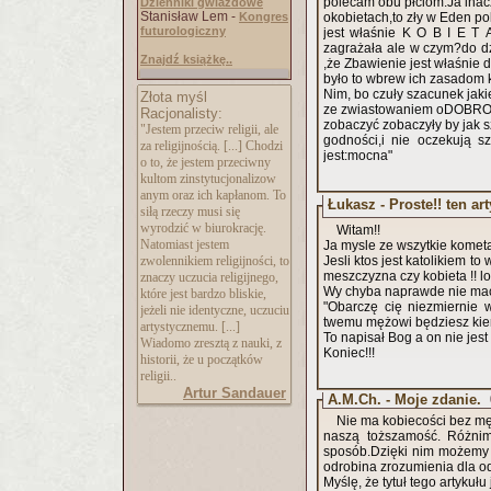
polecam obu płciom.Ja inac
Dzienniki gwiazdowe
Stanisław Lem -
Kongres
okobietach,to zły w Eden p
futurologiczny
jest właśnie K O B I E T 
zagrażała ale w czym?do dz
Znajdź książkę..
,że Zbawienie jest właśnie 
było to wbrew ich 
Nim, bo czuły szacunek jaki
Złota myśl
Racjonalisty:
zobaczyć zobaczyły by jak s
"Jestem przeciw religii, ale
godności,i nie oczekują s
za religijnością. [...] Chodzi
jest:mocna"
o to, że jestem przeciwny
kultom zinstytucjonalizow
anym oraz ich kapłanom. To
Łukasz - Proste!! ten art
siłą rzeczy musi się
wyrodzić w biurokrację.
Witam!!
Natomiast jestem
Ja mysle ze wszytkie kometa
zwolennikiem religijności, to
Jesli ktos jest katolikiem to
meszczyzna czy kobieta !! l
znaczy uczucia religijnego,
Wy chyba naprawde nie macie 
które jest bardzo bliskie,
"Obarczę cię niezmiernie w
jeżeli nie identyczne, uczuciu
twemu mężowi będziesz kier
artystycznemu. [...]
To napisał Bog a on nie jes
Wiadomo zresztą z nauki, z
Koniec!!!
historii, że u początków
religii..
Artur Sandauer
A.M.Ch. - Moje zdanie.
Nie ma kobiecości bez mę
naszą toższamość. Różnimy
sposób.Dzięki nim możemy 
odrobina zrozumienia dla o
Myślę, że tytuł tego artykułu