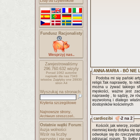
Listy od czytelników
Fundusz Racjonalisty
Wesprzyj nas..
Zarejestrowaliśmy
296.760.632
wizyty
Ponad 1062 autorów
napisało
dla nas 7343
Podoba mi się pański artykuł.Myślę , że rola kobiety jest równie ważna zarówno w życiu jak i w
tekstów.
Zajęłyby one 28930
religii.Tak naprawdę, to nikt z nas nie wie , kim jest Bóg, jakiej jest płci , o ile w Jego przypadku
stron A4
można u żywać takiego sformułowania. NIE ma męs
męskości, ważne jest zachowanie równowgi miedzy pierwiastkiem żeńskim , a męskim.Tak
Wyszukaj na stronach:
naprawdę , to sądzę, że ró
wyzwoloną i dlatego właśnie ,sądzę, że kobiety nie powinny ani rządzić , ani sprawowaćfunkcji
Kryteria szczegółowe
dostojników kościelnych
Najnowsze strony..
Archiwum streszczeń..
cardiozibi
-2 na 2
Ostatnie wątki Forum
:
Kościół, jak wierzę, zosta
iluzja wolności
niemniej kiedy dotyka się s
Wzór na liczby
odwołuje się do rzeczywisto
parzyste i nie par..
odrzucać rozum. To byłby b