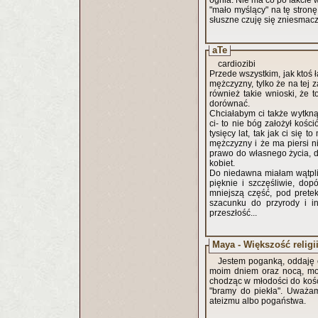
ognia. Nie ma co po fakcie 
"mało myślący" na tę stronę
słuszne czuję się zniesmacz
aTe
cardiozibi
Przede wszystkim, jak ktoś 
mężczyzny, tylko że na tej
również takie wnioski, że t
dorównać.
Chciałabym ci także wytkną
ci- to nie bóg założył kośc
tysięcy lat, tak jak ci się
mężczyzny i że ma piersi n
prawo do własnego życia, d
kobiet.
Do niedawna miałam wątpliw
pięknie i szczęśliwie, do
mniejszą część, pod pretek
szacunku do przyrody i i
przeszłość...
Maya - Większość religii
Jestem poganką, oddaję c
moim dniem oraz nocą, moi
chodząc w młodości do kośc
"bramy do piekła". Uważam
ateizmu albo pogaństwa.