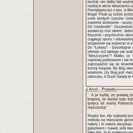
kochał, nie dałby tak ważnej rol
osobą w akcie stwarzania c
Pamiętajmy też o tym, iż Bib
Boga! Pisali ją ludzie prz
osób tamtych czasów. Uważ
zupełnie dosłownie - raczej
Do "cardiozibi" - Oczywiści
wystarczy rzut okiem. Jedn
fizycznie i psychicznie u
ciągłego sporu i udowadnian
wzajemnie się wspierać w d
Do "Łukasz" - Dysortograf 
istnieje coś takiego jak aut
"Meszczyzne"? Matko, co 
najmniej politowanie i nie 
zaprzyjaźnić się ze słowni
trochę książek. Bo Bóg stwo
wiadomo czy Bog jest mesz
obłoczku. A Duch Święty to e
Arczi - Prawda
A ja myślę, że prawdą je
boginią, że kiedyś były kob
tysięcy lat mamy Patriarc
mężczyzną".
Rządzi ten, kto najlepiej 
metoda na mieszanie genów,
natury i to natura decyduje
gatunkiem i nawet, jeśli ki
tylko tyle, że to najlepszy s