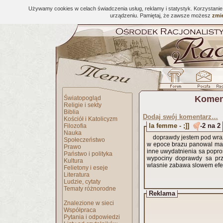
Używamy cookies w celach świadczenia usług, reklamy i statystyk. Korzystani
urządzeniu. Pamiętaj, że zawsze możesz
zmie
Komen
Światopogląd
Religie i sekty
Biblia
Dodaj swój komentarz…
Kościół i Katolicyzm
la femme - ;]]
-2 na 2
Filozofia
Nauka
doprawdy jestem pod wrazeniem panskiej ignorancji drogi panie zacznijmy
Społeczeństwo
w epoce brazu panowal mati
Prawo
inne uwydatnienia sa poprostu z
Państwo i polityka
wypociny doprawdy sa prze
Kultura
wlasnie zabawa slowem efek
Felietony i eseje
Literatura
Ludzie, cytaty
Tematy różnorodne
Reklama
Znalezione w sieci
Współpraca
Pytania i odpowiedzi