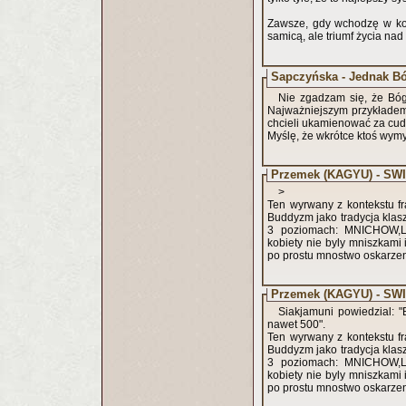
Zawsze, gdy wchodzę w kobi
samicą, ale triumf życia nad
Sapczyńska - Jednak Bó
Nie zgadzam się, że Bóg 
Najważniejszym przykładem 
chcieli ukamienować za cudzo
Myślę, że wkrótce ktoś wymy
Przemek (KAGYU) - SWI
>
Ten wyrwany z kontekstu f
Buddyzm jako tradycja klas
3 poziomach: MNICHOW,L
kobiety nie byly mniszkam
po prostu mnostwo oskarzen
Przemek (KAGYU) - SWI
Siakjamuni powiedzial: "
nawet 500".
Ten wyrwany z kontekstu f
Buddyzm jako tradycja klas
3 poziomach: MNICHOW,L
kobiety nie byly mniszkam
po prostu mnostwo oskarzen