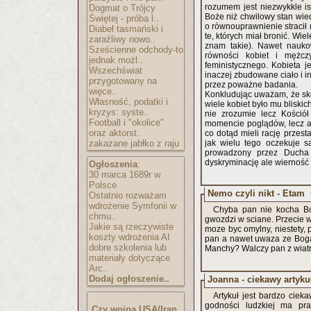
rozumem jest niezwykkle is
Dogmat o Trójcy
Boże niż chwilowy stan wied
Świętej - próba l..
o równouprawnienie stracił n
Diabeł tasmański i
te, których miał bronić. Wie
zaraźliwy nowo..
znam takie). Nawet naukow
Sześcienne odchody-to
równości kobiet i mężczy
jednak możl..
feministycznego. Kobieta 
Wszechświat
inaczej zbudowane ciało i i
przygotowany na
przez poważne badania.
więce..
Konkludując uważam, że sk
Własność, podatki i
wiele kobiet było mu bliski
kryzys: syste..
nie zrozumie lecz Kośció
Football i "okolice"
momencie poglądów, lecz ab
oraz aktorst..
co dotąd mieli rację przes
zakazane jabłko z raju
jak wielu tego oczekuje sa
prowadzony przez Ducha 
dyskryminację ale wierność 
Ogłoszenia
:
30 marca 1689r w
Polsce
Nemo czyli nikt - Etam
Ostatnio rozważam
wdrożenie Symfonii w
Chyba pan nie kocha Bo
chmu..
gwozdzi w sciane. Przecie
Jakie są rzeczywiste
moze byc omylny, niestety, 
koszty wdrożenia AI
pan a nawet uwaza ze Bog
dobre szkolenia lub
Manchy? Walczy pan z wiatr
materiały dotyczące
Arc..
Dodaj ogłoszenie..
Joanna - ciekawy artyku
Artykuł jest bardzo ciek
godności ludzkiej ma prawo zostać kim zechce, stąd między innymi kapłaństwo kobiet, a
Czy wojna USA/Iran