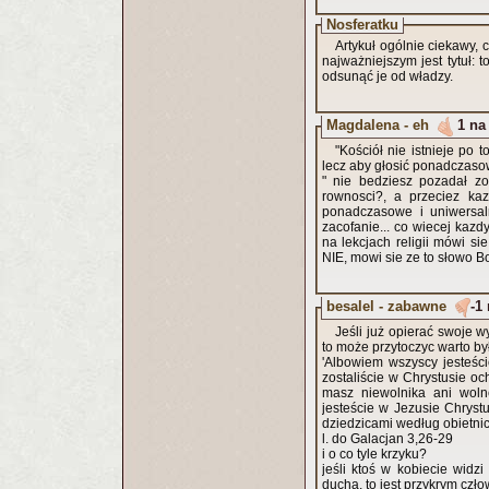
Nosferatku
Artykuł ogólnie ciekawy
najważniejszym jest tytuł: t
odsunąć je od władzy.
Magdalena - eh
1 na
"Kościół nie istnieje p
lecz aby głosić ponadczaso
" nie bedziesz pozadał zo
rownosci?, a przeciez ka
ponadczasowe i uniwersal
zacofanie... co wiecej kazd
na lekcjach religii mówi si
NIE, mowi sie ze to słowo B
besalel - zabawne
-1
Jeśli już opierać swoje 
to może przytoczyc warto by
'Albowiem wszyscy jesteśc
zostaliście w Chrystusie ochrzczeni, pr
masz niewolnika ani woln
jesteście w Jezusie Chrystusie. A jeśli jesteście Chrystusowi, tedy jesteście potom
dziedzicami według obietnic
l. do Galacjan 3,26-29
i o co tyle krzyku?
jeśli ktoś w kobiecie widzi
ducha, to jest przykrym czł