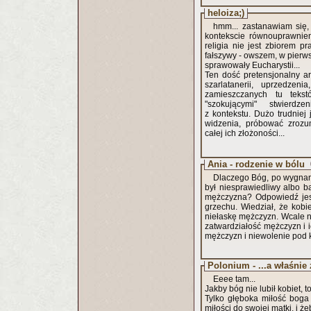
heloiza;)
hmm... zastanawiam się,
kontekscie równouprawnien
religia nie jest zbiorem p
fałszywy - owszem, w pierwsz
sprawowały Eucharystii...
Ten dość pretensjonalny ar
szarlatanerii, uprzedzen
zamieszczanych tu tekst
"szokującymi" stwierdz
z kontekstu. Dużo trudnie
widzenia, próbować zrozu
całej ich złożoności...
Ania - rodzenie w bólu
Dlaczego Bóg, po wygnani
był niesprawiedliwy albo b
mężczyzna? Odpowiedź jest 
grzechu. Wiedział, że kobi
niełaskę mężczyzn. Wcale 
zatwardziałość mężczyzn i i
mężczyzn i niewolenie pod 
Polonium - ...a właśnie 
Eeee tam...
Jakby bóg nie lubił kobiet, 
Tylko głęboka miłość boga
miłości do swojej matki, i że