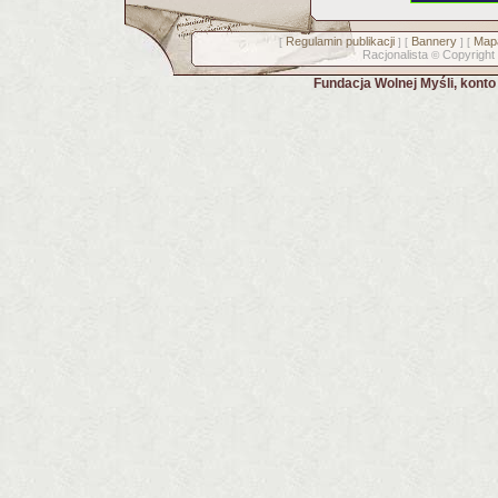
Regulamin publikacji
Bannery
Mapa
[
] [
] [
Racjonalista
Copyright
©
Fundacja Wolnej Myśli, kont