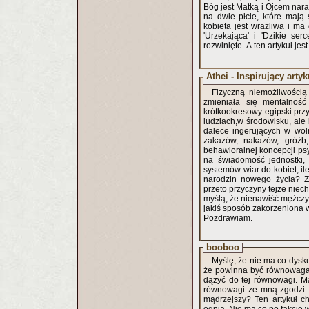
Bóg jest Matką i Ojcem nara
na dwie płcie, które mają 
kobieta jest wrażliwa i ma
'Urzekająca' i 'Dzikie se
rozwinięte. A ten artykuł j
Athei - Inspirujący artyk
Fizyczną niemożliwością 
zmieniała się mentalnoś
krótkookresowy egipski przyp
ludziach,w środowisku, ale 
dalece ingerujących w wol
zakazów, nakazów, gróźb,
behawioralnej koncepcji ps
na świadomość jednostki, 
systemów wiar do kobiet, il
narodzin nowego życia? Z
przeto przyczyny tejże niec
myślą, że nienawiść mężczy
jakiś sposób zakorzeniona 
Pozdrawiam.
booboo
Myślę, że nie ma co dyskut
że powinna być równowaga p
dążyć do tej równowagi. M
równowagi ze mną zgodzi. 
mądrzejszy? Ten artykuł c