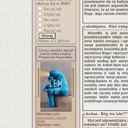
powoływanie się na tradycję 
skoczy się w 2026?
nie jest żadnym argumente
Raczej tak
śmieszne, że aż nie wiadomo, jak je kom
Boga - tego za
Chyba tak
Nie wiem
Chyba nie
obiektywna - Ktoś irytuj
Raczej nie
Wszystko tu jest para
przedewszystkim religie c
Oddano 121 głosów.
mnie bardzo żenujący i ogr
swoje podobienstwo to pr
bezwstydna kusicielka.)jes
Chcesz wiedzieć więcej?
słuzebnica Boga i męzczyzny
Zamów dobrą książkę.
męzczyzna uległ kobiecie i 
Propozycje Racjonalisty:
kobiety według tych samy
słabosc do kobiet ktore ku
nad kobieta,ograniczajac
stwierzenia iz cała ta re
ograniczenie swoje,ukazac
kobiety.Bardzo to dla mni
wszelką cene gdy ktos oka
meskich szowinistów z fem
kolei nie zaczeły soba pozn
samego siebie siebie jest
podobnego zauwazył kiedys
dorkas - Bóg nie lubi??
Stanisław Lem -
Opowieści o pilocie
Ktoś jest odpowiedzialny z
Pirxie
kobietach ale? DAWID Joel Hamilton wraz z innymi autorami napisali książkę "Dlaczego nie kobiety"
Stanisław Lem -