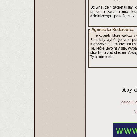
Dziwne, ze "Racjonalista" kt
prostego zagadnienia, k
dzielnicowy) - potrafią zroz
Agnieszka Rodziewicz
Te kobiety, które walczył
Bo miały wybór jedynie po
mężczyźnie i umartwianiu s
Te, które uwolniły się, wyp
strachu przed stosem. A więc
Tyle ode mnie.
Aby d
Zaloguj j
Je