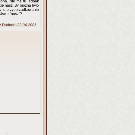
e soba. Nie ma tu jednak
scie nasz. By mozna bylo
zy to przyporzadkowanie
wiscie "nasz"?
e
Dodano:
22-04-2006