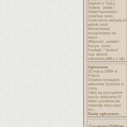
Dogmat o Trójcy
Świętej - próba l..
Diabeł tasmański i
zaraźliwy nowo..
Sześcienne odchody-to
jednak możl..
Wszechświat
przygotowany na
więce..
Własność, podatki i
kryzys: syste..
Football i "okolice"
oraz aktorst..
zakazane jabłko z raju
Ogłoszenia
:
30 marca 1689r w
Polsce
Ostatnio rozważam
wdrożenie Symfonii w
chmu..
Jakie są rzeczywiste
koszty wdrożenia AI
dobre szkolenia lub
materiały dotyczące
Arc..
Dodaj ogłoszenie..
Czy wojna USA/Iran