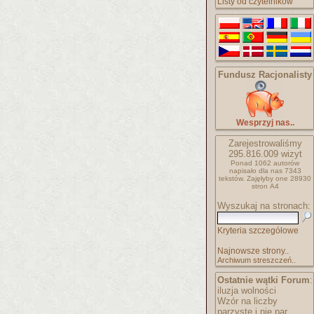
Listy od czytelników
Fundusz Racjonalisty
Wesprzyj nas..
Zarejestrowaliśmy
295.816.009
wizyt
Ponad 1062 autorów
napisało
dla nas 7343
tekstów.
Zajęłyby one 28930
stron A4
Wyszukaj na stronach:
Kryteria szczegółowe
Najnowsze strony..
Archiwum streszczeń..
Ostatnie wątki Forum
:
iluzja wolności
Wzór na liczby
parzyste i nie par..