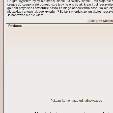
Drugim wyjsciem bylby akt kreacji siebie. Ja tworzy siebie, i tak staje si
czegos do czego ja sie odnosi, idzie jedynie o to by akt kreacji byl rzeczywi
go nam przypisac i stwierdzic nasza za niego odpowiedzialnosc. No ale c
nie zaklada znowu jakiego kryterium? Bo jak stwierdzic ze ten akt jest rzeczy
Ja naprawde nic nie wiem...
Autor:
Don Kichot
Reklama
Pokazuj komentarze
od najnowszego