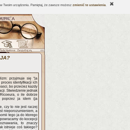
ne w Twoim urządzeniu. Pamiętaj, że zawsze możesz
zmienić te ustawienia
.
 JA?
izm: przyjmuje się "ja
proces identyfikacji ich
wasci, bo przeciez kazdy
acji. Stwiedzenie jednak
Ricoeura, o ile dobrze
y poprzez ja idem (ja
 czy to nie jest raczej
est nieporozumieniem, a
mii tego ja do ktorego
ie powracamy do kocepcji
poznawania, to znaczy
k istnieje coś takiego?