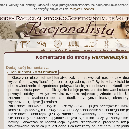
tanie z witryny bez zmiany ustawień Twojej przeglądarki oznacza, że będą one umieszcza
Szczegóły znajdziesz w
Polityce Cookies
Komentarze do strony
Hermeneutyka
Dodaj swój komentarz…
Don Kichote - o wiatrakach
Klasyczne ujecie tej problematyki zaklada zazwyczaj nastepujacy dual
wyobrażone, wymyślone" i "ja realne, egzystencjalne". Bycie sobą z kolei to 
obu, stwierdzenie ich zgodności, pokrywania się, niekoniecznie bezkonflikto
proces zaklada pewien konflikt, gdzie istnieje przestrzen dostosowan i adapt
pewnych odchylen w tym zwiazku oznacza najczesciej zdrade siebie. U 
zrozumialem, wystepuje ten sam dualizm, z tymze inaczej okreslon
wyobrazone) ja ipse (ja realne).
No i znowu klasycznie: czy to nasze wyobrazone ja jest rzeczywiscie nasze,
konstrukt spoleczny, kulturowy? A zatem czy odnoszenie sie do niego nie j
moze nawet aktem represji? Czy zatem nie powinnismy badac wpierw autono
sie odnosimy? Powrocic do pytanie kim jest. A jesli tak to czy tym samym n
natury? Wówczas to identyfikacja bylaby rzeczywiscie procesem roz-
wskazywania na to co juz jest dane i co uwazamy ze jest nami. Czy jedna