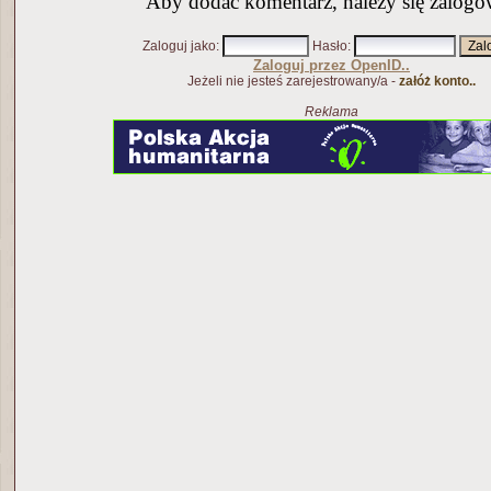
Aby dodać komentarz, należy się zalogo
Zaloguj jako
:
Hasło
:
Zaloguj przez OpenID..
Jeżeli nie jesteś zarejestrowany/a -
załóż konto..
Reklama