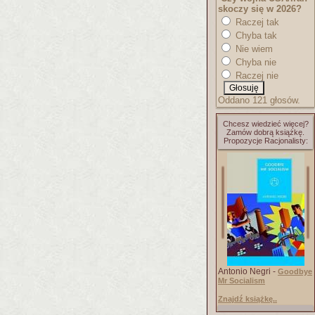
skoczy się w 2026?
Raczej tak
Chyba tak
Nie wiem
Chyba nie
Raczej nie
Oddano 121 głosów.
Chcesz wiedzieć więcej?
Zamów dobrą książkę.
Propozycje Racjonalisty:
Antonio Negri -
Goodbye
Mr Socialism
Znajdź książkę..