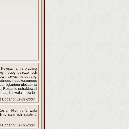
cy Powstania nie przyjmą
kę hucpę bezczelnych
dów nazwać nie potrafię.
iednego i upokorzonego
zapamiętaniem utożsamia
iej Rosjanie potraktowali
as, i chwała im za to.
2
Dodano:
31-01-2007
sjan. Nie, nie "chwała
imy sami ich załatwić.
r
Dodano:
31-01-2007