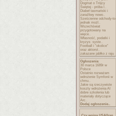
Dogmat o Trójcy
Świętej - próba l..
Diabeł tasmański i
zaraźliwy nowo..
Sześcienne odchody-to
jednak możl..
Wszechświat
przygotowany na
więce..
Własność, podatki i
kryzys: syste..
Football i "okolice"
oraz aktorst..
zakazane jabłko z raju
Ogłoszenia
:
30 marca 1689r w
Polsce
Ostatnio rozważam
wdrożenie Symfonii w
chmu..
Jakie są rzeczywiste
koszty wdrożenia AI
dobre szkolenia lub
materiały dotyczące
Arc..
Dodaj ogłoszenie..
Czy wojna USA/Iran