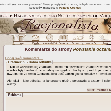
tanie z witryny bez zmiany ustawień Twojej przeglądarki oznacza, że będą one umieszcza
Szczegóły znajdziesz w
Polityce Cookies
Komentarze do strony
Powstanie oczami
Dodaj swój komentarz…
Przemek K. - Dobra odtrutka
Nie ze wszystkim się zgadzam -- mimo mniejszych strat zaangażowanie za
wysiłek były bardzo duże -- należy uwzględnić choćby ich produkcję prze
uwzględnić, że Armia Czerwona była dość zamknięta na kontakty z innymi ar
Ale tekst -- jako odtrutka na lansowane głośno półprawdy, a czasem i całe
ważny.
Autor:
Przemek K
Reklama