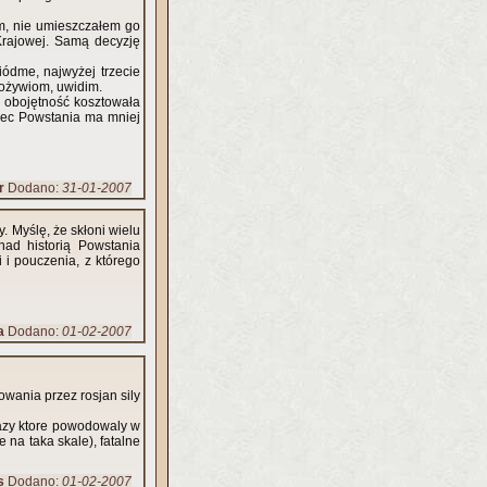
em, nie umieszczałem go
 Krajowej. Samą decyzję
iódme, najwyżej trzecie
Pożywiom, uwidim.
h obojętność kosztowała
bec Powstania ma mniej
r
Dodano:
31-01-2007
. Myślę, że skłoni wielu
nad historią Powstania
 i pouczenia, z którego
a
Dodano:
01-02-2007
owania przez rosjan sily
kazy ktore powodowaly w
e na taka skale), fatalne
s
Dodano:
01-02-2007