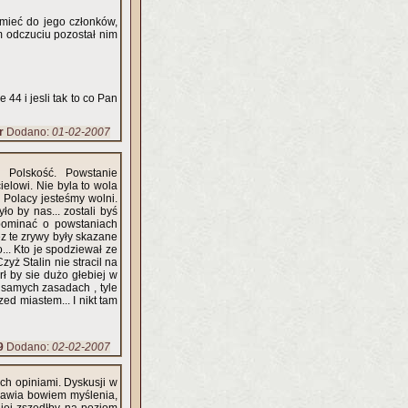
mieć do jego członków,
im odczuciu pozostał nim
r
Dodano:
01-02-2007
 Polskość. Powstanie
elowi. Nie byla to wola
 Polacy jesteśmy wolni.
yło by nas... zostali byś
apominać o powstaniach
z te zrywy były skazane
.. Kto je spodziewał ze
yż Stalin nie stracil na
samych zasadach , tyle
zed miastem... I nikt tam
9
Dodano:
02-02-2007
ich opiniami. Dyskusji w
mawia bowiem myślenia,