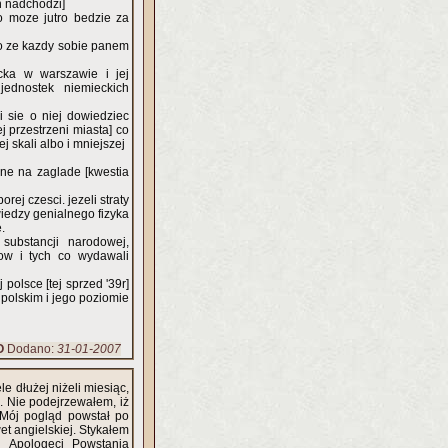
n nadchodzi]
to moze jutro bedzie za
o ze kazdy sobie panem
cka w warszawie i jej
jednostek niemieckich
 sie o niej dowiedziec
j przestrzeni miasta] co
 skali albo i mniejszej
ane na zaglade [kwestia
rej czesci. jezeli straty
 wiedzy genialnego fizyka
.
substancji narodowej,
row i tych co wydawali
 polsce [tej sprzed '39r]
 polskim i jego poziomie
O
Dodano:
31-01-2007
 dłużej niżeli miesiąc,
ł. Nie podejrzewałem, iż
Mój pogląd powstał po
wet angielskiej. Stykałem
. Apologeci Powstania