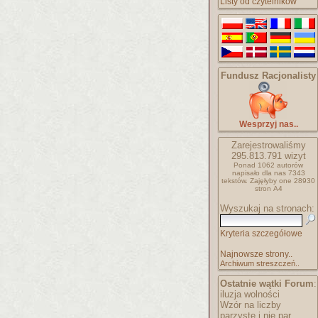
Listy od czytelników
Fundusz Racjonalisty
Wesprzyj nas..
Zarejestrowaliśmy
295.813.791
wizyt
Ponad 1062 autorów
napisało
dla nas 7343
tekstów.
Zajęłyby one 28930
stron A4
Wyszukaj na stronach:
Kryteria szczegółowe
Najnowsze strony..
Archiwum streszczeń..
Ostatnie wątki Forum
:
iluzja wolności
Wzór na liczby
parzyste i nie par..