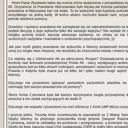
Hmm Panie Zbysławie łatwo się ocenia różne wydarzenia z perspektywy l
60. Oczywiscie że Powstanie Warszawskie było klęską ale trzezba pamięta
powstania w Warszawie być nie miało. To że wybuchło było bardziej potrzeb
wszystkiego na jedną kartę. W końcu alianci zachodni dawali nam, oczywi
jednak obietnice pomocy.
Dowódcy i sprawcy powstania nie wymigiwali się od odpowiedzialności za k
podjeli decyzję o jego wybuchu tylko dla swojego kaprysu? Nie wydaje mi si
mógłby poźniej znieść wyrzuty własnego sumienia, no chyba że ma 
urodzonych sadystów i maniaków o osobowości psychopatycznej ;)))
Jak pan myśli gdyby powstanie nie wybuchło a Niemcy postanowili bron
cenę (co mogło miec miejsce), nie doszłoby do zniszczenia miasta i śmierci ty
Co stałoby się z żółnierzami AK po wkroczeniu Rosjan? Doświadczenie p
kontrolę nad terenami przedwojennej Polski AK - owcy, występujący wobec
gospodarza byli po kilku dniach rozbrajani, aresztowani i wywożeni w niezn
Prawda o Katyniu była znana już od kilku lat i tylko naiwni mogli sądzić 
Niemcy.
Dlaczego nie pozwolono lądować samolotom zachodnich aliantów, na s
odcinając tym samym powstanców od pomocy?
Skoro Armia Czerowna była tak bardzo wyczerpana mogła przynajmniej d
amunicji a nie ulotek zachęcających do walki !!!
Dlaczego nie wsparto i pozwolono na rzeź żółnierzy 1 Armii LWP którzy rusz
I jeszcze jedno. Troszkę mnie rozsmieszyła ta wypowiedź ze 2 Wojnę Swia
Gdyby Niemcy za jedynego przeciwnika miały jedynie Związek Radziec
Czerwoną, zanim ta zdołałaby sie pozbierac i przegrupować, a przemysł ci
Gdyby do tego Japonia miast USA zaatakowała ZSRR to byłby istny armaged