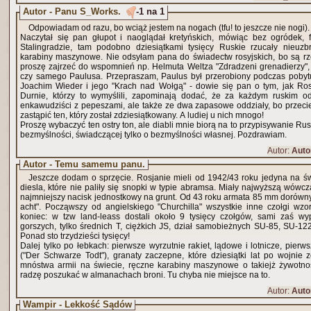
Autor - Panu S_Works.
-1 na 1
Odpowiadam od razu, bo wciąż jestem na nogach (tfu! to jeszcze nie nogi).
Naczytał się pan głupot i naoglądał kretyńskich, mówiąc bez ogródek, 
Stalingradzie, tam podobno dziesiątkami tysięcy Ruskie rzucały nieuzb
karabiny maszynowe. Nie odsyłam pana do świadectw rosyjskich, bo są rze
proszę zajrzeć do wspomnień np. Helmuta Weltza "Zdradzeni grenadierzy",
czy samego Paulusa. Przepraszam, Paulus był przerobiony podczas pobyt
Joachim Wieder i jego "Krach nad Wołgą" - dowie się pan o tym, jak Rosjanie szafowali ludźmi.
Durnie, którzy to wymyślili, zapominają dodać, że za każdym ruskim odd
enkawudziści z pepeszami, ale także ze dwa zapasowe oddziały, bo przeci
zastąpić ten, który został zdziesiątkowany. A ludiej u nich mnogo!
Proszę wybaczyć ten ostry ton, ale diabli mnie biorą na to przypisywanie Rus
bezmyślności, świadczącej tylko o bezmyślności własnej. Pozdrawiam.
Autor:
Auto
Autor - Temu samemu panu.
Jeszcze dodam o sprzęcie. Rosjanie mieli od 1942/43 roku jedyna na świ
diesla, które nie paliły się snopki w typie abramsa. Miały najwyższą wówcz
najmniejszy nacisk jednostkowy na grunt. Od 43 roku armata 85 mm dorówny
acht". Począwszy od angielskiego "Churchilla" wszystkie inne czołgi wzo
koniec: w tzw land-leass dostali około 9 tysięcy czołgów, sami zaś wyprodukowali, nie licząc
gorszych, tylko średnich T, ciężkich JS, dział samobieżnych SU-85, SU-12
Ponad sto trzydzieści tysięcy!
Dalej tylko po łebkach: pierwsze wyrzutnie rakiet, lądowe i lotnicze, pier
("Der Schwarze Todt"), granaty zaczepne, które dziesiątki lat po wojnie
mnóstwa armii na świecie, ręczne karabiny maszynowe o takiejż żywotnoś
radzę poszukać w almanachach broni. Tu chyba nie miejsce na to.
Autor:
Auto
Wampir - Lekkość Sądów