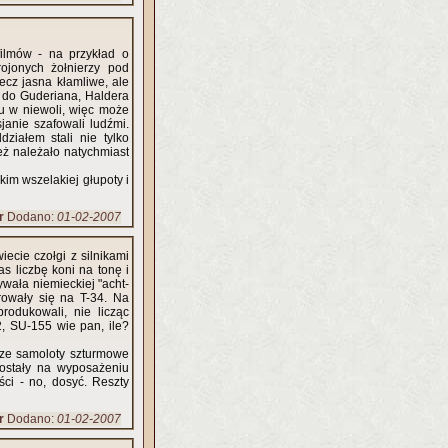
filmów - na przykład o
rojonych żołnierzy pod
cz jasna kłamliwe, ale
 do Guderiana, Haldera
u w niewoli, więc może
ziałem stali nie tylko
eż należało natychmiast
kim wszelakiej głupoty i
r
Dodano:
01-02-2007
ecie czołgi z silnikami
as liczbę koni na tonę i
wała niemieckiej "acht-
rowały się na T-34. Na
2, SU-155 wie pan, ile?
wsze samoloty szturmowe
 zostały na wyposażeniu
ci - no, dosyć. Reszty
r
Dodano:
01-02-2007