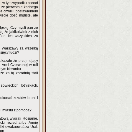
at, w tym wypadku ponad
ć że pierwotnie żadnego
ą chwili i postawieniem
scie dość mgliste, ale
lęskę. Czy mysli pan że
ę że jakikolwiek z nich
Pan ich wszystkich za
ić Warszawy za wszelką
sięcy ludzi?
okazało że przejmujący
 Armi Czerwonej w roli
anym kierunku.
że za tą zbrodnią stali
owieckich lotniskach,
okonać zrzutów broni i
yli miastu z pomocą?
tową wygrali Rosjanie.
ki rozjechaliby Armię
ężki ewakuować za Ural.
on.