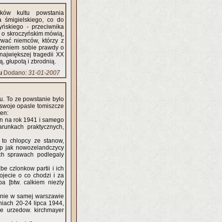
ków kultu powstania
 śmigielskiego, co do
yńskiego - przeciwnika
i o skroczyńskim mówią,
ywać niemców, którzy z
edzeniem sobie prawdy o
największej tragedii XX
, głupotą i zbrodnią.
u
Dodano:
31-01-2007
lu. To ze powstanie bylo
c swoje opasle tomiszcze
ien:
lan na rok 1941 i samego
runkach praktycznych,
 to chlopcy ze stanow,
ysp jak nowozelandczycy
ych sprawach podlegaly
zbe czlonkow partii i ich
ojecie o co chodzi i za
 [btw. calkiem niezly
anie w samej warszawie
iach 20-24 lipca 1944,
e urzedow. kirchmayer