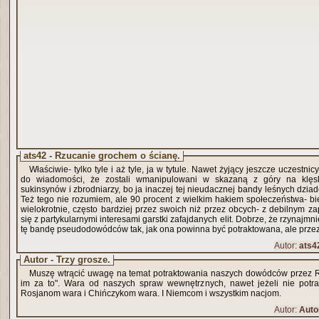
ats42 - Rzucanie grochem o ścianę.
Właściwie- tylko tyle i aż tyle, ja w tytule. Nawet żyjący jeszcze uczestni
do wiadomości, że zostali wmanipulowani w skazaną z góry na klęs
sukinsynów i zbrodniarzy, bo ja inaczej tej nieudacznej bandy leśnych dzia
Też tego nie rozumiem, ale 90 procent z wielkim hakiem społeczeństwa- b
wielokrotnie, często bardziej przez swoich niż przez obcych- z debilnym 
się z partykularnymi interesami garstki zafajdanych elit. Dobrze, że rzynajmn
tę bandę pseudodowódców tak, jak ona powinna być potraktowana, ale przez n
Autor:
ats4
Autor - Trzy grosze.
Muszę wtrącić uwagę na temat potraktowania naszych dowódców przez Ro
im za to". Wara od naszych spraw wewnętrznych, nawet jeżeli nie potraf
Rosjanom wara i Chińczykom wara. I Niemcom i wszystkim nacjom.
Autor:
Auto