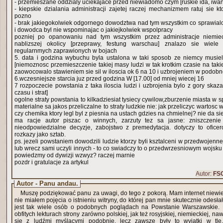
- przemieszane oddzialy uciekajace przed niewiadomo czym [ruskie ida, iwa
- kiepskie dzialania administracji zajetej raczej mechanizmem ratuj sie k
pozno
- brak jakiegokolwiek odgornego dowodztwa nad tym wszystkim co sprawial
i dowodca byl nie wspominajac o jakiejkolwiek wspolpracy
pozniej po opanowaniu nad tym wszystkim przez administracje niemie
nablizszej okolicy [przeprawy, festung warschau] znalazo sie wiele 
regularnmych zaprawionych w bojach
5. data i godzina wybuchu byla ustalona w taki sposob ze niemcy musieli
[niemoznosc przemieszczenie takiej masy ludzi w tak krotkim czasie na takie
zaowocowalo stawieniem sie sil w iloscia ok 6 na 10 i uzbrojeniem w podobnej
6.wczesniejsze starcia juz przed godzina W [17.00] od mniej wiecej 16
7 rozpoczecie powstania z taka iloscia ludzi i uzbrojenia bylo z gory skaz
czasu i strat]
ogolne straty powstania to kilkadziesiat tysiecy cywilow,zburzenie miasta w spo
materialne sa jakos przeliczalne to straty ludzkie nie: jak przeliczyc wartosc
czy chemika ktory legl byl z piesnia na ustach gdzies na chmielnej? nie da sie
ma racje autor piszac o winnych, zarzuty tez sa jasne: zniszczenie 
nieodpowiedzialne decyzje, zabojstwo z premedytacja. dotyczy to ofice
rozkazy jako sztab.
ps. jezeli powstaniem dowodzili ludzie ktorzy byli ksztalceni w przedwojennej
lub wrecz sami uczyli innych - to co swiadczy to o przedwrzesniowym wojsku
powiedzmy od dywizji wzwyz? raczej marnie
pozdr i gratulacje za artykul
Autor:
FS
Autor - Panu andau.
Muszę podziękować panu za uwagi, do tego z pokorą. Mam internet niewiele
nie miałem pojęcia o istnieniu witryny, do której pan mnie skutecznie odesła
jest tak wiele osób o podobnych poglądach na Powstanie Warszawskie. 
obfitych lekturach strony zarówno polskiej, jak też rosyjskiej, niemieckiej, na
się z ludźmi myślącymi podobnie, lecz zawsze były to wyjątki w tle