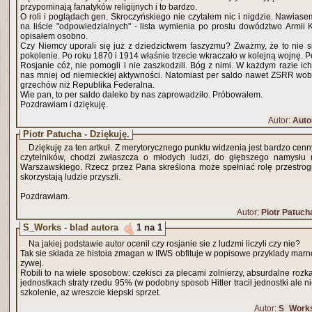
przypominają fanatyków religijnych i to bardzo.
O roli i poglądach gen. Skroczyńskiego nie czytałem nic i nigdzie. Nawias
na liście "odpowiedzialnych" - lista wymienia po prostu dowództwo Armii
opisałem osobno.
Czy Niemcy uporali się już z dziedzictwem faszyzmu? Zważmy, że to nie s
pokolenie. Po roku 1870 i 1914 właśnie trzecie wkraczało w kolejną wojnę. 
Rosjanie cóż, nie pomogli i nie zaszkodzili. Bóg z nimi. W każdym razie ic
nas mniej od niemieckiej aktywności. Natomiast per saldo nawet ZSRR wo
grzechów niż Republika Federalna.
Wie pan, to per saldo daleko by nas zaprowadziło. Próbowałem.
Pozdrawiam i dziękuję.
Autor:
Auto
Piotr Patucha - Dziękuję.
Dziękuję za ten artkuł. Z merytorycznego punktu widzenia jest bardzo cenny
czytelników, chodzi zwłaszcza o młodych ludzi, do głębszego namysłu 
Warszawskiego. Rzecz przez Pana skreślona może spełniać rolę przestrogi
skorzystają ludzie przyszli.
Pozdrawiam.
Autor:
Piotr Patuch
S_Works - blad autora
1 na 1
Na jakiej podstawie autor ocenil czy rosjanie sie z ludzmi liczyli czy nie?
Tak sie sklada ze histoia zmagan w IIWS obfituje w popisowe przyklady marn
zywej.
Robili to na wiele sposobow: czekisci za plecami zolnierzy, absurdalne roz
jednostkach straty rzedu 95% (w podobny sposob Hitler tracil jednostki ale ni
szkolenie, az wreszcie kiepski sprzet.
Autor:
S_Work