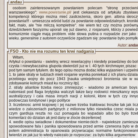
andau
osobom zainteresowanym powstaniem polecam "stronę przeciwni
warszawskiego":
www.powstanie.pl/
jest ciekawsza od artykułu zbysława
kompetencji którego można mieć zastrzeżenia, skoro gen. albina skrocz
powstania!!! - umieszcza wśród ludzi za powstanie odpowiedzialnych. kronik
fakt, mało, ale "nie milczą kompletnie". nie wiem też czy można porówn
dziedzictwem faszyzmu uporali się już dawno, z rosjanami, którzy z powi
komunizmie ciągle mają problem. vide słowa putina o rozpadzie zsrr jako 
wieku. generalnie z autorem oczywiście zgadzam się: powstanie było pomyłką
Autor:
anda
FSO - Kto nie ma rozumu ten krwi nadgania
Witam,
Artykul o powstaniu - swietny, wrecz rewelacyjny i niestety prawdziwy do bo
czysta i niewybaczalna glupota stwierdzil juz w l. 40 tych kirchmayer, pisza
pod tym samym tytulem. do tego opisu mozna dodac kilka wyjasnien i uzpeln
1. to jakie straty w ludziach mieli rosjanie wynika poniekad z ich planu dzia
przebiegu wojny do pocz 1943 [nauka umiejetnosci bronienia sie w wa
zdobywanie kolnych miast ku rocznicy itp].
2. straty aliantow trzeba nieco zmniejszyc - wiadomo ze american boys
natomiast pod flaga brytyjska walczyli takze tacy rodowici mieszkancy w
australijczycy i cala masa innych nacji z kolonii, ktore w tych czy inn
podowczas londynowi i jego polityce
3. liczebnosc armii krajowej i jej nazwe trzeba traktowac troszke tak jak lic
wiedze o zalozeniach partyjnych z milionow tylko niewielka czesc miala p
czym gardluja reszta no cuz pomagala bo wypadalo albo bo bylo trzeba
komentarz do dzialan ak jest dany w zlocie dezerterow]
4. wedle opisu swiadkow i dokumentow niemieckich - najwieksze zamiesz
spowodowane fala i panika spowodowana przed armie czerwona bylo w dn
potem administracja to opanowala przywracajac normalne funkcjonowani
twierdzi ze jak juz to wtedy nalezalo je rozpoczac: za bylo kilka argumentow: