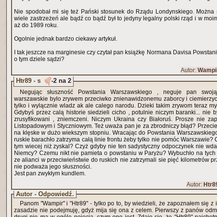
Nie spodobał mi się też Pański stosunek do Rządu Londynskiego. Można 
wiele zastrzeżeń ale bądź co bądź był to jedyny legalny polski rząd i w mo
aż do 1989 roku.
Ogolnie jednak bardzo ciekawy artykuł.
I tak jeszcze na marginesie czy czytał pan książkę Normana Davisa Powstanie 44 i jesli tak to co Pan
o tym dziele sądzi?
Autor:
Wampi
Htr89 - s
-2 na 2
Negując słuszność Powstania Warszawskiego , neguje pan swoją
warszawskie bylo zrywem przeciwko znienawidzonemu zaborcy i ciemierzyci
tylko i wylącznie wladz ak ale calego narodu. Dzieki takim zrywom teraz my
Gdybyś przez calą historie siedzieli cicho , potulnie niczym baranki... nie b
zrusyfikowani , zniemczeni. Niczym Ukraina czy Białoruś. Prosze nie z
Listopadowym i Styczniowym. Też uważa pan je za zbrodniczy błąd? Przecie
na klęske w dużo wiekszym stopniu. Wracając do Powstania Warszawskiego.
ruskie barachło zatrzyma całą linie frontu żeby tylko nie pomóc Warszawie? Cz
tym wiecej niż zyskal? Czyż gdyby nie ten sadystyczny odpoczynek nie wdarł by sie dużo głebiej w
Niemcy? Czemu nikt nie pamieta o powstaniu w Paryżu? Wybuchło na tych 
ze alianci w przeciwieństwie do ruskich nie zatrzymali sie pięć kilometrów pr
nie podważa jego słuszności.
Jest pan zwykłym kundlem.
Autor:
Htr8
Autor - Odpowiedź.
Panom "Wampir" i "Htr89" - tylko po to, by wiedzieli, że zapoznałem się z 
zasadzie nie podejmuję, gdyż mija się ona z celem. Pierwszy z panów od