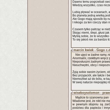
Dawno temu pogrzebali swoj
Wiedzą wszystko, czas nicz
Lubią pływać w oceanach, a 
Bo planeta jedną wielką jest
Ale Gogo mają sposób by n
I nikogo za ten rzeczy stan n
Czasem tylko patrząc w nieb
Stojąc niemi, ślepi, głusi jak
Myślą sobie, że to wszystko
To się jakoś nie za bardzo 
marcin kwiek - Gogo c.d
Nie ujęci w żadne ramy, n
Anormalni, rzekłbym wręcz 
Nieposłuszni żadnym prawo
Nieuchwytni, obcy i niepoz
Żyją sobie swoim życiem, ob
Bez przyjaciół, ale także i 
Niemożliwi aż do bólu, w k
W swej naturze niepojętej 
wiseboysolomon - praw
Mądrze to szanowny pan C
Wiadome jest, że nikt nie m
w pewnym stopniu są zarów
podziwu dla papieża i inn