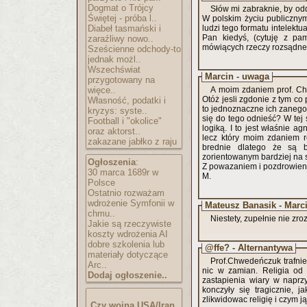
Dogmat o Trójcy
Słów mi zabraknie, by odd
Świętej - próba l..
W polskim życiu publiczny
Diabeł tasmański i
ludzi tego formatu intelektu
Pan kiedyś, (cytuję z pam
zaraźliwy nowo..
mówiących rzeczy rozsądne: 
Sześcienne odchody-to
jednak możl..
Wszechświat
Marcin - uwaga
przygotowany na
więce..
A moim zdaniem prof. Chw
Otóż jesli zgdonie z tym co
Własność, podatki i
to jednoznaczne ich zanego
kryzys: syste..
się do tego odnieść? W tej 
Football i "okolice"
logiką. I to jest właśnie 
oraz aktorst..
lecz który moim zdaniem re
zakazane jabłko z raju
brednie dlatego że są b
zorientowanym bardziej na s
Ogłoszenia
:
Z powazaniem i pozdrowien
30 marca 1689r w
M.
Polsce
Ostatnio rozważam
wdrożenie Symfonii w
Mateusz Banasik - Marc
chmu..
Niestety, zupełnie nie zr
Jakie są rzeczywiste
koszty wdrożenia AI
dobre szkolenia lub
@ffe? - Alternantywa
materiały dotyczące
Prof.Chwedeńczuk trafnie u
Arc..
nic w zamian. Religia od 
Dodaj ogłoszenie..
zastapienia wiary w naprzyrodzone Niewiadomo
konczyły się tragicznie, 
zlikwidowac religię i czym 
Czy wojna USA/Iran