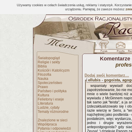
Używamy cookies w celach świadczenia usług, reklamy i statystyk. Korzystani
urządzeniu. Pamiętaj, że zawsze możesz
zmie
Komentarze 
Światopogląd
Religie i sekty
profe
Biblia
Kościół i Katolicyzm
Filozofia
Dodaj swój komentarz…
Nauka
ellubis - gogoista, agog
Społeczeństwo
wspaniały wywiad! d
Prawo
zapotrzebowanie, bo nie mo
Państwo i polityka
mnie o wiele bardziej niż
Kultura
wywiadu z McGinnem napisa
Felietony i eseje
tak samo jak "teista", a ja 
Literatura
(zdezaktualizowało się i ob
Ludzie, cytaty
razie wierzę w Sens, a "wie
Tematy różnorodne
najchętniej jako postteista -
postateizm, więc wystarcza,
Znalezione w sieci
jedno i drugie wyrażen
Współpraca
antepostgogoista? gdy siad
Pytania i odpowiedzi
Zeusa! ;) dziękuję Panom za