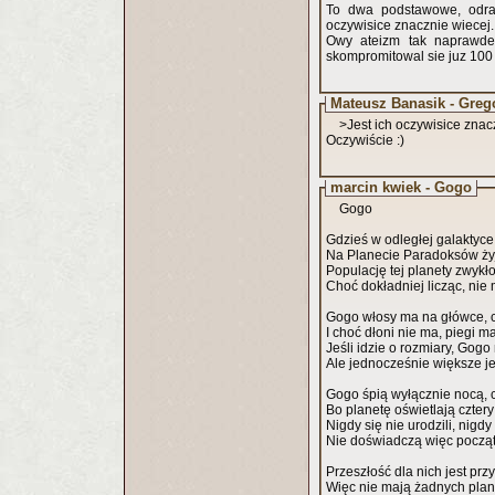
To dwa podstawowe, odrazu
oczywisice znacznie wiecej.
Owy ateizm tak naprawde 
skompromitowal sie juz 100 
Mateusz Banasik - Greg
>Jest ich oczywisice znac
Oczywiście :)
marcin kwiek - Gogo
Gogo
Gdzieś w odległej galaktyc
Na Planecie Paradoksów ż
Populację tej planety zwykło
Choć dokładniej licząc, nie
Gogo włosy ma na główce, 
I choć dłoni nie ma, piegi m
Jeśli idzie o rozmiary, Gogo
Ale jednocześnie większe je
Gogo śpią wyłącznie nocą, 
Bo planetę oświetlają cztery
Nigdy się nie urodzili, nigdy
Nie doświadczą więc począt
Przeszłość dla nich jest przy
Więc nie mają żadnych pla