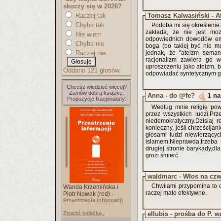
skoczy się w 2026?
Raczej tak
Tomasz Kalwasiński - 
Chyba tak
Podoba mi się określenie:
zakłada, że nie jest mo
Nie wiem
odpowiednich dowodów empi
Chyba nie
boga (bo takiej być nie m
Raczej nie
jednak, że "ateizm seman
racjonalizm zawiera go 
uproszczeniu jako ateizm, 
Oddano 121 głosów.
odpowiadać syntetycznym gł
Chcesz wiedzieć więcej?
Zamów dobrą książkę.
Anna - do @fe?
1 na
Propozycje Racjonalisty:
Według mnie religię po
przez wszystkich ludzi.Pr
niedemokratyczny.Dzisiaj 
konieczny, jeśli chrześcija
głosami ludzi niewierzącyc
islamem.Nieprawda,trzeba s
drugiej stronie barykady,dl
grozi śmierć.
waldmarc - Włos na cz
Chwilami przypomina to 
Wanda Krzemińska i
raczej mało efektywne.
Piotr Nowak (red) -
Przestrzenie informacji
Znajdź książkę..
ellubis - prośba do P. w