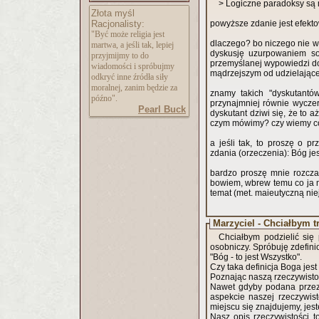
> Logiczne paradoksy są 
Złota myśl
Racjonalisty:
powyższe zdanie jest efekto
"Być może religia jest
dlaczego? bo niczego nie wy
martwa, a jeśli tak, lepiej
dyskusję uzurpowaniem sob
przyjmijmy to do
przemyślanej wypowiedzi do 
wiadomości i spróbujmy
mądrzejszym od udzielająceg
odkryć inne źródła siły
moralnej, zanim będzie za
znamy takich "dyskutantów
późno".
przynajmniej równie wycze
Pearl Buck
dyskutant dziwi się, że to 
czym mówimy? czy wiemy co
a jeśli tak, to proszę o p
zdania (orzeczenia): Bóg jes
bardzo proszę mnie rozcza
bowiem, wbrew temu co ja m
temat (met. maieutyczną nie
Marzyciel - Chciałbym 
Chciałbym podzielić się 
osobniczy. Spróbuję zdefin
"Bóg - to jest Wszystko".
Czy taka definicja Boga je
Poznając naszą rzeczywis
Nawet gdyby podana przez
aspekcie naszej rzeczywisto
miejscu się znajdujemy, jes
Nasz opis rzeczywistości t