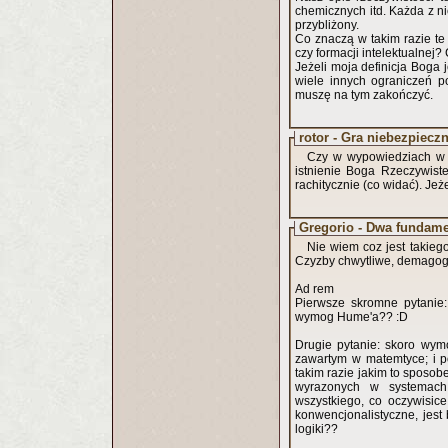
chemicznych itd. Każda z n
przybliżony.
Co znaczą w takim razie te 
czy formacji intelektualnej?
Jeżeli moja definicja Boga 
wiele innych ograniczeń 
muszę na tym zakończyć.
rotor - Gra niebezpieczna
Czy w wypowiedziach w 
istnienie Boga Rzeczywisteg
rachitycznie (co widać). Jeże
Gregorio - Dwa fundame
Nie wiem coz jest takieg
Czyzby chwytliwe, demagogic
Ad rem
Pierwsze skromne pytanie:
wymog Hume'a?? :D
Drugie pytanie: skoro wy
zawartym w matemtyce; i p
takim razie jakim to sposo
wyrazonych w systemach 
wszystkiego, co oczywisice
konwencjonalistyczne, jest
logiki??