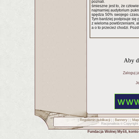
poznali.
śmieszne jest to, że człowie
najmarniej audytorium pukni
spędza 50% swojego czasu na modlitwie zostaje głową kościoła.
Tym bardziej podpisuje się
z wieloma powtórzeniami, 
a o to przecież chodzi. Poz
Aby d
Zaloguj j
Je
Regulamin publikacji
Bannery
Mapa
[
] [
] [
Racjonalista
Copyright
©
Fundacja Wolnej Myśli, kont