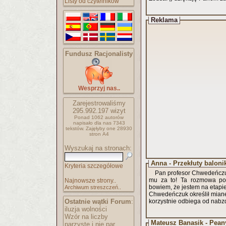
Listy od czytelników
Reklama
Fundusz Racjonalisty
Wesprzyj nas..
Zarejestrowaliśmy
295.992.197
wizyt
Ponad 1062 autorów
napisało
dla nas 7343
tekstów.
Zajęłyby one 28930
stron A4
Wyszukaj na stronach:
Anna - Przekłuty baloni
Kryteria szczegółowe
Pan profesor Chwedeńczuk 
mu za to! Ta rozmowa poz
Najnowsze strony..
bowiem, że jestem na etapie
Archiwum streszczeń..
Chwedeńczuk określił miane
Ostatnie wątki Forum
:
korzystnie odbiega od nabz
iluzja wolności
Wzór na liczby
Mateusz Banasik - Pean
parzyste i nie par..