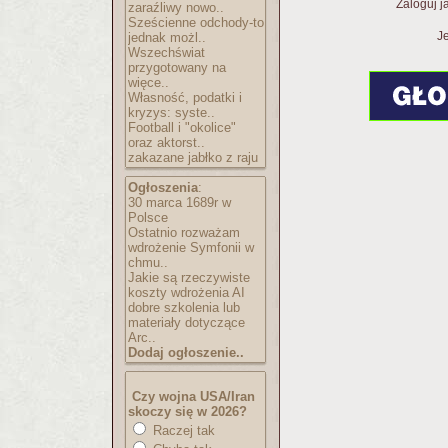
Zaloguj j
zaraźliwy nowo..
Sześcienne odchody-to
Je
jednak możl..
Wszechświat
przygotowany na
więce..
Własność, podatki i
kryzys: syste..
Football i "okolice"
oraz aktorst..
zakazane jabłko z raju
Ogłoszenia
:
30 marca 1689r w
Polsce
Ostatnio rozważam
wdrożenie Symfonii w
chmu..
Jakie są rzeczywiste
koszty wdrożenia AI
dobre szkolenia lub
materiały dotyczące
Arc..
Dodaj ogłoszenie..
Czy wojna USA/Iran
skoczy się w 2026?
Raczej tak