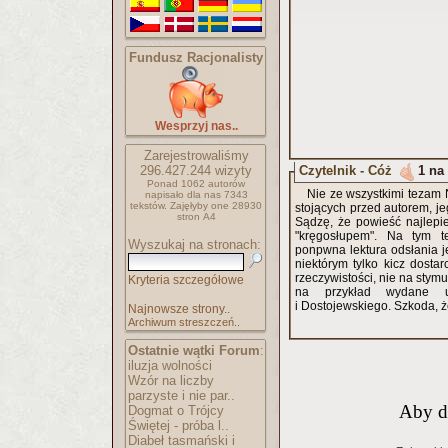
Fundusz Racjonalisty
Wesprzyj nas..
Zarejestrowaliśmy
Czytelnik - Cóż
1 na
296.427.244
wizyty
Ponad 1062 autorów
Nie ze wszystkimi tezam 
napisało
dla nas 7343
tekstów.
Zajęłyby one 28930
stojących przed autorem, jeg
stron A4
Sądzę, że powieść najlepie
"kręgosłupem". Na tym t
Wyszukaj na stronach:
ponpwna lektura odsłania je
niektórym tylko kicz dostar
rzeczywistości, nie na stymu
Kryteria szczegółowe
na przykład wydane 
i Dostojewskiego. Szkoda,
Najnowsze strony..
Archiwum streszczeń..
Ostatnie wątki Forum
:
iluzja wolności
Wzór na liczby
parzyste i nie par..
Aby d
Dogmat o Trójcy
Świętej - próba l..
Diabeł tasmański i