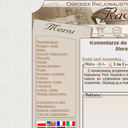
Komentarze do
Światopogląd
Religie i sekty
lite
Biblia
Kościół i Katolicyzm
Filozofia
Dodaj swój komentarz…
Nauka
Róża - @-/--
1 na 1
Społeczeństwo
Prawo
Z nieukrywaną przyjemnoś
Państwo i polityka
Nabukova. Prof. Nowicki o i
Kultura
należe do czytelników pi
Felietony i eseje
znakomita. Studiuję ją w tra
Literatura
Ludzie, cytaty
Tematy różnorodne
Reklama
Znalezione w sieci
Współpraca
Pytania i odpowiedzi
Listy od czytelników