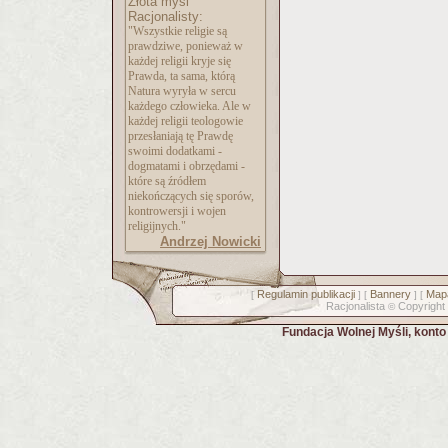
Złota myśl
Racjonalisty:
"Wszystkie religie są
prawdziwe, ponieważ w
każdej religii kryje się
Prawda, ta sama, którą
Natura wyryła w sercu
każdego człowieka. Ale w
każdej religii teologowie
przesłaniają tę Prawdę
swoimi dodatkami -
dogmatami i obrzędami -
które są źródłem
niekończących się sporów,
kontrowersji i wojen
religijnych."
Andrzej Nowicki
Regulamin publikacji
Bannery
Mapa
[
] [
] [
Racjonalista
Copyright
©
Fundacja Wolnej Myśli, kont