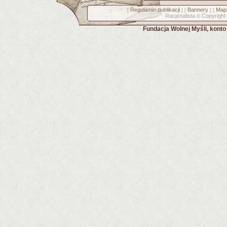
Regulamin publikacji
Bannery
Mapa
[
] [
] [
Racjonalista
Copyright
©
Fundacja Wolnej Myśli, kont