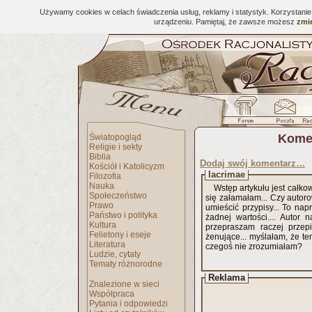
Używamy cookies w celach świadczenia usług, reklamy i statystyk. Korzystani
urządzeniu. Pamiętaj, że zawsze możesz
zmie
Komen
Światopogląd
Religie i sekty
Biblia
Dodaj swój komentarz…
Kościół i Katolicyzm
lacrimae
Filozofia
Nauka
Wstęp artykułu jest całkow
Społeczeństwo
się załamałam... Czy autoro
Prawo
umieścić przypisy... To n
Państwo i polityka
żadnej wartości.... Autor 
Kultura
przepraszam raczej przepi
Felietony i eseje
żenujące... myślałam, że te
Literatura
czegoś nie zrozumiałam?
Ludzie, cytaty
Tematy różnorodne
Reklama
Znalezione w sieci
Współpraca
Pytania i odpowiedzi