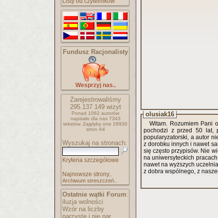
Listy od czytelników
Fundusz Racjonalisty
Wesprzyj nas..
Zarejestrowaliśmy
295.137.149
wizyt
Ponad 1062 autorów
olusiak16
napisało
dla nas 7343
Witam. Rozumiem Pani ob
tekstów.
Zajęłyby one 28930
stron A4
pochodzi z przed 50 lat, 
popularyzatorski, a autor n
Wyszukaj na stronach:
z dorobku innych i nawet sa
się często przypisów. Nie w
na uniwersyteckich pracach
Kryteria szczegółowe
nawet na wyższych uczelniach dochodzi do gorszych sytuacji, a poza tym korzystamy tak w zasadzie
z dobra wspólnego, z naszego
Najnowsze strony..
Archiwum streszczeń..
Ostatnie wątki Forum
:
iluzja wolności
Wzór na liczby
parzyste i nie par..