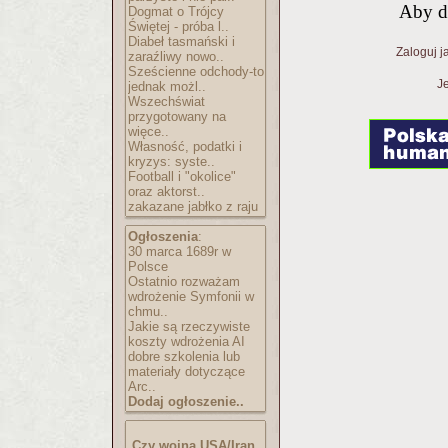
Aby d
Dogmat o Trójcy
Świętej - próba l..
Diabeł tasmański i
Zaloguj j
zaraźliwy nowo..
Sześcienne odchody-to
Je
jednak możl..
Wszechświat
przygotowany na
więce..
Własność, podatki i
kryzys: syste..
Football i "okolice"
oraz aktorst..
zakazane jabłko z raju
Ogłoszenia
:
30 marca 1689r w
Polsce
Ostatnio rozważam
wdrożenie Symfonii w
chmu..
Jakie są rzeczywiste
koszty wdrożenia AI
dobre szkolenia lub
materiały dotyczące
Arc..
Dodaj ogłoszenie..
Czy wojna USA/Iran