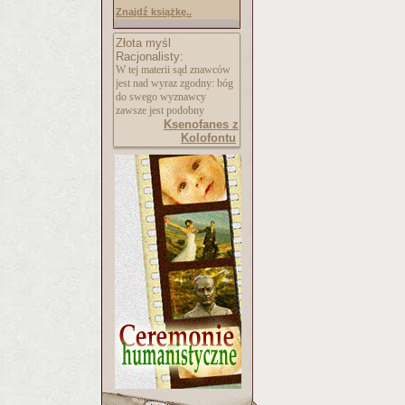
Znajdź książkę..
Złota myśl
Racjonalisty:
W tej materii sąd znawców
jest nad wyraz zgodny: bóg
do swego wyznawcy
zawsze jest podobny
Ksenofanes z
Kolofontu