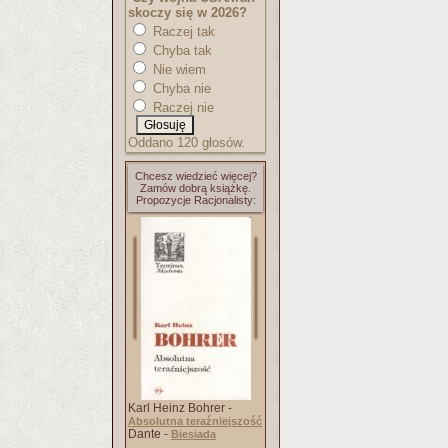
skoczy się w 2026?
Raczej tak
Chyba tak
Nie wiem
Chyba nie
Raczej nie
Oddano 120 głosów.
Chcesz wiedzieć więcej?
Zamów dobrą książkę.
Propozycje Racjonalisty:
Karl Heinz Bohrer -
Absolutna teraźniejszość
Dante -
Biesiada