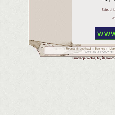
Zaloguj j
Je
Regulamin publikacji
Bannery
Mapa
[
] [
] [
Racjonalista
Copyright
©
Fundacja Wolnej Myśli, kont