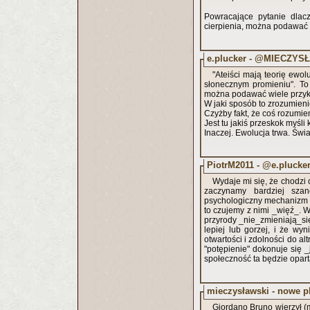
Powracające pytanie dlacz
cierpienia, można podawać 
e.plucker - @MIECZYS
"Ateiści mają teorię ewolu
słonecznym promieniu". To
można podawać wiele przyk
W jaki sposób to zrozumien
Czyżby fakt, że coś rozumie
Jest tu jakiś przeskok myśli
Inaczej. Ewolucja trwa. Świa
PiotrM2011 - @e.plucke
Wydaje mi się, że chodzi 
zaczynamy bardziej sza
psychologiczny mechanizm - 
to czujemy z nimi _więź_. 
przyrody _nie_zmieniają_si
lepiej lub gorzej, i że wy
otwartości i zdolności do al
"potępienie" dokonuje się 
społeczność ta będzie opar
mieczysławski - nowe p
Giordano Bruno wierzył (m