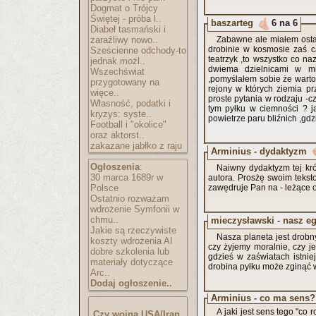
Dogmat o Trójcy
Świętej - próba l..
baszarteg
6 na 6
Diabeł tasmański i
zaraźliwy nowo..
Zabawne ale miałem osta
drobinie w kosmosie zaś c
Sześcienne odchody-to
teatrzyk ,to wszystko co n
jednak możl..
dwiema dzielnicami w mi
Wszechświat
,pomyślałem sobie że warto
przygotowany na
rejony w których ziemia p
więce..
proste pytania w rodzaju -c
Własność, podatki i
tym pyłku w ciemności ? j
kryzys: syste..
powietrze paru bliźnich ,gd
Football i "okolice"
oraz aktorst..
zakazane jabłko z raju
Arminius - dydaktyzm
Ogłoszenia
:
Naiwny dydaktyzm tej kró
30 marca 1689r w
autora. Prosżę swoim teks
Polsce
zawędruje Pan na - leżące 
Ostatnio rozważam
wdrożenie Symfonii w
chmu..
mieczysławski - nasz e
Jakie są rzeczywiste
Nasza planeta jest drob
koszty wdrożenia AI
czy żyjemy moralnie, czy j
dobre szkolenia lub
gdzieś w zaświatach istnie
materiały dotyczące
drobina pyłku może zginąć w
Arc..
Dodaj ogłoszenie..
Arminius - co ma sens?
A jaki jest sens tego "co robiliśmy" w świetle nieuchronnej (bo kiedyś prz
Czy wojna USA/Iran