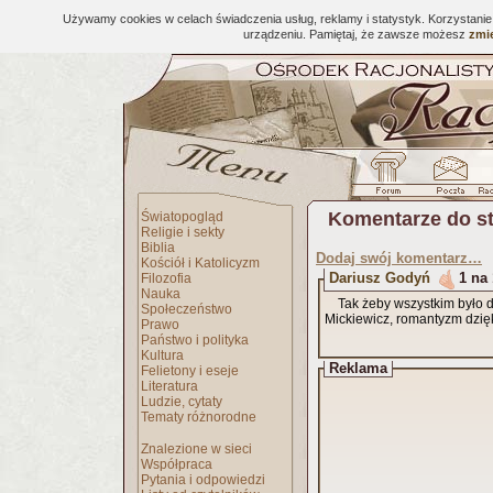
Używamy cookies w celach świadczenia usług, reklamy i statystyk. Korzystani
urządzeniu. Pamiętaj, że zawsze możesz
zmie
Komentarze do s
Światopogląd
Religie i sekty
Biblia
Dodaj swój komentarz…
Kościół i Katolicyzm
Dariusz Godyń
1 na 
Filozofia
Nauka
Tak żeby wszystkim było d
Społeczeństwo
Mickiewicz, romantyzm dzięk
Prawo
Państwo i polityka
Kultura
Reklama
Felietony i eseje
Literatura
Ludzie, cytaty
Tematy różnorodne
Znalezione w sieci
Współpraca
Pytania i odpowiedzi