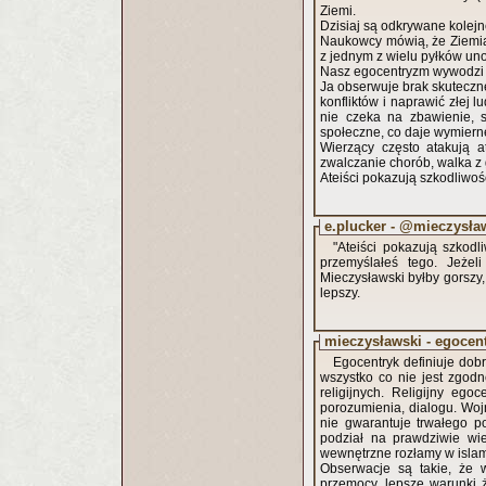
Ziemi.
Dzisiaj są odkrywane kolejn
Naukowcy mówią, że Ziemia 
z jednym z wielu pyłków un
Nasz egocentryzm wywodzi si
Ja obserwuje brak skuteczne
konfliktów i naprawić złej 
nie czeka na zbawienie, s
społeczne, co daje wymierne 
Wierzący często atakują a
zwalczanie chorób, walka z 
Ateiści pokazują szkodliwość
e.plucker - @mieczysła
"Ateiści pokazują szkodli
przemyślałeś tego. Jeżel
Mieczysławski byłby gorszy,
lepszy.
mieczysławski - egocen
Egocentryk definiuje dobr
wszystko co nie jest zgodn
religijnych. Religijny eg
porozumienia, dialogu. Wojn
nie gwarantuje trwałego 
podział na prawdziwie wie
wewnętrzne rozłamy w islam
Obserwacje są takie, że 
przemocy, lepsze warunki 