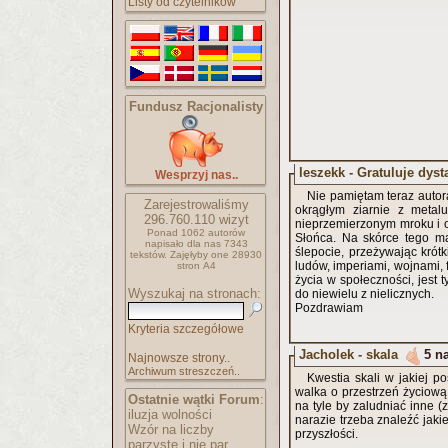
Listy od czytelników
Fundusz Racjonalisty
leszekk - Gratuluje dyst
Wesprzyj nas..
Nie pamiętam teraz autor
Zarejestrowaliśmy
okrągłym ziarnie z metal
296.760.110
wizyt
nieprzemierzonym mroku i o
Ponad 1062 autorów
Słońca. Na skórce tego ma
napisało
dla nas 7343
ślepocie, przeżywając krótk
tekstów.
Zajęłyby one 28930
ludów, imperiami, wojnami, 
stron A4
życia w społeczności, jest 
Wyszukaj na stronach:
do niewielu z nielicznych.
Pozdrawiam
Kryteria szczegółowe
Jacholek - skala
5 n
Najnowsze strony..
Archiwum streszczeń..
Kwestia skali w jakiej p
walka o przestrzeń życiową
Ostatnie wątki Forum
:
na tyle by zaludniać inne 
iluzja wolności
narazie trzeba znaleźć jak
Wzór na liczby
przyszłości.
parzyste i nie par..