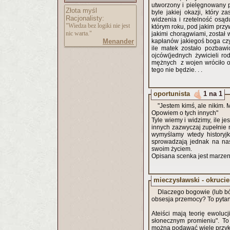
utworzony i pielęgnowany 
Złota myśl
byle jakiej okazji, który 
Racjonalisty:
widzenia i rzetelność osąd
"Wiedza bez logiki nie jest
którym roku, pod jakim przyw
nic warta."
jakimi chorągwiami, został 
Menander
kapłanów jakiegoś boga czy 
ile matek zostało pozbawio
ojców(jednych żywicieli ro
mężnych z wojen wróciło 
tego nie będzie. . .
oportunista
1 na 1
"Jestem kimś, ale nikim. 
Opowiem o tych innych"
Tyle wiemy i widzimy, ile j
innych zazwyczaj zupełnie 
wymyślamy wtedy historyjk
sprowadzają jednak na nas
swoim życiem.
Opisana scenka jest marzeni
mieczysławski - okruc
Dlaczego bogowie (lub bóg
obsesja przemocy? To pytan
Ateiści mają teorię ewolucj
słonecznym promieniu". To
można podawać wiele przyk