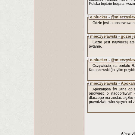
Polska będzie bogata, ważne
e.plucker - @mieczysła
Gdzie jest to obserwowan
mieczysławski - gdzie j
Gdzie jest najwięcej a
pytanie.
e.plucker - @mieczysła
Oczywiście, na portalu Ra
Koraszewski (to tylko przy
mieczysławski - Apokal
Apokalipsa św Jana opisu
opowieść o nadgorliwym og
dlaczego ma zostać ciężko u
prawdziwie wierzących od z
Aby d