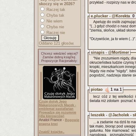
przykład - rozpirzy nas w d
skoczy się w 2026?
Raczej tak
Chyba tak
e.plucker - @Korekta
0
Nie wiem
"(...) gdyż chodzi o nasz d
Chyba nie
"ziemia, słońce, układ słone
Raczej nie
"Oczywiście, ja to wiem (...)".
Oddano 121 głosów.
sinapis - @Mortimer
Chcesz wiedzieć więcej?
Zamów dobrą książkę.
"Nie zrozumiem nigdy, dla
Propozycje Racjonalisty:
okrucieństwa ludzie czynią 
kropki, mieszkańcom innego
Nigdy nie mów "nigdy". Istni
pogodzić, nadzieja stanie s
piotao
1 na 1
lecz cóż z tej wielkości
świata niż zdołam poznać ki
Czuję dotyk Jego
Makaronowych Macek -
emblemat pastafarian
Prowadzę się rozumnie
leszekk - @Jacholek - s
(dla kierowców)
Anatol France -
Bogowie
... a zadanie na dziś to 
pragną krwi
tak mało, biorąc pod uwagę 
gatunku. Nie marnować: woli
Znajdź książkę..
narodowa, przynależność e