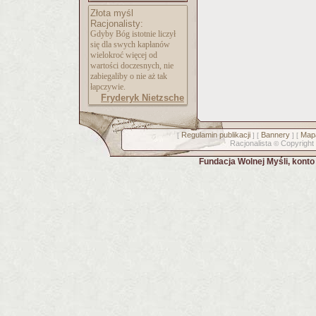
Złota myśl
Racjonalisty:
Gdyby Bóg istotnie liczył
się dla swych kapłanów
wielokroć więcej od
wartości doczesnych, nie
zabiegaliby o nie aż tak
łapczywie.
Fryderyk Nietzsche
Regulamin publikacji
Bannery
Mapa
[
] [
] [
Racjonalista
Copyright
©
Fundacja Wolnej Myśli, kont