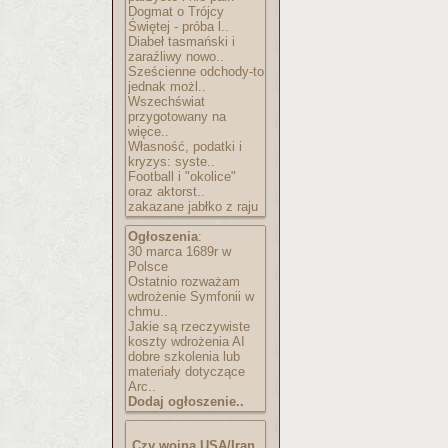
Dogmat o Trójcy
Świętej - próba l..
Diabeł tasmański i
zaraźliwy nowo..
Sześcienne odchody-to
jednak możl..
Wszechświat
przygotowany na
więce..
Własność, podatki i
kryzys: syste..
Football i "okolice"
oraz aktorst..
zakazane jabłko z raju
Ogłoszenia
:
30 marca 1689r w
Polsce
Ostatnio rozważam
wdrożenie Symfonii w
chmu..
Jakie są rzeczywiste
koszty wdrożenia AI
dobre szkolenia lub
materiały dotyczące
Arc..
Dodaj ogłoszenie..
Czy wojna USA/Iran