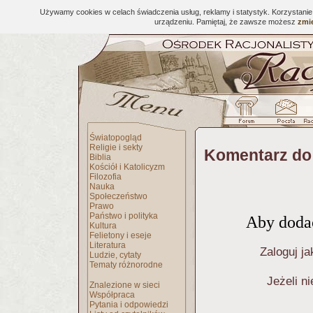
Używamy cookies w celach świadczenia usług, reklamy i statystyk. Korzystani
urządzeniu. Pamiętaj, że zawsze możesz
zmie
Światopogląd
Religie i sekty
Komentarz do
Biblia
Kościół i Katolicyzm
Filozofia
Nauka
Społeczeństwo
Prawo
Państwo i polityka
Aby dodać
Kultura
Felietony i eseje
Literatura
Zaloguj ja
Ludzie, cytaty
Tematy różnorodne
Jeżeli n
Znalezione w sieci
Współpraca
Pytania i odpowiedzi