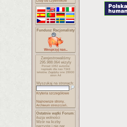
Listy od czytelników
Fundusz Racjonalisty
Wesprzyj nas..
Zarejestrowaliśmy
295.988.064
wizyty
Ponad 1062 autorów
napisało
dla nas 7343
tekstów.
Zajęłyby one 28930
stron A4
Wyszukaj na stronach:
Kryteria szczegółowe
Najnowsze strony..
Archiwum streszczeń..
Ostatnie wątki Forum
:
iluzja wolności
Wzór na liczby
parzyste i nie par..