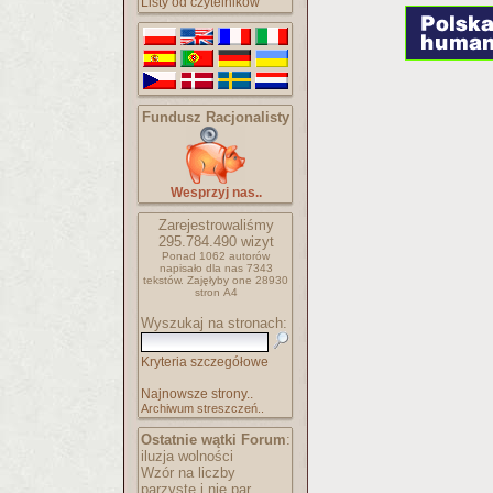
Listy od czytelników
Fundusz Racjonalisty
Wesprzyj nas..
Zarejestrowaliśmy
295.784.490
wizyt
Ponad 1062 autorów
napisało
dla nas 7343
tekstów.
Zajęłyby one 28930
stron A4
Wyszukaj na stronach:
Kryteria szczegółowe
Najnowsze strony..
Archiwum streszczeń..
Ostatnie wątki Forum
:
iluzja wolności
Wzór na liczby
parzyste i nie par..