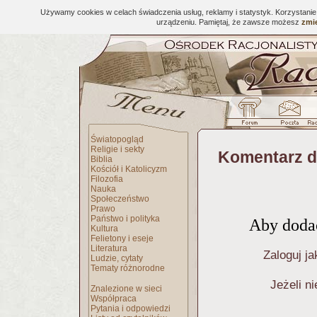
Używamy cookies w celach świadczenia usług, reklamy i statystyk. Korzystani
urządzeniu. Pamiętaj, że zawsze możesz
zmie
Światopogląd
Religie i sekty
Komentarz d
Biblia
Kościół i Katolicyzm
Filozofia
Nauka
Społeczeństwo
Prawo
Państwo i polityka
Aby dodać
Kultura
Felietony i eseje
Literatura
Zaloguj ja
Ludzie, cytaty
Tematy różnorodne
Jeżeli n
Znalezione w sieci
Współpraca
Pytania i odpowiedzi