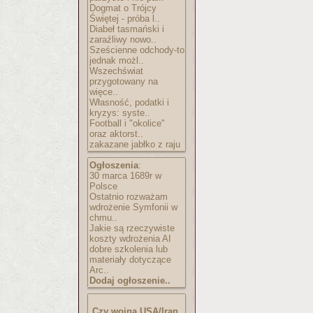
Dogmat o Trójcy
Świętej - próba l..
Diabeł tasmański i
zaraźliwy nowo..
Sześcienne odchody-to
jednak możl..
Wszechświat
przygotowany na
więce..
Własność, podatki i
kryzys: syste..
Football i "okolice"
oraz aktorst..
zakazane jabłko z raju
Ogłoszenia
:
30 marca 1689r w
Polsce
Ostatnio rozważam
wdrożenie Symfonii w
chmu..
Jakie są rzeczywiste
koszty wdrożenia AI
dobre szkolenia lub
materiały dotyczące
Arc..
Dodaj ogłoszenie..
Czy wojna USA/Iran