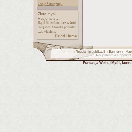
Znajdź książkę..
Złota myśl
Racjonalisty:
Bądź filozofem, lecz wśród
całej swej filozofii pozostań
człowiekiem.
David Hume
Regulamin publikacji
Bannery
Mapa
[
] [
] [
Racjonalista
Copyright
©
Fundacja Wolnej Myśli, kont