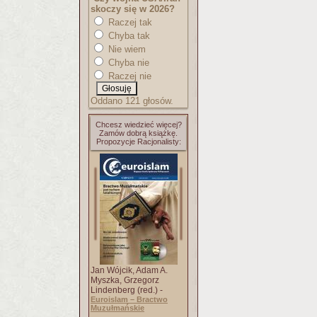
skoczy się w 2026?
Raczej tak
Chyba tak
Nie wiem
Chyba nie
Raczej nie
Oddano 121 głosów.
Chcesz wiedzieć więcej?
Zamów dobrą książkę.
Propozycje Racjonalisty:
Jan Wójcik, Adam A.
Myszka, Grzegorz
Lindenberg (red.) -
Euroislam – Bractwo
Muzułmańskie