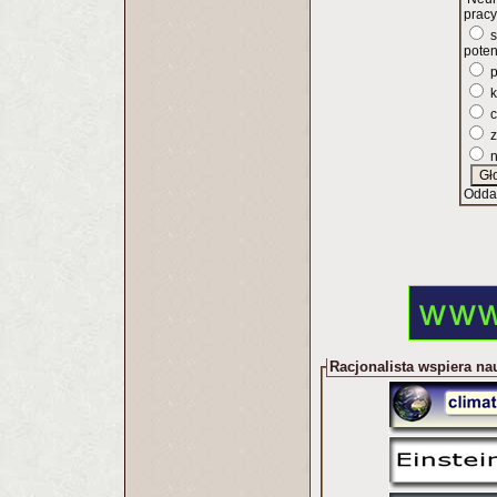
pracy
s
poten
p
k
c
z
n
Odda
Racjonalista wspiera na