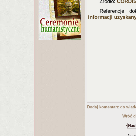
Źródło:
CORDI
Referencje d
informacji uzyskany
Dodaj komentarz do wiad
Wróć d
Nauk
Neur