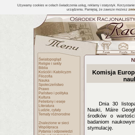
Używamy cookies w celach świadczenia usług, reklamy i statystyk. Korzystani
urządzeniu. Pamiętaj, że zawsze możesz
zmie
N
Światopogląd
Religie i sekty
Biblia
Komisja Europ
Kościół i Katolicyzm
Filozofia
nau
Nauka
Społeczeństwo
Prawo
Państwo i polityka
Kultura
Felietony i eseje
Dnia 30 listo
Literatura
Nauki, Máire Geogh
Ludzie, cytaty
Tematy różnorodne
środków o wartośc
badaniom naukowym,
Znalezione w sieci
Współpraca
stymulację.
Pytania i odpowiedzi