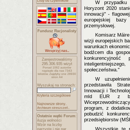
Listy od czytelników
W przypadku a
Horyzont 2020 stani
innowacji" - flagowe
europejskiej bazy 
przemysłowej.
Fundusz Racjonalisty
Komisarz Máire
wizji europejskich b
warunkach ekonomic
Wesprzyj nas..
bodźcem dla gospod
konkurencyjność 
Zarejestrowaliśmy
inteligentniejsz
295.306.935
wizyt
Ponad 1062 autorów
społeczeństwa."
napisało
dla nas 7343
tekstów.
Zajęłyby one 28930
stron A4
W uzupełnieni
przedstawiła Strat
Wyszukaj na stronach:
Innowacji i Technolo
Kryteria szczegółowe
mld EUR z bud
Wiceprzewodniczący 
Najnowsze strony..
program, z dodatk
Archiwum streszczeń..
pobudzić konkurenc
Ostatnie wątki Forum
:
przedsiębiorstw (MŚ
iluzja wolności
Wzór na liczby
Wszystkie te 
parzyste i nie par..