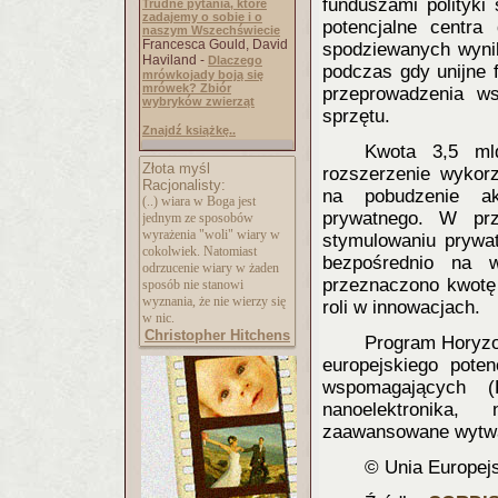
funduszami polityki
Trudne pytania, które
zadajemy o sobie i o
potencjalne centra
naszym Wszechświecie
Francesca Gould, David
spodziewanych wynik
Haviland -
Dlaczego
podczas gdy unijne 
mrówkojady boją się
mrówek? Zbiór
przeprowadzenia wsz
wybryków zwierząt
sprzętu.
Znajdź książkę..
Kwota 3,5 ml
Złota myśl
rozszerzenie wykorz
Racjonalisty:
na pobudzenie akc
(..) wiara w Boga jest
prywatnego. W prz
jednym ze sposobów
wyrażenia "woli" wiary w
stymulowaniu prywat
cokolwiek. Natomiast
bezpośrednio na 
odrzucenie wiary w żaden
przeznaczono kwotę
sposób nie stanowi
wyznania, że nie wierzy się
roli w innowacjach.
w nic.
Christopher Hitchens
Program Horyzo
europejskiego pote
wspomagających (K
nanoelektronika,
zaawansowane wytwar
© Unia Europej