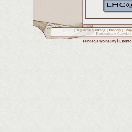
Regulamin publikacji
Bannery
Mapa
[
] [
] [
Racjonalista
Copyright
©
Fundacja Wolnej Myśli, kont