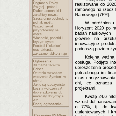
Dogmat o Trójcy
realizowane do 2020
Świętej - próba l..
ramowego na rzecz 
Diabeł tasmański i
Ramowego (7PR).
zaraźliwy nowo..
Sześcienne odchody-to
jednak możl..
W odróżnieniu
Wszechświat
Horyzont 2020 po ra
przygotowany na
badań naukowych i 
więce..
Własność, podatki i
głównie na przek
kryzys: syste..
innowacyjne produkt
Football i "okolice"
podnoszą poziom życ
oraz aktorst..
zakazane jabłko z raju
Kolejną ważną
Ogłoszenia
:
obsługa. Podjęto int
30 marca 1689r w
uproszczenia proced
Polsce
potrzebnego im fina
Ostatnio rozważam
wdrożenie Symfonii w
czasu przyznawania 
chmu..
dni, co oznacza 
Jakie są rzeczywiste
projektami.
koszty wdrożenia AI
dobre szkolenia lub
Kwotę 24,6 mld
materiały dotyczące
Arc..
wzrost dofinansowa
Dodaj ogłoszenie..
o 77%, tj. do kw
utalentowanych i k
Czy wojna USA/Iran