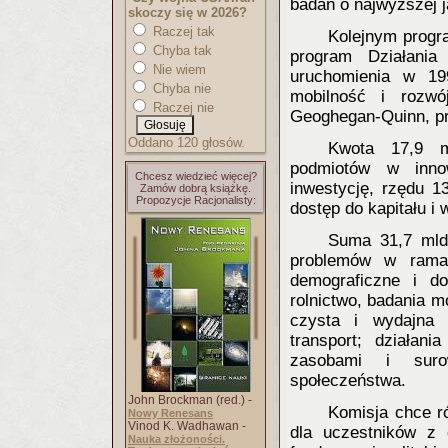
badań o najwyższej j
skoczy się w 2026?
Raczej tak
Kolejnym progr
Chyba tak
program Działania
Nie wiem
uruchomienia w 19
Chyba nie
mobilność i rozwó
Raczej nie
Geoghegan-Quinn, pr
Oddano 120 głosów.
Kwota 17,9 m
podmiotów w inno
Chcesz wiedzieć więcej?
inwestycję, rzędu 1
Zamów dobrą książkę.
Propozycje Racjonalisty:
dostęp do kapitału i
Suma 31,7 mld
problemów w ramac
demograficzne i d
rolnictwo, badania m
czysta i wydajna e
transport; działani
zasobami i suro
społeczeństwa.
John Brockman (red.) -
Komisja chce r
Nowy Renesans
Vinod K. Wadhawan -
dla uczestników z 
Nauka złożoności.