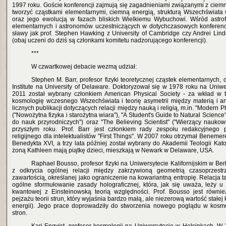
1997 roku. Goście konferencji zajmują się zagadnieniami związanymi z ciem
tworzyć cząstkami elementarnymi, ciemną energią, strukturą Wszechświata
oraz jego ewolucją w fazach bliskich Wielkiemu Wybuchowi. Wśród astrof
elementarnych i astronomów uczestniczących w dotychczasowych konferen
sławy jak prof. Stephen Hawking z University of Cambridge czy Andrei Lind
(obaj uczeni do dziś są członkami komitetu nadzorującego konferencji).
***
W czwartkowej debacie wezmą udział:
Stephen M. Barr, profesor fizyki teoretycznej cząstek elementarnych, 
Institute na University of Delaware. Doktoryzował się w 1978 roku na Uniw
2011 został wybrany członkiem American Physical Society - za wkład w teor
kosmologię wczesnego Wszechświata i teorię asymetrii między materią i an
licznych publikacji dotyczących relacji między nauką i religią, m.in. "Modern P
("Nowożytna fizyka i starożytna wiara"), "A Student's Guide to Natural Scienc
do nauk przyrodniczych") oraz "The Believing Scientist" ("Wierzący naukow
przyszłym roku. Prof. Barr jest członkiem rady zespołu redakcyjnego
religijnego dla intelektualistów "First Things". W 2007 roku otrzymał Benemer
Benedykta XVI, a trzy lata później został wybrany do Akademii Teologii Kat
żoną Kathleen mają piątkę dzieci, mieszkają w Newark w Delaware, USA.
Raphael Bousso, profesor fizyki na Uniwersytecie Kalifornijskim w Ber
z odkrycia ogólnej relacji między zakrzywioną geometrią czasoprzestrz
zawartością, określanej jako ograniczenie na kowariantną entropię. Relacja ta
ogólne sformułowanie zasady holograficznej, która, jak się uważa, leży u p
kwantowej z Einsteinowską teorią względności. Prof. Bousso jest równ
pejzażu teorii strun, który wyjaśnia bardzo małą, ale niezerową wartość stałe
energii). Jego prace doprowadziły do stworzenia nowego poglądu w kosmolo
stron.