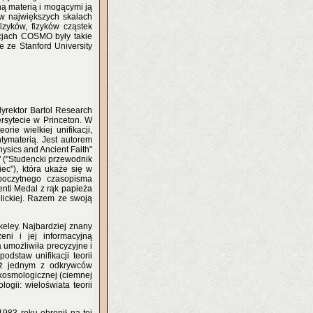
ną materią i mogącymi ją
 w największych skalach
izyków, fizyków cząstek
cjach COSMO były takie
e ze Stanford University
dyrektor Bartol Research
ersytecie w Princeton. W
ie wielkiej unifikacji,
tymaterią. Jest autorem
hysics and Ancient Faith"
e" ("Studencki przewodnik
iec"), która ukaże się w
 poczytnego czasopisma
enti Medal z rąk papieża
olickiej. Razem ze swoją
keley. Najbardziej znany
eni i jej informacyjną
 umożliwiła precyzyjne i
odstaw unifikacji teorii
ież jednym z odkrywców
j kosmologicznej (ciemnej
gii: wieloświata teorii