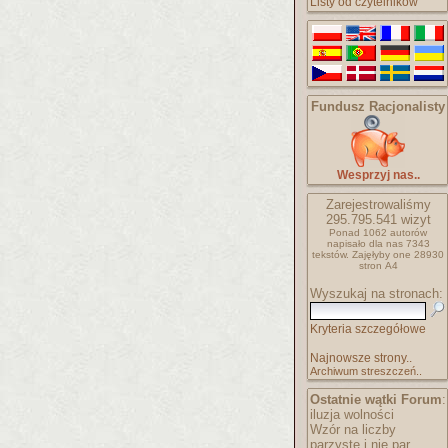
Listy od czytelników
Fundusz Racjonalisty
Wesprzyj nas..
Zarejestrowaliśmy
295.795.541
wizyt
Ponad 1062 autorów
napisało
dla nas 7343
tekstów.
Zajęłyby one 28930
stron A4
Wyszukaj na stronach:
Kryteria szczegółowe
Najnowsze strony..
Archiwum streszczeń..
Ostatnie wątki Forum
:
iluzja wolności
Wzór na liczby
parzyste i nie par..