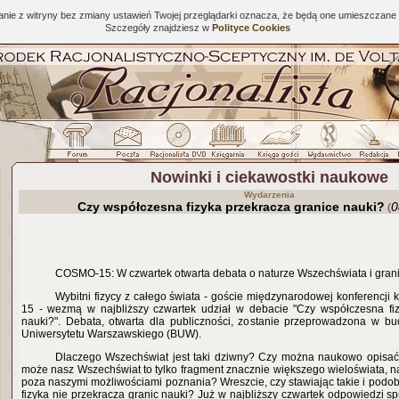
tanie z witryny bez zmiany ustawień Twojej przeglądarki oznacza, że będą one umieszcza
Szczegóły znajdziesz w
Polityce Cookies
Nowinki i ciekawostki naukowe
Wydarzenia
Czy współczesna fizyka przekracza granice nauki?
0
(
COSMO-15: W czwartek otwarta debata o naturze Wszechświata i gran
Wybitni fizycy z całego świata - goście międzynarodowej konferencj
15 - wezmą w najbliższy czwartek udział w debacie "Czy współczesna fiz
nauki?". Debata, otwarta dla publiczności, zostanie przeprowadzona w bu
Uniwersytetu Warszawskiego (BUW).
Dlaczego Wszechświat jest taki dziwny? Czy można naukowo opisa
może nasz Wszechświat to tylko fragment znacznie większego wieloświata, 
poza naszymi możliwościami poznania? Wreszcie, czy stawiając takie i podo
fizyka nie przekracza granic nauki? Już w najbliższy czwartek odpowiedzi s