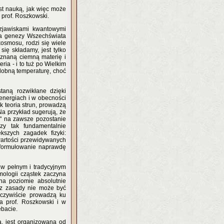
est nauką, jak więc może
i prof. Roszkowski.
 zjawiskami kwantowymi
ia genezy Wszechświata
osmosu, rodzi się wiele
się składamy, jest tylko
znaną ciemną materię i
ia - i to tuż po Wielkim
obną temperaturę, choć
taną rozwikłane dzięki
energiach i w obecności
ak teoria strun, prowadzą
Na przykład sugerują, że
ji" na zawsze pozostanie
zy tak fundamentalnie
kszych zagadek fizyki:
wartości przewidywanych
sformułowanie naprawdę
 w pełnym i tradycyjnym
mologii cząstek zaczyna
na poziomie absolutnie
 z zasady nie może być
eczywiście prowadzą ku
a prof. Roszkowski i w
ebacie.
, jest organizowana od