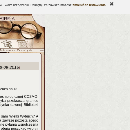
ne w Twoim urządzeniu. Pamiętaj, że zawsze możesz
zmienić te ustawienia
.
8-09-2015
)
icach nauki
i kosmologicznej COSMO-
yka przekracza granice
dynku dawnej Biblioteki
ć sam Wielki Wybuch? A
na zawsze pozostającego
bne pytania współczesna
próbują poszukać wybitni