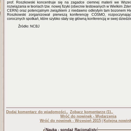
prof. Roszkowski koncentruje się na zagadce ciemnej materii we Wszec
rozwiązania w teoriach tzw. nowej fizyki (obecnie testowanych w Wielkim Z
CERN) oraz potencjalnym związkiem z niedawno odkrytym tam bozonem Hig
Roszkowski zorganizował pierwszą konferencję COSMO, rozpoczynają
corocznych spotkań, które szybko stały się główną konferencją w swej dziedzi
Źródło: NCBJ
Dodaj komentarz do wiadomości..
Zobacz komentarze (1)..
Wróć do nowinek - Wydarzenia
Wróć do nowinek - Wrzesień 2015
Kolejna nowink
|
Nauka - sondaż Racjonalisty