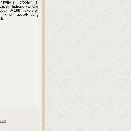
hświecie i próbach jej
derzaczu Hadronów LHC w
gsa. W 1997 roku prof.
c w ten sposób serię
nie.
a »