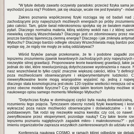
"W tytule debaty zawarto oczywisty paradoks: przecież fizyka sama j
wychodzić poza nią? Problem, jak się okazuje, wcale nie jest trywialny" - mów
Zakres poznania współczesnej fizyki rozciąga się od badań nad
zachodzącymi przy najwyższych możliwych energiach po próby zrozumien
jako całości. Tam, gdzie świat mikrokosmosu spotyka się ze światem makrok
pytań. Dlaczego normalna materia, którą widzimy wokół nas i z której sami 
niewielką częścią Wszechświata? Dlaczego jest on zdominowany przez nie
jeszcze bardziej tajemniczą ciemną energię? Dlaczego i jak zniknęła antymater
Wybuchu? Dlaczego bardzo odległe obszary Wszechświata mają bardzo pod
wydaje się, że nigdy nie mogły ze sobą oddziaływać?
Wśród fizyków panuje przekonanie, że te i podobne zagadki zos
lepszemu zrozumieniu zjawisk kwantowych zachodzących przy najwyższych 
niezwykle silnej grawitacji. Proponowane teorie kwantowej grawitacji, takie j
jednak do idei, które rewolucjonizują dotychczasowe wyobrażenia o nauce. 
nasz wszechświat to tylko część znacznie większej całości, która "z definic
poza możliwościami obserwacyjnymi i eksperymentalnymi ludzkości. C
nieweryfikowalne teorie mogą wiarygodnie wyjaśnić np. jedną z najwię
dlaczego stała kosmologiczna jest około 120 rzędów wielkości mniejsza od 
przez obecne modele fizyczne? Czy dzięki takim teoriom byłoby możliwe 
naukowego opisu samego momentu Wielkiego Wybuchu?
"Dotychczas fizyka w dominującej części była nauką doświadczalną,
rozumieniu tego pojęcia. Tymczasem obecny rozwój fizyki kwantowej i kos
wykraczać poza nasze możliwości obserwacyjne i doświadczalne - i to 
podstawowym. Tak rodzi się niezwykle ważna kwestia: czy coś, co nawet
zweryfikowane przez eksperyment, pozostaje nauką? Czy takie teorie rz
lepszemu poznaniu najgłębszych zagadek mikro- i makrokosmosu?" - pyt
imieniu organizatorów zaprasza wszystkich zainteresowanych do udziału w d
Konferencja naukowa COSMO, w ramach której odbędzie się debata