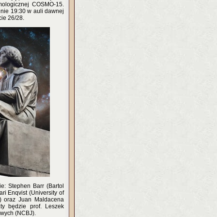
smologicznej COSMO-15.
inie 19:30 w auli dawnej
ie 26/28.
e: Stephen Barr (Bartol
ri Enqvist (University of
an) oraz Juan Maldacena
aty będzie prof. Leszek
owych (NCBJ).