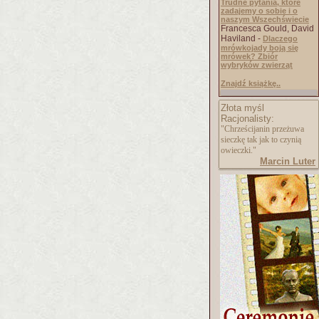
Trudne pytania, które
zadajemy o sobie i o
naszym Wszechświecie
Francesca Gould, David
Haviland -
Dlaczego
mrówkojady boją się
mrówek? Zbiór
wybryków zwierząt
Znajdź książkę..
Złota myśl
Racjonalisty:
"Chrześcijanin przeżuwa
sieczkę tak jak to czynią
owieczki."
Marcin Luter