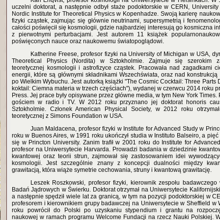
Kari Enqvist, profesor kosmologii na Uniwersytecie w Helsinkach. W 
uczelni doktorat, a następnie odbył staże podoktorskie w CERN, University
Nordic Institute for Theoretical Physics w Kopenhadze. Swoją karierę nauko
fizyki cząstek, zajmując się głównie neutrinami, supersymetrią i fenomenol
całości poświęcił się kosmologii, gdzie najbardziej interesują go kosmiczna i
z pierwotnymi perturbacjami. Jest autorem 11 książek popularnonaukow
poświęconych nauce oraz naukowemu światopoglądowi.
Katherine Freese, profesor fizyki na University of Michigan w USA, dyre
Theoretical Physics (Nordita) w Sztokholmie. Zajmuje się szerokim
teoretycznej kosmologii i astrofizyce cząstek. Pracowała nad zagadkami ci
energii, które są głównymi składnikami Wszechświata, oraz nad konstrukcją
po Wielkim Wybuchu. Jest autorką książki "The Cosmic Cocktail: Three Parts 
koktail: Ciemna materia w trzech częściach"), wydanej w czerwcu 2014 roku pr
Press. Jej prace były opisywane przez główne media, w tym New York Times. P
gościem w radio i TV. W 2012 roku przyznano jej doktorat honoris ca
Sztokholmie. Członek American Physical Society, w 2012 roku otrzyma
teoretycznej z Simons Foundation w USA.
Juan Maldacena, profesor fizyki w Institute for Advanced Study w Princ
roku w Buenos Aires, w 1991 roku ukończył studia w Instituto Balseiro, a pięć
się w Princton University. Zanim trafił w 2001 roku do Institute for Advance
profesor na Uniwersytecie Harvarda. Prowadzi badania w dziedzinie kwantowej
kwantowej oraz teorii strun, zajmował się zastosowaniem idei wywodzącyc
kosmologii. Jest szczególnie znany z koncepcji dualności między kwa
grawitacją, która wiąże symetrie cechowania, struny i kwantową grawitację.
Leszek Roszkowski, profesor fizyki, kierownik zespołu badawcze
Badań Jądrowych w Świerku. Doktorat otrzymał na Uniwersytecie Kalifornijs
a następnie spędził wiele lat za granicą, w tym na pozycji podoktorskiej w 
profesorem i kierownikiem grupy badawczej na Uniwersytecie w Sheffield w W
roku powrócił do Polski po uzyskaniu stypendium i grantu na rozpoczę
naukowej w ramach programu Welcome Fundacji na rzecz Nauki Polskiej. W