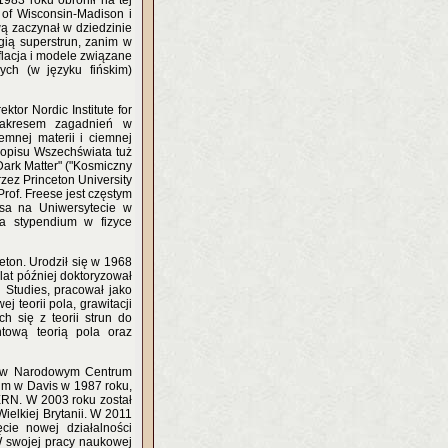
1983 roku obronił na tej
 of Wisconsin-Madison i
wą zaczynał w dziedzinie
ogią superstrun, zanim w
nflacja i modele związane
ych (w języku fińskim)
ktor Nordic Institute for
 zakresem zagadnień w
emnej materii i ciemnej
 opisu Wszechświata tuż
Dark Matter" ("Kosmiczny
zez Princeton University
rof. Freese jest częstym
usa na Uniwersytecie w
ła stypendium w fizyce
eton. Urodził się w 1968
 lat później doktoryzował
d Studies, pracował jako
 teorii pola, grawitacji
h się z teorii strun do
ntową teorią pola oraz
go w Narodowym Centrum
kim w Davis w 1987 roku,
CERN. W 2003 roku został
ielkiej Brytanii. W 2011
cie nowej działalności
 swojej pracy naukowej