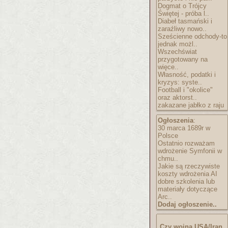
Dogmat o Trójcy
Świętej - próba l..
Diabeł tasmański i
zaraźliwy nowo..
Sześcienne odchody-to
jednak możl..
Wszechświat
przygotowany na
więce..
Własność, podatki i
kryzys: syste..
Football i "okolice"
oraz aktorst..
zakazane jabłko z raju
Ogłoszenia
:
30 marca 1689r w
Polsce
Ostatnio rozważam
wdrożenie Symfonii w
chmu..
Jakie są rzeczywiste
koszty wdrożenia AI
dobre szkolenia lub
materiały dotyczące
Arc..
Dodaj ogłoszenie..
Czy wojna USA/Iran