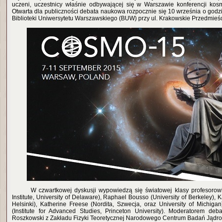
uczeni, uczestnicy właśnie odbywającej się w Warszawie konferencji ko
Otwarta dla publiczności debata naukowa rozpocznie się 10 września o godz
Biblioteki Uniwersytetu Warszawskiego (BUW) przy ul. Krakowskie Przedmieśc
W czwartkowej dyskusji wypowiedzą się światowej klasy profesorowi
Institute, University of Delaware), Raphael Bousso (University of Berkeley), Ka
Helsinki), Katherine Freese (Nordita, Szwecja, oraz University of Michig
(Institute for Advanced Studies, Princeton University). Moderatorem deb
Roszkowski z Zakładu Fizyki Teoretycznej Narodowego Centrum Badań Jądr