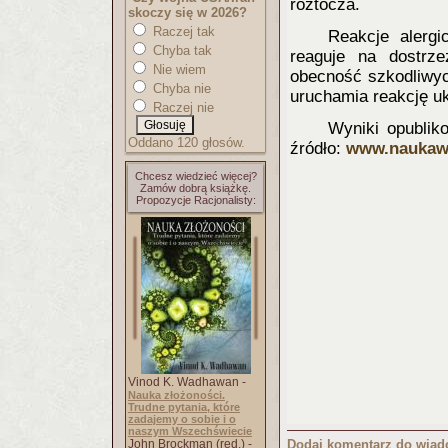
roztocza.
skoczy się w 2026?
Raczej tak
Reakcje alergi
Chyba tak
reaguje na dostrz
Nie wiem
obecność szkodliwych
Chyba nie
uruchamia reakcję u
Raczej nie
Wyniki opublik
Oddano 120 głosów.
źródło:
www.naukawp
Chcesz wiedzieć więcej?
Zamów dobrą książkę.
Propozycje Racjonalisty:
Vinod K. Wadhawan -
Nauka złożoności.
Trudne pytania, które
zadajemy o sobie i o
naszym Wszechświecie
John Brockman (red.) -
Dodaj komentarz do wiad