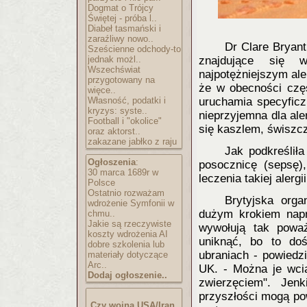
Dogmat o Trójcy
Świętej - próba l..
Diabeł tasmański i
zaraźliwy nowo..
Dr Clare Bryant
Sześcienne odchody-to
jednak możl..
znajdujące się 
Wszechświat
najpotężniejszym al
przygotowany na
że w obecności częs
więce..
Własność, podatki i
uruchamia specyficz
kryzys: syste..
nieprzyjemna dla al
Football i "okolice"
się kaszlem, świszc
oraz aktorst..
zakazane jabłko z raju
Jak podkreśliła
Ogłoszenia
:
posocznicę (sepsę)
30 marca 1689r w
leczenia takiej alergi
Polsce
Ostatnio rozważam
Brytyjska orga
wdrożenie Symfonii w
dużym krokiem napr
chmu..
Jakie są rzeczywiste
wywołują tak poważ
koszty wdrożenia AI
uniknąć, bo to do
dobre szkolenia lub
ubraniach - powiedz
materiały dotyczące
Arc..
UK. - Można je wcią
Dodaj ogłoszenie..
zwierzęciem". Jen
przyszłości mogą pow
Czy wojna USA/Iran