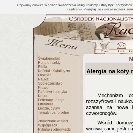
Używamy cookies w celach świadczenia usług, reklamy i statystyk. Korzystani
urządzeniu. Pamiętaj, że zawsze możesz
zmie
N
Światopogląd
Religie i sekty
Biblia
Alergia na koty 
Kościół i Katolicyzm
Filozofia
Nauka
Społeczeństwo
Prawo
Państwo i polityka
Mechaniz
m od
Kultura
Felietony i eseje
rozszyfrowali nauko
Literatura
szansa na nowe le
Ludzie, cytaty
Tematy różnorodne
czworonogów.
Znalezione w sieci
Wśród domowy
Współpraca
winowajcami, jeśli ch
Pytania i odpowiedzi