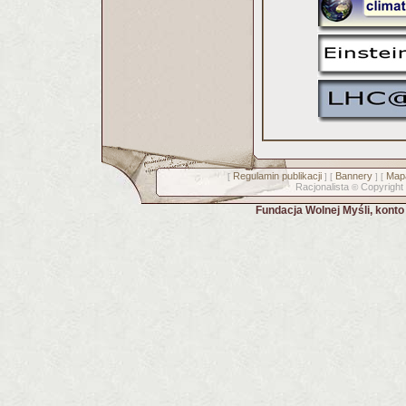
Regulamin publikacji
Bannery
Mapa
[
] [
] [
Racjonalista
Copyright
©
Fundacja Wolnej Myśli, kont