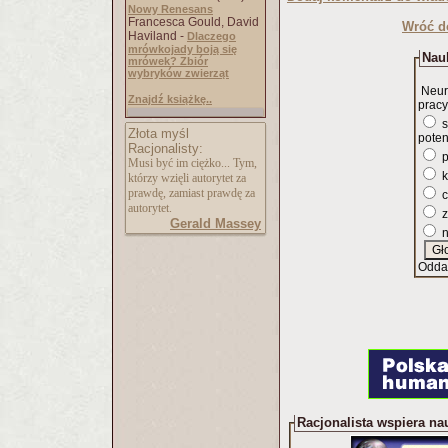
Nowy Renesans
Francesca Gould, David
Wróć d
Haviland -
Dlaczego
mrówkojady boją się
Nauk
mrówek? Zbiór
wybryków zwierząt
Neur
Znajdź książkę..
pracy
s
Złota myśl
poten
Racjonalisty:
p
Musi być im ciężko... Tym,
k
którzy wzięli autorytet za
prawdę, zamiast prawdę za
c
autorytet.
z
Gerald Massey
n
Odda
Racjonalista wspiera na