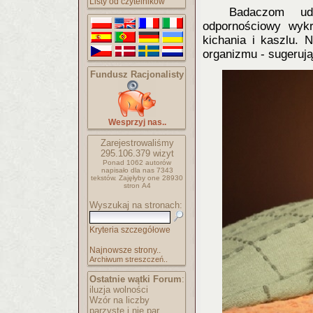
Listy od czytelników
Badaczom uda
odpornościowy wykr
kichania i kaszlu. 
organizmu - sugeruj
Fundusz Racjonalisty
Wesprzyj nas..
Zarejestrowaliśmy
295.106.379
wizyt
Ponad 1062 autorów
napisało
dla nas 7343
tekstów.
Zajęłyby one 28930
stron A4
Wyszukaj na stronach:
Kryteria szczegółowe
Najnowsze strony..
Archiwum streszczeń..
Ostatnie wątki Forum
:
iluzja wolności
Wzór na liczby
parzyste i nie par..