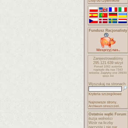
Listy od czytelników
Fundusz Racjonalisty
Wesprzyj nas..
Zarejestrowaliśmy
295.121.639
wizyt
Ponad 1062 autorów
napisało
dla nas 7343
tekstów.
Zajęłyby one 28930
stron A4
Wyszukaj na stronach:
Kryteria szczegółowe
Najnowsze strony..
Archiwum streszczeń..
Ostatnie wątki Forum
:
iluzja wolności
Wzór na liczby
parzyste i nie par..