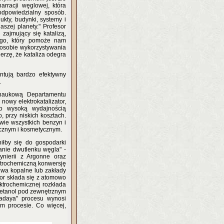
arracji węglowej, która
odpowiedzialny sposób.
kty, budynki, systemy i
szej planety." Profesor
ajmujący się katalizą,
nego, który pomoże nam
posobie wykorzystywania
rzę, że kataliza odegra
ntują bardzo efektywny
.
 naukową Departamentu
nowy elektrokatalizator,
o wysoką wydajnością
 przy niskich kosztach.
wie wszystkich benzyn i
ycznym i kosmetycznym.
niłby się do gospodarki
nie dwutlenku węgla" -
ynierii z Argonne oraz
ktrochemiczną konwersję
iwa kopalne lub zakłady
tor składa się z atomowo
ktrochemicznej rozkłada
w etanol pod zewnętrznym
radaya" procesu wynosi
m procesie. Co więcej,