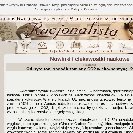
tanie z witryny bez zmiany ustawień Twojej przeglądarki oznacza, że będą one umieszcza
Szczegóły znajdziesz w
Polityce Cookies
Nowinki i ciekawostki naukowe
Ekologia
Odkryto tani sposób zamiany CO2 w eko-benzynę
0
(
Świat sukcesywnie zwiększa udział etanolu w benzynach, gdyż zmniejs
naftowej. Udział biopaliw w polskich paliwach wynosi obecnie ok. 5%. Opie
rzepaku i kukurydzy. W wielu krajach UE można dziś tankować benzynę
zawiera 10% etanolu. Zamiast jednak produkować go z roślin, co podwyżs
produkować go z ...CO2, dzięki czemu można by godzić cele unijne No
wzrostem bezpieczeństwa energetycznego kraju.
W czasie ubiegłorocznego szczytu klimatycznego COP25 przedsta
węglowej o obiegu zamkniętym (Circular Carbon Economy), która zastępuje i
węgla koncepcją w której węgiel staje się częścią rewolucji gospodarczej.
wówczas: "Węgiel został zdemonizowany, ale węgiel nie jest wrogiem. Obe