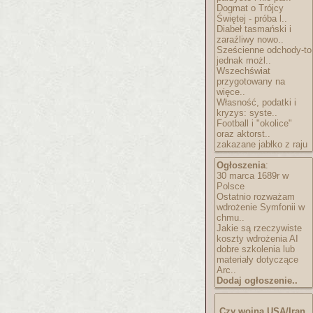
Dogmat o Trójcy
Świętej - próba l..
Diabeł tasmański i
zaraźliwy nowo..
Sześcienne odchody-to
jednak możl..
Wszechświat
przygotowany na
więce..
Własność, podatki i
kryzys: syste..
Football i "okolice"
oraz aktorst..
zakazane jabłko z raju
Ogłoszenia
:
30 marca 1689r w
Polsce
Ostatnio rozważam
wdrożenie Symfonii w
chmu..
Jakie są rzeczywiste
koszty wdrożenia AI
dobre szkolenia lub
materiały dotyczące
Arc..
Dodaj ogłoszenie..
Czy wojna USA/Iran