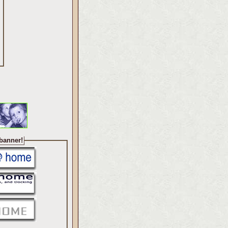
 banner!