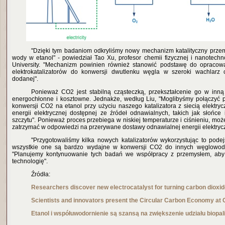
"Dzięki tym badaniom odkryliśmy nowy mechanizm katalityczny prze
wody w etanol" - powiedział Tao Xu, profesor chemii fizycznej i nanotechnol
University. "Mechanizm powinien również stanowić podstawę do opraco
elektrokatalizatorów do konwersji dwutlenku węgla w szeroki wachlarz 
dodanej".
Ponieważ CO2 jest stabilną cząsteczką, przekształcenie go w inną
energochłonne i kosztowne. Jednakże, według Liu, "Moglibyśmy połączyć 
konwersji CO2 na etanol przy użyciu naszego katalizatora z siecią elektrycz
energii elektrycznej dostępnej ze źródeł odnawialnych, takich jak słońce 
szczytu". Ponieważ proces przebiega w niskiej temperaturze i ciśnieniu, moż
zatrzymać w odpowiedzi na przerywane dostawy odnawialnej energii elektryc
"Przygotowaliśmy kilka nowych katalizatorów wykorzystując to podejś
wszystkie one są bardzo wydajne w konwersji CO2 do innych węglowodo
"Planujemy kontynuowanie tych badań we współpracy z przemysłem, aby 
technologię".
Źródła:
Researc
hers discover new electrocatalyst for turning carbon dioxide 
Scienti
sts and innovators present the Circular Carbon Economy at
Etanol i współuwodornienie są szansą na zwiększenie udziału biopal