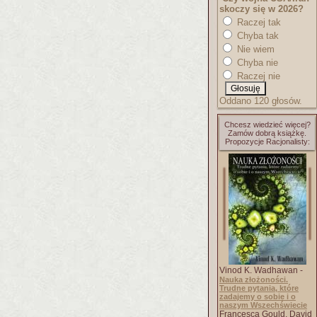
skoczy się w 2026?
Raczej tak
Chyba tak
Nie wiem
Chyba nie
Raczej nie
Oddano 120 głosów.
Chcesz wiedzieć więcej?
Zamów dobrą książkę.
Propozycje Racjonalisty:
Vinod K. Wadhawan -
Nauka złożoności.
Trudne pytania, które
zadajemy o sobie i o
naszym Wszechświecie
Francesca Gould, David