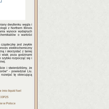
miany dwutlenku węgla i
ogii z Northern Illinois
wania wysoce wydajnych
chemikaliów o wartości
 cząsteczkę jest zwykle
proces elektrochemiczny
ną i skorzystać z taniej
i wiatr, poza godzinami
e szybko rozpocząć się i
znej.
cie i stwierdziliśmy, że
rów" - powiedział Liu.
rozwijać tę obiecującą
into liquid fuel
 COP25
iw w Polsce