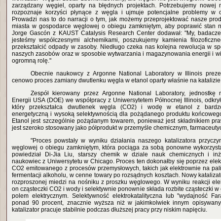
zarządzany węgiel, oparty na błędnych projektach. Potrzebujemy nowej n
rozpoznaje korzyści płynące z węgla i ujmuje potencjalne problemy w 
Prowadzi nas to do narracji o tym, jak możemy przeprojektować nasze produ
miasta w gospodarce węglowej o obiegu zamkniętym, aby poprawić stan na
Jorge Gascón z KAUST Catalysis Research Center dodawał: "My, badacze z
jesteśmy współczesnymi alchemikami, poszukujemy kamienia filozoficz
przekształcić odpady w zasoby. Niedługo czeka nas kolejna rewolucja w s
naszych zasobów oraz w sposobie wytwarzania i magazynowania energii i wie
ogromną rolę."
Obecnie naukowcy z Argonne National Laboratory w Illinois preze
cenowo proces zamiany dwutlenku węgla w etanol oparty właśnie na katalizie
Zespół kierowany przez Argonne National Laboratory, jednostkę
Energii USA (DOE) we współpracy z Uniwersytetem Północnej Illinois, odkrył 
który przekształca dwutlenek węgla (CO2) i wodę w etanol z bardz
energetyczną i wysoką selektywnością dla pożądanego produktu końcowego,
Etanol jest szczególnie pożądanym towarem, ponieważ jest składnikiem pra
jest szeroko stosowany jako półprodukt w przemyśle chemicznym, farmaceut
"Proces powstały w wyniku działania naszego katalizatora przyczy
węglowej o obiegu zamkniętym, która pociąga za sobą ponowne wykorzysta
powiedział Di-Jia Liu, starszy chemik w dziale nauk chemicznych i inż
naukowiec z Uniwersytetu w Chicago. Proces ten dokonałby się poprzez ele
CO2 emitowanego z procesów przemysłowych, takich jak elektrownie na pal
fermentacji alkoholu, w cenne towary po rozsądnych kosztach. Nowy kataliza
rozproszonej miedzi na nośniku z proszku węglowego. W wyniku reakcji ele
on cząsteczki CO2 i wody i selektywnie ponownie składa rozbite cząsteczki 
polem elektrycznym. Selektywność elektrokatalityczna lub "wydajność Fa
ponad 90 procent, znacznie wyższa niż w jakimkolwiek innym opisywany
katalizator pracuje stabilnie podczas dłuższej pracy przy niskim napięciu.