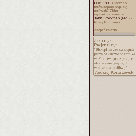
Haviland -
Dlaczego
mrówkojady boją się
mrówek? Zbiór
wybryków zwierząt
John Brockman (red.) -
Nowy Renesans
Znajdź książkę..
Złota myśl
Racjonalisty:
"Biskupi nie zawsze chętnie
patrzą na księży-społecznikó
w. Modlitwa przez pracę ich
obraża, domagają się dni
wolnych na modlitwę."
Andrzej Koraszewski