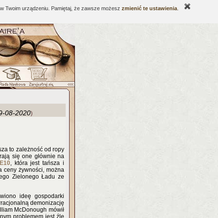
ne w Twoim urządzeniu. Pamiętaj, że zawsze możesz
zmienić te ustawienia
.
9-08-2020
)
za to zależność od ropy
rają się one głównie na
E10
, która jest tańsza i
za ceny żywności, można
wego Zielonego Ładu ze
wiono ideę gospodarki
rracjonalną demonizację
 William McDonough mówił
cnym problemem jest źle