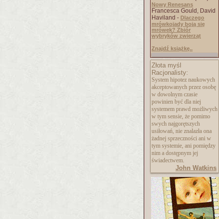
Nowy Renesans
Francesca Gould, David
Haviland -
Dlaczego
mrówkojady boją się
mrówek? Zbiór
wybryków zwierząt
Znajdź książkę..
Złota myśl
Racjonalisty:
System hipotez naukowych
akceptowanych przez osobę
w dowolnym czasie
powinien być dla niej
systemem prawd możliwych
w tym sensie, że pomimo
swych najgorętszych
usiłowań, nie znalazła ona
żadnej sprzeczności ani w
tym systemie, ani pomiędzy
nim a dostępnym jej
świadectwem.
John Watkins