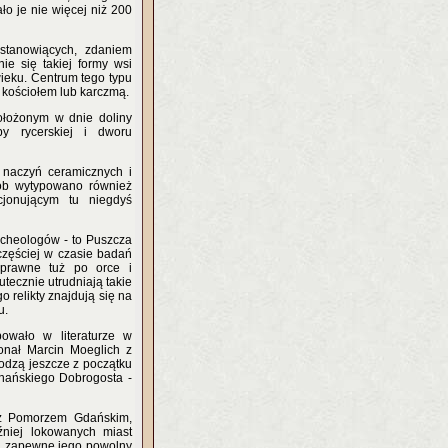
ło je nie więcej niż 200
stanowiących, zdaniem
e się takiej formy wsi
wieku. Centrum tego typu
 kościołem lub karczmą.
ołożonym w dnie doliny
by rycerskiej i dworu
 naczyń ceramicznych i
sób wytypowano również
cjonującym tu niegdyś
rcheologów - to Puszcza
częściej w czasie badań
uprawne tuż po orce i
tecznie utrudniają takie
o relikty znajdują się na
u.
owało w literaturze w
nał Marcin Moeglich z
dzą jeszcze z początku
znańskiego Dobrogosta -
ń z Pomorzem Gdańskim,
źniej lokowanych miast
a zapewne jego powolny