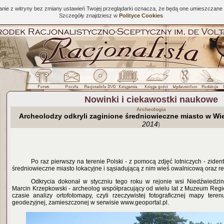
tanie z witryny bez zmiany ustawień Twojej przeglądarki oznacza, że będą one umieszcza
Szczegóły znajdziesz w
Polityce Cookies
Nowinki i ciekawostki naukowe
Archeologia
Archeolodzy odkryli zaginione średniowieczne miasto w Wi
2014
)
Po raz pierwszy na terenie Polski - z pomocą zdjęć lotniczych - zide
średniowieczne miasto lokacyjne i sąsiadującą z nim wieś owalnicową oraz rez
Odkrycia dokonał w styczniu tego roku w rejonie wsi Niedźwiedzin
Marcin Krzepkowski - archeolog współpracujący od wielu lat z Muzeum Re
czasie analizy ortofotomapy, czyli rzeczywistej fotograficznej mapy ter
geodezyjnej, zamieszczonej w serwisie www.geoportal.pl.