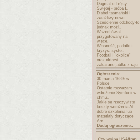
Dogmat o Trójcy
Świętej - próba l..
Diabeł tasmański i
zaraźliwy nowo..
Sześcienne odchody-to
jednak możl..
Wszechświat
przygotowany na
więce..
Własność, podatki i
kryzys: syste..
Football i "okolice"
oraz aktorst..
zakazane jabłko z raju
Ogłoszenia
:
30 marca 1689r w
Polsce
Ostatnio rozważam
wdrożenie Symfonii w
chmu..
Jakie są rzeczywiste
koszty wdrożenia AI
dobre szkolenia lub
materiały dotyczące
Arc..
Dodaj ogłoszenie..
Czy wojna USA/Iran