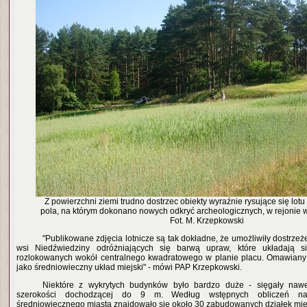
Z powierzchni ziemi trudno dostrzec obiekty wyraźnie rysujące się lotu 
pola, na którym dokonano nowych odkryć archeologicznych, w rejonie w
Fot. M. Krzepkowski
"Publikowane zdjęcia lotnicze są tak dokładne, że umożliwiły dostrzeż
wsi Niedźwiedziny odróżniających się barwą upraw, które układają s
rozlokowanych wokół centralnego kwadratowego w planie placu. Omawiany 
jako średniowieczny układ miejski" - mówi PAP Krzepkowski.
Niektóre z wykrytych budynków było bardzo duże - sięgały nawe
szerokości dochodzącej do 9 m. Według wstępnych obliczeń na
średniowiecznego miasta znajdowało się około 30 zabudowanych działek mie