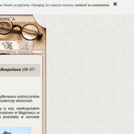
ne w Twoim urządzeniu. Pamiętaj, że zawsze możesz
zmienić te ustawienia
.
elkopolsce
08-07-
(
ntyfikowano jednocześnie
ydencję właścicieli.
y w woj. wielkopolskim
gionalnym w Wągrowcu w
enu powstałej w osnowie