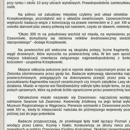
przy rynku i około 10 przy ulicach wylotowych. Prawdopodobnie zamieszkiwa
osób.
Na północ od zabudowy miejskiej czytelny jest układ obiektów 
Krzepkowskiego, pozostałość wsi o układzie owalnicowym. Upowszechnieni
większość badaczy wiąże z kolonizacją na prawie niemieckim w 2. poł. XIII 
osiedla stanowił plac zwany półwsią lub nawsiem, często ze stawem, niekiedy
"Około 300 m na południowy wschód od miasta, na wyniesieniu p
Dzwonówki, domyślamy się istnienia reliktów średniowiecznej siedzi
staropolskiego" - dodaje Krzepkowski.
Na powierzchni pól widoczne są skupiska polepy, liczne fragmenty
węgli drzewnych, które wyrzuciła na powierzchnię orka. W ten sam spo
miejsce lokalizacji cmentarza związanego najprawdopodobniej z funk
kościołem - uzupełnia Krzepkowski.
Miejsce odkrycia położone jest w rejonie słabo rozpoznanym przez a
Zielonka zdominowana przez gęsty las. Badacze wykrywają stanowiska naj
powierzchniowych, polegających na dokonywaniu przejść przez pola 
poszukiwaniu fragmentów naczyń ceramicznych czy innych zabytków. Lasy sku
działania. Miasto w rejonie wsi Niedźwiedziny odkryto tylko dzięki temu, że jeg
polach uprawnych, które są jednak ściśle ograniczone przez powierzchnię las
Odnalezione miasto nazywało się Dzwonowo- najczęściej występ
odmianie Swanow lub Zwanowo. Kwerendę źródłową na jego temat wyko
Muzeum Regionalnego w Wągrowcu. Pierwsze wzmianki o Dzwonowie pocho
wiek XIV w., kiedy to miejscowość należała do późniejszego wojewody po
później zaś do jego potomków.
Badacze przypuszczają, że przebiegał tędy trakt łączący Pozna
wiodący przez Łekno, Kcynię i Nakło. Konkurencja ze strony nieco pó
prywatnych w pobliżu Dzwonowa (Gośliny Kościelnej, Skoków) spowodował