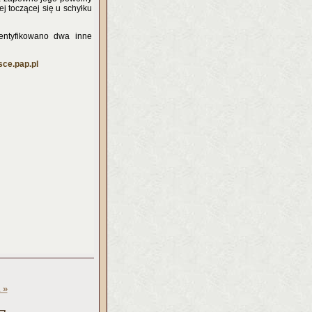
 toczącej się u schyłku
identyfikowano dwa inne
ce.pap.pl
 »