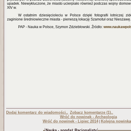
upadek. Niewykluczone, że miasto ucierpiało również podczas wojny domowej
XIV w.
W ostatnim dziesięcioleciu w Polsce dzięki fotografii lotniczej z
zaginione średniowieczne miasta - pierwszą lokację Szamotuł oraz Nieszawę.
PAP - Nauka w Polsce, Szymon Zdziebłowski. Źródło:
www.naukawpols
Dodaj komentarz do wiadomości..
Zobacz komentarze (1)..
Wróć do nowinek - Archeologia
Wróć do nowinek - Lipiec 2014
Kolejna nowinka
|
Nauka - sondaż Racjonalisty