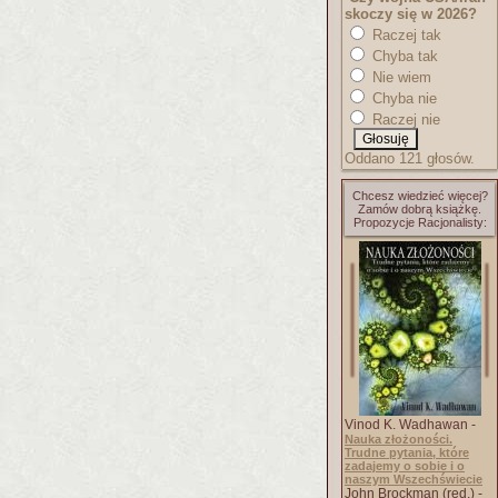
skoczy się w 2026?
Raczej tak
Chyba tak
Nie wiem
Chyba nie
Raczej nie
Oddano 121 głosów.
Chcesz wiedzieć więcej?
Zamów dobrą książkę.
Propozycje Racjonalisty:
Vinod K. Wadhawan -
Nauka złożoności.
Trudne pytania, które
zadajemy o sobie i o
naszym Wszechświecie
John Brockman (red.) -