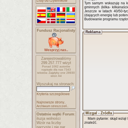
Listy od czytelników
Tym samym wskazuję na ko
gminnych (kilka- kilkanaśc
Jeszcze w latach 40/50-ty
(dających energię lub poten
Budowanie programu rządow
Fundusz Racjonalisty
Reklama
Wesprzyj nas..
Zarejestrowaliśmy
299.257.777
wizyt
Ponad 1062 autorów
napisało
dla nas 7343
tekstów.
Zajęłyby one 28930
stron A4
Wyszukaj na stronach:
Kryteria szczegółowe
Najnowsze strony..
Archiwum streszczeń..
Mizgal - Źródła
Ostatnie wątki Forum
:
iluzja wolności
Mam pytanie: skąd wziął 
Wzór na liczby
znaleźć.
parzyste i nie par..