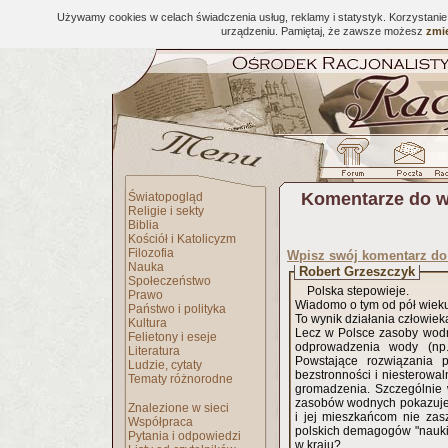
Używamy cookies w celach świadczenia usług, reklamy i statystyk. Korzystani
urządzeniu. Pamiętaj, że zawsze możesz
zmie
Komentarze do w
Światopogląd
Religie i sekty
Biblia
Kościół i Katolicyzm
Filozofia
Wpisz swój komentarz d
Nauka
Robert Grzeszczyk
Społeczeństwo
Polska stepowieje.
Prawo
Wiadomo o tym od pół wiek
Państwo i polityka
To wynik działania człowiek
Kultura
Lecz w Polsce zasoby wodn
Felietony i eseje
odprowadzenia wody (np.
Literatura
Powstające rozwiązania
Ludzie, cytaty
bezstronności i niesterowa
Tematy różnorodne
gromadzenia. Szczególnie w
zasobów wodnych pokazuje m
Znalezione w sieci
i jej mieszkańcom nie zas
Współpraca
polskich demagogów "nauki"
Pytania i odpowiedzi
w kraju?