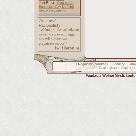
Jan Rura -
Quo vadis,
Ecclesia? Czy Kościół
może się zmienić
Złota myśl
Racjonalisty:
"Wolno jest kłamać ludziom,
nawet w sprawach religii,
oby tylko oszustwo
przyniosło owoce."
św. Hieronim
Regulamin publikacji
Bannery
Mapa
[
] [
] [
Racjonalista
Copyright
©
Fundacja Wolnej Myśli, kont