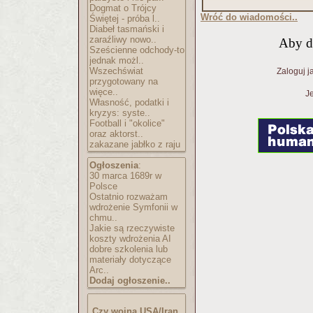
Dogmat o Trójcy
Wróć do wiadomości..
Świętej - próba l..
Diabeł tasmański i
zaraźliwy nowo..
Aby d
Sześcienne odchody-to
jednak możl..
Wszechświat
Zaloguj j
przygotowany na
więce..
Je
Własność, podatki i
kryzys: syste..
Football i "okolice"
oraz aktorst..
zakazane jabłko z raju
Ogłoszenia
:
30 marca 1689r w
Polsce
Ostatnio rozważam
wdrożenie Symfonii w
chmu..
Jakie są rzeczywiste
koszty wdrożenia AI
dobre szkolenia lub
materiały dotyczące
Arc..
Dodaj ogłoszenie..
Czy wojna USA/Iran