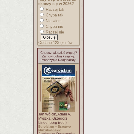
skoczy się w 2026?
Raczej tak
Chyba tak
Nie wiem
Chyba nie
Raczej nie
Oddano 123 głosów.
Chcesz wiedzieć więcej?
Zamów dobrą książkę.
Propozycje Racjonalisty:
Jan Wójcik, Adam A.
Myszka, Grzegorz
Lindenberg (red.) -
Euroislam – Bractwo
Muzułmańskie