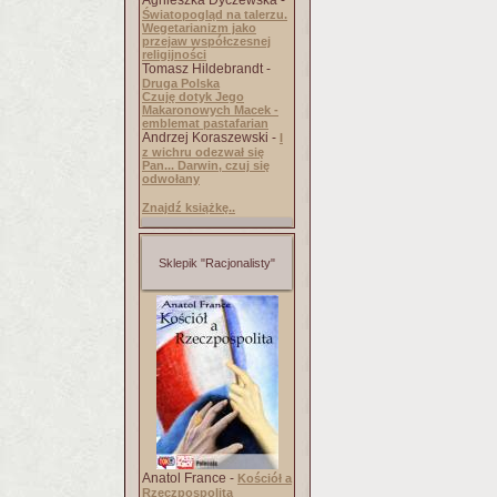
Agnieszka Dyczewska -
Światopogląd na talerzu.
Wegetarianizm jako
przejaw współczesnej
religijności
Tomasz Hildebrandt -
Druga Polska
Czuję dotyk Jego
Makaronowych Macek -
emblemat pastafarian
Andrzej Koraszewski -
I
z wichru odezwał się
Pan... Darwin, czuj się
odwołany
Znajdź książkę..
Sklepik "Racjonalisty"
Anatol France -
Kościół a
Rzeczpospolita