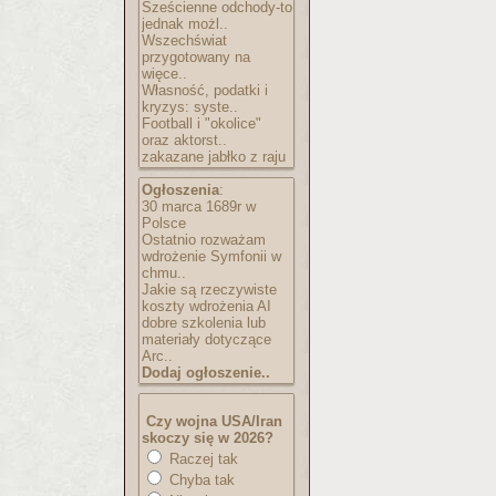
Sześcienne odchody-to
jednak możl..
Wszechświat
przygotowany na
więce..
Własność, podatki i
kryzys: syste..
Football i "okolice"
oraz aktorst..
zakazane jabłko z raju
Ogłoszenia
:
30 marca 1689r w
Polsce
Ostatnio rozważam
wdrożenie Symfonii w
chmu..
Jakie są rzeczywiste
koszty wdrożenia AI
dobre szkolenia lub
materiały dotyczące
Arc..
Dodaj ogłoszenie..
Czy wojna USA/Iran
skoczy się w 2026?
Raczej tak
Chyba tak