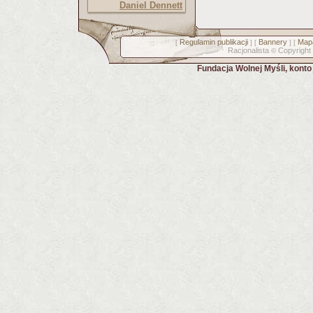
Daniel Dennett
Regulamin publikacji
Bannery
Mapa
[
] [
] [
Racjonalista
Copyright
©
Fundacja Wolnej Myśli, kont