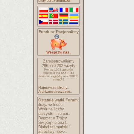
Listy od czytelników
Fundusz Racjonalisty
Wesprzyj nas..
Zarejestrowaliśmy
296.770.202
wizyty
Ponad 1062 autorów
napisało
dla nas 7343
tekstów.
Zajęłyby one 28930
stron A4
Najnowsze strony..
Archiwum streszczeń..
Ostatnie wątki Forum
:
iluzja wolności
Wzór na liczby
parzyste i nie par..
Dogmat o Trójcy
Świętej - próba l..
Diabeł tasmański i
zaraźliwy nowo..