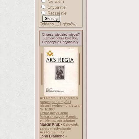
Nie wiem
Chyba nie
Raczej nie
Oddano 121 głosów.
Chcesz wiedzieć więcej?
Zamów dobrą książkę.
Propozycje Racjonalisty:
Ars Regia. Czasopismo
poświęcone myśli i
historii wolnomularstwa.
Nr 1/1993
Czuję dotyk Jego
Makaronowych Macek -
emblemat pastafarian
Marcin Kruk -
Człowiek
zajęty niesłychanie
Ars Regia nr 17
John Diamond -