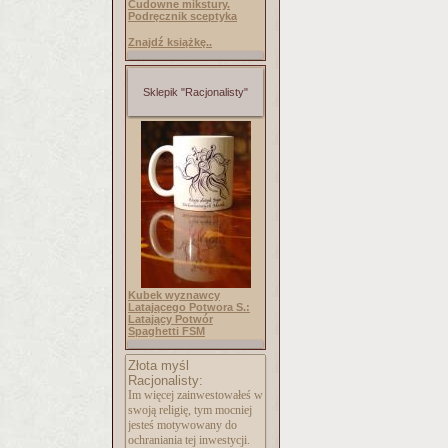
Cudowne mikstury.
Podręcznik sceptyka
Znajdź książkę..
Sklepik "Racjonalisty"
Kubek wyznawcy
Latającego Potwora S.:
Latający Potwór
Spaghetti FSM
Złota myśl
Racjonalisty:
Im więcej zainwestowałeś w
swoją religię, tym mocniej
jesteś motywowany do
ochraniania tej inwestycji.