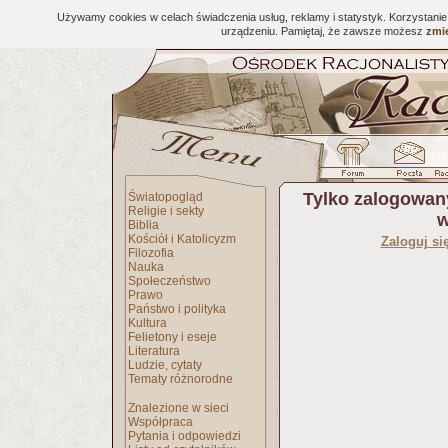
Używamy cookies w celach świadczenia usług, reklamy i statystyk. Korzystani
urządzeniu. Pamiętaj, że zawsze możesz
zmie
Tylko zalogowan
Światopogląd
Religie i sekty
w
Biblia
Kościół i Katolicyzm
Zaloguj si
Filozofia
Nauka
Społeczeństwo
Prawo
Państwo i polityka
Kultura
Felietony i eseje
Literatura
Ludzie, cytaty
Tematy różnorodne
Znalezione w sieci
Współpraca
Pytania i odpowiedzi