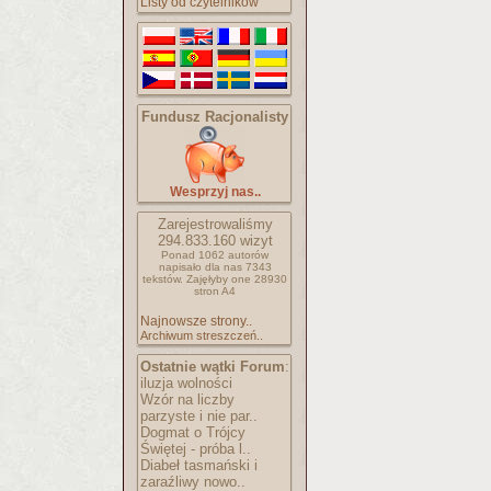
Listy od czytelników
Fundusz Racjonalisty
Wesprzyj nas..
Zarejestrowaliśmy
294.833.160
wizyt
Ponad 1062 autorów
napisało
dla nas 7343
tekstów.
Zajęłyby one 28930
stron A4
Najnowsze strony..
Archiwum streszczeń..
Ostatnie wątki Forum
:
iluzja wolności
Wzór na liczby
parzyste i nie par..
Dogmat o Trójcy
Świętej - próba l..
Diabeł tasmański i
zaraźliwy nowo..