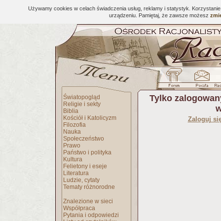
Używamy cookies w celach świadczenia usług, reklamy i statystyk. Korzystani
urządzeniu. Pamiętaj, że zawsze możesz
zmie
Tylko zalogowan
Światopogląd
Religie i sekty
w
Biblia
Kościół i Katolicyzm
Zaloguj si
Filozofia
Nauka
Społeczeństwo
Prawo
Państwo i polityka
Kultura
Felietony i eseje
Literatura
Ludzie, cytaty
Tematy różnorodne
Znalezione w sieci
Współpraca
Pytania i odpowiedzi