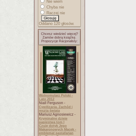
Nie wiem
Chyba nie
Raczej nie
Oddano 120 głosów.
Chcesz wiedzieć więcej?
Zamów dobrą książkę.
Propozycje Racjonalisty:
Wolnomularz Polski -
Lato 2012
Niall Ferguson -
Cywilizacja. Zachód i
reszta świata
Mariusz Agnosiewicz -
Kryminalne dzieje
papiestwa tom I
Czuję dotyk Jego
Makaronowych Macek -
emblemat pastafarian