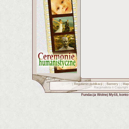
Regulamin publikacji
Bannery
Mapa
[
] [
] [
Racjonalista
Copyright
©
Fundacja Wolnej Myśli, kont