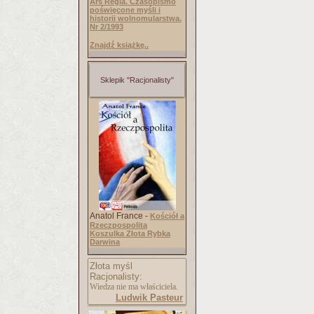
Ars Regia. Czasopismo
poświęcone myśli i
historii wolnomularstwa.
Nr 2/1993
Znajdź książkę..
Sklepik "Racjonalisty"
Anatol France -
Kościół a
Rzeczpospolita
Koszulka Złota Rybka
Darwina
Złota myśl
Racjonalisty:
Wiedza nie ma właściciela.
Ludwik Pasteur