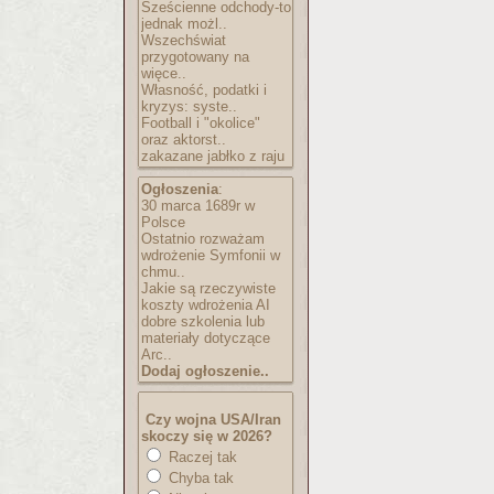
Sześcienne odchody-to
jednak możl..
Wszechświat
przygotowany na
więce..
Własność, podatki i
kryzys: syste..
Football i "okolice"
oraz aktorst..
zakazane jabłko z raju
Ogłoszenia
:
30 marca 1689r w
Polsce
Ostatnio rozważam
wdrożenie Symfonii w
chmu..
Jakie są rzeczywiste
koszty wdrożenia AI
dobre szkolenia lub
materiały dotyczące
Arc..
Dodaj ogłoszenie..
Czy wojna USA/Iran
skoczy się w 2026?
Raczej tak
Chyba tak