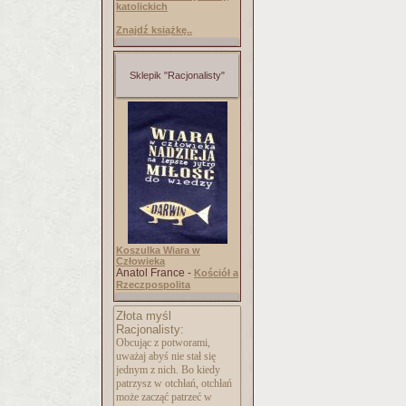
katolickich
Znajdź książkę..
Sklepik "Racjonalisty"
Koszulka Wiara w
Człowieka
Anatol France -
Kościół a
Rzeczpospolita
Złota myśl
Racjonalisty:
Obcując z potworami,
uważaj abyś nie stał się
jednym z nich. Bo kiedy
patrzysz w otchłań, otchłań
może zacząć patrzeć w