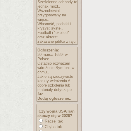
Sześcienne odchody-to
jednak możl..
Wszechświat
przygotowany na
więce..
Własność, podatki i
kryzys: syste..
Football i "okolice"
oraz aktorst..
zakazane jabłko z raju
Ogłoszenia
:
30 marca 1689r w
Polsce
Ostatnio rozważam
wdrożenie Symfonii w
chmu..
Jakie są rzeczywiste
koszty wdrożenia AI
dobre szkolenia lub
materiały dotyczące
Arc..
Dodaj ogłoszenie..
Czy wojna USA/Iran
skoczy się w 2026?
Raczej tak
Chyba tak