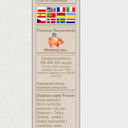
Listy od czytelników
Fundusz Racjonalisty
Wesprzyj nas..
Zarejestrowaliśmy
295.806.924
wizyty
Ponad 1062 autorów
napisało
dla nas 7343
tekstów.
Zajęłyby one 28930
stron A4
Najnowsze strony..
Archiwum streszczeń..
Ostatnie wątki Forum
:
iluzja wolności
Wzór na liczby
parzyste i nie par..
Dogmat o Trójcy
Świętej - próba l..
Diabeł tasmański i
zaraźliwy nowo..