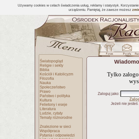
Używamy cookies w celach świadczenia usług, reklamy i statystyk. Korzystani
urządzeniu. Pamiętaj, że zawsze możesz
zmie
Wiadomoś
Światopogląd
Religie i sekty
Biblia
Tylko zalog
Kościół i Katolicyzm
Filozofia
wys
Nauka
Społeczeństwo
Prawo
Zaloguj jako
:
Państwo i polityka
Zalo
Kultura
Jeżeli nie jesteś
Felietony i eseje
Literatura
Ludzie, cytaty
Tematy różnorodne
Znalezione w sieci
Współpraca
Pytania i odpowiedzi