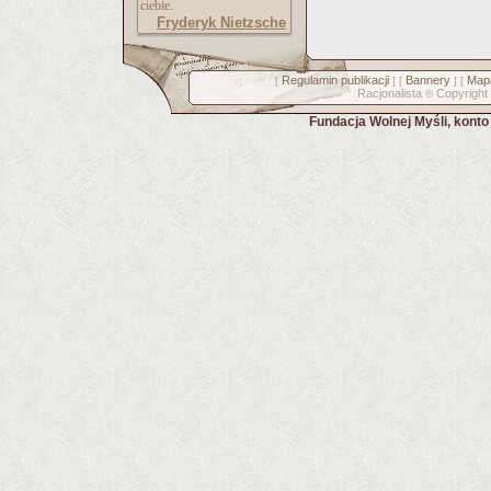
ciebie.
Fryderyk Nietzsche
Regulamin publikacji
Bannery
Mapa
[
] [
] [
Racjonalista
Copyright
©
Fundacja Wolnej Myśli, kont