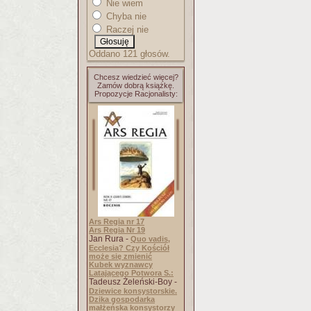
Nie wiem
Chyba nie
Raczej nie
Oddano 121 głosów.
Chcesz wiedzieć więcej?
Zamów dobrą książkę.
Propozycje Racjonalisty:
Ars Regia nr 17
Ars Regia Nr 19
Jan Rura -
Quo vadis,
Ecclesia? Czy Kościół
może się zmienić
Kubek wyznawcy
Latającego Potwora S.:
Tadeusz Żeleński-Boy -
Dziewice konsystorskie.
Dzika gospodarka
małżeńska konsystorzy