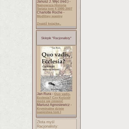
Janusz J. Węc (red.) -
Najnowsza Historia
Świata tom 4 1995-2007
Charlotte Roche -
Modlitwy waginy
Znajdź książkę..
Sklepik "Racjonalisty"
Jan Rura -
Quo vadis,
Ecclesia? Czy Kościół
może się zmienić
Mariusz Agnosiewicz -
Kryminalne dzieje
papiestwa tom I
Złota myśl
Racjonalisty: