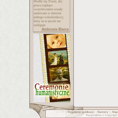
Modlić się: Prosić, aby
prawa rządzące
wszechświatem zostały
anulowane w interesie
jednego wnioskodawcy,
który na to jawnie nie
zasługuje.
Ambrosie Bierce
Regulamin publikacji
Bannery
Mapa
[
] [
] [
Racjonalista
Copyright
©