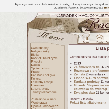
Używamy cookies w celach świadczenia usług, reklamy i statystyk. Korzystani
urządzeniu. Pamiętaj, że zawsze możesz
zmie
Lista 
Światopogląd
Religie i sekty
Biblia
Chronologiczna lista publikac
Kościół i Katolicyzm
Filozofia
2013
Nauka
Ze śmiercią w tle
26 ko
Społeczeństwo
Rozmowa z profesore
Prawo
Zemsta
2 komentarzy
Państwo i polityka
List do W.G. w sprawi
Kultura
Kartka z podróży
11 ko
Felietony i eseje
Ghandi: Stopień rozwoj
Literatura
Ludzie, cytaty
człowieka do zwierząt
1
Tematy różnorodne
Dwa plus dwa
22 komen
Razem: 7 tekstów
Znalezione w sieci
Pokaż listę alfabetyczną
Współpraca
Pytania i odpowiedzi