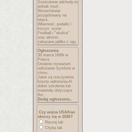
Sześcienne odchody-to
jednak możl..
Wszechświat
przygotowany na
więce..
Własność, podatki i
kryzys: syste..
Football i "okolice"
oraz aktorst..
zakazane jabłko z raju
Ogłoszenia
:
30 marca 1689r w
Polsce
Ostatnio rozważam
wdrożenie Symfonii w
chmu..
Jakie są rzeczywiste
koszty wdrożenia AI
dobre szkolenia lub
materiały dotyczące
Arc..
Dodaj ogłoszenie..
Czy wojna USA/Iran
skoczy się w 2026?
Raczej tak
Chyba tak