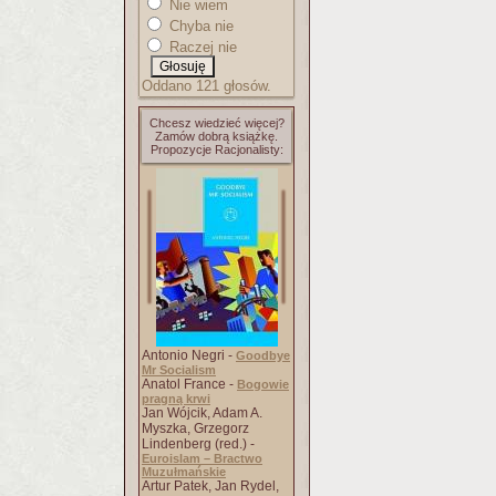
Nie wiem
Chyba nie
Raczej nie
Oddano 121 głosów.
Chcesz wiedzieć więcej?
Zamów dobrą książkę.
Propozycje Racjonalisty:
Antonio Negri -
Goodbye
Mr Socialism
Anatol France -
Bogowie
pragną krwi
Jan Wójcik, Adam A.
Myszka, Grzegorz
Lindenberg (red.) -
Euroislam – Bractwo
Muzułmańskie
Artur Patek, Jan Rydel,