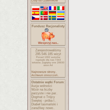
Listy od czytelników
Fundusz Racjonalisty
Wesprzyj nas..
Zarejestrowaliśmy
295.546.185
wizyt
Ponad 1062 autorów
napisało
dla nas 7343
tekstów.
Zajęłyby one 28930
stron A4
Najnowsze strony..
Archiwum streszczeń..
Ostatnie wątki Forum
:
iluzja wolności
Wzór na liczby
parzyste i nie par..
Dogmat o Trójcy
Świętej - próba l..
Diabeł tasmański i
zaraźliwy nowo..