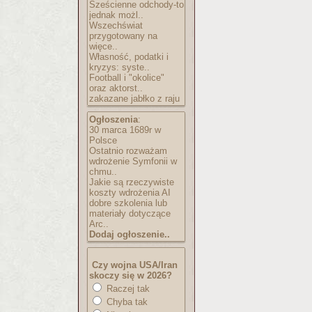
Sześcienne odchody-to
jednak możl..
Wszechświat
przygotowany na
więce..
Własność, podatki i
kryzys: syste..
Football i "okolice"
oraz aktorst..
zakazane jabłko z raju
Ogłoszenia
:
30 marca 1689r w
Polsce
Ostatnio rozważam
wdrożenie Symfonii w
chmu..
Jakie są rzeczywiste
koszty wdrożenia AI
dobre szkolenia lub
materiały dotyczące
Arc..
Dodaj ogłoszenie..
Czy wojna USA/Iran
skoczy się w 2026?
Raczej tak
Chyba tak