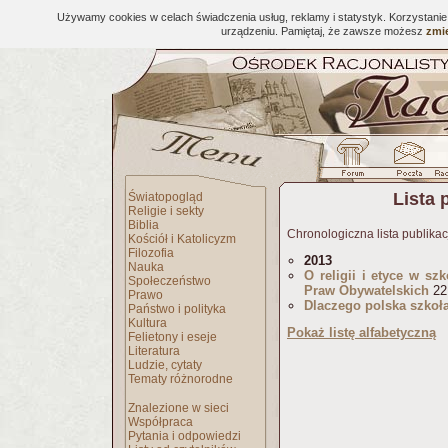
Używamy cookies w celach świadczenia usług, reklamy i statystyk. Korzystani
urządzeniu. Pamiętaj, że zawsze możesz
zmie
Lista 
Światopogląd
Religie i sekty
Biblia
Chronologiczna lista publikac
Kościół i Katolicyzm
Filozofia
2013
Nauka
O religii i etyce w sz
Społeczeństwo
Praw Obywatelskich
22
Prawo
Dlaczego polska szkoła 
Państwo i polityka
Kultura
Pokaż listę alfabetyczną
Felietony i eseje
Literatura
Ludzie, cytaty
Tematy różnorodne
Znalezione w sieci
Współpraca
Pytania i odpowiedzi