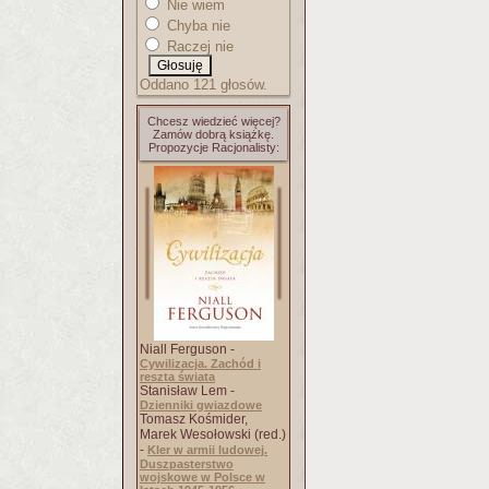
Nie wiem
Chyba nie
Raczej nie
Oddano 121 głosów.
Chcesz wiedzieć więcej?
Zamów dobrą książkę.
Propozycje Racjonalisty:
Niall Ferguson -
Cywilizacja. Zachód i
reszta świata
Stanisław Lem -
Dzienniki gwiazdowe
Tomasz Kośmider,
Marek Wesołowski (red.)
-
Kler w armii ludowej.
Duszpasterstwo
wojskowe w Polsce w