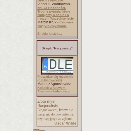
latach 1945-1956
Vinod K. Wadhawan -
Nauka złożoności.
Trudne pytania, które
zadajemy o sobie i o
naszym Wszechświecie
Marcin Kruk -
Człowiek
zajęty niesłychanie
Znajdź książkę..
Sklepik "Racjonalisty"
Prowadzę się rozumnie
(dla kierowców)
Mariusz Agnosiewicz -
Kościół a faszyzm.
Anatomia kolaboracji
Złota myśl
Racjonalisty:
Błogosławieni, którzy nie
mając nic do powiedzenia,
trzymają język za zębami.
Oscar Wilde