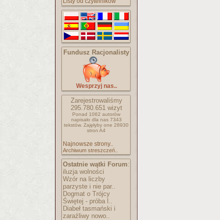
Listy od czytelników
Fundusz Racjonalisty
Wesprzyj nas..
Zarejestrowaliśmy
295.780.651
wizyt
Ponad 1062 autorów
napisało
dla nas 7343
tekstów.
Zajęłyby one 28930
stron A4
Najnowsze strony..
Archiwum streszczeń..
Ostatnie wątki Forum
:
iluzja wolności
Wzór na liczby
parzyste i nie par..
Dogmat o Trójcy
Świętej - próba l..
Diabeł tasmański i
zaraźliwy nowo..