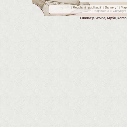
Regulamin publikacji
Bannery
Mapa
[
] [
] [
Racjonalista
Copyright
©
Fundacja Wolnej Myśli, kont