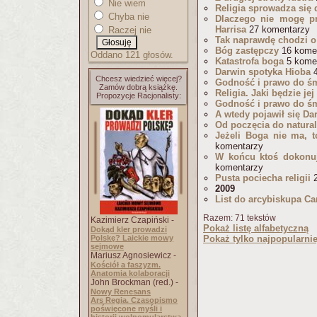
Nie wiem
Religia sprowadza się 
Chyba nie
Dlaczego nie mogę p
Harrisa
27 komentarzy
Raczej nie
Tak naprawdę chodzi o
Bóg zastępczy
16 kome
Oddano 121 głosów.
Katastrofa boga
5 kome
Darwin spotyka Hioba
4
Chcesz wiedzieć więcej?
Godność i prawo do śmi
Zamów dobrą książkę.
Religia. Jaki będzie jej
Propozycje Racjonalisty:
Godność i prawo do śmi
A wtedy pojawił się Da
Od poczęcia do natural
Jeżeli Boga nie ma, 
komentarzy
W końcu ktoś dokonuj
komentarzy
Pusta pociecha religii
2
2009
List do arcybiskupa Ca
Razem: 71 tekstów
Kazimierz Czapiński -
Pokaż listę alfabetyczną
Dokąd kler prowadzi
Polskę? Laickie mowy
Pokaż tylko najpopularnie
sejmowe
Mariusz Agnosiewicz -
Kościół a faszyzm.
Anatomia kolaboracji
John Brockman (red.) -
Nowy Renesans
Ars Regia. Czasopismo
poświęcone myśli i