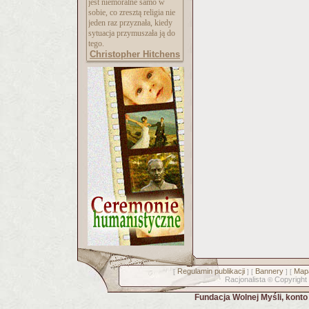
jest niemoralne samo w
sobie, co zresztą religia nie
jeden raz przyznała, kiedy
sytuacja przymuszała ją do
tego.
Christopher Hitchens
Regulamin publikacji
Bannery
Mapa
[
] [
] [
Racjonalista
Copyright
©
Fundacja Wolnej Myśli, kont