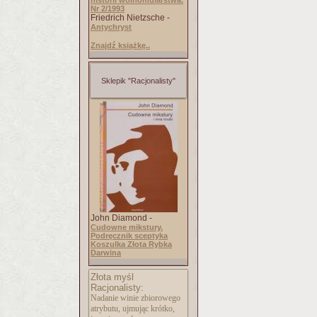
historii wolnomularstwa.
Nr 2/1993
Friedrich Nietzsche -
Antychryst
Znajdź książkę..
Sklepik "Racjonalisty"
John Diamond -
Cudowne mikstury.
Podręcznik sceptyka
Koszulka Złota Rybka
Darwina
Złota myśl
Racjonalisty:
Nadanie winie zbiorowego
atrybutu, ujmując krótko,