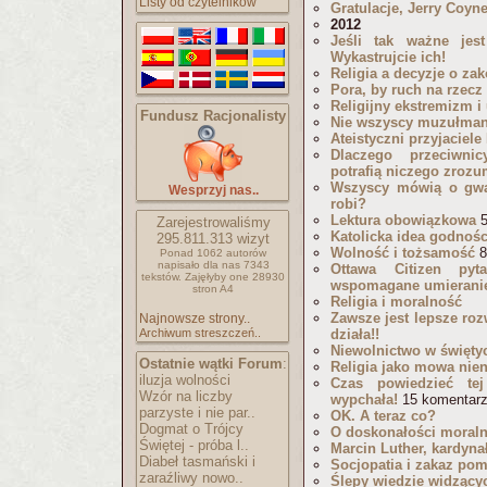
Listy od czytelników
Gratulacje, Jerry Coyne
2012
Jeśli tak ważne jes
Wykastrujcie ich!
Religia a decyzje o za
Pora, by ruch na rzecz
Religijny ekstremizm 
Fundusz Racjonalisty
Nie wszyscy muzułmani
Ateistyczni przyjaciele
Dlaczego przeciwni
potrafią niczego zroz
Wszyscy mówią o gwał
Wesprzyj nas..
robi?
Lektura obowiązkowa
5
Zarejestrowaliśmy
Katolicka idea godnośc
295.811.313
wizyt
Wolność i tożsamość
8
Ponad 1062 autorów
napisało
dla nas 7343
Ottawa Citizen pyt
tekstów.
Zajęłyby one 28930
wspomagane umierani
stron A4
Religia i moralność
Zawsze jest lepsze roz
Najnowsze strony..
Archiwum streszczeń..
działa!!
Niewolnictwo w świętyc
Ostatnie wątki Forum
:
Religia jako mowa nie
iluzja wolności
Czas powiedzieć tej 
Wzór na liczby
wypchała!
15 komentar
parzyste i nie par..
OK. A teraz co?
Dogmat o Trójcy
O doskonałości moral
Świętej - próba l..
Marcin Luther, kardynał 
Diabeł tasmański i
Socjopatia i zakaz po
zaraźliwy nowo..
Ślepy wiedzie widzący