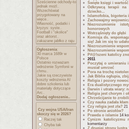
Sześcienne odchody-to
Święte księgi i wartość
jednak możl..
Odkrywcą terapii na
Wszechświat
dziecko...
przygotowany na
Islamofobia, bigoteria 
więce..
Zachowajmy wojownic
Własność, podatki i
Niezrozumienie ist
kryzys: syste..
honorowych
Football i "okolice"
Wstrząśnięty do głębi
oraz aktorst..
Komisja ds. wspomaga
zakazane jabłko z raju
się! Jak im się to udał
Niezrozumienie wspoma
Ogłoszenia
:
Niezrozumienie wspom
30 marca 1689r w
P#@!szeni katolicy zn
Polsce
2011
Ostatnio rozważam
Poczytaj o umieraniu 
wdrożenie Symfonii w
musiał umrzeć
chmu..
Pora na trochę nietoler
Jakie są rzeczywiste
Jak Biblia ogłupia, zbi
koszty wdrożenia AI
Religia i pozory nowo
dobre szkolenia lub
Era dualistycznego my
materiały dotyczące
Darwin i utrata wiary: n
Arc..
Religia jest chorym i 
Dodaj ogłoszenie..
Chrześcijanie to zrobili
Czy nauka zadała kłam
Czy religia jest zła?
21 
Czy wojna USA/Iran
Po stronie aniołów?
skoczy się w 2026?
Prawda o islamie
14 ko
Raczej tak
Cynizm katolicyzmu r
komentarzy
Chyba tak
Z drugiej strony lustra