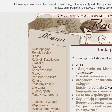
Używamy cookies w celach świadczenia usług, reklamy i statystyk. Korzystani
urządzeniu. Pamiętaj, że zawsze możesz
zmie
Lista 
Światopogląd
Religie i sekty
Biblia
Chronologiczna lista publikac
Kościół i Katolicyzm
Filozofia
2013
Nauka
Spojrzenie na Maho
Społeczeństwo
komentarzy
Prawo
O krytykowaniu islamu i
Państwo i polityka
Arogancka, absurdaln
Kultura
świętych
Felietony i eseje
Epistemologia zła
2 ko
Literatura
Ludzie, cytaty
Niepopularne stanowis
Tematy różnorodne
Co to ma wspólnego z
Czy istnieją eksperci re
Znalezione w sieci
Bogowie pożerają nasz
Współpraca
Co jest prawdziwym
Pytania i odpowiedzi
kolektywizm?