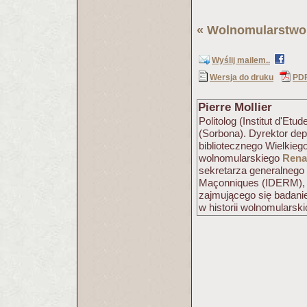
«
Wolnomularstwo 
Wyślij mailem..
Wersja do druku
PD
Pierre Mollier
Politolog (Institut d'Etu
(Sorbona). Dyrektor de
bibliotecznego Wielkie
wolnomularskiego
Rena
sekretarza generalnego 
Maçonniques (IDERM), 
zajmującego się badani
w historii wolnomularsk