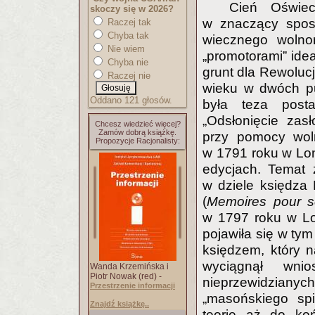
Cień Oświec
skoczy się w 2026?
w znaczący spos
Raczej tak
Chyba tak
wiecznego wolnom
Nie wiem
„promotorami” ide
Chyba nie
grunt dla Rewolucji
Raczej nie
wieku w dwóch pu
Oddano 121 głosów.
była teza post
„Odsłonięcie zasł
Chcesz wiedzieć więcej?
Zamów dobrą książkę.
przy pomocy woln
Propozycje Racjonalisty:
w 1791 roku w Lo
edycjach. Temat 
w dziele księdza B
(
Memoires pour se
w 1797 roku w Lon
pojawiła się w ty
księdzem, który n
wyciągnął wni
Wanda Krzemińska i
Piotr Nowak (red) -
nieprzewidzian
Przestrzenie informacji
„masońskiego spi
Znajdź książkę..
teorię aż do ko