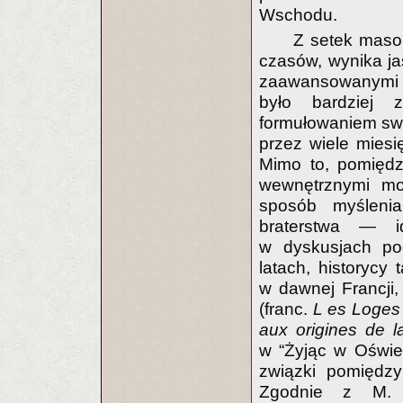
Wschodu.
Z setek masoń
czasów, wynika ja
zaawansowanymi pr
było bardziej z
formułowaniem sw
przez wiele mies
Mimo to, pomiędz
wewnętrznymi mo
sposób myślenia
braterstwa — id
w dyskusjach po
latach, historycy
w dawnej Francji
(franc.
L
es Loges
aux origines de l
w “Żyjąc w Oświe
związki pomiędzy
Zgodnie z M. 