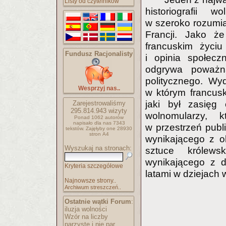
Listy od czytelników
historiografii w
w szeroko rozumia
Francji. Jako 
francuskim życiu
Fundusz Racjonalisty
i opinia społecz
odgrywa poważną
politycznego. Wy
Wesprzyj nas..
w którym francusk
jaki był zasięg
Zarejestrowaliśmy
295.814.943
wizyty
wolnomularzy, 
Ponad 1062 autorów
napisało
dla nas 7343
w przestrzeń publ
tekstów.
Zajęłyby one 28930
stron A4
wynikającego z ok
Wyszukaj na stronach:
sztuce królews
wynikającego z d
Kryteria szczegółowe
latami w dziejach
Najnowsze strony..
Archiwum streszczeń..
Ostatnie wątki Forum
:
iluzja wolności
Wzór na liczby
parzyste i nie par..