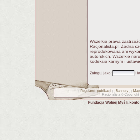
Wszelkie prawa zastrzeżo
Racjonalista.pl. Żadna c
reprodukowana ani wykorz
autorskich. Wszelkie nar
kodeksie karnym i ustawi
Zaloguj jako
:
Ha
Regulamin publikacji
Bannery
Mapa
[
] [
] [
Racjonalista
Copyright
©
Fundacja Wolnej Myśli, kont