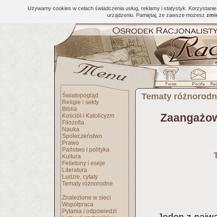
Używamy cookies w celach świadczenia usług, reklamy i statystyk. Korzystani
urządzeniu. Pamiętaj, że zawsze możesz
zmie
Tematy różnorod
Światopogląd
Religie i sekty
Biblia
Zaangażow
Kościół i Katolicyzm
Filozofia
Nauka
Społeczeństwo
Prawo
Państwo i polityka
Kultura
Felietony i eseje
Literatura
Ludzie, cytaty
Tematy różnorodne
Znalezione w sieci
Współpraca
Pytania i odpowiedzi
Jeden z najwa