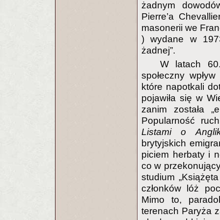
żadnym dowodów 
Pierre’a Chevallie
masonerii we Franc
) wydane w 1973,
żadnej”.
W latach 60.
społeczny wpływ 
które napotkali d
pojawiła się w Wie
zanim została „e
Popularność ruc
Listami o Angli
brytyjskich emigra
piciem herbaty i
co w przekonujący
studium „Książęta 
członków lóż poch
Mimo to, parado
terenach Paryża z