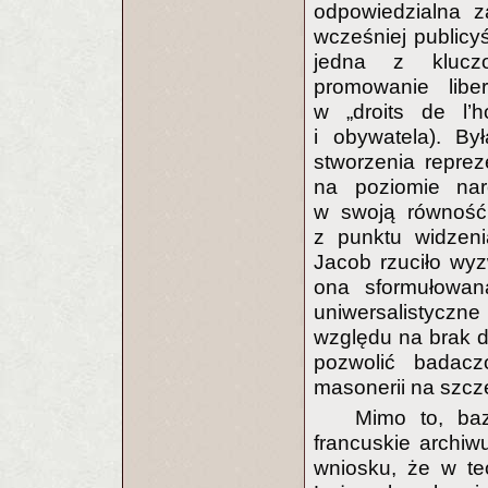
odpowiedzialna z
wcześniej publicyś
jedna z kluczo
promowanie liber
w „droits de l’
i obywatela). By
stworzenia reprez
na poziomie nar
w swoją równość i
z punktu widzeni
Jacob rzuciło wyz
ona sformułowan
uniwersalistyczn
względu na brak d
pozwolić badacz
masonerii na szcz
Mimo to, ba
francuskie archiw
wniosku, że w te