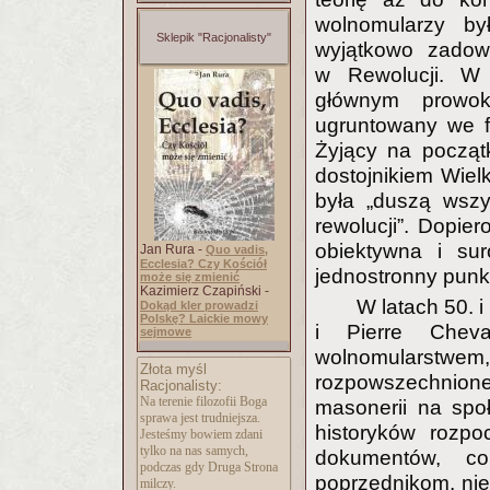
wolnomularzy by
Sklepik "Racjonalisty"
wyjątkowo zadowo
w Rewolucji. W 
głównym prowok
ugruntowany we fra
Żyjący na począt
dostojnikiem Wiel
była „duszą wszy
rewolucji”. Dopie
obiektywna i sur
Jan Rura -
Quo vadis,
Ecclesia? Czy Kościół
jednostronny punk
może się zmienić
Kazimierz Czapiński -
W latach 50. i
Dokąd kler prowadzi
Polskę? Laickie mowy
i Pierre Cheva
sejmowe
wolnomularstwem
Złota myśl
rozpowszechnion
Racjonalisty:
Na terenie filozofii Boga
masonerii na spo
sprawa jest trudniejsza.
historyków rozpo
Jesteśmy bowiem zdani
tylko na nas samych,
dokumentów, co
podczas gdy Druga Strona
poprzednikom, nie 
milczy.