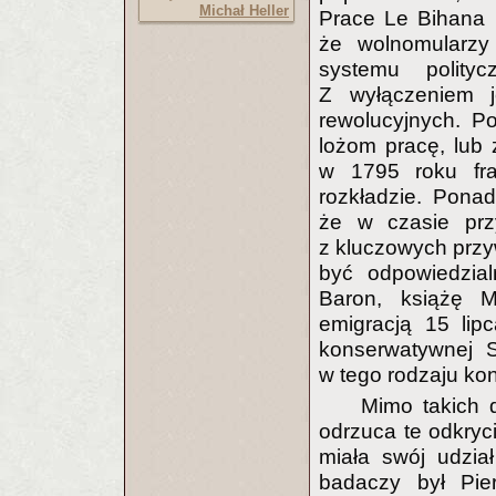
Michał Heller
Prace Le Bihana 
że wolnomularzy
systemu polity
Z wyłączeniem j
rewolucyjnych. Po
lożom pracę, lub 
w 1795 roku fra
rozkładzie. Ponadt
że w czasie prz
z kluczowych przy
być odpowiedzial
Baron, książę M
emigracją 15 lipc
konserwatywnej S
w tego rodzaju ko
Mimo takich 
odrzuca te odkryci
miała swój udzia
badaczy był Pier