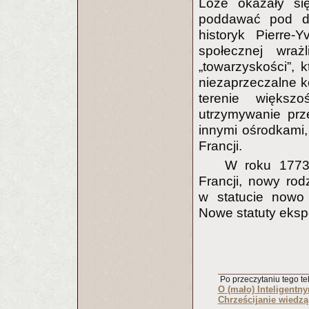
Loże okazały si
poddawać pod dy
historyk Pierre-
społecznej wra
„towarzyskości”, k
niezaprzeczalne ko
terenie większo
utrzymywanie prz
innymi ośrodkami,
Francji.
W roku 1773,
Francji, nowy rod
w statucie nowo
Nowe statuty eks
Po przeczytaniu tego tek
O (mało) Inteligentn
Chrześcijanie wiedzą 