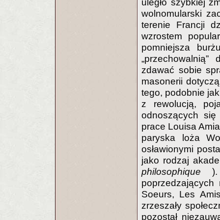
uległo szybkiej z
wolnomularski za
terenie Francji 
wzrostem popular
pomniejsza burż
„przechowalnią” d
zdawać sobie spr
masonerii dotyczą
tego, podobnie jak
z rewolucją, poj
odnoszących się
prace Louisa Amiab
paryska loża W
osławionymi posta
jako rodzaj akadem
philosophique
). 
poprzedzających r
Soeurs, Les Amis
zrzeszały społeczn
pozostał niezauw