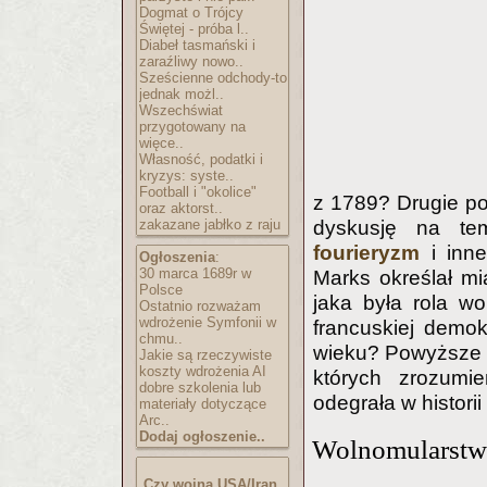
Dogmat o Trójcy
Świętej - próba l..
Diabeł tasmański i
zaraźliwy nowo..
Sześcienne odchody-to
jednak możl..
Wszechświat
przygotowany na
więce..
Własność, podatki i
kryzys: syste..
Football i "okolice"
z 1789? Drugie po
oraz aktorst..
zakazane jabłko z raju
dyskusję na tem
fourieryzm
i inne
Ogłoszenia
:
30 marca 1689r w
Marks określał mia
Polsce
jaka była rola w
Ostatnio rozważam
wdrożenie Symfonii w
francuskiej demo
chmu..
wieku? Powyższe w
Jakie są rzeczywiste
koszty wdrożenia AI
których zrozumi
dobre szkolenia lub
odegrała w historii 
materiały dotyczące
Arc..
Dodaj ogłoszenie..
Wolnomularstwo
Czy wojna USA/Iran