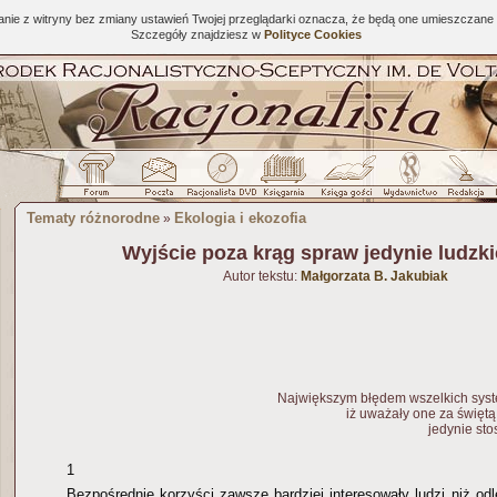
tanie z witryny bez zmiany ustawień Twojej przeglądarki oznacza, że będą one umieszcza
Szczegóły znajdziesz w
Polityce Cookies
Tematy różnorodne
Ekologia i ekozofia
»
Wyjście poza krąg spraw jedynie ludzki
Autor tekstu:
Małgorzata B. Jakubiak
Największym błędem wszelkich syst
iż uważały one za święt
jedynie st
1
Bezpośrednie korzyści zawsze bardziej interesowały ludzi niż odl