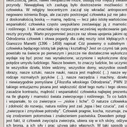
twórczością, jakoś, nawet nieopatrznie może, budują mur między świat
przyrody. Niewątpliwą ich zasługą było dostrzeżenie możliwości 
człowieka. W religijny teocentryzm zaczął się wkradać antropocen
negowano istnienia Boga, ale zaczęto postrzegać człowieka już nie jak
z doskonałością boską — marną, nędzną — lecz jako istotę wartościową
wspaniałość człowieka często uwypuklano zestawiając ją z marnośc
i roślinnego. I tak umacniało się rozpoczęte wcześniej wyobcowanie ga
reszty przyrody. Warto przypomnieć jeszcze raz słowa upojenia jakimi o
Odrodzenia człowiek i słowa pogardy dla całej reszty istot kłębiących 
Gianozzo Manetti (1396 - 1459) napisał: Cóż powiemy o subtelnym 
człowieka będącego istotą tak piękną i kształtną? Jest on czymś tak p
powstało na świecie po pierwszym i jeszcze nie dostatecznie wykończ
wydaje się być przez nas wynalezione, uczynione i wykończone dzięk
potędze umysłu ludzkiego. Nasze bowiem, to znaczy ludzkie, bo uczynio
te wszystkie dzieła, które widzimy, wszystkie domy, wszystkie osiedla
obrazy, nasze sztuki, nasze nauki, nasza jest mądrość (...) nasze wyn
rodzaje rozmaitych języków (...), nasze narzędzia i machiny, dzie
i niewiarygodnie pomyślane („Filozofia włoskiego Odrodzenia", PWN 
takiego entuzjazmu pisana jest większość dzieł tego nurtu i tego okres
zasadzie kontrastu, mądrość i wspaniałość człowieka najlepiej prezentu
na tle głupoty i marności świata zwierzęcego i roślinnego. To co ludz
i wspaniałe, to co zwierzęce — „niskie i liche". O naturze człowie
i zdolność do rozwoju, natura rośliny jest zaś „tępa i bez czucia", zaś
„zwierzęce i zmysłowe potrzeby". Człowiek pragnie, kocha, rozumuje, z
się zrodzeniem potomstwa i znalezieniem pastwiska. Dowodem potęgi 
jest fakt, iż człowiek zwycięża zwierzęta, ubiera się w ich skóry, odży
ich bronią, a ich siły i prac używa jako własnych. W taki sposób u