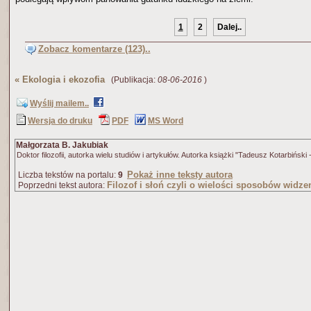
1
2
Dalej..
Zobacz komentarze (123)..
«
Ekologia i ekozofia
(Publikacja:
08-06-2016
)
Wyślij mailem..
Wersja do druku
PDF
MS Word
Małgorzata B. Jakubiak
Doktor filozofii, autorka wielu studiów i artykułów. Autorka książki "Tadeusz Kotarbiński - 
Pokaż inne teksty autora
Liczba tekstów na portalu:
9
Filozof i słoń czyli o wielości sposobów widze
Poprzedni tekst autora: