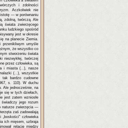
em człowieka a światem
twórczych i zdolności
tryzm. Aczkolwiek nie
o istotę — w porównaniu
, zdolną, twórczą. Ale
ią świata zwierzęcego
tunku ludzkiego spośród
pisywany jest w okresie
się na planecie Ziemia.
i przenikliwym umyśle
otężnym, że wszystko co
onym stworzeniu świata
i niezwykłej, twórczej
ne przez człowieka, są
 i miasta (...), nasze
alazki (...), wszystkie
ło tak bardzo cudowne
1967, s. 110). W duchu
u. Ale jednocześnie, na
je się w tych dziełach,
kie jest zatem wzniosłe
ka świadczy jego rozum
 o naturze zwierzęcia —
wierzęta zaś zadowalają
i „boskości" człowieka
wia ich mięsem, uzbraja
jmował relację między