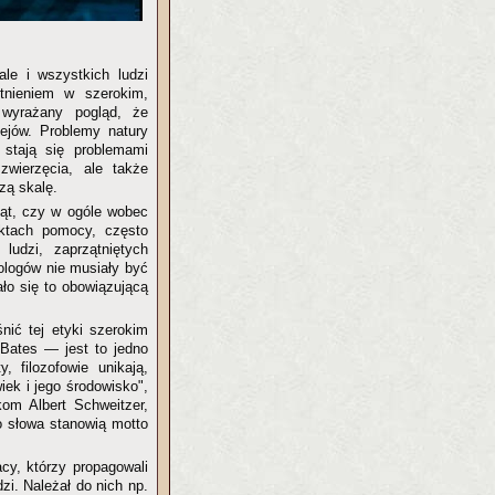
ale i wszystkich ludzi
stnieniem w szerokim,
 wyrażany pogląd, że
ejów. Problemy natury
stają się problemami
wierzęcia, ale także
zą skalę.
ząt, czy w ogóle wobec
aktach pomocy, często
 ludzi, zaprzątniętych
kologów nie musiały być
ło się to obowiązującą
śnić tej etyki szerokim
Bates — jest to jedno
y, filozofowie unikają,
ek i jego środowisko",
kom Albert Schweitzer,
go słowa stanowią motto
cy, którzy propagowali
zi. Należał do nich np.