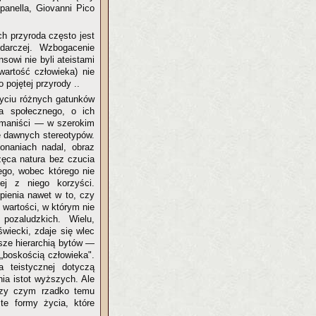
panella, Giovanni Pico
ch przyroda często jest
odarczej. Wzbogacenie
sowi nie byli ateistami
 wartość człowieka) nie
 pojętej przyrody ..
yciu różnych gatunków
ia społecznego, o ich
humaniści — w szerokim
e dawnych stereotypów.
onaniach nadal, obraz
rzęca natura bez czucia
cego, wobec którego nie
j z niego korzyści.
tpienia nawet w to, czy
wartości, w którym nie
ozaludzkich. Wielu,
wiecki, zdaje się wlec
wsze hierarchią bytów —
„boskością człowieka".
a teistycznej dotyczą
nia istot wyższych. Ale
przy czym rzadko temu
te formy życia, które