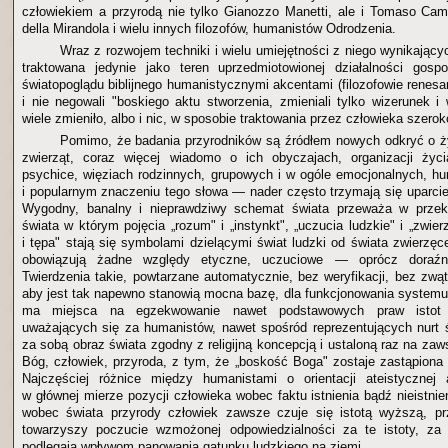
człowiekiem a przyrodą nie tylko Gianozzo Manetti, ale i Tomaso Cam
della Mirandola i wielu innych filozofów, humanistów Odrodzenia.
Wraz z rozwojem techniki i wielu umiejętności z niego wynikający
traktowana jedynie jako teren uprzedmiotowionej działalności gosp
światopoglądu biblijnego humanistycznymi akcentami (filozofowie renesan
i nie negowali "boskiego aktu stworzenia, zmieniali tylko wizerunek i
wiele zmieniło, albo i nic, w sposobie traktowania przez człowieka szeroko
Pomimo, że badania przyrodników są źródłem nowych odkryć o ż
zwierząt, coraz więcej wiadomo o ich obyczajach, organizacji życ
psychice, więziach rodzinnych, grupowych i w ogóle emocjonalnych, 
i popularnym znaczeniu tego słowa — nader często trzymają się uparci
Wygodny, banalny i nieprawdziwy schemat świata przeważa w przek
świata w którym pojęcia „rozum" i „instynkt", „uczucia ludzkie" i „zwie
i tępa" stają się symbolami dzielącymi świat ludzki od świata zwierzę
obowiązują żadne względy etyczne, uczuciowe — oprócz doraźne
Twierdzenia takie, powtarzane automatycznie, bez weryfikacji, bez zwą
aby jest tak napewno stanowią mocna bazę, dla funkcjonowania systemu 
ma miejsca na egzekwowanie nawet podstawowych praw istot p
uważających się za humanistów, nawet spośród reprezentujących nurt ś
za sobą obraz świata zgodny z religijną koncepcją i ustaloną raz na za
Bóg, człowiek, przyroda, z tym, że „boskość Boga" zostaje zastąpiona 
Najczęściej różnice między humanistami o orientacji ateistycznej 
w głównej mierze pozycji człowieka wobec faktu istnienia bądź nieistnie
wobec świata przyrody człowiek zawsze czuje się istotą wyższą, 
towarzyszy poczucie wzmożonej odpowiedzialności za te istoty, za 
podlegają wpływom panowania gatunku ludzkiego na ziemi.