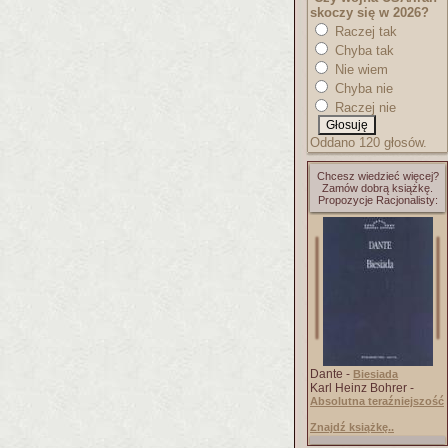
skoczy się w 2026?
Raczej tak
Chyba tak
Nie wiem
Chyba nie
Raczej nie
Oddano 120 głosów.
Chcesz wiedzieć więcej?
Zamów dobrą książkę.
Propozycje Racjonalisty:
Dante -
Biesiada
Karl Heinz Bohrer -
Absolutna teraźniejszość
Znajdź książkę..