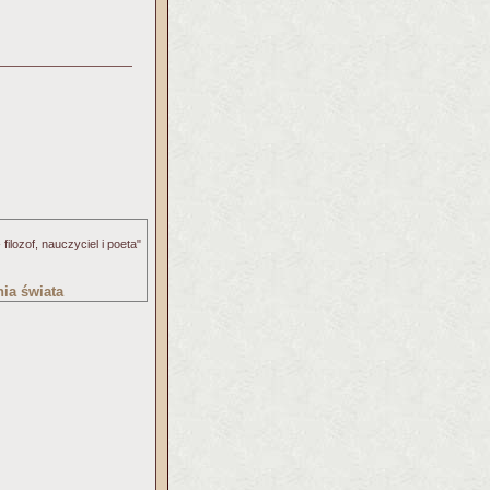
filozof, nauczyciel i poeta"
nia świata