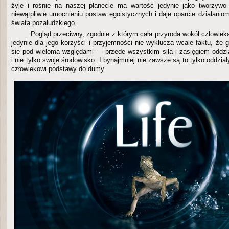
żyje i rośnie na naszej planecie ma wartość jedynie jako tworzywo 
niewątpliwie umocnieniu postaw egoistycznych i daje oparcie działani
świata pozaludzkiego.
Pogląd przeciwny, zgodnie z którym cała przyroda wokół człowiek
jedynie dla jego korzyści i przyjemności nie wyklucza wcale faktu, że 
się pod wieloma względami — przede wszystkim siłą i zasięgiem oddzi
i nie tylko swoje środowisko. I bynajmniej nie zawsze są to tylko oddział
człowiekowi podstawy do dumy.