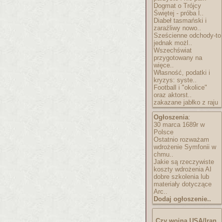
Dogmat o Trójcy
Świętej - próba l..
Diabeł tasmański i
zaraźliwy nowo..
Sześcienne odchody-to
jednak możl..
Wszechświat
przygotowany na
więce..
Własność, podatki i
kryzys: syste..
Football i "okolice"
oraz aktorst..
zakazane jabłko z raju
Ogłoszenia
:
30 marca 1689r w
Polsce
Ostatnio rozważam
wdrożenie Symfonii w
chmu..
Jakie są rzeczywiste
koszty wdrożenia AI
dobre szkolenia lub
materiały dotyczące
Arc..
Dodaj ogłoszenie..
Czy wojna USA/Iran