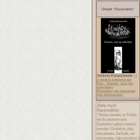
Sklepik "Racjonalisty"
Andrzej Koraszewski -
I
z wichru odezwał się
Pan... Darwin, czuj się
odwołany
Prowadzę się rozumnie
(dla kierowców)
Złota myśl
Racjonalisty:
"Słyszę czasami, że Polska
ma do zaoferowania
Zachodowi jakieś wartości
moralne. Osobiście, jako
mieszkaniec Zachodu, nie
skorzystam. Jako przybysz z