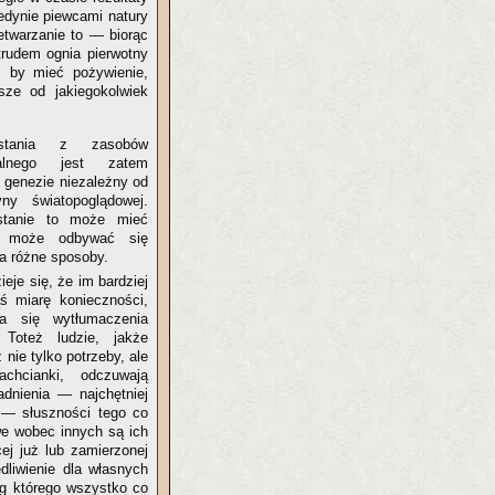
jedynie piewcami natury
etwarzanie to — biorąc
trudem ognia pierwotny
, by mieć pożywienie,
sze od jakiegokolwiek
ystania z zasobów
ralnego jest zatem
j genezie niezależny od
ryny światopoglądowej.
stanie to może mieć
i może odbywać się
na różne sposoby.
ieje się, że im bardziej
ąś miarę konieczności,
a się wytłumaczenia
Toteż ludzie, jakże
ż nie tylko potrzeby, ale
chcianki, odczuwają
adnienia — najchętniej
 — słuszności tego co
iwe wobec innych są ich
ej już lub zamierzonej
dliwienie dla własnych
ług którego wszystko co