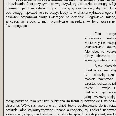
ich działania. Jest przy tym sprawą oczywistą, że ludzie nie mogą być 
i biernymi jej obserwatorami, gdyż muszą ją przetwarzać, aby żyć. Prz
pod uwagę najwcześniejsze etapy, kiedy to w blasku wykrzesanego z 
człowiek preparował skóry zwierzęce na odzienie i legowisko, mięso
a kości, by zrobić z nich prymitywne narzędzia — było wcześniej
światopoglądu.
Fakt korz
środowiska natu
konieczny i w swoje
jakiejkolwiek dokt
Ale obecnie korzy
różny charakter 
w różnym stopniu i 
A tak jakoś dz
przekracza się jak
tym bardziej szuk
swoich zachowań. 
często, realizując ju
także i swoje za
niekiedy chęć uzas
jakąś wyższą racją
robią; potrzeba taka jest tym silniejsza im bardziej beztroskie i szkodl
działania. Wówczas tworzone są jakieś teorie dostosowane do istniejąc
praktyki, albo wykorzystywane uznane autorytety, by znaleźć usprawie
skłonności, chęci, niedbalstwa. I w taki oto sposób światopogląd, wed