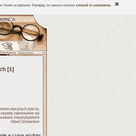
ne w Twoim urządzeniu. Pamiętaj, że zawsze możesz
zmienić te ustawienia
.
ch [1]
emów etycznych było to,
ą zasadę zajmowanie się
osunkami międzyludzkimi
Albert Schweitzer
egłe w czasie rezultaty