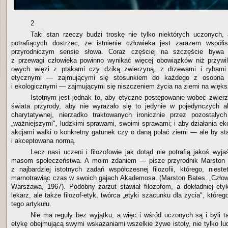
2
Taki stan rzeczy budzi troskę nie tylko niektórych uczonych, 
potrafiących dostrzec, że istnienie człowieka jest zarazem współi
przyrodniczym sensie słowa. Coraz częściej na szczęście bywa
z przewagi człowieka powinno wynikać więcej obowiązków niż przywil
owych więzi z ptakami czy dziką zwierzyną, z drzewami i rybami 
etycznymi — zajmującymi się stosunkiem do każdego z osobna z
i ekologicznymi — zajmującymi się niszczeniem życia na ziemi na więks
Istotnym jest jednak to, aby etyczne postępowanie wobec zwier
świata przyrody, aby nie wyrażało się to jedynie w pojedynczych 
charytatywnej, nierzadko traktowanych ironicznie przez pozostałych
„ważniejszymi", ludzkimi sprawami, swoimi sprawami; i aby działania e
akcjami walki o konkretny gatunek czy o daną połać ziemi — ale by sta
i akceptowana normą.
Lecz nasi uczeni i filozofowie jak dotąd nie potrafią jakoś wyja
masom społeczeństwa. A moim zdaniem — pisze przyrodnik Marston 
z najbardziej istotnych zadań współczesnej filozofii, którego, niestet
marnotrawiąc czas w swoich gajach Akademosa. (Marston Bates. „Człowi
Warszawa, 1967). Podobny zarzut stawiał filozofom, a dokładniej ety
lekarz, ale także filozof-etyk, twórca „etyki szacunku dla życia", które
tego artykułu.
Nie ma reguły bez wyjątku, a więc i wśród uczonych są i byli ta
etykę obejmującą swymi wskazaniami wszelkie żywe istoty, nie tylko lud