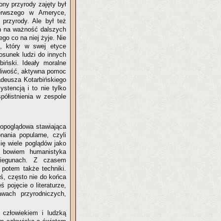
ony przyrody zajęty był
ierwszego w Ameryce,
 przyrody. Ale był też
h na ważność dalszych
go co na niej żyje. Nie
m, który w swej etyce
tosunek ludzi do innych
biński. Ideały moralne
zliwość, aktywna pomoc
adeusza Kotarbińskiego
stencją i to nie tylko
półistnienia w zespole
atopoglądowa stawiająca
ania popularne, czyli
ię wiele poglądów jako
; bowiem humanistyka
biegunach. Z czasem
 potem także techniki.
mś, często nie do końca
 pojęcie o literaturze,
awach przyrodniczych,
 człowiekiem i ludzką