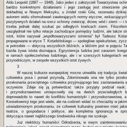
Aldo Leopold (1887 — 1948). Jako jeden z założycieli Towarzystwa ochr
bardzo konkretnymi działaniami i jego zasługą jest stworzenie p
dokładniej w Nowym Meksyku, u źródeł rzeki Gila, rezerwatu dzikiej
autorem wielu sformułowań zawierających normy etyczne, wskazującyc
pozytywnych działań na rzecz ochrony zwierząt, drzew, wód i ziemi — i te
trzeba jednak dalej szukać po odległych krańcach ziemi. Filozofe
uwzględniał nie tylko relacje zachodzące pomiędzy ludźmi, ale także s
istot, które nazywał „współtowarzyszami istnienia" był Tadeusz Kotar
propagowane w etyce T. Kotarbińskiego — spolegliwe opiekuństwo, życ
w potrzebie — dotyczą wszystkich bliźnich, a bliźnim jest w pojęciu T
każda żywa istota doznająca. Egzystencja ludzka jest zarazem koegzy
w ramach społeczeństwa ludzkiego, ale i w szerszych kategoriach ws
przyrodniczym, w zespole wszystkich istot żywych.
3
W naszej kulturze europejskiej mocno utrwaliła się tradycja świ
człowieka poza i ponad przyrodą. Zdominowała ona nie tylko przekon
przekonania przeciętnego człowieka przyjmującego bez zastanawiania s
oczywiste. Zdaje się ją potwierdzać także przyjęty podział nauk
i przyrodoznawstwo umiejscowiły się na dwóch przeciwległych 
doprowadziło to nawet do konfliktu humanistyki i przyrodoznawstwa, a
Konsekwencji tego jest wiele, ale na codzień widać to chociażby w jaki
uświadomionym przekonaniu, że człowiek kulturalny powinien mieć jakieś
teatrze, o gospodarce i polityce, ale kompletna ignorancja w spr
dotycząca nawet najbliższego środowiska nikogo nie szokuje.
Już niektórzy humaniści Odrodzenia, w swym zainteresowaniu