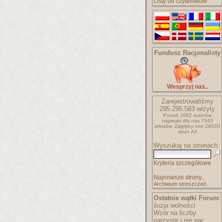
Listy od czytelników
Fundusz Racjonalisty
Wesprzyj nas..
Zarejestrowaliśmy
295.295.583
wizyty
Ponad 1062 autorów
napisało
dla nas 7343
tekstów.
Zajęłyby one 28930
stron A4
Wyszukaj na stronach:
Kryteria szczegółowe
Najnowsze strony..
Archiwum streszczeń..
Ostatnie wątki Forum
:
iluzja wolności
Wzór na liczby
parzyste i nie par..