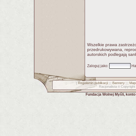
Wszelkie prawa zastrzeżo
przedrukowywana, reprodu
autorskich podlegają san
Zaloguj jako
:
Ha
Regulamin publikacji
Bannery
Mapa
[
] [
] [
Racjonalista
Copyright
©
Fundacja Wolnej Myśli, kont