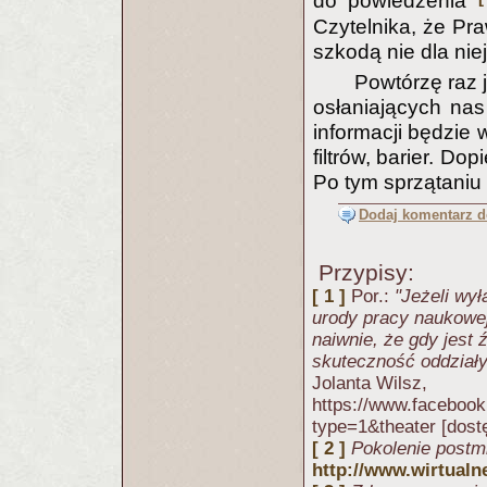
do powiedzenia
Czytelnika, że Pra
szkodą nie dla niej
Powtórzę raz 
osłaniających na
informacji będzie 
filtrów, barier. D
Po tym sprzątaniu
Dodaj komentarz do
Przypisy:
[ 1 ]
Por.:
"Jeżeli wy
urody pracy naukowej
naiwnie, że gdy jest 
skuteczność oddziały
Jolanta Wilsz,
https://www.faceboo
type=1&theater [dost
[ 2 ]
Pokolenie postmi
http://www.wirtualn