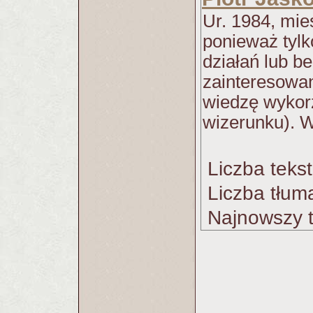
Ur. 1984, mie
ponieważ tylk
działań lub b
zainteresowan
wiedzę wykorz
wizerunku). 
Liczba teks
Liczba tłum
Najnowszy t