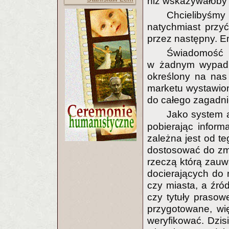
niż wskazywałoby 
Chcielibyśmy
natychmiast przy
przez następny. E
Świadomość w
w żadnym wypadku
określony na nas
marketu wystawion
do całego zagadnie
Jako system 
pobierając infor
zależna jest od t
dostosować do zmi
rzeczą którą zauw
docierających do 
czy miasta, a źród
czy tytuły praso
przygotowane, wię
weryfikować. Dzis