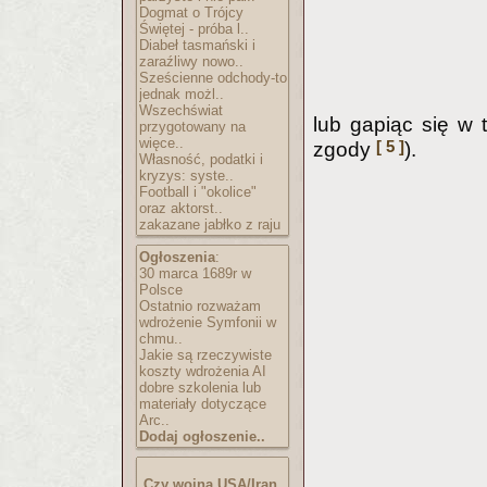
Dogmat o Trójcy
Świętej - próba l..
Diabeł tasmański i
zaraźliwy nowo..
Sześcienne odchody-to
jednak możl..
Wszechświat
lub gapiąc się w t
przygotowany na
więce..
[ 5 ]
zgody
).
Własność, podatki i
kryzys: syste..
Football i "okolice"
oraz aktorst..
zakazane jabłko z raju
Ogłoszenia
:
30 marca 1689r w
Polsce
Ostatnio rozważam
wdrożenie Symfonii w
chmu..
Jakie są rzeczywiste
koszty wdrożenia AI
dobre szkolenia lub
materiały dotyczące
Arc..
Dodaj ogłoszenie..
Czy wojna USA/Iran