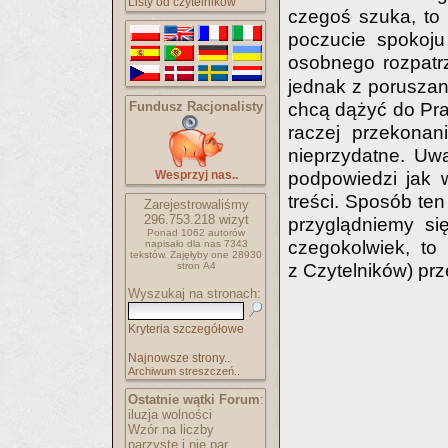
Listy od czytelników
czegoś szuka, to 
poczucie spokoju
osobnego rozpatr
jednak z poruszan
Fundusz Racjonalisty
chcą dążyć do Praw
raczej przekona
nieprzydatne. Uwa
Wesprzyj nas..
podpowiedzi jak 
treści. Sposób ten
Zarejestrowaliśmy
296.753.218
wizyt
przyglądniemy si
Ponad 1062 autorów
czegokolwiek, to
napisało
dla nas 7343
tekstów.
Zajęłyby one 28930
stron A4
z Czytelników) prz
Wyszukaj na stronach:
Kryteria szczegółowe
Najnowsze strony..
Archiwum streszczeń..
Ostatnie wątki Forum
:
iluzja wolności
Wzór na liczby
parzyste i nie par..