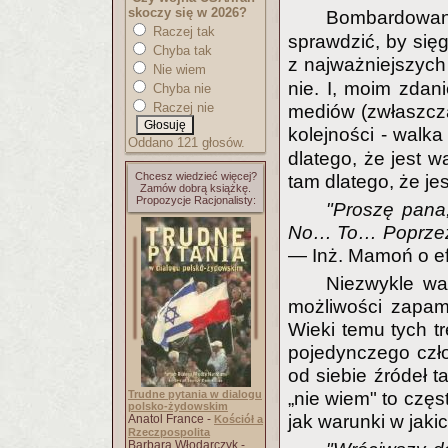
skoczy się w 2026?
Bombardowani
Raczej tak
sprawdzić, by się
Chyba tak
z najważniejszych
Nie wiem
nie. I, moim zdan
Chyba nie
Raczej nie
mediów (zwłaszcza
kolejności - walk
Oddano 121 głosów.
dlatego, że jest w
Chcesz wiedzieć więcej?
tam dlatego, że je
Zamów dobrą książkę.
Propozycje Racjonalisty:
"Proszę pana,
No… To… Poprzez… 
— Inż. Mamoń o ef
Niezwykle wa
możliwości zapami
Wieki temu tych tr
pojedynczego czło
od siebie źródeł 
Trudne pytania w dialogu
„nie wiem" to częs
polsko-żydowskim
jak warunki w jaki
Anatol France -
Kościół a
Rzeczpospolita
Barbara Włodarczyk -