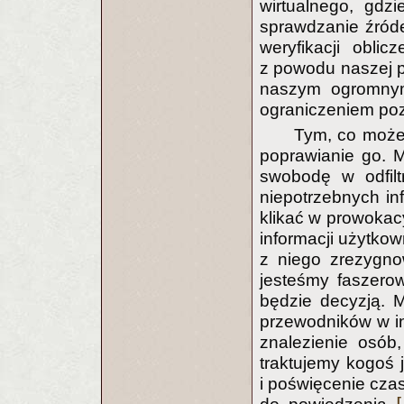
wirtualnego, gdz
sprawdzanie źróde
weryfikacji obli
z powodu naszej po
naszym ogromnym
ograniczeniem poz
Tym, co możem
poprawianie go. 
swobodę w odfilt
niepotrzebnych in
klikać w prowokacy
informacji użytkow
z niego zrezygno
jesteśmy faszerow
będzie decyzją. 
przewodników w in
znalezienie osó
traktujemy kogoś 
i poświęcenie czas
[