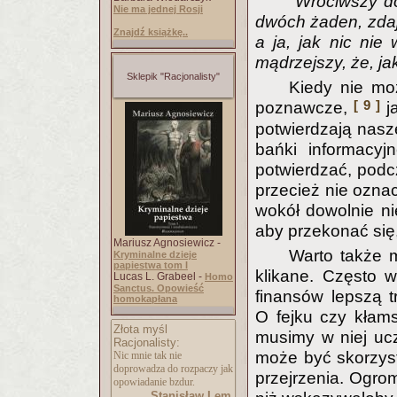
"Wróciwszy d
Nie ma jednej Rosji
dwóch żaden, zdaje
Znajdź książkę..
a ja, jak nic nie
mądrzejszy, że, ja
Sklepik "Racjonalisty"
Kiedy nie mo
[ 9 ]
poznawcze,
ja
potwierdzają nasz
bańki informacyj
potwierdzać, podcz
przecież nie ozna
wokół dowolnie n
aby przekonać się
Mariusz Agnosiewicz -
Warto także m
Kryminalne dzieje
papiestwa tom I
klikane. Często w
Lucas L. Grabeel -
Homo
Sanctus. Opowieść
finansów lepszą t
homokapłana
O fejku czy kłam
Złota myśl
musimy w niej uc
Racjonalisty:
może być skorzyst
Nic mnie tak nie
doprowadza do rozpaczy jak
przejrzenia. Ogro
opowiadanie bzdur.
Stanisław Lem