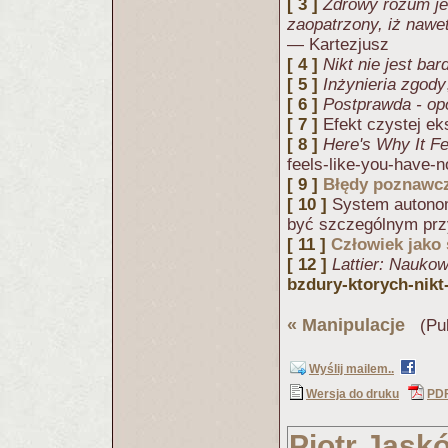
[ 3 ]
Zdrowy rozum jes
zaopatrzony, iż nawet
— Kartezjusz
[ 4 ]
Nikt nie jest bar
[ 5 ]
Inżynieria zgody
[ 6 ]
Postprawda - op
[ 7 ]
Efekt czystej ek
[ 8 ]
Here's Why It F
feels-like-you-have-n
[ 9 ]
Błędy poznawc
[ 10 ]
System autonom
być szczególnym pr
[ 11 ]
Człowiek jako
[ 12 ]
Lattier: Naukow
bzdury-ktorych-nikt
«
Manipulacje
(Pub
Wyślij mailem..
Wersja do druku
PD
Piotr Jask