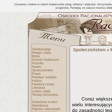
Używamy cookies w celach świadczenia usług, reklamy i statystyk. Korzystani
urządzeniu. Pamiętaj, że zawsze możesz
zmie
Społeczeństwo
Światopogląd
»
Religie i sekty
Biblia
Kościół i Katolicyzm
Filozofia
Nauka
Społeczeństwo
Prawo
Państwo i polityka
Kultura
Felietony i eseje
Literatura
Ludzie, cytaty
Tematy różnorodne
Coraz większe
Znalezione w sieci
wielu interesując
Współpraca
Pytania i odpowiedzi
do zasadności teg