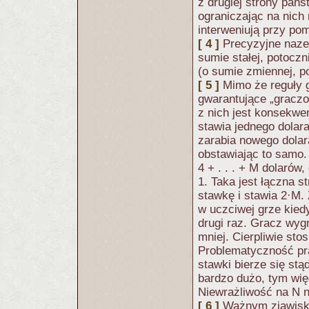
z drugiej strony pań
ograniczając na nic
interweniują przy po
[ 4 ]
Precyzyjne naze
sumie stałej, potocz
(o sumie zmiennej, p
[ 5 ]
Mimo że reguły g
gwarantujące „gracz
z nich jest konsekwe
stawia jednego dolar
zarabia nowego dolar
obstawiając to samo.
4 + . . . + M dolarów
1. Taka jest łączna 
stawkę i stawia 2·M.
w uczciwej grze kied
drugi raz. Gracz wygr
mniej. Cierpliwie sto
Problematyczność pra
stawki bierze się st
bardzo dużo, tym wię
Niewrażliwość na N 
[ 6 ]
Ważnym zjawisk