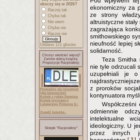
Pod wpływem tej 
skoczy się w 2026?
ekonomiczny za p
Raczej tak
ze strony władz
Chyba tak
altruistyczne stał
Nie wiem
Chyba nie
zagrażająca konku
Raczej nie
smithowskiego sys
nieufność lepiej 
Oddano 121 głosów.
solidarność.
Chcesz wiedzieć więcej?
Teza Smitha 
Zamów dobrą książkę.
Propozycje Racjonalisty:
nie tyle odrzucali
uzupełniali je 
najdrastycznie
z proroków socj
Prowadzę się rozumnie
(dla kierowców)
kontynuatora myśl
Kubek z rybką Darwina
Kubek wyznawcy
Współcześni e
Latającego Potwora S.:
odmiennie odczy
Znajdź książkę..
intelektualne wc
ideologiczny. U j
Sklepik "Racjonalisty"
przez innych j
[ 3 ]