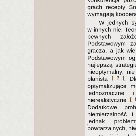
konkurencja pozo
grach recepty Sm
wymagają kooperac
W jednych sy
w innych nie. Teor
pewnych założ
Podstawowym zał
gracza, a jak wi
Podstawowym ogra
najlepszą strateg
nieoptymalny, nie
[ 7 ]
planista
. D
optymalizujące m
jednoznaczne 
[ 
nierealistyczne
Dodatkowe prob
niemierzalność i
jednak problem
powtarzalnych, niw