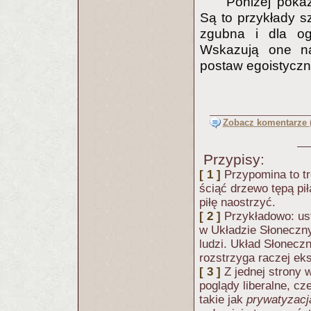
Poniżej pokaż
Są to przykłady s
zgubna i dla og
Wskazują one na
postaw egoistyczn
Zobacz komentarze (
Przypisy:
[ 1 ]
Przypomina to tr
ściąć drzewo tępą pił
piłę naostrzyć.
[ 2 ]
Przykładowo: ust
w Układzie Słoneczny
ludzi. Układ Słoneczn
rozstrzyga raczej ek
[ 3 ]
Z jednej strony 
poglądy liberalne, c
takie jak
prywatyzacj