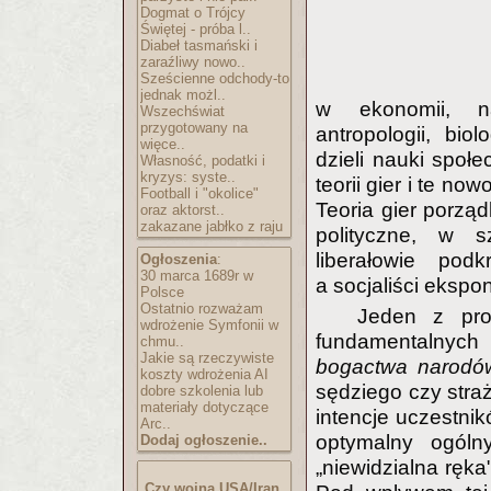
Dogmat o Trójcy
Świętej - próba l..
Diabeł tasmański i
zaraźliwy nowo..
Sześcienne odchody-to
jednak możl..
w ekonomii, nauk
Wszechświat
przygotowany na
antropologii, bio
więce..
dzieli nauki społ
Własność, podatki i
kryzys: syste..
teorii gier i te n
Football i "okolice"
Teoria gier porząd
oraz aktorst..
zakazane jabłko z raju
polityczne, w s
liberałowie podk
Ogłoszenia
:
30 marca 1689r w
a socjaliści ekspo
Polsce
Ostatnio rozważam
Jeden z pro
wdrożenie Symfonii w
fundamentalnyc
chmu..
Jakie są rzeczywiste
bogactwa narodó
koszty wdrożenia AI
sędziego czy straż
dobre szkolenia lub
materiały dotyczące
intencje uczestni
Arc..
optymalny ogóln
Dodaj ogłoszenie..
„niewidzialna ręka
Czy wojna USA/Iran