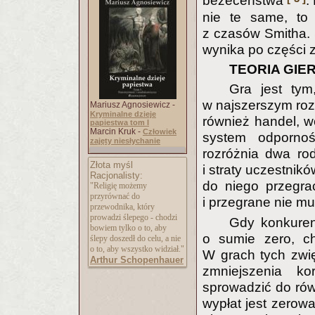
bezeceństwa
.
nie te same, to
z czasów Smitha. 
wynika po części 
TEORIA GIE
Gra jest ty
w najszerszym rozu
Mariusz Agnosiewicz -
Kryminalne dzieje
również handel, w
papiestwa tom I
Marcin Kruk -
Człowiek
system odpornoś
zajęty niesłychanie
rozróżnia dwa rod
Złota myśl
i straty uczestnikó
Racjonalisty:
do niego przegra
"Religię możemy
przyrównać do
i przegrane nie m
przewodnika, który
prowadzi ślepego - chodzi
Gdy konkure
bowiem tylko o to, aby
o sumie zero, c
ślepy doszedł do celu, a nie
o to, aby wszystko widział."
W grach tych zwi
Arthur Schopenhauer
zmniejszenia k
sprowadzić do rów
wypłat jest zerow