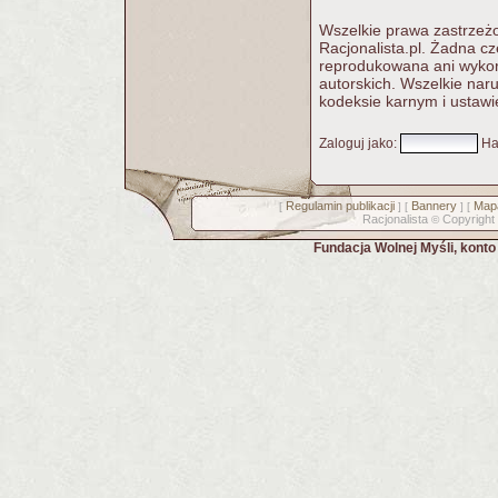
Wszelkie prawa zastrzeżo
Racjonalista.pl. Żadna c
reprodukowana ani wykorz
autorskich. Wszelkie nar
kodeksie karnym i ustawi
Zaloguj jako
:
Ha
Regulamin publikacji
Bannery
Mapa
[
] [
] [
Racjonalista
Copyright
©
Fundacja Wolnej Myśli, kont