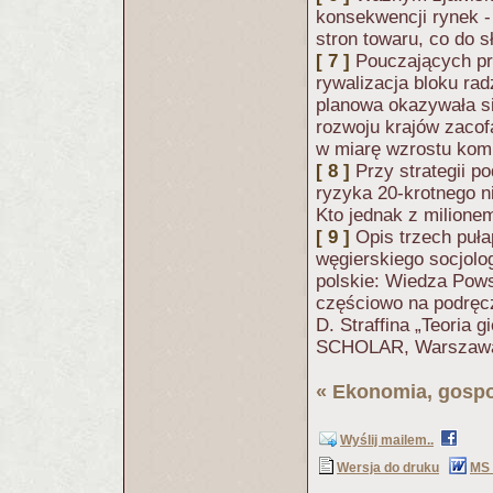
konsekwencji rynek -
stron towaru, co do s
[ 7 ]
Pouczających pr
rywalizacja bloku ra
planowa okazywała s
rozwoju krajów zacof
w miarę wzrostu komp
[ 8 ]
Przy strategii p
ryzyka 20-krotnego n
Kto jednak z milionem
[ 9 ]
Opis trzech puła
węgierskiego socjolo
polskie: Wiedza Pow
częściowo na podręc
D. Straffina „Teoria
SCHOLAR, Warszawa
«
Ekonomia, gospo
Wyślij mailem..
Wersja do druku
MS