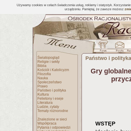
Używamy cookies w celach świadczenia usług, reklamy i statystyk. Korzystani
urządzeniu. Pamiętaj, że zawsze możesz
zmie
Państwo i polityk
Światopogląd
Religie i sekty
Biblia
Gry globalne
Kościół i Katolicyzm
Filozofia
przyc
Nauka
Społeczeństwo
Prawo
Państwo i polityka
Kultura
Felietony i eseje
Literatura
Ludzie, cytaty
Tematy różnorodne
Znalezione w sieci
WSTĘP
Współpraca
Pytania i odpowiedzi