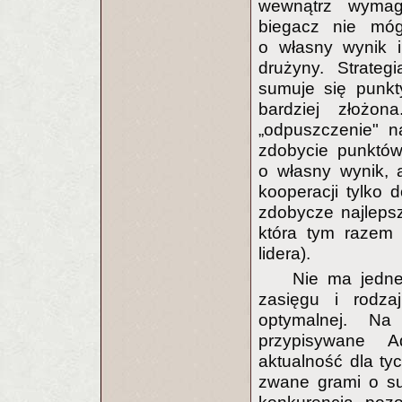
wewnątrz wymag
biegacz nie móg
o własny wynik i
drużyny. Strate
sumuje się punkt
bardziej złożo
„odpuszczenie" n
zdobycie punktów
o własny wynik, 
kooperacji tylko 
zdobycze najlepsz
która tym razem 
lidera).
Nie ma jednej
zasięgu i rodza
optymalnej. Na
przypisywane A
aktualność dla tyc
zwane grami o su