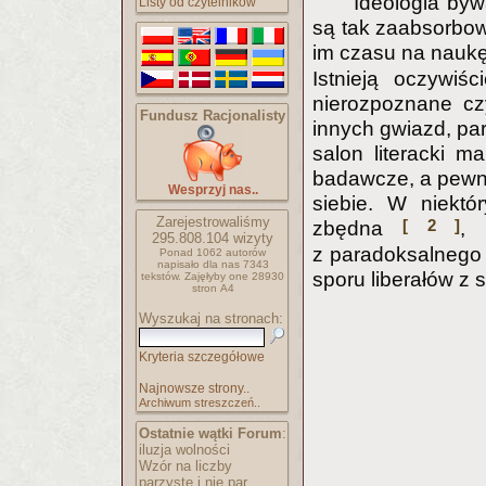
Ideologia byw
Listy od czytelników
są tak zaabsorbow
im czasu na naukę
Istnieją oczywiś
nierozpoznane cz
Fundusz Racjonalisty
innych gwiazd, pa
salon literacki m
badawcze, a pewn
Wesprzyj nas..
siebie. W niektó
Zarejestrowaliśmy
[ 2 ]
zbędna
, 
295.808.104
wizyty
z paradoksalnego 
Ponad 1062 autorów
napisało
dla nas 7343
sporu liberałów z s
tekstów.
Zajęłyby one 28930
stron A4
Wyszukaj na stronach:
Kryteria szczegółowe
Najnowsze strony..
Archiwum streszczeń..
Ostatnie wątki Forum
:
iluzja wolności
Wzór na liczby
parzyste i nie par..