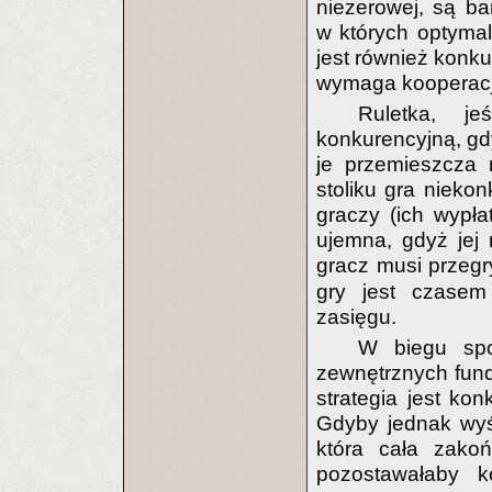
niezerowej, są bar
w których optymal
jest również konku
wymaga kooperacj
Ruletka, j
konkurencyjną, gdy
je przemieszcza 
stoliku gra nieko
graczy (ich wypła
ujemna, gdyż jej 
gracz musi przeg
gry jest czase
zasięgu.
W biegu sp
zewnętrznych fund
strategia jest ko
Gdyby jednak wyś
która cała zakoń
pozostawałaby k