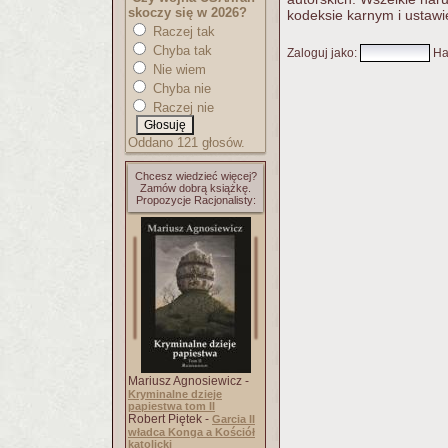
skoczy się w 2026?
kodeksie karnym i ustawi
Raczej tak
Chyba tak
Zaloguj jako
:
Ha
Nie wiem
Chyba nie
Raczej nie
Oddano 121 głosów.
Chcesz wiedzieć więcej?
Zamów dobrą książkę.
Propozycje Racjonalisty:
Mariusz Agnosiewicz -
Kryminalne dzieje
papiestwa tom II
Robert Piętek -
Garcia II
władca Konga a Kościół
katolicki