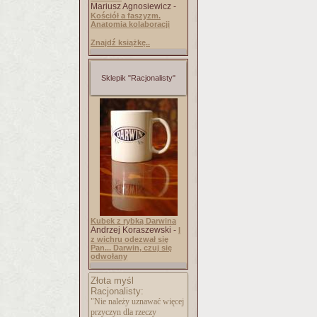
Mariusz Agnosiewicz -
Kościół a faszyzm.
Anatomia kolaboracji
Znajdź książkę..
Sklepik "Racjonalisty"
Kubek z rybką Darwina
Andrzej Koraszewski -
I
z wichru odezwał się
Pan... Darwin, czuj się
odwołany
Złota myśl
Racjonalisty:
"Nie należy uznawać więcej
przyczyn dla rzeczy