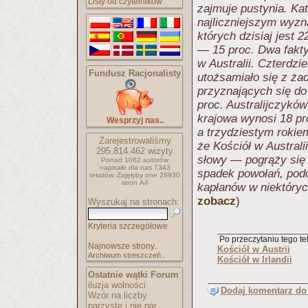
Listy od czytelników
zajmuje pustynia. Kat
najliczniejszym wyzn
których dzisiaj jest 
— 15 proc. Dwa fakty 
w Australii. Czterdzie
Fundusz Racjonalisty
utożsamiało się z ża
przyznających się do
proc. Australijczyków
krajowa wynosi 18 pr
Wesprzyj nas..
a trzydziestym rokie
Zarejestrowaliśmy
że Kościół w Australi
295.814.462
wizyty
słowy — pogrąży się 
Ponad 1062 autorów
napisało
dla nas 7343
spadek powołań, podo
tekstów.
Zajęłyby one 28930
stron A4
kapłanów w niektóryc
zobacz
)
Wyszukaj na stronach:
Kryteria szczegółowe
Po przeczytaniu tego tek
Najnowsze strony..
Kościół w Austrii
Archiwum streszczeń..
Kościół w Irlandii
Ostatnie wątki Forum
:
iluzja wolności
Dodaj komentarz do 
Wzór na liczby
parzyste i nie par..