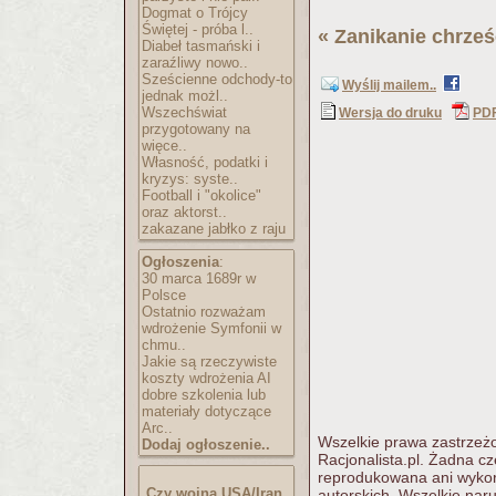
Dogmat o Trójcy
Świętej - próba l..
«
Zanikanie chrześ
Diabeł tasmański i
zaraźliwy nowo..
Sześcienne odchody-to
Wyślij mailem..
jednak możl..
Wszechświat
Wersja do druku
PD
przygotowany na
więce..
Własność, podatki i
kryzys: syste..
Football i "okolice"
oraz aktorst..
zakazane jabłko z raju
Ogłoszenia
:
30 marca 1689r w
Polsce
Ostatnio rozważam
wdrożenie Symfonii w
chmu..
Jakie są rzeczywiste
koszty wdrożenia AI
dobre szkolenia lub
materiały dotyczące
Arc..
Wszelkie prawa zastrzeżo
Dodaj ogłoszenie..
Racjonalista.pl. Żadna c
reprodukowana ani wykorz
Czy wojna USA/Iran
autorskich. Wszelkie nar