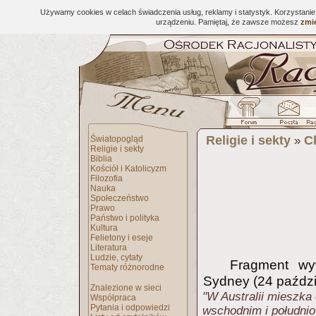
Używamy cookies w celach świadczenia usług, reklamy i statystyk. Korzystani
urządzeniu. Pamiętaj, że zawsze możesz
zmie
Religie i sekty
C
Światopogląd
»
Religie i sekty
Biblia
Kościół i Katolicyzm
Filozofia
Nauka
Społeczeństwo
Prawo
Państwo i polityka
Kultura
Felietony i eseje
Literatura
Ludzie, cytaty
Fragment wy
Tematy różnorodne
Sydney (24 paździ
Znalezione w sieci
"W Australii mieszka 
Współpraca
Pytania i odpowiedzi
wschodnim i południ