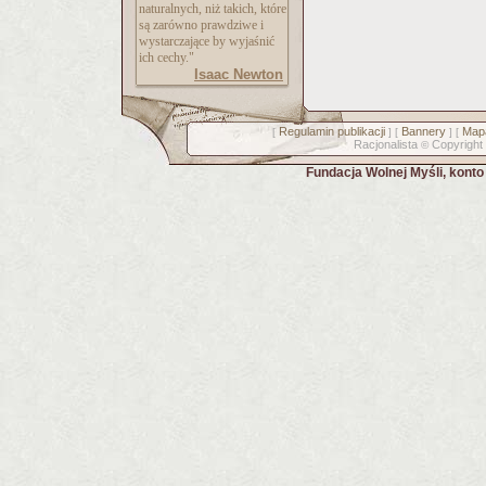
naturalnych, niż takich, które
są zarówno prawdziwe i
wystarczające by wyjaśnić
ich cechy."
Isaac Newton
Regulamin publikacji
Bannery
Mapa
[
] [
] [
Racjonalista
Copyright
©
Fundacja Wolnej Myśli, kont