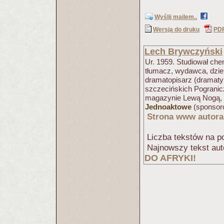
Wyślij mailem..
Wersja do druku
PD
Lech Brywczyński
Ur. 1959. Studiował chem
tłumacz, wydawca, dzien
dramatopisarz (dramaty
szczecińskich Pogranicz
magazynie Lewą Nogą, i 
Jednoaktowe
(sponsoro
Strona www autora
Liczba tekstów na po
Najnowszy tekst aut
DO AFRYKI!