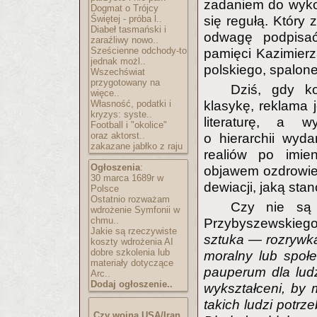
zadaniem do wykon
Dogmat o Trójcy
Świętej - próba l..
się regułą. Który 
Diabeł tasmański i
odwagę podpisa
zaraźliwy nowo..
Sześcienne odchody-to
pamięci Kazimierz
jednak możl..
polskiego, spalone
Wszechświat
przygotowany na
Dziś, gdy ko
więce..
Własność, podatki i
klasykę, reklama 
kryzys: syste..
literaturę, a w
Football i "okolice"
oraz aktorst..
o hierarchii wyd
zakazane jabłko z raju
realiów po imien
Ogłoszenia
:
objawem ozdrowie
30 marca 1689r w
dewiacji, jaką sta
Polsce
Ostatnio rozważam
Czy nie są 
wdrożenie Symfonii w
chmu..
Przybyszewskieg
Jakie są rzeczywiste
sztuka — rozrywka
koszty wdrożenia AI
dobre szkolenia lub
moralny lub społe
materiały dotyczące
pauperum dla ludz
Arc..
Dodaj ogłoszenie..
wykształceni, by
takich ludzi potrze
Czy wojna USA/Iran