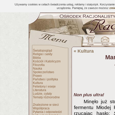
Używamy cookies w celach świadczenia usług, reklamy i statystyk. Korzystani
urządzeniu. Pamiętaj, że zawsze możesz
zmie
«
Kultura
Światopogląd
Religie i sekty
Man
Biblia
Kościół i Katolicyzm
Filozofia
Nauka
Społeczeństwo
Prawo
Państwo i polityka
Kultura
Felietony i eseje
Literatura
Ludzie, cytaty
Non plus ultra!
Tematy różnorodne
Minęło już s
Znalezione w sieci
fermentu Młodej 
Współpraca
Pytania i odpowiedzi
rzucając hasło: