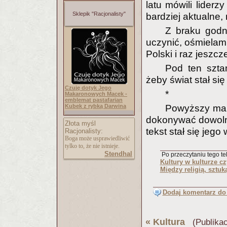
latu mówili liderz
Sklepik "Racjonalisty"
bardziej aktualne, 
Z braku godni
uczynić, ośmielam
Polski i raz jeszc
Pod ten sztan
żeby świat stał się
Czuję dotyk Jego
*
Makaronowych Macek -
emblemat pastafarian
Kubek z rybką Darwina
Powyższy man
dokonywać dowolny
Złota myśl
tekst stał się jeg
Racjonalisty:
Boga może usprawiedliwić
tylko to, że nie istnieje.
Stendhal
Po przeczytaniu tego tek
Kultury w kulturze c
Między religią, sztuk
Dodaj komentarz do 
«
Kultura
(Publikac