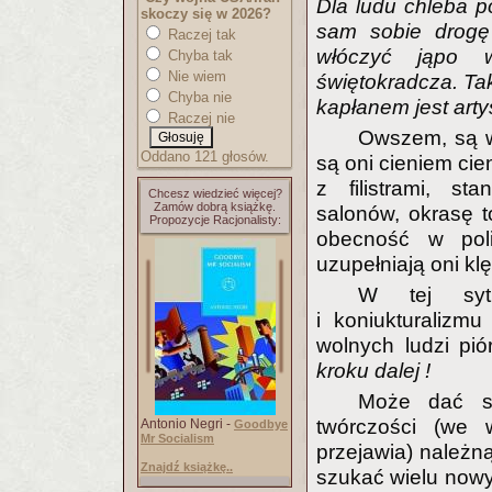
Dla ludu chleba po
skoczy się w 2026?
sam sobie drogę 
Raczej tak
włóczyć jąpo w
Chyba tak
Nie wiem
świętokradcza. Tak 
Chyba nie
kapłanem jest arty
Raczej nie
Owszem, są w 
Oddano 121 głosów.
są oni cieniem ci
z filistrami, s
Chcesz wiedzieć więcej?
Zamów dobrą książkę.
salonów, okrasę t
Propozycje Racjonalisty:
obecność w poli
uzupełniają oni kl
W tej sytu
i koniukturalizmu 
wolnych ludzi pi
kroku dalej !
Może dać sy
twórczości (we 
Antonio Negri -
Goodbye
Mr Socialism
przejawia) należną
Znajdź książkę..
szukać wielu nowy