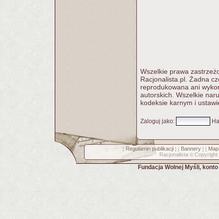
Wszelkie prawa zastrzeżo
Racjonalista.pl. Żadna c
reprodukowana ani wykorz
autorskich. Wszelkie nar
kodeksie karnym i ustawi
Zaloguj jako
:
Ha
Regulamin publikacji
Bannery
Mapa
[
] [
] [
Racjonalista
Copyright
©
Fundacja Wolnej Myśli, kont