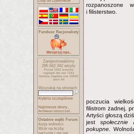
Listy od czytelników
rozpanoszone w
i filisterstwo.
Fundusz Racjonalisty
Wesprzyj nas..
Zarejestrowaliśmy
295.562.342
wizyty
Ponad 1062 autorów
napisało
dla nas 7343
tekstów.
Zajęłyby one 28930
stron A4
Wyszukaj na stronach:
Kryteria szczegółowe
poczucia wielko
Najnowsze strony..
filistrom żadnej, 
Archiwum streszczeń..
Artyści głoszą dzi
Ostatnie wątki Forum
:
jest
społecznie 
iluzja wolności
pokupne.
Wolność 
Wzór na liczby
parzyste i nie par..