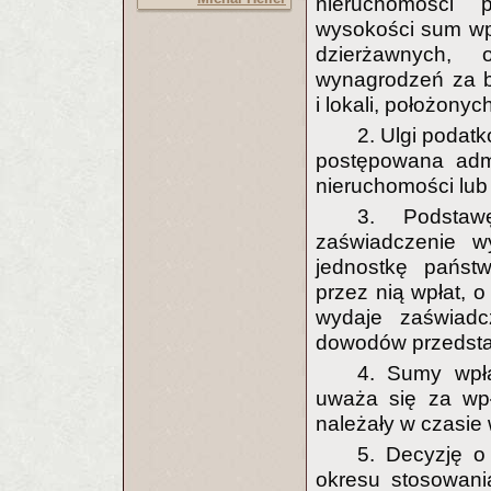
nieruchomości 
wysokości sum wp
dzierżawnych, 
wynagrodzeń za b
i lokali, położony
2. Ulgi podat
postępowana admi
nieruchomości lub j
3. Podstaw
zaświadczenie w
jednostkę państ
przez nią wpłat, 
wydaje zaświadc
dowodów przedsta
4. Sumy wpła
uważa się za wp
należały w czasie 
5. Decyzję o
okresu stosowani