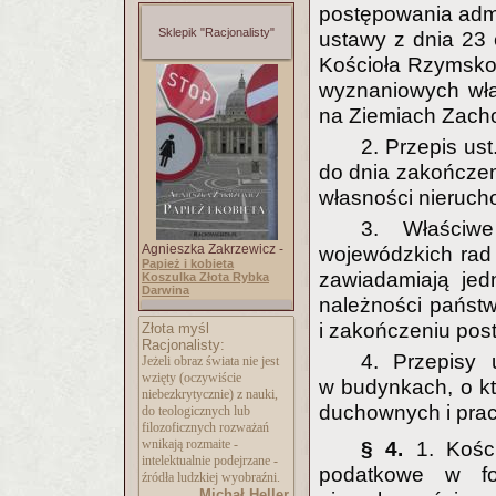
postępowania admin
Sklepik "Racjonalisty"
ustawy z dnia 23 
Kościoła Rzymskok
wyznaniowych wła
na Ziemiach Zachod
2. Przepis us
do dnia zakończen
własności nierucho
3. Właściw
Agnieszka Zakrzewicz -
wojewódzkich rad
Papież i kobieta
zawiadamiają jed
Koszulka Złota Rybka
Darwina
należności państ
i zakończeniu pos
Złota myśl
Racjonalisty:
4. Przepisy 
Jeżeli obraz świata nie jest
wzięty (oczywiście
w budynkach, o k
niebezkrytycznie) z nauki,
duchownych i pra
do teologicznych lub
filozoficznych rozważań
wnikają rozmaite -
§ 4.
1. Kośc
intelektualnie podejrzane -
podatkowe w fo
źródła ludzkiej wyobraźni.
Michał Heller