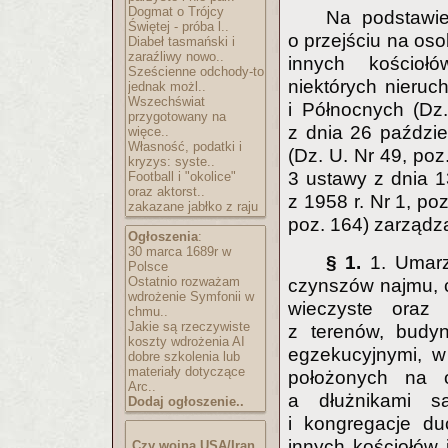
Dogmat o Trójcy
Na podstawie
Świętej - próba l..
o przejściu na os
Diabeł tasmański i
zaraźliwy nowo..
innych kościoł
Sześcienne odchody-to
niektórych nieru
jednak możl..
Wszechświat
i Północnych (Dz.
przygotowany na
z dnia 26 paździ
więce..
Własność, podatki i
(Dz. U. Nr 49, poz
kryzys: syste..
3 ustawy z dnia 1
Football i "okolice"
oraz aktorst..
z 1958 r. Nr 1, poz
zakazane jabłko z raju
poz. 164) zarządza
Ogłoszenia
:
30 marca 1689r w
§ 1.
1. Umarz
Polsce
Ostatnio rozważam
czynszów najmu, 
wdrożenie Symfonii w
wieczyste oraz
chmu..
Jakie są rzeczywiste
z terenów, budyn
koszty wdrożenia AI
egzekucyjnymi, w
dobre szkolenia lub
materiały dotyczące
położonych na 
Arc..
a dłużnikami 
Dodaj ogłoszenie..
i kongregacje du
innych kościołów
Czy wojna USA/Iran