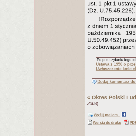
ust. 1 pkt 1 ustaw
(Dz. U.75.45.226).
!Rozporządz
z dniem 1 stycznia
października 19
U.50.49.452) przez
o zobowiązaniach 
Po przeczytaniu tego tek
Ustawa z 1950 o prze
Uwłaszczenie kościel
Dodaj komentarz do 
«
Okres Polski Lu
2003
)
Wyślij mailem..
Wersja do druku
PD