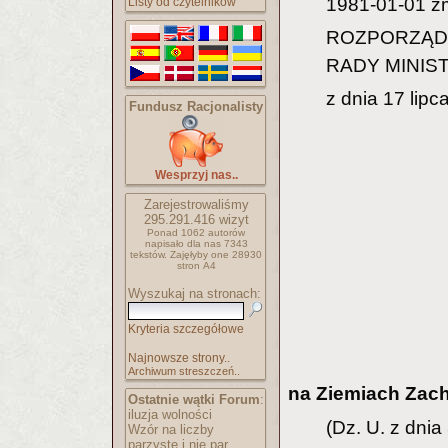
1981-01-01 zm
Listy od czytelników
ROZPORZĄD
RADY MINIS
z dnia 17 lipc
Fundusz Racjonalisty
Wesprzyj nas..
Zarejestrowaliśmy
295.291.416
wizyt
Ponad 1062 autorów
napisało
dla nas 7343
tekstów.
Zajęłyby one 28930
stron A4
Wyszukaj na stronach:
Kryteria szczegółowe
Najnowsze strony..
Archiwum streszczeń..
na Ziemiach Zach
Ostatnie wątki Forum
:
iluzja wolności
(Dz. U. z dnia 
Wzór na liczby
parzyste i nie par..