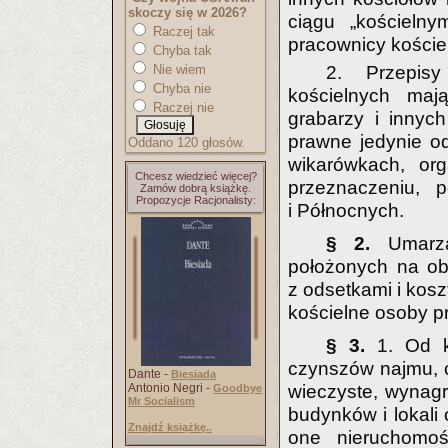
skoczy się w 2026?
ciągu „kościeln
Raczej tak
pracownicy kościel
Chyba tak
Nie wiem
2. Przepisy
Chyba nie
kościelnych mają
Raczej nie
grabarzy i innyc
prawne jedynie od
Oddano 120 głosów.
wikarówkach, or
Chcesz wiedzieć więcej?
przeznaczeniu, 
Zamów dobrą książkę.
Propozycje Racjonalisty:
i Północnych.
§ 2.
Umarz
położonych na ob
z odsetkami i kosz
kościelne osoby p
§ 3.
1. Od k
czynszów najmu, 
Dante -
Biesiada
Antonio Negri -
wieczyste, wynag
Goodbye
Mr Socialism
budynków i lokali 
Znajdź książkę..
one nieruchomoś