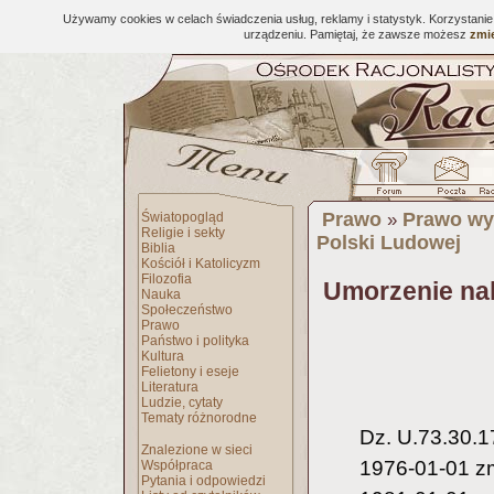
Używamy cookies w celach świadczenia usług, reklamy i statystyk. Korzystani
urządzeniu. Pamiętaj, że zawsze możesz
zmie
Prawo
Prawo wy
Światopogląd
»
Religie i sekty
Polski Ludowej
Biblia
Kościół i Katolicyzm
Filozofia
Umorzenie nale
Nauka
Społeczeństwo
Prawo
Państwo i polityka
Kultura
Felietony i eseje
Literatura
Ludzie, cytaty
Tematy różnorodne
Dz. U.73.30.1
Znalezione w sieci
1976-01-01 z
Współpraca
Pytania i odpowiedzi