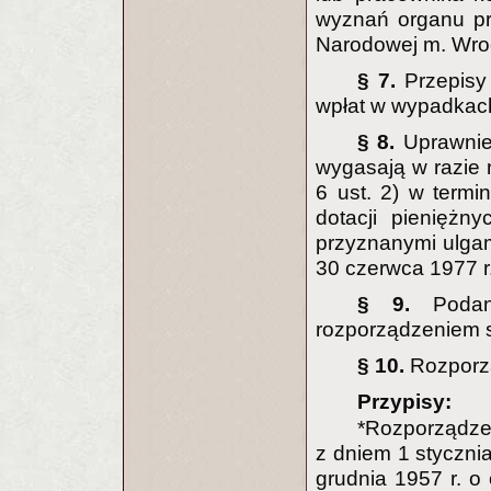
wyznań organu pr
Narodowej m. Wroc
§ 7.
Przepisy
wpłat w wypadkach
§ 8.
Uprawnie
wygasają w razie n
6 ust. 2) w termi
dotacji pieniężn
przyznanymi ulgam
30 czerwca 1977 r
§ 9.
Poda
rozporządzeniem s
§ 10.
Rozporz
Przypisy:
*Rozporządz
z dniem 1 stycznia
grudnia 1957 r. o 