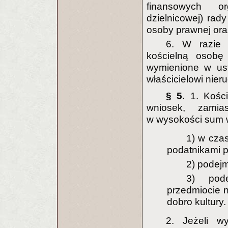
finansowych or
dzielnicowej) rad
osoby prawnej ora
6. W razie 
kościelną osobę
wymienione w ust
właścicielowi nier
§ 5.
1. Kośc
wniosek, zamia
w wysokości sum wp
1) w czas
podatnikami p
2) podej
3) pode
przedmiocie 
dobro kultury.
2. Jeżeli w