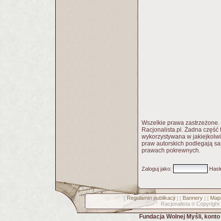
Wszelkie prawa zastrzeżone. P
Racjonalista.pl. Żadna częś
wykorzystywana w jakiejkolwi
praw autorskich podlegają sa
prawach pokrewnych.
Zaloguj jako
:
Hasł
Regulamin publikacji
Bannery
Mapa
[
] [
] [
Racjonalista
Copyright
©
Fundacja Wolnej Myśli, kont