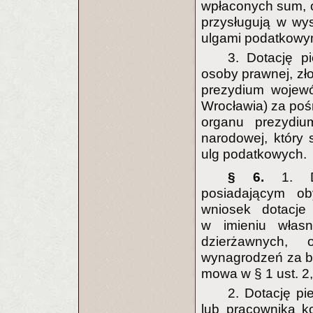
wpłaconych sum, o
przysługują w wy
ulgami podatkowy
3. Dotację p
osoby prawnej, z
prezydium wojewó
Wrocławia) za po
organu prezydium
narodowej, który
ulg podatkowych.
§ 6.
1. 
posiadającym ob
wniosek dotacj
w imieniu włas
dzierżawnych, 
wynagrodzeń za b
mowa w § 1 ust. 2,
2. Dotację p
lub pracownika k