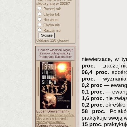
skoczy się w 2026?
Raczej tak
Chyba tak
Nie wiem
Chyba nie
Raczej nie
Oddano 120 głosów.
Chcesz wiedzieć więcej?
Zamów dobrą książkę.
Propozycje Racjonalisty:
niewierzące, w ty
proc.
— „raczej ni
96,4 proc.
spośró
proc.
— wyznania
0,2 proc
— ewange
0,1 proc.
— ewang
1,6 proc.
nie zwią
0,2 proc.
określiło
58 proc.
Polaków
Eugen Drewermann -
Zstępuję na barkę słońca.
praktykuje swoją w
Medytacje o śmierci i
zmartwychwstaniu
15 proc.
praktykuj
Mariusz Agnosiewicz -