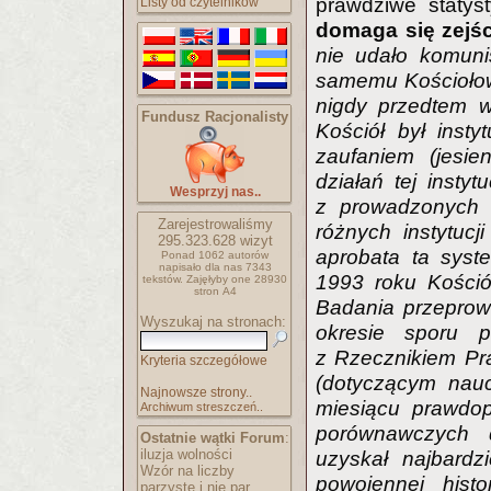
prawdziwe staty
Listy od czytelników
domaga się zejśc
nie udało komuni
samemu Kościołowi 
nigdy przedtem w
Fundusz Racjonalisty
Kościół był inst
zaufaniem (jesie
działań tej insty
Wesprzyj nas..
z prowadzonych 
Zarejestrowaliśmy
różnych instytuc
295.323.628
wizyt
aprobata ta syst
Ponad 1062 autorów
napisało
dla nas 7343
1993 roku Kośció
tekstów.
Zajęłyby one 28930
stron A4
Badania przeprow
Wyszukaj na stronach:
okresie sporu 
z Rzecznikiem Pr
Kryteria szczegółowe
(dotyczącym nauc
Najnowsze strony..
miesiącu prawdo
Archiwum streszczeń..
porównawczych 
Ostatnie wątki Forum
:
iluzja wolności
uzyskał najbardz
Wzór na liczby
powojennej histo
parzyste i nie par..