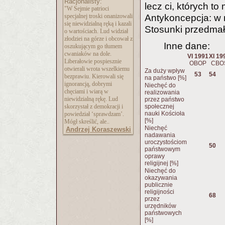
Racjonalisty:
lecz ci, których to
"W Sejmie patrioci
specjalnej troski onanizowali
Antykoncepcja: w
się niewidzialną ręką i kazali
Stosunki przedma
o wartościach. Lud widział
złodziei na górze i obcował z
Inne dane:
oszukującym go tłumem
cwaniaków na dole.
VI 1991
XI 19
Liberałowie pospiesznie
OBOP
CBO
otwierali wrota wszelkiemu
Za duży wpływ
53
54
bezprawiu. Kierowali się
na państwo [%]
ignorancją, dobrymi
Niechęć do
chęciami i wiarą w
realizowania
niewidzialną rękę. Lud
przez państwo
skorzystał z demokracji i
społecznej
nauki Kościoła
powiedział ‘sprawdzam’.
[%]
Mógł skreślić, ale..
Niechęć
Andrzej Koraszewski
nadawania
uroczystościom
50
państwowym
oprawy
religijnej [%]
Niechęć do
okazywania
publicznie
religijności
68
przez
urzędników
państwowych
[%]