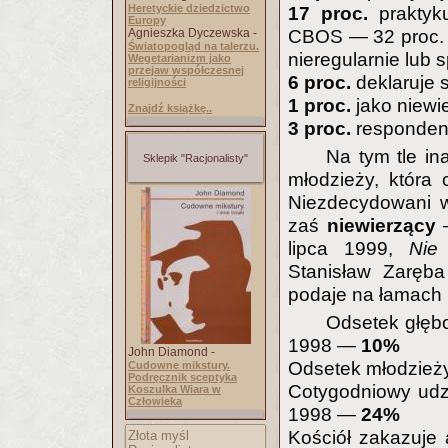
Heretyckie dziedzictwo
17 proc.
praktyku
Europy
Agnieszka Dyczewska -
CBOS — 32 proc. P
Światopogląd na talerzu.
nieregularnie lub 
Wegetarianizm jako
przejaw współczesnej
6 proc.
deklaruje s
religijności
1 proc.
jako niewie
Znajdź książkę..
3 proc.
respondent
Na tym tle in
Sklepik "Racjonalisty"
młodzieży, która 
Niezdecydowani w
zaś
niewierzący
lipca 1999,
Nie
Stanisław Zaręba 
podaje na łamach 
Odsetek głęb
1998 —
10%
John Diamond -
Odsetek młodzież
Cudowne mikstury.
Podręcznik sceptyka
Cotygodniowy udz
Koszulka Wiara w
Człowieka
1998 —
24%
Kościół zakazuje 
Złota myśl