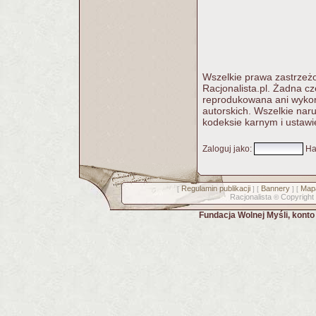
Wszelkie prawa zastrzeżo
Racjonalista.pl. Żadna c
reprodukowana ani wykorz
autorskich. Wszelkie nar
kodeksie karnym i ustawi
Zaloguj jako
:
Ha
Regulamin publikacji
Bannery
Mapa
[
] [
] [
Racjonalista
Copyright
©
Fundacja Wolnej Myśli, kont