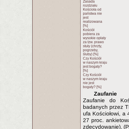
Zasada
rozdziału
Kościoła od
państwa nie
jest
realizowana
[%]
Kościół
pobiera za
wysokie opłaty
za tzw. prawo
stuły (chrzty,
pogrzeby,
śluby) [%]
Czy Kościół
w naszym kraju
jest bogaty?
[%]
Czy Kościół
w naszym kraju
nie jest
bogaty? [%]
Zaufanie
Zaufanie do Kośc
badanych przez T
ufa Kościołowi, a 
27 proc. ankietow
zdecydowanie). (P