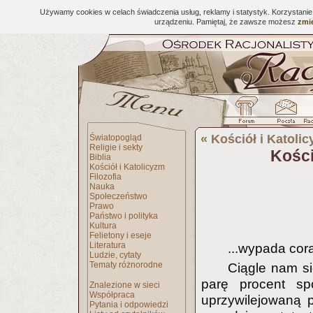
Używamy cookies w celach świadczenia usług, reklamy i statystyk. Korzystani
urządzeniu. Pamiętaj, że zawsze możesz
zmie
«
Kościół i Katoli
Światopogląd
Religie i sekty
Kości
Biblia
Kościół i Katolicyzm
Filozofia
Nauka
Społeczeństwo
Prawo
Państwo i polityka
Kultura
Felietony i eseje
Literatura
...wypada cor
Ludzie, cytaty
Tematy różnorodne
Ciągle nam si
parę procent spo
Znalezione w sieci
Współpraca
uprzywilejowaną p
Pytania i odpowiedzi