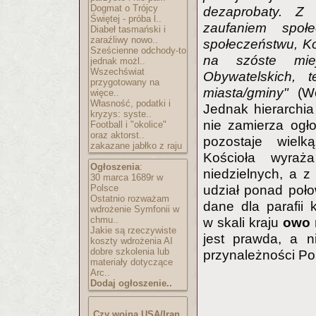
Dogmat o Trójcy
dezaprobaty. Z p
Świętej - próba l..
zaufaniem społe
Diabeł tasmański i
zaraźliwy nowo..
społeczeństwu, Koś
Sześcienne odchody-to
na szóste mie
jednak możl..
Wszechświat
Obywatelskich, t
przygotowany na
miasta/gminy"
(W
więce..
Własność, podatki i
Jednak hierarchi
kryzys: syste..
nie zamierza ogł
Football i "okolice"
oraz aktorst..
pozostaje wielk
zakazane jabłko z raju
Kościoła wyraż
Ogłoszenia
:
niedzielnych, a z 
30 marca 1689r w
Polsce
udział ponad poło
Ostatnio rozważam
dane dla parafii 
wdrożenie Symfonii w
chmu..
w skali kraju
owo 
Jakie są rzeczywiste
jest prawda, a n
koszty wdrożenia AI
dobre szkolenia lub
przynależności Po
materiały dotyczące
Arc..
Dodaj ogłoszenie..
Czy wojna USA/Iran