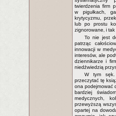
systematyczny p
twierdzenia firm
w pigułkach, g
krytycyzmu, przek
lub po prostu ko
zignorowane, i tak
To nie jest 
patrząc całości
innowacji w medyc
interesów, ale po
dziennikarze i f
niedźwiedzią przy
W tym sęk. 
przeczytać tę ks
ona podejmować d
bardziej świado
medycznych, ko
przewyższą wszys
opartej na dowoda