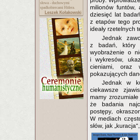
próby. Wprowadze
słowa - duchowymi
milionów funtów,
spadkobiercami Hitlera.
Leszek Kołakowski
dziesięć lat bad
z etapów tego pro
ideały rzetelnych
Jednak zawo
z badań, który
wyobrażenie o ni
i wykresów, ukaz
cieniami, oraz 
pokazujących dane 
Jednak w ku
ciekawsze zjawi
mamy zrozumiałe 
że badania najc
postępy, okraszo
W mediach często
słów, jak „kuracja",