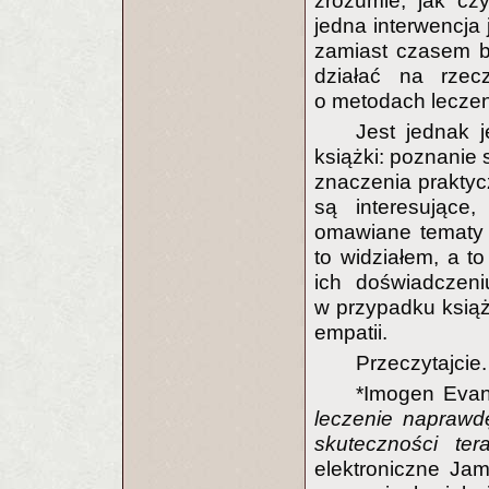
zrozumie, jak cz
jedna interwencja
zamiast czasem b
działać na rzec
o metodach leczeni
Jest jednak 
książki: poznanie 
znaczenia praktyc
są interesujące,
omawiane tematy s
to widziałem, a to
ich doświadczen
w przypadku książ
empatii.
Przeczytajcie.
*Imogen Evan
leczenie naprawd
skuteczności tera
elektroniczne Jam