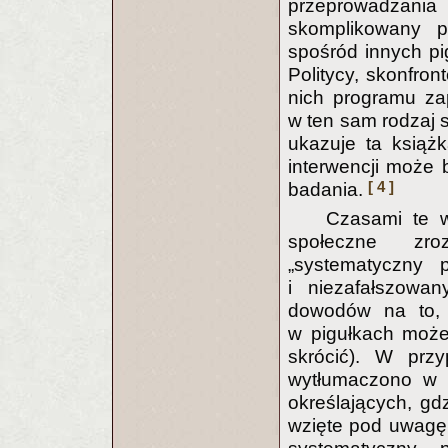
przeprowadzani
skomplikowany p
spośród innych pi
Politycy, skonfro
nich programu za
w ten sam rodzaj s
ukazuje ta książk
interwencji może 
[ 4 ]
badania.
Czasami te 
społeczne zro
„systematyczny p
i niezafałszow
dowodów na to, ż
w pigułkach może
skrócić). W prz
wytłumaczono w t
określających, g
wzięte pod uwagę 