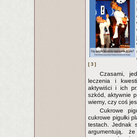
[ 3 ]
Czasami, je
leczenia i kwes
aktywiści i ich 
szkód, aktywnie 
wiemy, czy coś jes
Cukrowe pigu
cukrowe pigułki p
testach. Jednak 
argumentują, ż