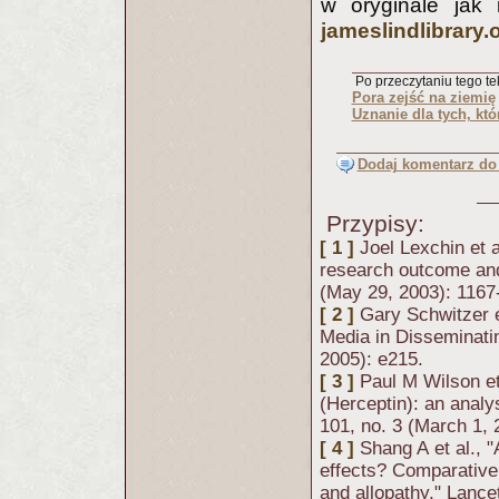
w oryginale jak 
jameslindlibrary.
Po przeczytaniu tego tek
Pora zejść na ziemię
Uznanie dla tych, któ
Dodaj komentarz do 
Przypisy:
[ 1 ]
Joel Lexchin et 
research outcome and
(May 29, 2003): 1167
[ 2 ]
Gary Schwitzer e
Media in Disseminatin
2005): e215.
[ 3 ]
Paul M Wilson et
(Herceptin): an anal
101, no. 3 (March 1, 
[ 4 ]
Shang A et al., 
effects? Comparative 
and allopathy," Lance