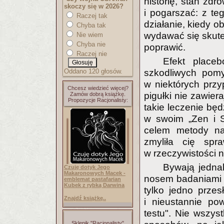
historię, stan zdr
skoczy się w 2026?
i pogarszać: z te
Raczej tak
działanie, kiedy 
Chyba tak
wydawać się skutec
Nie wiem
Chyba nie
poprawić.
Raczej nie
Efekt place
Oddano 120 głosów.
szkodliwych pomy
w niektórych przy
Chcesz wiedzieć więcej?
pigułki nie zawier
Zamów dobrą książkę.
Propozycje Racjonalisty:
takie leczenie będ
w swoim „Zen i S
celem metody nau
zmyliła cię spr
w rzeczywistości n
Bywają jedna
Czuję dotyk Jego
Makaronowych Macek -
nosem badaniami n
emblemat pastafarian
Kubek z rybką Darwina
tylko jedno przes
Znajdź książkę..
i nieustannie po
testu". Nie wszys
Sklepik "Racjonalisty"