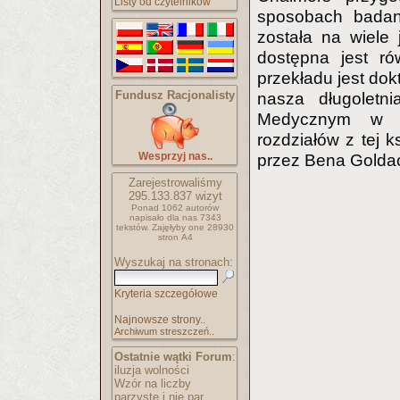
Listy od czytelników
sposobach badani
została na wiele 
dostępna jest ró
przekładu jest dok
Fundusz Racjonalisty
nasza długoletni
Medycznym w Ło
rozdziałów z tej 
Wesprzyj nas..
przez Bena Goldac
Zarejestrowaliśmy
295.133.837
wizyt
Ponad 1062 autorów
napisało
dla nas 7343
tekstów.
Zajęłyby one 28930
stron A4
Wyszukaj na stronach:
Kryteria szczegółowe
Najnowsze strony..
Archiwum streszczeń..
Ostatnie wątki Forum
:
iluzja wolności
Wzór na liczby
parzyste i nie par..