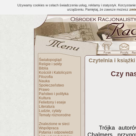
Używamy cookies w celach świadczenia usług, reklamy i statystyk. Korzystani
urządzeniu. Pamiętaj, że zawsze możesz
zmie
Czytelnia i książki
Światopogląd
Religie i sekty
Biblia
Czy nas
Kościół i Katolicyzm
Filozofia
Nauka
Społeczeństwo
Prawo
Państwo i polityka
Kultura
Felietony i eseje
Literatura
Ludzie, cytaty
Tematy różnorodne
Znalezione w sieci
Trójka autor
Współpraca
Pytania i odpowiedzi
Chalmers przygo