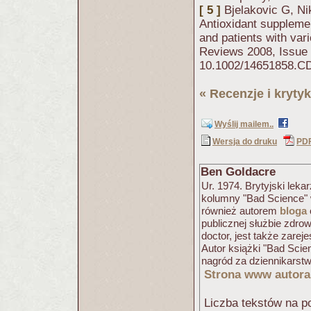
[ 5 ]
Bjelakovic G, Ni
Antioxidant supplemen
and patients with va
Reviews 2008, Issue 
10.1002/14651858.C
«
Recenzje i krytyk
Wyślij mailem..
Wersja do druku
PD
Ben Goldacre
Ur. 1974. Brytyjski lekar
kolumny "Bad Science" 
również autorem
bloga
publicznej służbie zdrow
doctor, jest także zarej
Autor książki "Bad Scien
nagród za dziennikarst
Strona www autora
Liczba tekstów na po