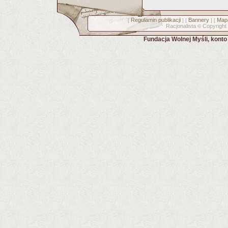
Regulamin publikacji
Bannery
Mapa
[
] [
] [
Racjonalista
Copyright
©
Fundacja Wolnej Myśli, kont