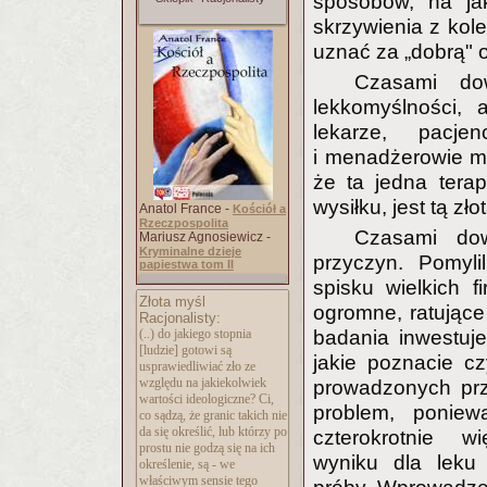
sposobów, na ja
skrzywienia z kol
uznać za „dobrą" 
Czasami do
lekkomyślności, 
lekarze, pacjenc
i menadżerowie m
że ta jedna terap
wysiłku, jest tą zło
Anatol France -
Kościół a
Rzeczpospolita
Czasami do
Mariusz Agnosiewicz -
Kryminalne dzieje
przyczyn. Pomyli
papiestwa tom II
spisku wielkich 
Złota myśl
ogromne, ratujące
Racjonalisty:
(..) do jakiego stopnia
badania inwestuje
[ludzie] gotowi są
jakie poznacie cz
usprawiedliwiać zło ze
względu na jakiekolwiek
prowadzonych prz
wartości ideologiczne? Ci,
problem, poniew
co sądzą, że granic takich nie
da się określić, lub którzy po
czterokrotnie 
prostu nie godzą się na ich
wyniku dla leku 
określenie, są - we
właściwym sensie tego