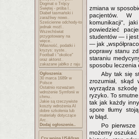
Dogmat o Trójcy
zmiana w sposobie
Świętej - próba l..
Diabeł tasmański i
pacjentów. W o
zaraźliwy nowo..
komunikacji", jak
Sześcienne odchody-to
jednak możl..
powiedzieć pacje
Wszechświat
studentów — i jest
przygotowany na
więce..
— jak „współpraco
Własność, podatki i
kryzys: syste..
poprawy stanu zdr
Football i "okolice"
staraniu medycyn
oraz aktorst..
zakazane jabłko z raju
sposobu leczenia d
Aby tak się s
Ogłoszenia
:
30 marca 1689r w
zrozumiał, skąd 
Polsce
Ostatnio rozważam
wyrządza szkodę 
wdrożenie Symfonii w
ryzyko. To smutne,
chmu..
Jakie są rzeczywiste
tak jak każdy inny
koszty wdrożenia AI
spore tłumy stoj
dobre szkolenia lub
materiały dotyczące
w błąd.
Arc..
Dodaj ogłoszenie..
Po pierwsze i
możemy oszukać s
Czy wojna USA/Iran