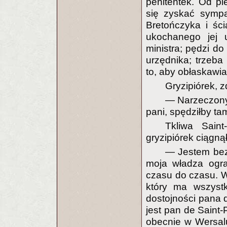
penitentek. Od pi
się zyskać sympat
Bretończyka i śc
ukochanego jej 
ministra; pędzi do
urzędnika; trzeba
to, aby obłaskawi
Gryzipiórek, z
— Narzeczony p
pani, spędziłby ta
Tkliwa Sain
gryzipiórek ciągnął
— Jestem bezs
moja władza ogra
czasu do czasu. W
który ma wszystk
dostojności pana 
jest pan de Saint-
obecnie w Wersalu