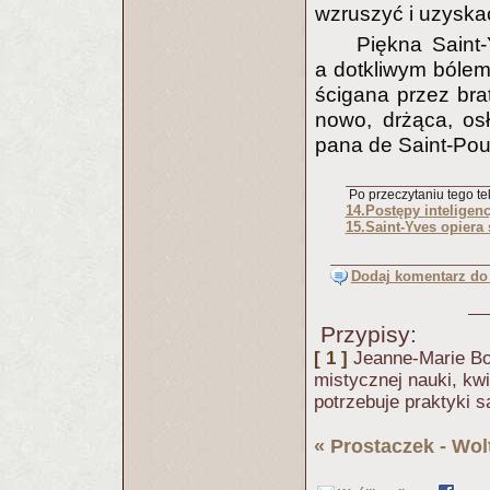
wzruszyć i uzyska
Piękna Saint
a dotkliwym bólem
ścigana przez brata
nowo, drżąca, osł
pana de Saint-Po
Po przeczytaniu tego tek
14.Postępy inteligenc
15.Saint-Yves opiera 
Dodaj komentarz do 
Przypisy:
[ 1 ]
Jeanne-Marie Bou
mistycznej nauki, kw
potrzebuje praktyki 
«
Prostaczek - Wol