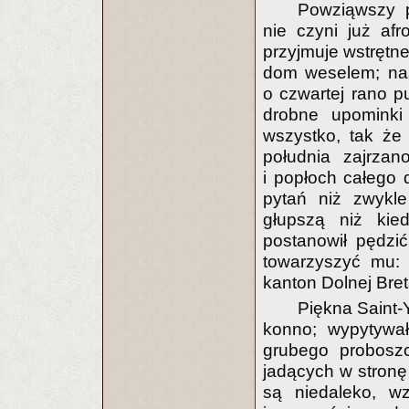
Powziąwszy p
nie czyni już af
przyjmuje wstrętne
dom weselem; nas
o czwartej rano 
drobne upominki
wszystko, tak że 
południa zajrzan
i popłoch całego 
pytań niż zwykle
głupszą niż kied
postanowił pędzić
towarzyszyć mu: 
kanton Dolnej Bret
Piękna Saint-Y
konno; wypytywał
grubego proboszc
jadących w stronę
są niedaleko, wz