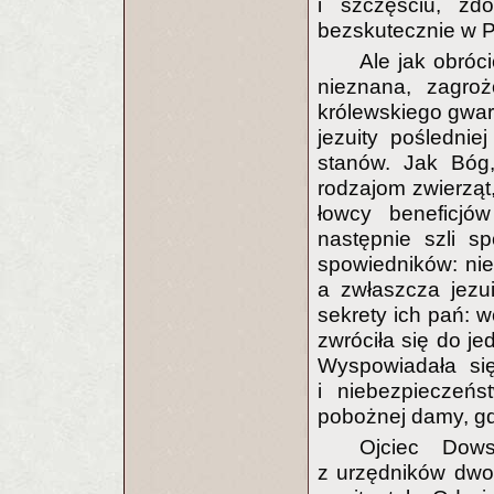
i szczęściu, zd
bezskutecznie w P
Ale jak obróc
nieznana, zagro
królewskiego gward
jezuity pośledniej
stanów. Jak Bóg,
rodzajom zwierząt,
łowcy beneficjów
następnie szli sp
spowiedników: nie 
a zwłaszcza jezui
sekrety ich pań: w
zwróciła się do je
Wyspowiadała si
i niebezpieczeńs
pobożnej damy, gd
Ojciec Dow
z urzędników dwor