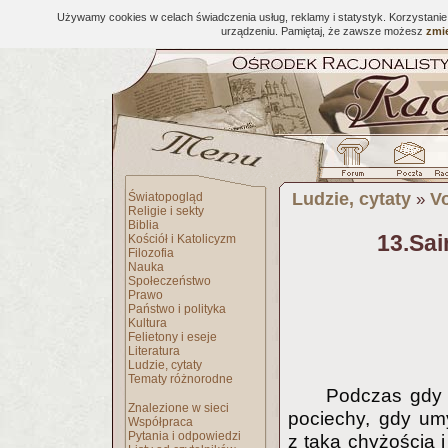
Używamy cookies w celach świadczenia usług, reklamy i statystyk. Korzystani
urządzeniu. Pamiętaj, że zawsze możesz
zmie
Ludzie, cytaty
Vo
Światopogląd
»
Religie i sekty
Biblia
13.Sai
Kościół i Katolicyzm
Filozofia
Nauka
Społeczeństwo
Prawo
Państwo i polityka
Kultura
Felietony i eseje
Literatura
Ludzie, cytaty
Tematy różnorodne
Podczas gdy p
Znalezione w sieci
pociechy, gdy umy
Współpraca
Pytania i odpowiedzi
z taką chyżością i