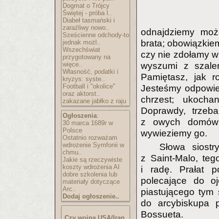
Dogmat o Trójcy
Świętej - próba l..
Diabeł tasmański i
zaraźliwy nowo..
odnajdziemy moż
Sześcienne odchody-to
brata; obowiązkie
jednak możl..
Wszechświat
czy nie zdołamy w
przygotowany na
więce..
wyszumi z szale
Własność, podatki i
Pamiętasz, jak 
kryzys: syste..
Football i "okolice"
Jesteśmy odpowie
oraz aktorst..
chrzest; ukocha
zakazane jabłko z raju
Doprawdy, trzeba
Ogłoszenia
:
z owych domów r
30 marca 1689r w
Polsce
wywieziemy go.
Ostatnio rozważam
wdrożenie Symfonii w
Słowa siostr
chmu..
z Saint-Malo, teg
Jakie są rzeczywiste
koszty wdrożenia AI
i radę. Prałat p
dobre szkolenia lub
polecające do oj
materiały dotyczące
Arc..
piastującego tym
Dodaj ogłoszenie..
do arcybiskupa 
Bossueta.
Czy wojna USA/Iran