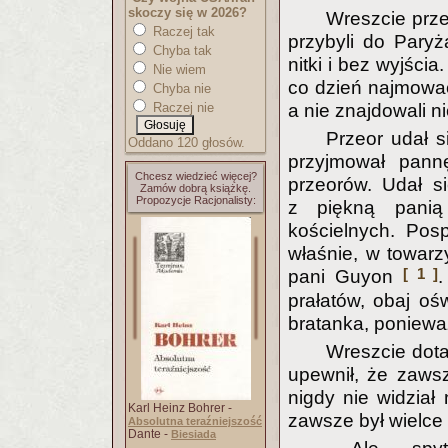
skoczy się w 2026?
Wreszcie przeo
Raczej tak
przybyli do Paryż
Chyba tak
nitki i bez wyjści
Nie wiem
co dzień najmować
Chyba nie
Raczej nie
a nie znajdowali ni
Przeor udał s
Oddano 120 głosów.
przyjmował pann
Chcesz wiedzieć więcej?
przeorów. Udał si
Zamów dobrą książkę.
Propozycje Racjonalisty:
z piękną panią
kościelnych. Pos
właśnie, w towarz
[ 1 ]
pani Guyon
.
prałatów, obaj oś
bratanka, poniewa
Wreszcie dotar
upewnił, że zaws
nigdy nie widział
Karl Heinz Bohrer -
zawsze był wielce
Absolutna teraźniejszość
Dante -
Biesiada