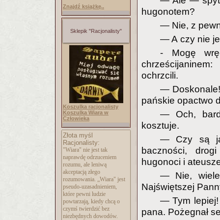
— Ale — spyta
Znajdź książkę..
hugonotem?
— Nie, z pewn
Sklepik "Racjonalisty"
— A czy nie je
- Mogę wręc
chrześcijaninem:
ochrzcili.
— Doskonale!
pańskie opactwo 
Koszulka racjonalisty
— Och, bar
Koszulka Wiara w
Człowieka
kosztuje.
Złota myśl
— Czy są ja
Racjonalisty:
baczności, drogi
"Wiara" nie jest tak
naprawdę odrzuceniem
hugonoci i ateusze
rozumu, ale leniwą
akceptacją złego
— Nie, wiel
rozumowania. „Wiara" jest
Najświętszej Panny
pseudo-uzasadnieni
em,
które pewni ludzie
— Tym lepiej!
powtarzają, kiedy chcą o
czymś twierdzić bez
pana. Pożegnał ser
niezbędnych dowodów.