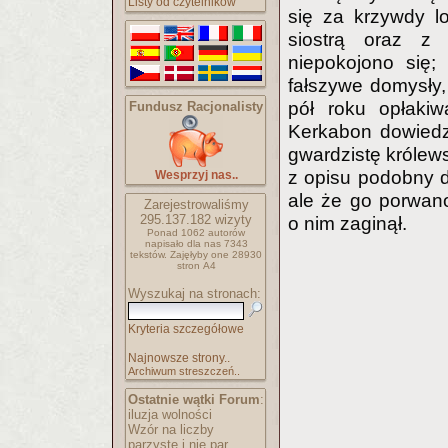
Listy od czytelników
się za krzywdy l
siostrą oraz z 
niepokojono się; 
fałszywe domysły,
pół roku opłaki
Fundusz Racjonalisty
Kerkabon dowiedzi
gwardzistę królews
z opisu podobny d
Wesprzyj nas..
ale że go porwano
Zarejestrowaliśmy
295.137.182
wizyty
o nim zaginął.
Ponad 1062 autorów
napisało
dla nas 7343
tekstów.
Zajęłyby one 28930
stron A4
Wyszukaj na stronach:
Kryteria szczegółowe
Najnowsze strony..
Archiwum streszczeń..
Ostatnie wątki Forum
:
iluzja wolności
Wzór na liczby
parzyste i nie par..