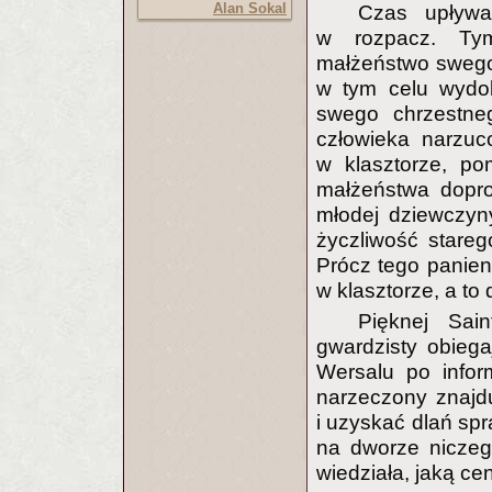
Alan Sokal
Czas upływa
w rozpacz. Tym
małżeństwo swego 
w tym celu wydob
swego chrzestneg
człowieka narzuc
w klasztorze, po
małżeństwa dopro
młodej dziewczyny
życzliwość starego
Prócz tego panien
w klasztorze, a t
Pięknej Sain
gwardzisty obieg
Wersalu po inform
narzeczony znajdu
i uzyskać dlań spr
na dworze niczeg
wiedziała, jaką ce