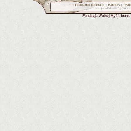
Regulamin publikacji
Bannery
Mapa
[
] [
] [
Racjonalista
Copyright
©
Fundacja Wolnej Myśli, kont