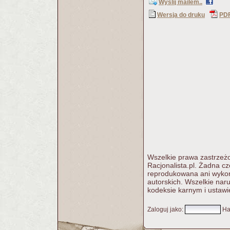
Wyślij mailem..
Wersja do druku
PD
Wszelkie prawa zastrzeżo
Racjonalista.pl. Żadna c
reprodukowana ani wykorz
autorskich. Wszelkie nar
kodeksie karnym i ustawi
Zaloguj jako
:
Ha