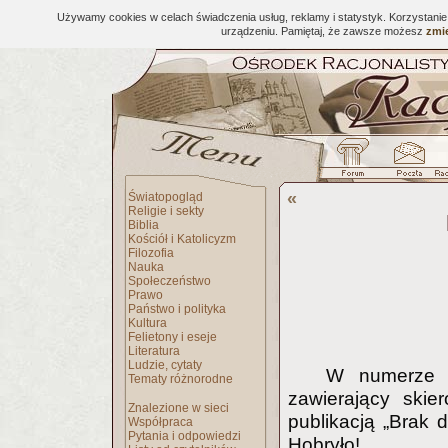
Używamy cookies w celach świadczenia usług, reklamy i statystyk. Korzystani
urządzeniu. Pamiętaj, że zawsze możesz
zmie
«
Światopogląd
Religie i sekty
Biblia
Kościół i Katolicyzm
Filozofia
Nauka
Społeczeństwo
Prawo
Państwo i polityka
Kultura
Felietony i eseje
Literatura
Ludzie, cytaty
W numerze 1
Tematy różnorodne
zawierający ski
Znalezione w sieci
publikacją „Brak
Współpraca
Pytania i odpowiedzi
Hobryło!