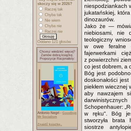
skoczy się w 2026?
niespodziankach w
Raczej tak
jukatańskiej, któ
Chyba tak
dinozaurów.
Nie wiem
Jako że — mówiąc
Chyba nie
Raczej nie
niebiosami, nie
teologiczny wnios
Oddano 121 głosów.
w owe feralne d
Chcesz wiedzieć więcej?
fajerwerkami cię
Zamów dobrą książkę.
Propozycje Racjonalisty:
z powierzchni ziem
co jest dobrem, a 
Bóg jest podobno
doskonałości jes
piekłem wiecznej w
aby nawzajem si
darwinistycznyc
Schopenhauer: „Ro
w ręku". Bóg jes
Antonio Negri -
Goodbye
Mr Socialism
stworzyła brata 
Znajdź książkę..
siostrze antylo