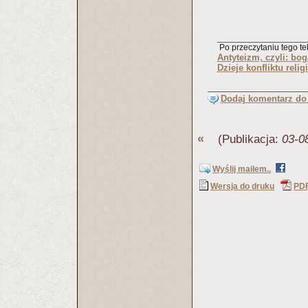
Po przeczytaniu tego tek
Antyteizm, czyli: bo
Dzieje konfliktu religi
Dodaj komentarz do 
«
(Publikacja:
03-0
Wyślij mailem..
Wersja do druku
PD