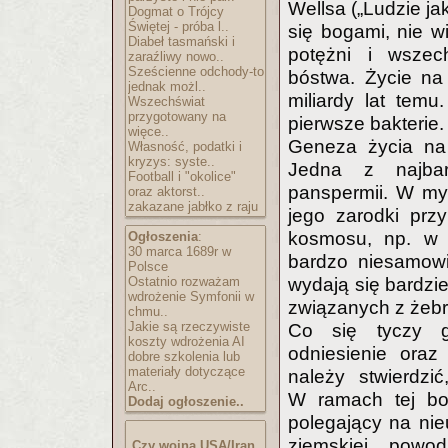
Wellsa („Ludzie ja
Dogmat o Trójcy
Świętej - próba l..
się bogami, nie w
Diabeł tasmański i
potężni i wszec
zaraźliwy nowo..
Sześcienne odchody-to
bóstwa. Życie na
jednak możl..
miliardy lat temu
Wszechświat
przygotowany na
pierwsze bakterie.
więce..
Geneza życia na 
Własność, podatki i
kryzys: syste..
Jedna z najbard
Football i "okolice"
panspermii. W myśl
oraz aktorst..
zakazane jabłko z raju
jego zarodki przy
kosmosu, np. w g
Ogłoszenia
:
30 marca 1689r w
bardzo niesamowi
Polsce
Ostatnio rozważam
wydają się bardzi
wdrożenie Symfonii w
związanych z żebr
chmu..
Jakie są rzeczywiste
Co się tyczy ge
koszty wdrożenia AI
odniesienie oraz
dobre szkolenia lub
materiały dotyczące
należy stwierdzi
Arc..
W ramach tej bos
Dodaj ogłoszenie..
polegający na nie
ziemskiej, powo
Czy wojna USA/Iran