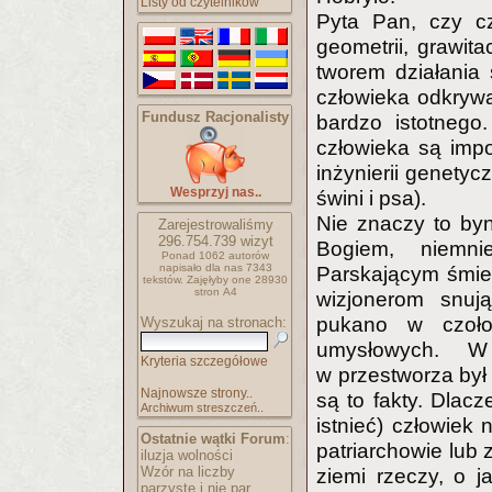
Listy od czytelników
Pyta Pan, czy cz
geometrii, grawita
tworem działania
człowieka odkrywa
Fundusz Racjonalisty
bardzo istotnego
człowieka są impo
inżynierii genetyc
Wesprzyj nas..
świni i psa).
Nie znaczy to byna
Zarejestrowaliśmy
296.754.739
wizyt
Bogiem, niemni
Ponad 1062 autorów
napisało
dla nas 7343
Parskającym śmie
tekstów.
Zajęłyby one 28930
stron A4
wizjonerom snuj
pukano w czoło
Wyszukaj na stronach:
umysłowych. W
Kryteria szczegółowe
w przestworza był
Najnowsze strony..
są to fakty. Dlacz
Archiwum streszczeń..
istnieć) człowiek 
Ostatnie wątki Forum
:
patriarchowie lub
iluzja wolności
Wzór na liczby
ziemi rzeczy, o j
parzyste i nie par..