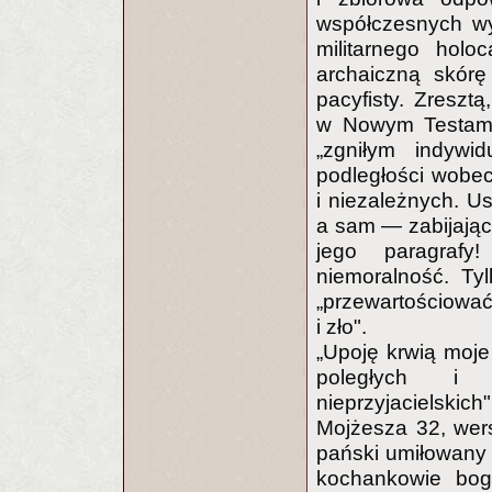
współczesnych wy
militarnego holo
archaiczną skórę
pacyfisty. Zreszt
w Nowym Testamen
„zgniłym indywidu
podległości wobec
i niezależnych. U
a sam — zabijając,
jego paragrafy
niemoralność. Ty
„przewartościowa
i zło".
„Upoję krwią moje
poległych i 
nieprzyjaciels
Mojżesza 32, wer
pański umiłowany 
kochankowie bogó