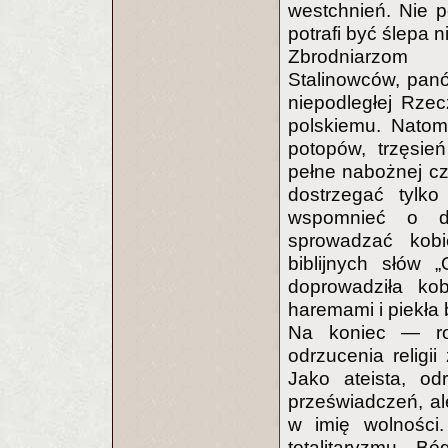
westchnień. Nie p
potrafi być ślepa n
Zbrodniarzom 
Stalinowców, panó
niepodległej Rzec
polskiemu. Natom
potopów, trzęsie
pełne nabożnej czc
dostrzegać tylko
wspomnieć o do
sprowadzać kob
biblijnych słów 
doprowadziła ko
haremami i piekła 
Na koniec — roz
odrzucenia religi
Jako ateista, o
przeświadczeń, a
w imię wolności.
totalitaryzmu. 