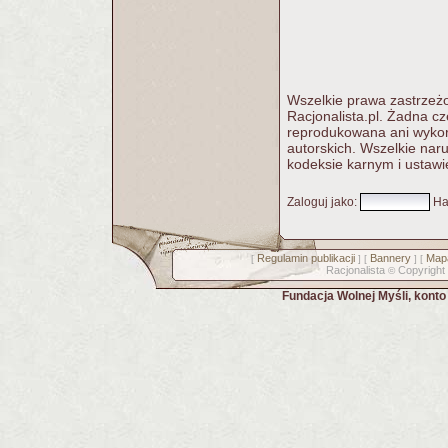
Wszelkie prawa zastrzeżo
Racjonalista.pl. Żadna c
reprodukowana ani wykorz
autorskich. Wszelkie nar
kodeksie karnym i ustawi
Zaloguj jako
:
Ha
Regulamin publikacji
Bannery
Mapa
[
] [
] [
Racjonalista
Copyright
©
Fundacja Wolnej Myśli, kont