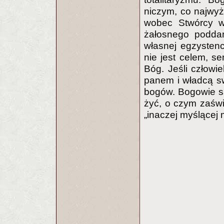
niczym, co najwy
wobec Stwórcy wi
żałosnego poddań
własnej egzystenc
nie jest celem, se
Bóg. Jeśli człowi
panem i władcą sw
bogów. Bogowie s
żyć, o czym zaśw
„inaczej myślącej 