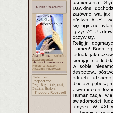
uśmiercenia. Sły
Sklepik "Racjonalisty"
Dawkins, dochodz
zarówno lwa, jak 
bóstwa! A jeśli l
się logiczne pytan
igrzysk?" U zdro
oczywisty.
Religijni dogmaty
i amen! Boga zgł
jednak, jako człow
Anatol France -
Kościół a
Rzeczpospolita
kierując się lud
Mariusz Agnosiewicz -
w sobie niesamow
Kościół a faszyzm.
Anatomia kolaboracji
despotów,, bóstwo
odruch ludzkiego
Złota myśl
Racjonalisty:
dziejów głęboką m
Dzięki Bogu, siedzę u stóp
Darwina i Huxleya.
z wyobrażeń Jezus
Theodore Roosevelt
Humanizacja wier
świadomości ludz
umysłu. W XXI w
i zbiorowa odpo