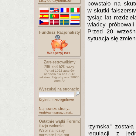
Listy od czytelników
powstało na skut
w skutki fałszerst
tysiąc lat rozdzie
władcy próbowali
Przed 20 wrześni
Fundusz Racjonalisty
sytuacja się zmien
Wesprzyj nas..
Zarejestrowaliśmy
296.753.520
wizyt
Ponad 1062 autorów
napisało
dla nas 7343
tekstów.
Zajęłyby one 28930
stron A4
Wyszukaj na stronach:
Kryteria szczegółowe
Najnowsze strony..
Archiwum streszczeń..
Ostatnie wątki Forum
:
rzymska" została
iluzja wolności
Wzór na liczby
regulacji z je
parzyste i nie par..