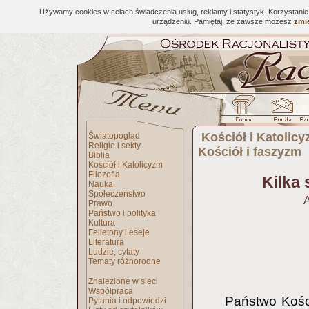
Używamy cookies w celach świadczenia usług, reklamy i statystyk. Korzystani
urządzeniu. Pamiętaj, że zawsze możesz
zmie
Kościół i Katolic
Światopogląd
Religie i sekty
Kościół i faszyzm
Biblia
Kościół i Katolicyzm
Filozofia
Kilka
Nauka
Społeczeństwo
A
Prawo
Państwo i polityka
Kultura
Felietony i eseje
Literatura
Ludzie, cytaty
Tematy różnorodne
Znalezione w sieci
Współpraca
Państwo Kości
Pytania i odpowiedzi