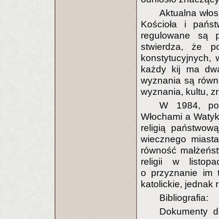
Aktualna włos
Kościoła i państ
regulowane są p
stwierdza, że 
konstytucyjnych, 
każdy kij ma dwa
wyznania są równ
wyznania, kultu, zr
W 1984, pod
Włochami a Watyka
religią państwow
wiecznego miasta
równość małżeńst
religii w listo
o przyznanie im 
katolickie, jednak
Bibliografia:
Dokumenty do