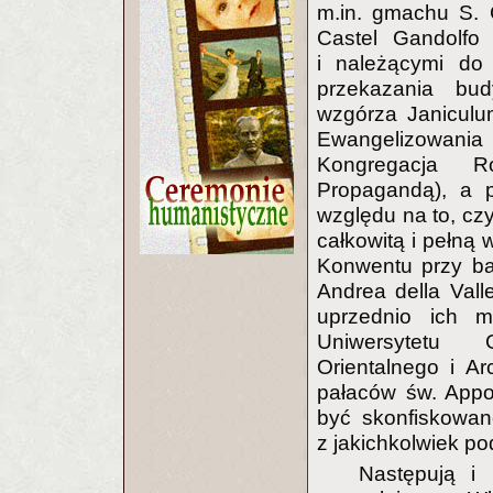
m.in. gmachu S. Ca
Castel Gandolfo
i należącymi do
przekazania bu
wzgórza Janiculu
Ewangelizowani
Kongregacja R
Propagandą), a p
względu na to, cz
całkowitą i pełną
Konwentu przy ba
Andrea della Vall
uprzednio ich m
Uniwersytetu G
Orientalnego i A
pałaców św. Appo
być skonfiskowan
z jakichkolwiek pod
Następują i 