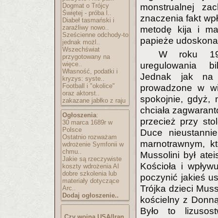
Dogmat o Trójcy
monstrualnej zac
Świętej - próba l..
znaczenia fakt wp
Diabeł tasmański i
zaraźliwy nowo..
metodę kija i ma
Sześcienne odchody-to
papieże udoskonala
jednak możl..
Wszechświat
W roku 192
przygotowany na
więce..
uregulowania bi
Własność, podatki i
Jednak jak na 
kryzys: syste..
Football i "okolice"
prowadzone w wie
oraz aktorst..
spokojnie, gdyż, 
zakazane jabłko z raju
chciała zagwaranto
Ogłoszenia
:
przecież przy sto
30 marca 1689r w
Polsce
Duce nieustannie
Ostatnio rozważam
marnotrawnym, kt
wdrożenie Symfonii w
chmu..
Mussolini był ate
Jakie są rzeczywiste
Kościoła i wpływ
koszty wdrożenia AI
dobre szkolenia lub
poczynić jakieś u
materiały dotyczące
Trójka dzieci Muss
Arc..
Dodaj ogłoszenie..
kościelny z Donną
Było to lizusos
Czy wojna USA/Iran