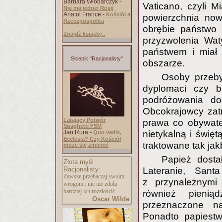
Barbara Włodarczyk -
Vaticano, czyli M
Nie ma jednej Rosji
Anatol France -
Kościół a
powierzchnia now
Rzeczpospolita
obrębie państwo 
Znajdź książkę..
przyzwolenia Wat
państwem i miał 
Sklepik "Racjonalisty"
obszarze.
Osoby przeby
dyplomaci czy 
podróżowania do
Obcokrajowcy zat
Latający Potwór
prawa co obywatel
Spaghetti FSM
Jan Rura -
nietykalną i świę
Quo vadis,
Ecclesia? Czy Kościół
traktowane tak jak
może się zmienić
Papież dosta
Złota myśl
Racjonalisty:
Lateranie, Sant
Zawsze przebaczaj swoim
z przynależnymi
wrogom : nic nie zdoła
bardziej ich rozzłościć.
również pienią
Oscar Wilde
przeznaczone na
Ponadto papiestw