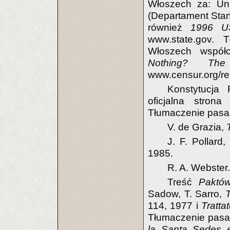
Włoszech za: Uni
(Departament Sta
również
1996 U
www.state.gov. 
Włoszech współ
Nothing? The
www.censur.org/re
Konstytucja 
oficjalna strona
Tłumaczenie pasa
V. de Grazia,
J. F. Pollard
1985.
R. A. Webster
Treść
Paktó
Sadow, T. Sarro,
114, 1977 i
Tratta
Tłumaczenie pasaż
la Santa Sedes e 