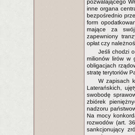
pozwalającego Wł
inne organa centr
bezpośrednio prze
form opodatkowani
mające za swój
zapewniony tranz
opłat czy należno
Jeśli chodzi 
milionów lirów w
obligacjach rząd
stratę terytoriów 
W zapisach k
Laterańskich, uję
swobodę sprawowa
zbiórek pieniężn
nadzoru państwowe
Na mocy konkorda
rozwodów (art. 36
sankcjonujący zr