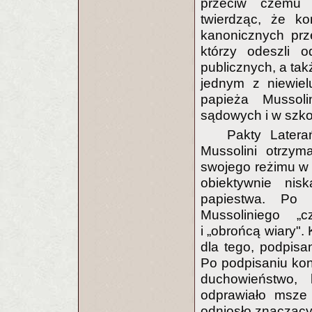
przeciw czemu p
twierdząc, że ko
kanonicznych prz
którzy odeszli o
publicznych, a takż
jednym z niewiel
papieża Mussoli
sądowych i w szko
Pakty Latera
Mussolini otrzyma
swojego reżimu w 
obiektywnie ni
papiestwa. Po 
Mussoliniego „
i „obrońcą wiary".
dla tego, podpisa
Po podpisaniu kon
duchowieństwo, 
odprawiało msze
odniosło znacząc