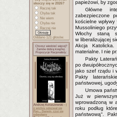
papieżowi, by zgod
skoczy się w 2026?
Raczej tak
Główne int
Chyba tak
zabezpieczone po
Nie wiem
kościelne wpływy 
Chyba nie
Mussoliniego przy
Raczej nie
Włochy staną s
Oddano 121 głosów.
w liberalizującej 
Akcja Katolicka
Chcesz wiedzieć więcej?
Zamów dobrą książkę.
materialne. I nie pr
Propozycje Racjonalisty:
Pakty Laterań
po dwuipółrocznyc
jako szef rządu i 
Pakty laterańsk
państwowej, ugody
Umowa państwo
Już w pierwszym
wprowadzoną w ar
Andrzej Koraszewski -
I
roku podług której
z wichru odezwał się
Pan... Darwin, czuj się
państwową". Pakt
odwołany