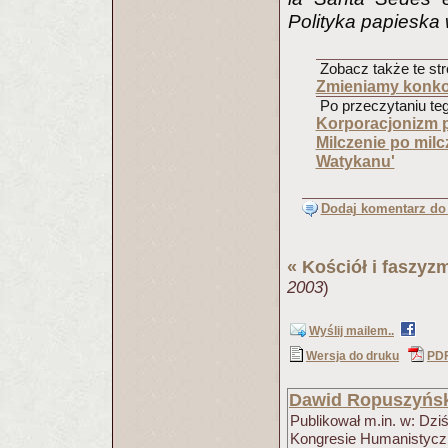
Polityka papieska
Zobacz także te str
Zmieniamy konko
Po przeczytaniu tego
Korporacjonizm p
Milczenie po milc
Watykanu'
Dodaj komentarz do 
«
Kościół i faszyz
2003
)
Wyślij mailem..
Wersja do druku
PD
Dawid Ropuszyńs
Publikował m.in. w: Dzi
Kongresie Humanistyczny