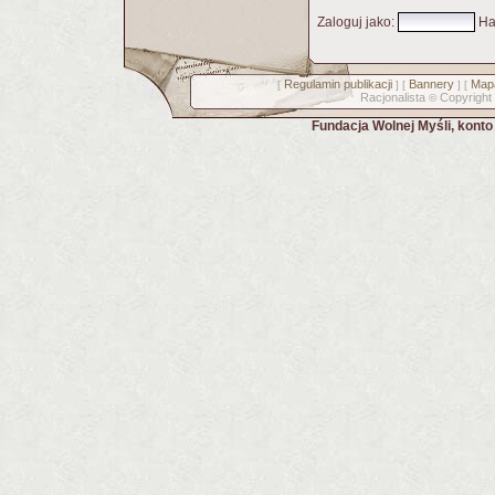
Zaloguj jako
:
Ha
Regulamin publikacji
Bannery
Mapa
[
] [
] [
Racjonalista
Copyright
©
Fundacja Wolnej Myśli, kont