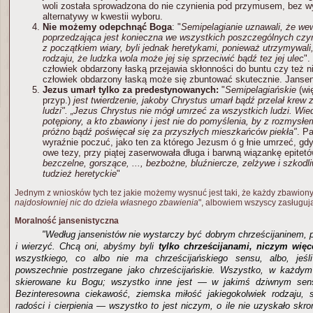
woli została sprowadzona do nie czynienia pod przymusem, bez 
alternatywy w kwestii wyboru.
Nie możemy odepchnąć Boga
: "
Semipelagianie uznawali, że we
poprzedzająca jest konieczna we wszystkich poszczególnych czy
z początkiem wiary, byli jednak heretykami, ponieważ utrzymywali,
rodzaju, że ludzka wola może jej się sprzeciwić bądź tez jej ulec
".
człowiek obdarzony łaską przejawia skłonności do buntu czy też n
człowiek obdarzony łaską może się zbuntować skutecznie. Janseniśc
Jezus umarł tylko za predestynowanych:
"
Semipelagiańskie
(wi
przyp.)
jest twierdzenie, jakoby Chrystus umarł bądź przelał krew 
ludzi". „Jezus Chrystus nie mógł umrzeć za wszystkich ludzi. Wied
potępiony, a kto zbawiony i jest nie do pomyślenia, by z rozmysł
próżno bądź poświęcał się za przyszłych mieszkańców piekła"
. P
wyraźnie poczuć, jako ten za którego Jezusm ó g łnie umrzeć, gdy
owe tezy, przy piątej zaserwowała długa i barwną wiązankę epitet
bezczelne, gorszące, ..., bezbożne, bluźniercze, zelżywe i szkodl
tudzież heretyckie
"
Jednym z wniosków tych tez jakie możemy wysnuć jest taki, że każdy zbawiony
najdosłowniej nic do dzieła własnego zbawienia
", albowiem wszyscy zasługują
Moralność jansenistyczna
"Według jansenistów nie wystarczy być dobrym chrześcijaninem, 
i wierzyć. Chcą oni, abyśmy byli
tylko chrześcijanami, niczym więc
wszystkiego, co albo nie ma chrześcijańskiego sensu, albo, jeśl
powszechnie postrzegane jako chrześcijańskie. Wszystko, w każdy
skierowane ku Bogu; wszystko inne jest — w jakimś dziwnym sens
Bezinteresowna ciekawość, ziemska miłość jakiegokolwiek rodzaju, s
radości i cierpienia — wszystko to jest niczym, o ile nie uzyskało skr