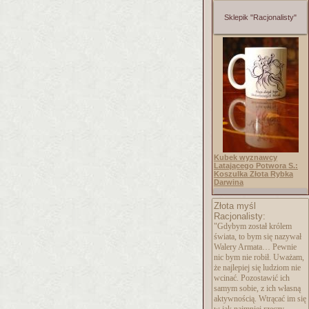
Sklepik "Racjonalisty"
Kubek wyznawcy
Latającego Potwora S.:
Koszulka Złota Rybka
Darwina
Złota myśl
Racjonalisty:
"Gdybym został królem
świata, to bym się nazywał
Walery Armata… Pewnie
nic bym nie robił. Uważam,
że najlepiej się ludziom nie
wcinać. Pozostawić ich
samym sobie, z ich własną
aktywnością. Wtrącać im się