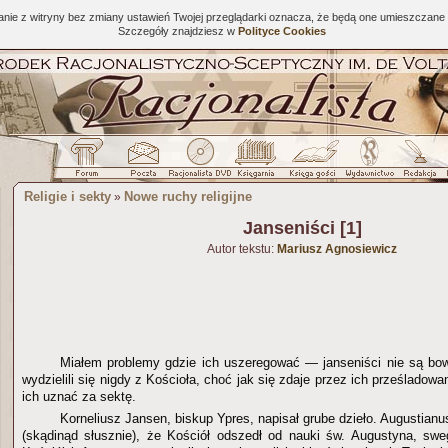
tanie z witryny bez zmiany ustawień Twojej przeglądarki oznacza, że będą one umieszcza
Szczegóły znajdziesz w
Polityce Cookies
Religie i sekty
Nowe ruchy religijne
»
Janseniści [1]
Autor tekstu:
Mariusz Agnosiewicz
Miałem problemy gdzie ich uszeregować — janseniści nie są bo
wydzielili się nigdy z Kościoła, choć jak się zdaje przez ich prześladowa
ich uznać za sektę.
Korneliusz Jansen, biskup Ypres, napisał grube dzieło. Augustianu
(skądinąd słusznie), że Kościół odszedł od nauki św. Augustyna, sw