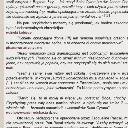
swój związek z Bogiem. Łzy — jak uczył Saint-Cyran (za św. Janem Chr
byśmy opłakiwali nasze grzechy, wszelki inny z nich użytek jest niewłaś
zbytnią surowością (np. matka opłakująca swe zmarłe dziecko popełniałab
[ 1 ]
ale doskonale się zgadza z jansenistyczną mentalnością."
Na paru przykładach możemy się przekonać, jak bardzo szkodni
tych fundamentalnych chrześcijan:
wdzięki kobiece
"Kobiety obnażające dłonie (!!!) lub ramiona popełniają grzech 
w mężczyznach nieczyste żądze, a to oznacza duchowe morderstwo"
pisarstwo artystyczne
"Autor romansów bądź dramatopisarz jest publicznym trucicielem
ludzi wierzących. Powinno się go uznać winnym niezliczonych duchowy
jedno, czy naprawdę je popełnił, czy też przyczynił się do nich swymi z
teatr
"Teatr z samej swej natury jest szkołą i ćwiczeniem się w wy
przedsięwzięcie, w którym [autor] z konieczności musi rozniecać w sob
(...) sztuki są ze wszech miar sprzeczne z Ewangeliami, psują one umy
bezbożnymi uczuciami, jakie wzbudzają".
Za Nicole podtrzymywał to nasz
zabawa
"Bawić się, to ni mniej ni więcej jak porzucać Boga, choćby 
Czyżbyśmy przez cały czas powinni płakać, a nigdy się nie śmiać ? —
właśnie tak — brzmiała odpowiedź zwolenników Saint-Cyrana"
wychowywanie i edukacja dzieci
Oto reguły pedagogiczne opracowane przez Jacqueline Pascal, mło
dla prowadzonej przez Port-Royal szkoły dziewcząt:
"Ażeby wdrożyć w
jedynie o Bogu, reguły te zalecają bardzo surowe i drobiazgowe formy dy