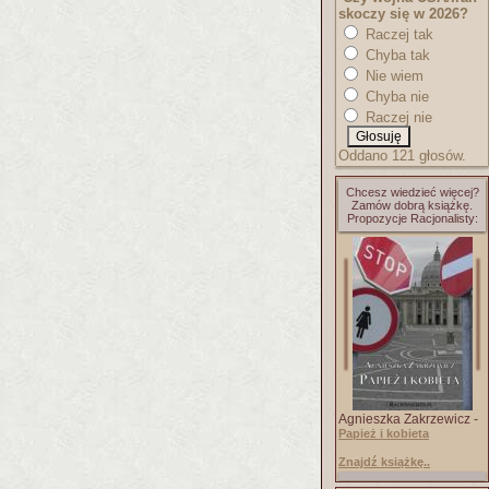
skoczy się w 2026?
Raczej tak
Chyba tak
Nie wiem
Chyba nie
Raczej nie
Oddano 121 głosów.
Chcesz wiedzieć więcej?
Zamów dobrą książkę.
Propozycje Racjonalisty:
Agnieszka Zakrzewicz -
Papież i kobieta
Znajdź książkę..