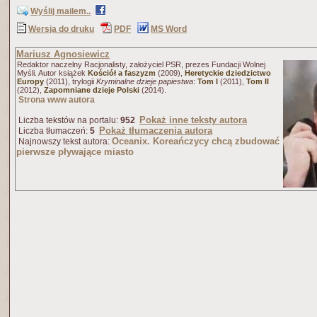
Wyślij mailem..
Wersja do druku
PDF
MS Word
Mariusz Agnosiewicz
Redaktor naczelny Racjonalisty, założyciel PSR, prezes Fundacji Wolnej
Myśli. Autor książek
Kościół a faszyzm
(2009),
Heretyckie dziedzictwo
Europy
(2011), trylogii
Kryminalne dzieje papiestwa
:
Tom I
(2011),
Tom II
(2012),
Zapomniane dzieje Polski
(2014).
Strona www autora
Pokaż inne teksty autora
Liczba tekstów na portalu:
952
Pokaż tłumaczenia autora
Liczba tłumaczeń:
5
Oceanix. Koreańczycy chcą zbudować
Najnowszy tekst autora:
pierwsze pływające miasto