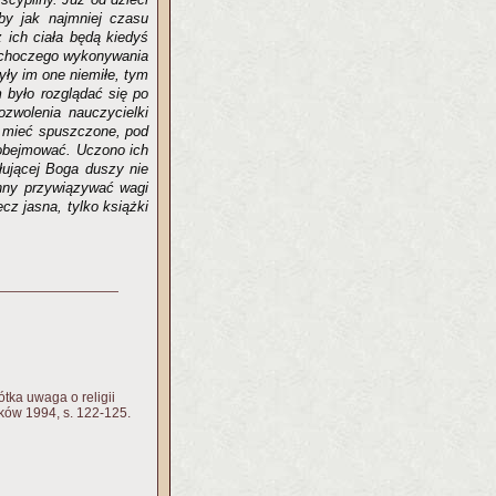
by jak najmniej czasu
ż ich ciała będą kiedyś
 ochoczego wykonywania
były im one niemiłe, tym
m było rozglądać się po
ozwolenia nauczycielki
ły mieć spuszczone, pod
 obejmować. Uczono ich
łującej Boga duszy nie
inny przywiązywać wagi
cz jasna, tylko książki
ótka uwaga o religii
ków 1994, s. 122-125.