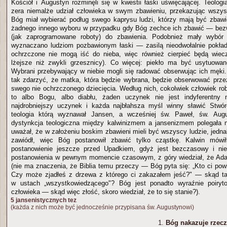
Kościół i Augustyn rozminęli się w kwestii łaski uświęcającej. Teolog
zera niemalże udział człowieka w swym zbawieniu, przekazując wszys
Bóg miał wybierać podług swego kaprysu ludzi, którzy mają być zbawie
żadnego innego wyboru w przypadku gdy Bóg zechce ich zbawić — be
(jak zaprogramowane roboty) do zbawienia. Podobnież mały wybór 
wyznaczano ludziom pozbawionym łaski — zasilą nieodwołalnie pokłady
ochrzczone nie mogą iść do nieba, więc również cierpieć będą wiec
lżejsze niż zwykli grzesznicy). Co więcej: piekło ma być usytuowa
Wybrani przebywający w niebie mogli się radować obserwując ich męki.
tak zdarzyć, że matka, która będzie wybrana, będzie obserwować prz
swego nie ochrzczonego dziecięcia. Według nich, cokolwiek człowiek ro
to albo Bogu, albo diabłu, żaden uczynek nie jest indyferentny 
najdrobniejszy uczynek i każda najbłahsza myśl winny sławić Stwór
teologia którą wyznawał Jansen, a wcześniej św. Paweł, św. Augu
dystynkcja teologiczna między kalwinizmem a jansenizmem polegała 
uważał, że w założeniu boskim zbawieni mieli być wszyscy ludzie, jedn
zawiódł, więc Bóg postanowił zbawić tylko cząstkę. Kalwin mówi
postanowienie jeszcze przed Upadkiem, gdyż jest bezczasowy i ni
postanowienia w pewnym momencie czasowym, z góry wiedział, że Ada
(nie ma znaczenia, że Biblia temu przeczy — Bóg pyta się: „Kto ci powi
Czy może zjadłeś z drzewa z którego ci zakazałem jeść?" — skąd ta
w ustach „wszystkowiedzącego"? Bóg jest ponadto wyraźnie poiryt
człowieka — skąd więc złość, skoro wiedział, że to się stanie?).
5 jansenistycznych tez
(każda z nich może być jednocześnie przypisana św. Augustynowi)
Bóg nakazuje rzec