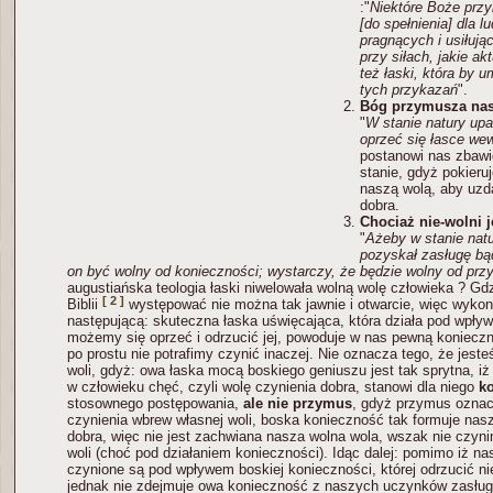
:"
Niektóre Boże przy
[do spełnienia] dla l
pragnących i usiłując
przy siłach, jakie ak
też łaski, która by u
tych przykazań
".
Bóg przymusza nas
"
W stanie natury upa
oprzeć się łasce we
postanowi nas zbawi
stanie, gdyż pokieru
naszą wolą, aby uzd
dobra.
Chociaż nie-wolni 
"
Ażeby w stanie natu
pozyskał zasługę bąd
on być wolny od konieczności; wystarczy, że będzie wolny od pr
augustiańska teologia łaski niwelowała wolną wolę człowieka ? G
[ 2 ]
Biblii
występować nie można tak jawnie i otwarcie, więc wyk
następującą: skuteczna łaska uświęcająca, która działa pod wpływ
możemy się oprzeć i odrzucić jej, powoduje w nas pewną konieczn
po prostu nie potrafimy czynić inaczej. Nie oznacza tego, że jest
woli, gdyż: owa łaska mocą boskiego geniuszu jest tak sprytna, i
w człowieku chęć, czyli wolę czynienia dobra, stanowi dla niego
k
stosownego postępowania,
ale nie przymus
, gdyż przymus ozna
czynienia wbrew własnej woli, boska konieczność tak formuje na
dobra, więc nie jest zachwiana nasza wolna wola, wszak nie czyn
woli (choć pod działaniem konieczności). Idąc dalej: pomimo iż n
czynione są pod wpływem boskiej konieczności, której odrzucić ni
jednak nie zdejmuje owa konieczność z naszych uczynków zasług