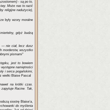
yzostomem) - są po to,
ciwy. Może nas to razić
y religijne nadużycie),
cze były wzory moralne
śmiertelny, gdyż budzą
 — nie ciał, lecz dusz
ch morderstw, wszystko
gubnymi pismami"
stępku, jest to bowiem
ie występne namiętności
sły i serca pogańskimi,
 wielki Blaise Pascal
nawet na krótki czas.
 zapytuje Racine. Tak,
dszą siostrę Blaise’a,
ychowanki do myślenia
scypliny. Już od dzieci