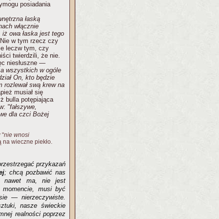
wymogu posiadania
wnętrzna łaską
nach włącznie
 iż owa łaska jest tego
 Nie w tym rzecz czy
ie leczw tym, czy
i twierdzili, że nie.
ęc niesłuszne —
za wszystkich w ogóle
ział On, kto będzie
em rozlewał swą krew na
apież musiał się
ż bulla potępiająca
ów:
"fałszywe,
iwe dla czci Bożej
 "
nie wnosi
 na wieczne piekło.
przestrzegać przykazań
ej
; chcą pozbawić nas
i nawet ma, nie jest
m momencie, musi być
ie — nierzeczywiste.
ztuki, nasze świeckie
omnej realności poprzez