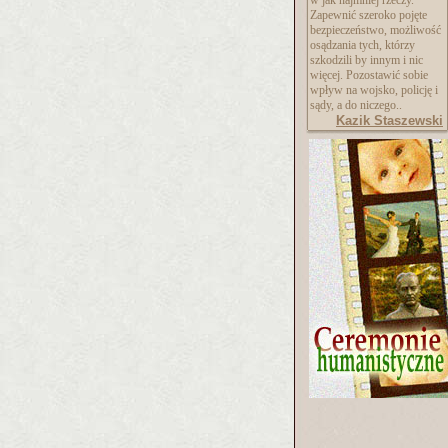
w jak najmniej rzeczy.
Zapewnić szeroko pojęte
bezpieczeństwo, możliwość
osądzania tych, którzy
szkodzili by innym i nic
więcej. Pozostawić sobie
wpływ na wojsko, policję i
sądy, a do niczego..
Kazik Staszewski