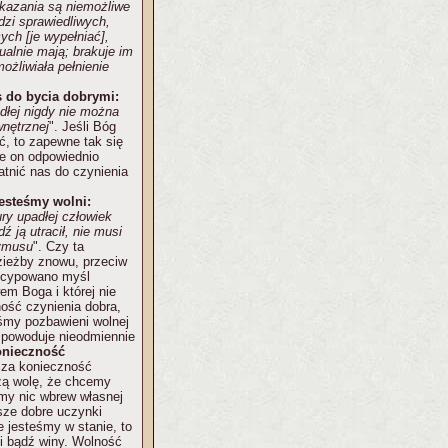
kazania są niemożliwe
udzi sprawiedliwych,
ych [je wypełniać],
tualnie mają; brakuje im
możliwiała pełnienie
 do bycia dobrymi:
dłej nigdy nie można
wnętrznej
". Jeśli Bóg
ć, to zapewne tak się
je on odpowiednio
atnić nas do czynienia
jesteśmy wolni:
ry upadłej człowiek
ź ją utracił, nie musi
zymusu
". Czy ta
dzieżby znowu, przeciw
oncypowano myśl
em Boga i której nie
ość czynienia dobra,
eśmy pozbawieni wolnej
ż powoduje nieodmiennie
onieczność
cza konieczność
szą wolę, że chcemy
imy nic wbrew własnej
asze dobre uczynki
e jesteśmy w stanie, to
i bądź winy. Wolność