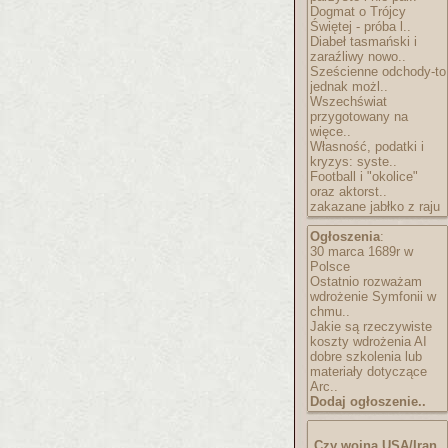
Dogmat o Trójcy
Świętej - próba l..
Diabeł tasmański i
zaraźliwy nowo..
Sześcienne odchody-to
jednak możl..
Wszechświat
przygotowany na
więce..
Własność, podatki i
kryzys: syste..
Football i "okolice"
oraz aktorst..
zakazane jabłko z raju
Ogłoszenia
:
30 marca 1689r w
Polsce
Ostatnio rozważam
wdrożenie Symfonii w
chmu..
Jakie są rzeczywiste
koszty wdrożenia AI
dobre szkolenia lub
materiały dotyczące
Arc..
Dodaj ogłoszenie..
Czy wojna USA/Iran