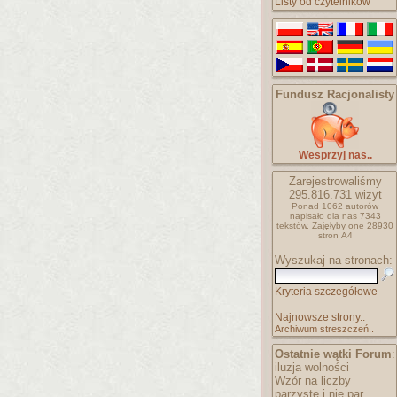
Listy od czytelników
Fundusz Racjonalisty
Wesprzyj nas..
Zarejestrowaliśmy
295.816.731
wizyt
Ponad 1062 autorów
napisało
dla nas 7343
tekstów.
Zajęłyby one 28930
stron A4
Wyszukaj na stronach:
Kryteria szczegółowe
Najnowsze strony..
Archiwum streszczeń..
Ostatnie wątki Forum
:
iluzja wolności
Wzór na liczby
parzyste i nie par..