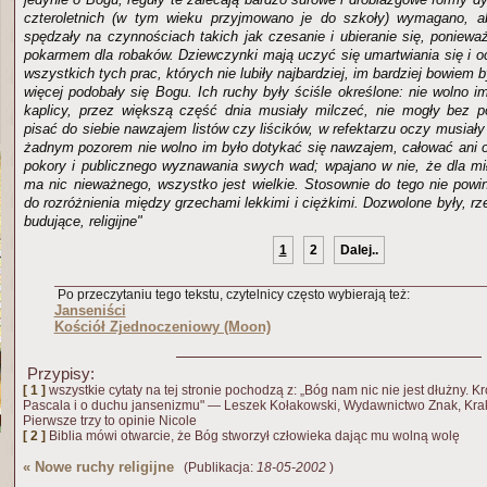
czteroletnich (w tym wieku przyjmowano je do szkoły) wymagano, a
spędzały na czynnościach takich jak czesanie i ubieranie się, poniewa
pokarmem dla robaków. Dziewczynki mają uczyć się umartwiania się i
wszystkich tych prac, których nie lubiły najbardziej, im bardziej bowiem 
więcej podobały się Bogu. Ich ruchy były ściśle określone: nie wolno i
kaplicy, przez większą część dnia musiały milczeć, nie mogły bez p
pisać do siebie nawzajem listów czy liścików, w refektarzu oczy musia
żadnym pozorem nie wolno im było dotykać się nawzajem, całować ani
pokory i publicznego wyznawania swych wad; wpajano w nie, że dla mi
ma nic nieważnego, wszystko jest wielkie. Stosownie do tego nie pow
do rozróżnienia między grzechami lekkimi i ciężkimi. Dozwolone były, rze
budujące, religijne"
1
2
Dalej..
Po przeczytaniu tego tekstu, czytelnicy często wybierają też:
Janseniści
Kościół Zjednoczeniowy (Moon)
Przypisy:
[ 1 ]
wszystkie cytaty na tej stronie pochodzą z: „Bóg nam nic nie jest dłużny. Kr
Pascala i o duchu jansenizmu" — Leszek Kołakowski, Wydawnictwo Znak, Kra
Pierwsze trzy to opinie Nicole
[ 2 ]
Biblia mówi otwarcie, że Bóg stworzył człowieka dając mu wolną wolę
«
Nowe ruchy religijne
(Publikacja:
18-05-2002
)