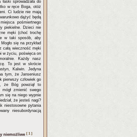
ia łaski sprowadzała do
tko w ręce Boga, otóż
ni. Ci ludzie nie mają
zwarunkowo dążyć będą
miejsca pośmiertnego
 piekielne. Dzieci nie
zne męki (choć trochę
ne w taki sposób, aby
 Mogło się na przykład
ez całą wieczność męki
bi w życiu, poświęca on
moralnie. Każdy nasz
cę. To jest w skrócie
styn, Kalwin. Jedyna
na tym, że Janseniusz
ak pierwszy człowiek go
ł, że Bóg powziął to
e mógł zmienić swego
m się na niego wypnie
edział, że jesteś nagi?
k niestosowne pytania
owany niesubordynacją
[ 1 ]
zy niemożliwe