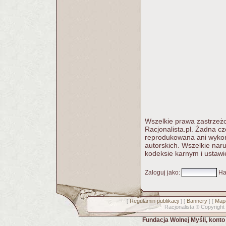
Wszelkie prawa zastrzeżo
Racjonalista.pl. Żadna c
reprodukowana ani wykorz
autorskich. Wszelkie nar
kodeksie karnym i ustawi
Zaloguj jako
:
Ha
Regulamin publikacji
Bannery
Mapa
[
] [
] [
Racjonalista
Copyright
©
Fundacja Wolnej Myśli, kont