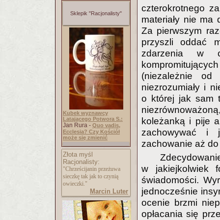
czterokrotnego z
Sklepik "Racjonalisty"
materiały nie ma 
Za pierwszym raze
przyszli oddać m
zdarzenia w c
kompromitującyc
(niezależnie od 
niezrozumiały i n
o której jak sam 
niezrównoważoną
Kubek wyznawcy
Latającego Potwora S.:
koleżanką i pije 
Jan Rura -
Quo vadis,
zachowywać i ja
Ecclesia? Czy Kościół
może się zmienić
zachowanie aż do 
Złota myśl
Zdecydowanie
Racjonalisty:
w jakiejkolwiek 
"Chrześcijanin przeżuwa
sieczkę tak jak to czynią
świadomości. Wyra
owieczki."
jednocześnie insyn
Marcin Luter
ocenie brzmi nie
opłacania się pr