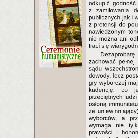
odkupić godność. 
z zamiłowania d
publicznych jak i 
z pretensji do po
nawiedzonym tone
nie można ani odku
traci się wiarygod
Dezaprobatę
zachować pełnej 
sądu wszechstron
dowody, lecz post
gry wyborczej maj
kadencję, co j
przeciętnych ludz
osłoną immunitet
że uniewinniający
wyborców, a prz
wymaga nie tylk
prawości i hono