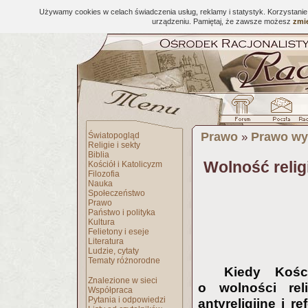
Używamy cookies w celach świadczenia usług, reklamy i statystyk. Korzystani
urządzeniu. Pamiętaj, że zawsze możesz
zmie
Prawo
Prawo wy
Światopogląd
»
Religie i sekty
Biblia
Wolność relig
Kościół i Katolicyzm
Filozofia
Nauka
Społeczeństwo
Prawo
Państwo i polityka
Kultura
Felietony i eseje
Literatura
Ludzie, cytaty
Tematy różnorodne
Kiedy Kośc
Znalezione w sieci
o wolności rel
Współpraca
Pytania i odpowiedzi
antyreligijne i 