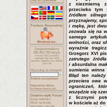
Listy od czytelników
z niezmierną z
przeciwko tym 
źródłem silneg
przyznajemy, spr
i mękę, jest dwud
Fundusz Racjonalisty
zezwala się na w
samego artykuł
wolności, oraz sł
Wesprzyj nas..
wyraźnie tragic
Zarejestrowaliśmy
295.803.793
wizyty
Grzegorz XVI pis
Ponad 1062 autorów
zatrutego źródł
napisało
dla nas 7343
tekstów.
Zajęłyby one 28930
i absurdalna mak
stron A4
sumienia winna
Wyszukaj na stronach:
Błąd ten należy
Kryteria szczegółowe
przeciera owa w
Najnowsze strony..
ograniczeń, któ
Archiwum streszczeń..
wszędzie się sze
Ostatnie wątki Forum
:
z licznymi pot
iluzja wolności
w kościele aż do P
Wzór na liczby
parzyste i nie par..