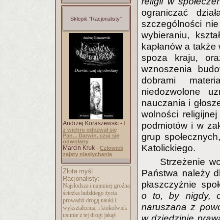
religii w społecze
ograniczać działa
Sklepik "Racjonalisty"
szczególności ni
wybieraniu, kszt
kapłanów a także 
spoza kraju, or
wznoszenia budow
dobrami materi
niedozwolone uz
nauczania i głosz
wolności religijn
Andrzej Koraszewski -
I
podmiotów i w zak
z wichru odezwał się
grup społecznych,
Pan... Darwin, czuj się
odwołany
Katolickiego.
Marcin Kruk -
Człowiek
zajęty niesłychanie
Strzeżenie wo
Złota myśl
Państwa należy db
Racjonalisty:
płaszczyźnie spo
Najsłodsza i najmniej groźna
ścieżka ludzkiego życia
o to, by nigdy, 
prowadzi drogą nauki i
naruszana z powo
wykształcenia, i ktokolwiek
usunie z tej drogi jakąś
w dziedzinie prawa