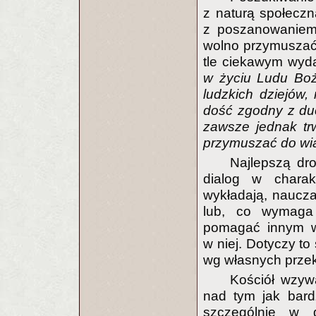
z naturą społeczn
z poszanowaniem 
wolno przymuszać 
tle ciekawym wyda
w życiu Ludu Boż
ludzkich dziejów,
dość zgodny z du
zawsze jednak tr
przymuszać do w
Najlepszą dr
dialog w charakt
wykładają, naucza
lub, co wymaga 
pomagać innym w 
w niej. Dotyczy to
wg własnych prze
Kościół wzywa
nad tym jak bardz
szczególnie w 