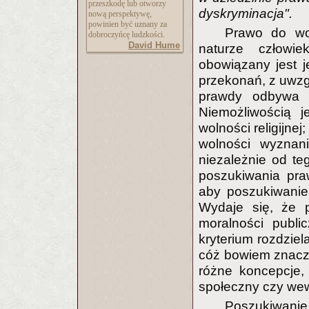
przeszkodę lub otworzy
dyskryminacja".
nową perspektywę,
powinien być uznany za
Prawo do wol
dobroczyńcę ludzkości.
David Hume
naturze człowi
obowiązany jest 
przekonań, z uwzg
prawdy odbywa si
Niemożliwością j
wolności religijne
wolności wyznan
niezależnie od t
poszukiwania pra
aby poszukiwanie
Wydaje się, że p
moralności publi
kryterium rozdziel
cóż bowiem znacz
różne koncepcje, 
społeczny czy wew
Poszukiwan