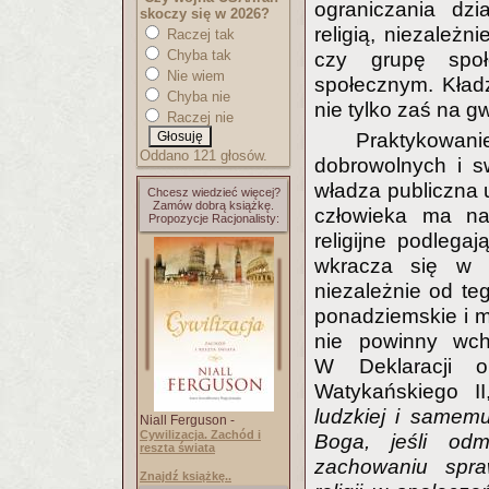
ograniczania dz
skoczy się w 2026?
religią, niezależn
Raczej tak
Chyba tak
czy grupę społe
Nie wiem
społecznym. Kładz
Chyba nie
nie tylko zaś na g
Raczej nie
Praktykowa
Oddano 121 głosów.
dobrowolnych i s
władza publiczna 
Chcesz wiedzieć więcej?
Zamów dobrą książkę.
człowieka ma na
Propozycje Racjonalisty:
religijne podlega
wkracza się w s
niezależnie od teg
ponadziemskie i m
nie powinny wch
W Deklaracji o
Watykańskiego I
ludzkiej i samem
Niall Ferguson -
Cywilizacja. Zachód i
Boga, jeśli od
reszta świata
zachowaniu spra
Znajdź książkę..