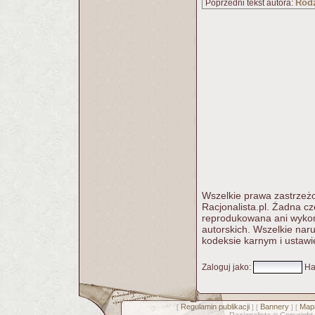
Rodz
Poprzedni tekst autora:
Wszelkie prawa zastrzeżo
Racjonalista.pl. Żadna c
reprodukowana ani wykorz
autorskich. Wszelkie nar
kodeksie karnym i ustawi
Zaloguj jako
:
Ha
Regulamin publikacji
Bannery
Mapa
[
] [
] [