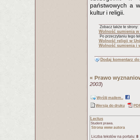
państwowych a wię
kultur i religii.
Zobacz także te strony:
Wolność sumienia w
Po przeczytaniu tego tek
Wolność religii w Uni
Wolność sumienia i 
Dodaj komentarz do 
«
Prawo wyznanio
2003
)
Wyślij mailem..
Wersja do druku
PD
Lectus
Student prawa.
Strona www autora
Liczba tekstów na portalu:
8