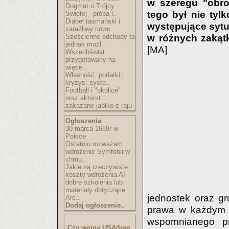
w szeregu "obro
Dogmat o Trójcy
tego był nie tylk
Świętej - próba l..
Diabeł tasmański i
występujące sytu
zaraźliwy nowo..
Sześcienne odchody-to
w różnych zakątk
jednak możl..
[MA]
Wszechświat
przygotowany na
więce..
Własność, podatki i
kryzys: syste..
Football i "okolice"
oraz aktorst..
zakazane jabłko z raju
Ogłoszenia
:
30 marca 1689r w
Polsce
Ostatnio rozważam
wdrożenie Symfonii w
chmu..
Jakie są rzeczywiste
koszty wdrożenia AI
dobre szkolenia lub
materiały dotyczące
jednostek oraz gr
Arc..
Dodaj ogłoszenie..
prawa w każdym p
wspomnianego p
Czy wojna USA/Iran