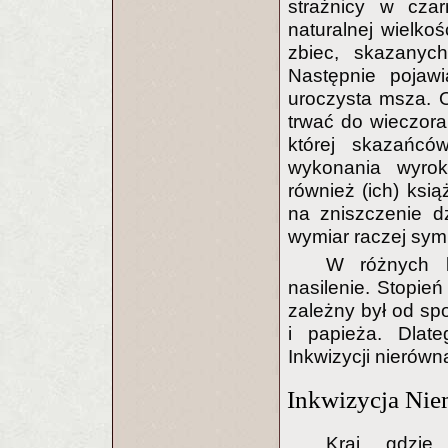
strażnicy w czar
naturalnej wielko
zbiec, skazanych
Następnie pojawi
uroczysta msza. 
trwać do wieczor
której skazańcó
wykonania wyro
również (ich) ksi
na zniszczenie d
wymiar raczej symbo
W różnych kr
nasilenie. Stopie
zależny był od sp
i papieża. Dlat
Inkwizycji nierówn
Inkwizycja Nie
Kraj, gdzi