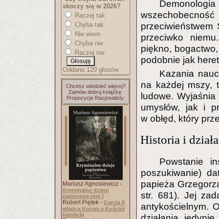
Demonologi
skoczy się w 2026?
wszechobecność d
Raczej tak
przeciwieństwem S
Chyba tak
Nie wiem
przeciwko niemu
Chyba nie
piękno, bogactwo,
Raczej nie
podobnie jak heret
Oddano 120 głosów.
Kazania naucz
na każdej mszy, 
Chcesz wiedzieć więcej?
Zamów dobrą książkę.
ludowe. Wyjaśnia
Propozycje Racjonalisty:
umysłów, jak i p
w obłęd, który prz
Historia i dział
Powstanie ins
poszukiwanie) da
papieża Grzegorza 
Mariusz Agnosiewicz -
Kryminalne dzieje
str. 681). Jej za
papiestwa tom I
Robert Piętek -
Garcia II
antykościelnym. O
władca Konga a Kościół
katolicki
działania jedyni