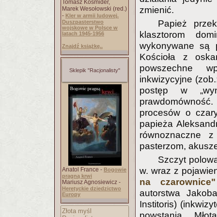
Tomasz Kośmider,
zmienić.
Marek Wesołowski (red.)
-
Kler w armii ludowej.
Papież przek
Duszpasterstwo
wojskowe w Polsce w
klasztorom domi
latach 1945-1956
wykonywane są p
Znajdź książkę..
Kościoła z oska
powszechne wpr
Sklepik "Racjonalisty"
inkwizycyjne (zob.
postęp w „wyn
prawdomówność. Ju
procesów o czary
papieża Aleksandr
równoznaczne z 
pasterzom, akusz
Szczyt polowa
w. wraz z pojawie
Anatol France -
Bogowie
pragną krwi
na czarownice"
Mariusz Agnosiewicz -
Heretyckie dziedzictwo
autorstwa Jakoba
Europy
Institoris) (inkwi
Złota myśl
powstania „Mło