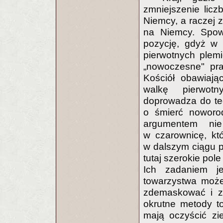
zmniejszenie licz
Niemcy, a raczej z
na Niemcy. Spow
pozycję, gdyż w
pierwotnych plem
„nowoczesne" pra
Kościół obawiają
walkę pierwotn
doprowadza do te
o śmierć noworod
argumentem ni
w czarownicę, kt
w dalszym ciągu 
tutaj szerokie pol
Ich zadaniem j
towarzystwa może
zdemaskować i zn
okrutne metody to
mają oczyścić zi