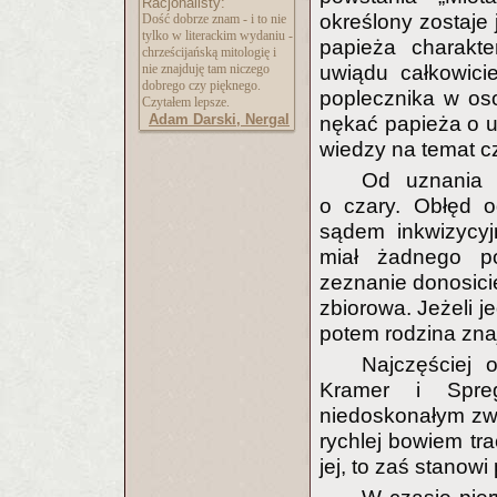
Racjonalisty:
określony zostaje 
Dość dobrze znam - i to nie
tylko w literackim wydaniu -
papieża charakte
chrześcijańską mitologię i
uwiądu całkowici
nie znajduję tam niczego
dobrego czy pięknego.
poplecznika w os
Czytałem lepsze.
Adam Darski, Nergal
nękać papieża o uz
wiedzy na temat c
Od uznania 
o czary. Obłęd o
sądem inkwizycyj
miał żadnego p
zeznanie donosici
zbiorowa. Jeżeli j
potem rodzina zna
Najczęściej 
Kramer i Spreg
niedoskonałym zwie
rychlej bowiem tra
jej, to zaś stanow