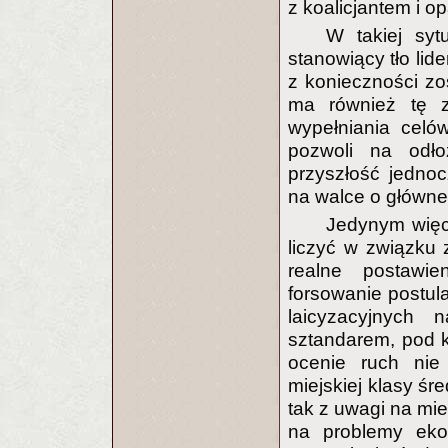
z koalicjantem i op
W takiej syt
stanowiący tło lid
z konieczności zos
ma również tę za
wypełniania celó
pozwoli na odłoż
przyszłość jedno
na walce o główne
Jedynym więc
liczyć w związku
realne postawi
forsowanie postu
laicyzacyjnych
sztandarem, pod k
ocenie ruch nie 
miejskiej klasy śr
tak z uwagi na mie
na problemy eko