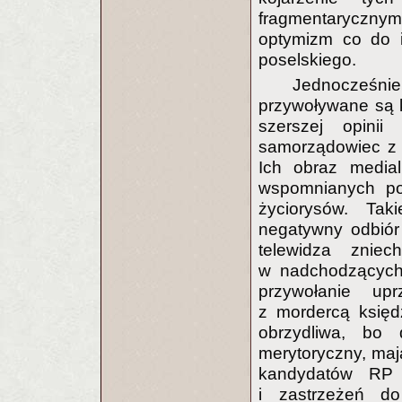
fragmentarycznym
optymizm co do 
poselskiego.
Jednocześn
przywoływane są k
szerszej opinii
samorządowiec z 
Ich obraz medial
wspomnianych pos
życiorysów. Ta
negatywny odbiór 
telewidza znie
w nadchodzących 
przywołanie upr
z mordercą księd
obrzydliwa, bo
merytoryczny, maj
kandydatów RP 
i zastrzeżeń d