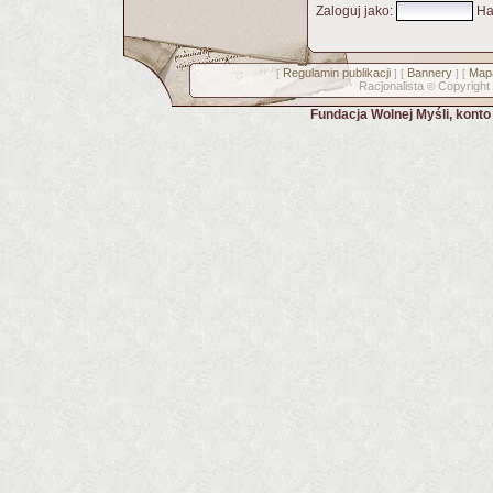
Zaloguj jako
:
Ha
Regulamin publikacji
Bannery
Mapa
[
] [
] [
Racjonalista
Copyright
©
Fundacja Wolnej Myśli, kont