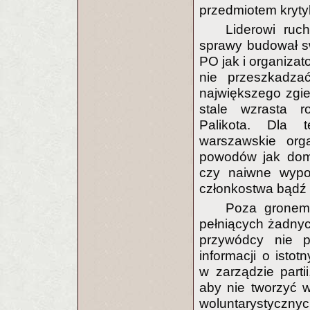
przedmiotem kryty
Liderowi ruc
sprawy budował s
PO jak i organizat
nie przeszkadzać
największego zgie
stale wzrasta r
Palikota. Dla 
warszawskie orga
powodów jak doma
czy naiwne wyp
członkostwa bądź 
Poza gronem 
pełniących żadnyc
przywódcy nie p
informacji o isto
w zarządzie parti
aby nie tworzyć w
woluntarystycznyc