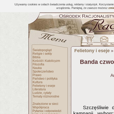
Używamy cookies w celach świadczenia usług, reklamy i statystyk. Korzystani
urządzeniu. Pamiętaj, że zawsze możesz
zmie
Felietony i eseje
Światopogląd
Religie i sekty
Biblia
Banda czwor
Kościół i Katolicyzm
Filozofia
Nauka
Społeczeństwo
A
Prawo
Państwo i polityka
Kultura
Felietony i eseje
Literatura
Ludzie, cytaty
Tematy różnorodne
Znalezione w sieci
Szczęśliwie 
Współpraca
Pytania i odpowiedzi
kampanii wyborcz