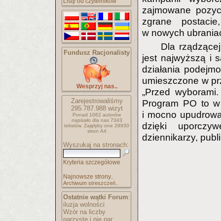
Listy od czytelników
zajmowane pozycj
zgrane postacie
w nowych ubrania
Dla rządzącej
Fundusz Racjonalisty
jest najwyższą i 
działania podejm
umieszczone w prz
Wesprzyj nas..
„Przed wyborami.
Zarejestrowaliśmy
Program PO to w i
295.787.988
wizyt
i mocno upudrowan
Ponad 1062 autorów
napisało
dla nas 7343
dzięki uporczy
tekstów.
Zajęłyby one 28930
stron A4
dziennikarzy, publ
Wyszukaj na stronach:
Kryteria szczegółowe
Najnowsze strony..
Archiwum streszczeń..
Ostatnie wątki Forum
:
iluzja wolności
Wzór na liczby
parzyste i nie par..