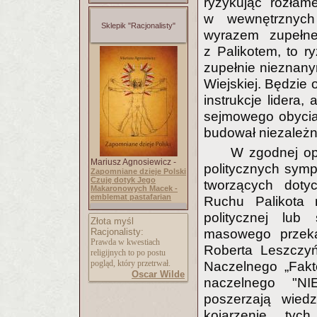
ryzykując rozła
w wewnętrznych 
Sklepik "Racjonalisty"
wyrazem zupełne
z Palikotem, to ry
zupełnie nieznanym
Wiejskiej. Będzie
instrukcje lidera,
sejmowego obycia 
budował niezależn
W zgodnej opi
Mariusz Agnosiewicz -
politycznych symp
Zapomniane dzieje Polski
Czuję dotyk Jego
tworzących doty
Makaronowych Macek -
emblemat pastafarian
Ruchu Palikota n
politycznej lub
Złota myśl
Racjonalisty:
masowego przek
Prawda w kwestiach
Roberta Leszczyń
religijnych to po postu
pogląd, który przetrwał.
Naczelnego „Fakt
Oscar Wilde
naczelnego "NI
poszerzają wied
kojarzenie ty