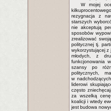
W mojej oce
kilkuprocentoweg
rezygnacja z na
starszych wyborcó
nie akceptują pe
sposobów wypowie
zrealizować swoją 
politycznej tj. par
wykorzystującej z 
młodych, z dru
funkcjonowania w
szansy po różn
politycznych, 
w nadchodzących 
liderowi skupiaj
często zniechęcaj
za wszelką cenę
koalicji i wtedy e
jest budowa nowyc