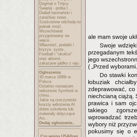
Dogmat o Trójcy
Świętej - próba l..
Diabeł tasmański i
zaraźliwy nowo..
Sześcienne odchody-to
jednak możl..
Wszechświat
przygotowany na
ale mam swoje ukł
więce..
Swoje wdzięki
Własność, podatki i
kryzys: syste..
przegadanym tekś
Football i "okolice"
oraz aktorst..
jego wszechstronn
zakazane jabłko z raju
( „Przed wyborami
Ogłoszenia
:
Do stawki kon
30 marca 1689r w
łobuziak chciał
Polsce
Ostatnio rozważam
zdeprawować, co 
wdrożenie Symfonii w
chmu..
niechcianą ciążą. 
Jakie są rzeczywiste
prawica i sam ojc
koszty wdrożenia AI
dobre szkolenia lub
takiego zgorsz
materiały dotyczące
wprowadzać trze
Arc..
Dodaj ogłoszenie..
wybory niż przyzwo
pokusimy się o 
Czy wojna USA/Iran