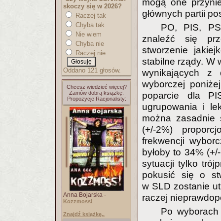
mogą one przynie
skoczy się w 2026?
głównych partii p
Raczej tak
Chyba tak
PO, PIS, PS
Nie wiem
znaleźć się prz
Chyba nie
stworzenie jakiej
Raczej nie
stabilne rządy. W
Oddano 121 głosów.
wynikających z 
wyborczej poniże
Chcesz wiedzieć więcej?
Zamów dobrą książkę.
poparcie dla PI
Propozycje Racjonalisty:
ugrupowania i le
można zasadnie 
(+/-2%) proporc
frekwencji wybor
byłoby to 34% (+/
sytuacji tylko tr
pokusić się o st
w SLD zostanie ut
Anna Bojarska -
raczej nieprawdo
Kozzmoss!
Po wyborach 
Znajdź książkę..