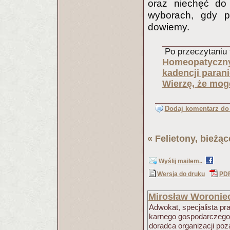
oraz niechęć do
wyborach, gdy pr
dowiemy.
Po przeczytaniu t
Homeopatyczny
kadencji paran
Wierzę, że mogę
Dodaj komentarz do 
«
Felietony, bieżą
Wyślij mailem..
Wersja do druku
PD
Mirosław Woronie
Adwokat, specjalista p
karnego gospodarczego, 
doradca organizacji p