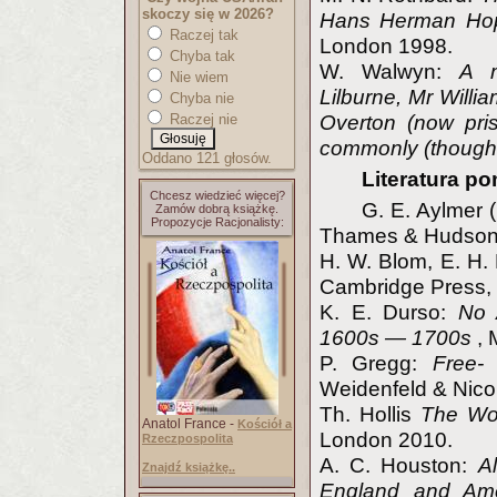
skoczy się w 2026?
Hans Herman Ho
Raczej tak
London 1998.
Chyba tak
W. Walwyn:
A m
Nie wiem
Lilburne, Mr Will
Chyba nie
Overton (now pri
Raczej nie
commonly (though u
Oddano 121 głosów.
Literatura p
Chcesz wiedzieć więcej?
G. E. Aylmer (
Zamów dobrą książkę.
Propozycje Racjonalisty:
Thames & Hudson
H. W. Blom, E. H. 
Cambridge Press,
K. E. Durso:
No 
1600s — 1700s
, 
P. Gregg:
Free-
Weidenfeld & Nico
Th. Hollis
The Wor
Anatol France -
Kościół a
London 2010.
Rzeczpospolita
A. C. Houston:
A
Znajdź książkę..
England and Ame