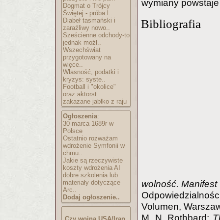
wymiany powstaje
Dogmat o Trójcy
Świętej - próba l..
Diabeł tasmański i
Bibliografia
zaraźliwy nowo..
Sześcienne odchody-to
jednak możl..
Wszechświat
przygotowany na
więce..
Własność, podatki i
kryzys: syste..
Football i "okolice"
oraz aktorst..
zakazane jabłko z raju
Ogłoszenia
:
30 marca 1689r w
Polsce
Ostatnio rozważam
wdrożenie Symfonii w
chmu..
Jakie są rzeczywiste
koszty wdrożenia AI
dobre szkolenia lub
wolność. Manifest l
materiały dotyczące
Arc..
Odpowiedzialno
Dodaj ogłoszenie..
Volumen, Warszaw
M. N. Rothbard:
T
Czy wojna USA/Iran