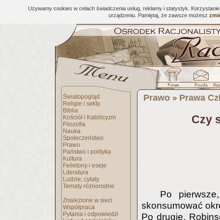
Używamy cookies w celach świadczenia usług, reklamy i statystyk. Korzystani
urządzeniu. Pamiętaj, że zawsze możesz
zmie
Prawo
Prawa Cz
Światopogląd
»
Religie i sekty
Biblia
Czy 
Kościół i Katolicyzm
Filozofia
Nauka
Społeczeństwo
Prawo
Państwo i polityka
Kultura
Felietony i eseje
Literatura
Ludzie, cytaty
Tematy różnorodne
Po pierwsze,
Znalezione w sieci
skonsumować okre
Współpraca
Pytania i odpowiedzi
Po drugie, Robins