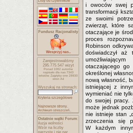
Listy od czytelników
i owoców swej pr
transformacji kszt
ze swoimi potrz
zwierząt, które 
otaczające je śro
Fundusz Racjonalisty
proces rozpozna
Robinson odkrywa
doświadczył aż t
Wesprzyj nas..
umożliwiającym 
Zarejestrowaliśmy
295.775.547
wizyt
otaczającego go 
Ponad 1062 autorów
określonej własno
napisało
dla nas 7343
tekstów.
Zajęłyby one 28930
nową własność, bą
stron A4
istniejącej z in
Wyszukaj na stronach:
wymieniać nie tyl
Kryteria szczegółowe
do swojej pracy.
Najnowsze strony..
może jednak pozba
Archiwum streszczeń..
nie istnieje stan 
Ostatnie wątki Forum
:
zrzeczenia się 
iluzja wolności
W każdym innym
Wzór na liczby
parzyste i nie par..