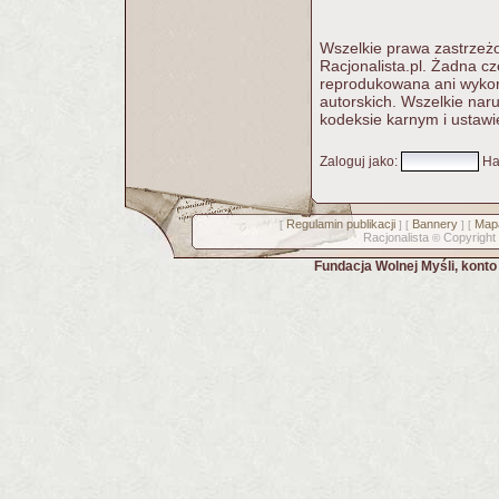
Wszelkie prawa zastrzeżo
Racjonalista.pl. Żadna c
reprodukowana ani wykorz
autorskich. Wszelkie nar
kodeksie karnym i ustawi
Zaloguj jako
:
Ha
Regulamin publikacji
Bannery
Mapa
[
] [
] [
Racjonalista
Copyright
©
Fundacja Wolnej Myśli, kont