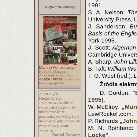
1991.
Sklepik "Racjonalisty"
S. A. Nelson:
The
University Press,
J. Sanderson:
Bu
Basis of the Engli
York 1995.
J. Scott:
Algernon
Cambridge Univers
A. Sharp:
John Lil
B. Taft:
William Wa
Mariusz Agnosiewicz -
Kościół a faszyzm.
T. G. West (red.),
L
Anatomia kolaboracji
Anatol France -
Kościół a
Źródła elektr
Rzeczpospolita
D. Gordon:
"
Złota myśl
Racjonalisty:
1995)
.
Jeśli musisz oszukiwać
W. McElroy:
„Murr
swoje dzieci (..) po to, by
mieć pewność, że
LewRockell.com.
potwierdzą one wiarę, którą
P. Richards
„John 
im wpajasz, gdy dorosną, to
twoja wiara powinna
M. N. Rothbard:
wygasnąć.
Locke"
.
Daniel Dennett