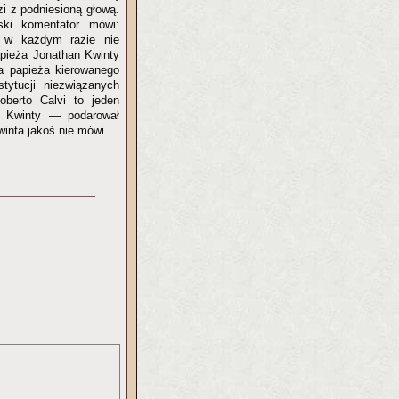
zi z podniesioną głową.
ski komentator mówi:
o w każdym razie nie
pieża Jonathan Kwinty
a papieża kierowanego
stytucji niezwiązanych
oberto Calvi to jeden
m Kwinty — podarował
winta jakoś nie mówi.