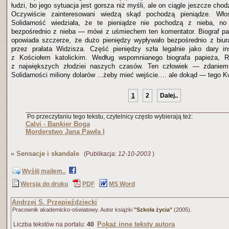
łudzi, bo jego sytuacja jest gorsza niż myśli, ale on ciągle jeszcze chod
Oczywiście zainteresowani wiedzą skąd pochodzą pieniądze. Wło
Solidarność wiedziała, że te pieniądze nie pochodzą z nieba, n
bezpośrednio z nieba — mówi z uśmiechem ten komentator. Biograf pa
opowiada szczerze, że dużo pieniędzy wypływało bezpośrednio z biur
przez prałata Widzisza. Część pieniędzy szła legalnie jako dary in
z Kościołem katolickim. Według wspomnianego biografa papieża, R
z największych złodziei naszych czasów. Ten człowiek — zdanie
Solidarności miliony dolarów ...żeby mieć wejście.… ale dokąd — tego K
1
2
Dalej..
Po przeczytaniu tego tekstu, czytelnicy często wybierają też:
Calvi - Bankier Boga
Morderstwo Jana Pawła I
«
Sensacje i skandale
(Publikacja:
12-10-2003
)
Wyślij mailem..
Wersja do druku
PDF
MS Word
Andrzej S. Przepieździecki
Pracownik akademicko-oświatowy. Autor książki
"Szkoła życia"
(2005).
Pokaż inne teksty autora
Liczba tekstów na portalu:
40