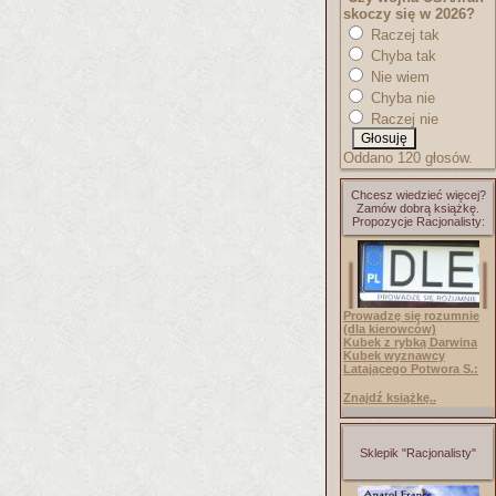
skoczy się w 2026?
Raczej tak
Chyba tak
Nie wiem
Chyba nie
Raczej nie
Oddano 120 głosów.
Chcesz wiedzieć więcej?
Zamów dobrą książkę.
Propozycje Racjonalisty:
Prowadzę się rozumnie
(dla kierowców)
Kubek z rybką Darwina
Kubek wyznawcy
Latającego Potwora S.:
Znajdź książkę..
Sklepik "Racjonalisty"