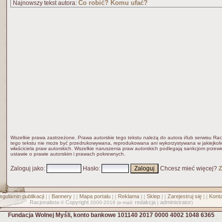
Co robić? Komu ufać?
Najnowszy tekst autora:
Wszelkie prawa zastrzeżone. Prawa autorskie tego tekstu należą do autora i/lub serwisu Rac
tego tekstu nie może być przedrukowywana, reprodukowana ani wykorzystywana w jakiejkolw
właściciela praw autorskich. Wszelkie naruszenia praw autorskich podlegają sankcjom przew
ustawie o prawie autorskim i prawach pokrewnych.
Zaloguj jako
:
Hasło
:
Chcesz mieć więcej?
Z
egulamin publikacji
Bannery
Mapa portalu
Reklama
Sklep
Zarejestruj się
Konta
] [
] [
] [
] [
] [
] [
Racjonalista
Copyright
redakcja
administrator
©
2000-2018 (e-mail:
|
)
Fundacja Wolnej Myśli, konto bankowe 101140 2017 0000 4002 1048 6365