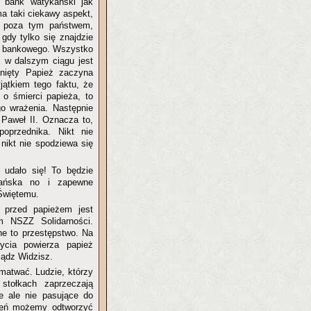
 bank watykański jak
a taki ciekawy aspekt,
i poza tym państwem,
gdy tylko się znajdzie
a bankowego. Wszystko
i w dalszym ciągu jest
hnięty Papież zaczyna
jątkiem tego faktu, że
o śmierci papieża, to
go wrażenia. Następnie
 Paweł II. Oznacza to,
oprzednika. Nikt nie
 nikt nie spodziewa się
 udało się! To będzie
ańska no i zapewne
Świętemu.
i przed papieżem jest
 NSZZ Solidarności.
ne to przestępstwo. Na
ycia powierza papież
iądz Widzisz.
matwać. Ludzie, którzy
stołkach zaprzeczają
we ale nie pasujące do
rzeń możemy odtworzyć