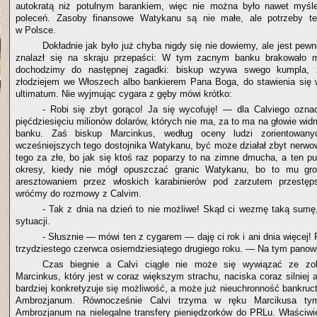
autokratą niż potulnym barankiem, więc nie można było nawet myśl
poleceń. Zasoby finansowe Watykanu są nie małe, ale potrzeby te
w Polsce.
Dokładnie jak było już chyba nigdy się nie dowiemy, ale jest pe
znalazł się na skraju przepaści: W tym zacnym banku brakowało m
dochodzimy do następnej zagadki: biskup wzywa swego kumpla, 
złodziejem we Włoszech albo bankierem Pana Boga, do stawienia się 
ultimatum. Nie wyjmując cygara z gęby mówi krótko:
- Robi się zbyt gorąco! Ja się wycofuję! — dla Calviego ozna
pięćdziesięciu milionów dolarów, których nie ma, za to ma na głowie w
banku. Zaś biskup Marcinkus, według oceny ludzi zorientowanyc
wcześniejszych tego dostojnika Watykanu, być może działał zbyt nerw
tego za złe, bo jak się ktoś raz poparzy to na zimne dmucha, a ten pu
okresy, kiedy nie mógł opuszczać granic Watykanu, bo to mu gro
aresztowaniem przez włoskich karabinierów pod zarzutem przestęp
wróćmy do rozmowy z Calvim.
- Tak z dnia na dzień to nie możliwe! Skąd ci wezmę taką sumę,
sytuacji.
- Słusznie — mówi ten z cygarem — daję ci rok i ani dnia więcej
trzydziestego czerwca osiemdziesiątego drugiego roku. — Na tym panowie
Czas biegnie a Calvi ciągle nie może się wywiązać ze zo
Marcinkus, który jest w coraz większym strachu, naciska coraz silniej a
bardziej konkretyzuje się możliwość, a może już nieuchronność bankruc
Ambrozjanum. Równocześnie Calvi trzyma w ręku Marcikusa tym,
Ambrozjanum na nielegalne transfery pieniędzorków do PRLu. Właściwie 