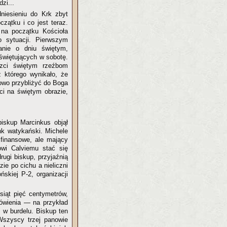
zi...
niesieniu do Krk zbyt
zątku i co jest teraz.
 na początku Kościoła
o sytuacji. Pierwszym
anie o dniu świętym,
świętujących w sobotę.
czci świętym rzeźbom
 którego wynikało, że
kowo przybliżyć do Boga
ci na świętym obrazie,
biskup Marcinkus objął
ank watykański. Michele
finansowe, ale mający
wi Calviemu stać się
rugi biskup, przyjaźnią
ie po cichu a nieliczni
ńskiej P-2, organizacji
siąt pięć centymetrów,
mówienia — na przykład
 w burdelu. Biskup ten
 Wszyscy trzej panowie