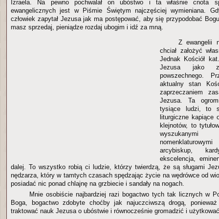
Izraela. Na pewno pochwalał on ubóstwo i ta właśnie cnota sp
ewangelicznych jest w Piśmie Świętym najczęściej wymieniana. Gd
człowiek zapytał Jezusa jak ma postępować, aby się przypodobać Bogu
masz sprzedaj, pieniądze rozdaj ubogim i idź za mną.
Z ewangelii 
chciał założyć wła
Jednak Kościół kat
Jezusa jako zał
powszechnego. Pr
aktualny stan Kośc
zaprzeczaniem zas
Jezusa. Ta ogromn
tysiące ludzi, to 
liturgiczne kapiące 
klejnotów, to tytuło
wyszukanymi
nomenklaturowymi
arcybiskup, kardy
ekscelencja, eminen
dalej. To wszystko robią ci ludzie, którzy twierdzą, że są sługami J
nędzarza, który w tamtych czasach spędzając życie na wędrówce od wios
posiadać nic ponad chlajnę na grzbiecie i sandały na nogach.
Mnie osobiście najbardziej razi bogactwo tych tak licznych w 
Boga, bogactwo zdobyte choćby jak najuczciwszą drogą, ponieważ
traktować nauk Jezusa o ubóstwie i równocześnie gromadzić i użytkow