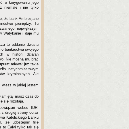
eć o korygowaniu jego
ż niemałe i nie tylko
wne, że bank Ambrozjano
nóstwo pieniędzy. Tu
zwanego największym
w Watykanie i daje mu
cza to oddanie dwustu
idmo bankructwa swojego
h w historii działań
owo. Nie można mu brać
rpurat miewał już takie
ziło natychmiastowym
stw kryminalnych. Ale
 wiesz w jakiej jestem
! Pamiętaj masz czas do
 się rozstają.
bowiązań wobec IDR.
 z drugiej strony coraz
twa Katolickiego Banku
 że udostępnił filie
to Calvi tylko tak się