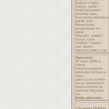
Dogmat o Trójcy
Świętej - próba l..
Diabeł tasmański i
zaraźliwy nowo..
Sześcienne odchody-to
jednak możl..
Wszechświat
przygotowany na
więce..
Własność, podatki i
kryzys: syste..
Football i "okolice"
oraz aktorst..
zakazane jabłko z raju
Ogłoszenia
:
30 marca 1689r w
Polsce
Ostatnio rozważam
wdrożenie Symfonii w
chmu..
Jakie są rzeczywiste
koszty wdrożenia AI
dobre szkolenia lub
materiały dotyczące
Arc..
Dodaj ogłoszenie..
Czy wojna USA/Iran