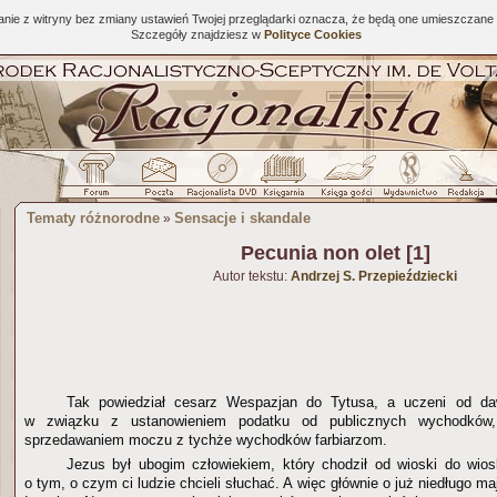
tanie z witryny bez zmiany ustawień Twojej przeglądarki oznacza, że będą one umieszcza
Szczegóły znajdziesz w
Polityce Cookies
Tematy różnorodne
Sensacje i skandale
»
Pecunia non olet [1]
Autor tekstu:
Andrzej S. Przepieździecki
Tak powiedział cesarz Wespazjan do Tytusa, a uczeni od da
w związku z ustanowieniem podatku od publicznych wychodkó
sprzedawaniem moczu z tychże wychodków farbiarzom.
Jezus był ubogim człowiekiem, który chodził od wioski do wios
o tym, o czym ci ludzie chcieli słuchać. A więc głównie o już niedługo ma