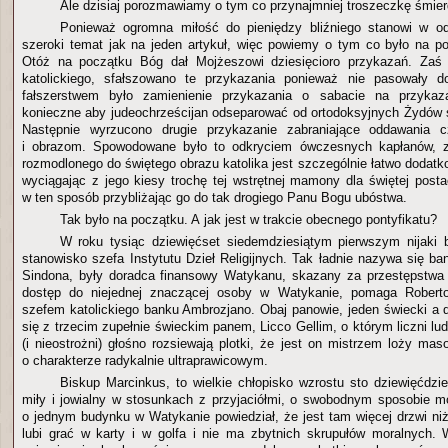
Ale dzisiaj porozmawiamy o tym co przynajmniej troszeczkę śmierd
Ponieważ ogromna miłość do pieniędzy bliźniego stanowi w od
szeroki temat jak na jeden artykuł, więc powiemy o tym co było na poc
Otóż na początku Bóg dał Mojżeszowi dziesięcioro przykazań. Zaś
katolickiego, sfałszowano te przykazania ponieważ nie pasowały d
fałszerstwem było zamienienie przykazania o sabacie na przykaz
konieczne aby judeochrześcijan odseparować od ortodoksyjnych Żydów 
Następnie wyrzucono drugie przykazanie zabraniające oddawania 
i obrazom. Spowodowane było to odkryciem ówczesnych kapłanów, z
rozmodlonego do świętego obrazu katolika jest szczególnie łatwo dodat
wyciągając z jego kiesy trochę tej wstrętnej mamony dla świętej posta
w ten sposób przybliżając go do tak drogiego Panu Bogu ubóstwa.
Tak było na początku. A jak jest w trakcie obecnego pontyfikatu?
W roku tysiąc dziewięćset siedemdziesiątym pierwszym nijaki 
stanowisko szefa Instytutu Dzieł Religijnych. Tak ładnie nazywa się b
Sindona, były doradca finansowy Watykanu, skazany za przestępstwa 
dostęp do niejednej znaczącej osoby w Watykanie, pomaga Roberto
szefem katolickiego banku Ambrozjano. Obaj panowie, jeden świecki a d
się z trzecim zupełnie świeckim panem, Licco Gellim, o którym liczni ludz
(i nieostrożni) głośno rozsiewają plotki, że jest on mistrzem loży maso
o charakterze radykalnie ultraprawicowym.
Biskup Marcinkus, to wielkie chłopisko wzrostu sto dziewięćdzie
miły i jowialny w stosunkach z przyjaciółmi, o swobodnym sposobie 
o jednym budynku w Watykanie powiedział, że jest tam więcej drzwi niż
lubi grać w karty i w golfa i nie ma zbytnich skrupułów moralnych.