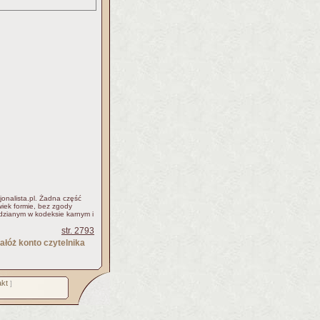
jonalista.pl. Żadna część
iek formie, bez zgody
idzianym w kodeksie karnym i
str. 2793
ałóż konto czytelnika
kt
]