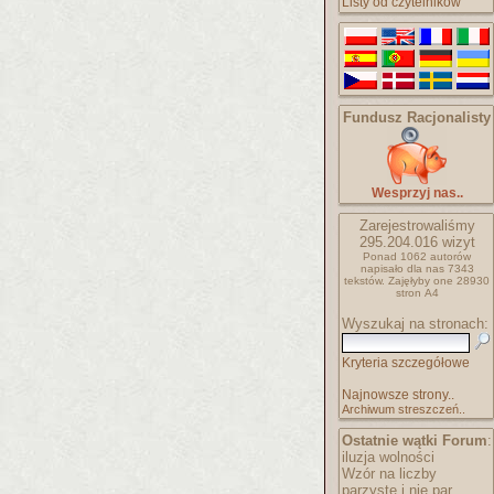
Listy od czytelników
Fundusz Racjonalisty
Wesprzyj nas..
Zarejestrowaliśmy
295.204.016
wizyt
Ponad 1062 autorów
napisało
dla nas 7343
tekstów.
Zajęłyby one 28930
stron A4
Wyszukaj na stronach:
Kryteria szczegółowe
Najnowsze strony..
Archiwum streszczeń..
Ostatnie wątki Forum
:
iluzja wolności
Wzór na liczby
parzyste i nie par..