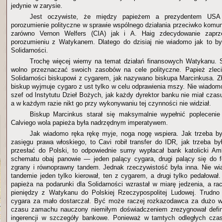
jedynie w zarysie.
Jest oczywiste, że między papieżem a prezydentem USA i
porozumienie polityczne w sprawie wspólnego działania przeciwko kom
zarówno Vernon Welfers (CIA) jak i A. Haig zdecydowanie zaprze
porozumieniu z Watykanem. Dlatego do dzisiaj nie wiadomo jak to by
Solidarności.
Trochę więcej wiemy na temat działań finansowych Watykanu. St
wolno przeznaczać swoich zasobów na cele polityczne. Papież zleci
Solidarności biskupowi z cygarem, jak nazywano biskupa Marcinkusa. Zł
biskup wyjmuje cygaro z ust tylko w celu odprawienia mszy. Nie wiadom
szef od Instytutu Dzieł Bożych, jak każdy dyrektor banku nie miał cza
a w każdym razie nikt go przy wykonywaniu tej czynności nie widział.
Biskup Marcinkus starał się maksymalnie wypełnić poplecenie
Calviego wola papieża była nadrzędnym imperatywem.
Jak wiadomo ręka rękę myje, noga nogę wspiera. Jak trzeba by
zasięgu prawa włoskiego, to Cavi robił transfer do IDR, jak trzeba b
przesłać do Polski, to odpowiednie sumy wypłacał bank katolicki Am
schematu obaj panowie — jeden palący cygara, drugi palący się do f
zgrany i równoprawny tandem. Jednak rzeczywistość była inna. Nie w
tandemie jeden tylko kierował, ten z cygarem, a drugi tylko pedałował
papieża na podarunki dla Solidarności wzrastał w miarę jedzenia, a ra
pieniędzy z Watykanu do Polskiej Rzeczypospolitej Ludowej. Trudno 
cygara za mało dostarczał. Być może raczej rozkazodawca za dużo w
czasu zamachu nauczony niemiłym doświadczeniem zrezygnował definit
ingerencji w szczegóły bankowe. Ponieważ w tamtych odległych czas