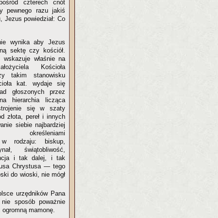
ośród czterech cnót
y pewnego razu jakiś
, Jezus powiedział: Co
nie wynika aby Jezus
sną sektę czy kościół.
. wskazuje właśnie na
ożyciela Kościoła
zy takim stanowisku
ioła kat. wydaje się
ad głoszonych przez
a hierarchia licząca
strojenie się w szaty
od złota, pereł i innych
wanie siebie najbardziej
 określeniami
 w rodzaju: biskup,
nał, świątobliwość,
cja i tak dalej, i tak
ezusa Chrystusa — tego
ki do wioski, nie mógł
Polsce urzędników Pana
 nie sposób poważnie
ać ogromną mamonę.