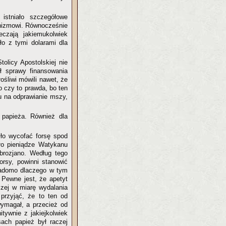
stniało szczegółowe
unizmowi. Równocześnie
czają jakiemukolwiek
ło z tymi dolarami dla
olicy Apostolskiej nie
ł sprawy finansowania
ośliwi mówili nawet, że
o czy to prawda, bo ten
su na odprawianie mszy,
 papieża. Również dla
ło wycofać forsę spod
yło pieniądze Watykanu
brozjano. Według tego
orsy, powinni stanowić
iadomo dlaczego w tym
. Pewne jest, że apetyt
czej w miarę wydalania
przyjąć, że to ten od
ymagał, a przecież od
ywnie z jakiejkolwiek
ach papież był raczej