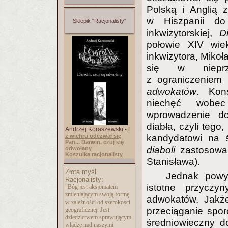
Polską i Anglią 
w Hiszpanii do 
Sklepik "Racjonalisty"
inkwizytorskiej,
D
połowie XIV wie
inkwizytora, Mikoł
się w nieprze
z ograniczeniem
adwokatów
. Kons
niechęć wobec
wprowadzenie do
diabła, czyli tego
Andrzej Koraszewski -
I
z wichru odezwał się
kandydatowi na ś
Pan... Darwin, czuj się
diaboli
zastosowan
odwołany
Koszulka racjonalisty
Stanisława).
Złota myśl
Jednak powy
Racjonalisty:
istotne przyczy
"Bóg jest aksjomatem
zmieniającym swoją formę
adwokatów. Jakże
w zależności od szerokości
przeciąganie spor
geograficznej. Jest
dziedzictwem sprawującym
średniowieczny 
władzę nad naszymi