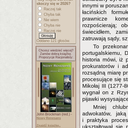
skoczy się w 2026?
innymi w poruszani
Raczej tak
łacińskich formu
Chyba tak
prawnicze kome
Nie wiem
rozpościerają; o
Chyba nie
Raczej nie
świecidłem, zami
zatruwają sądy, s
Oddano 121 głosów.
To przekonan
Chcesz wiedzieć więcej?
portugalskiemu, 
Zamów dobrą książkę.
Propozycje Racjonalisty:
historia mówi, iż
prokuratorów i a
rozsądną miarę p
procesujące się st
Mikołaj III (1277
wygnał on z Rzym
pijawki wysysając
Mniej chlu
adwokatów, jaką
John Brockman (red.) -
Nowy Renesans
i praktyka proce
Znajdź książkę..
ukształtował się