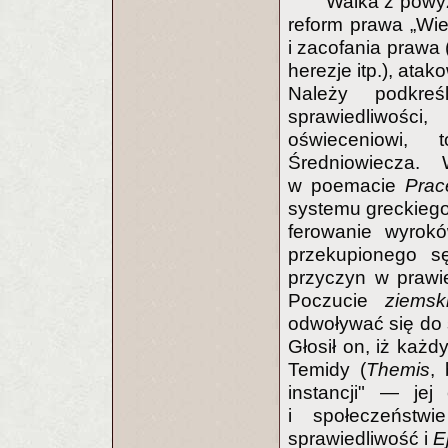
Walka z powyż
reform prawa „Wiek
i zacofania prawa 
herezje itp.), at
Należy podkreś
sprawiedliwości
oświeceniowi, 
Średniowiecza. 
w poemacie
Prac
systemu greckiego
ferowanie wyrok
przekupionego s
przyczyn w prawi
Poczucie
ziemski
odwoływać się do s
Głosił on, iż każd
Temidy (
Themis
, 
instancji" — jej
i społeczeństwi
sprawiedliwość i
E