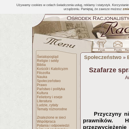
Używamy cookies w celach świadczenia usług, reklamy i statystyk. Korzystani
urządzeniu. Pamiętaj, że zawsze możesz
zmie
Społeczeństwo
Światopogląd
»
Religie i sekty
Biblia
Szafarze sp
Kościół i Katolicyzm
Filozofia
Nauka
A
Społeczeństwo
Prawo
Państwo i polityka
Kultura
Felietony i eseje
Literatura
Ludzie, cytaty
Tematy różnorodne
Przyczyny ni
Znalezione w sieci
prawników. H
Współpraca
Pytania i odpowiedzi
przezwyciężeni