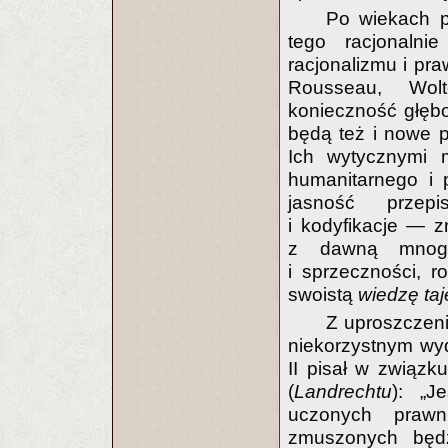
Po wiekach p
tego racjonalni
racjonalizmu i pra
Rousseau, Wolte
konieczność głębo
będą też i nowe 
Ich wytycznymi 
humanitarnego i
jasność przepi
i kodyfikacje — z
z dawną mnogoś
i sprzeczności, 
swoistą
wiedzę ta
Z uproszczeni
niekorzystnym wy
II pisał w związk
(
Landrechtu
): „J
uczonych prawn
zmuszonych będz