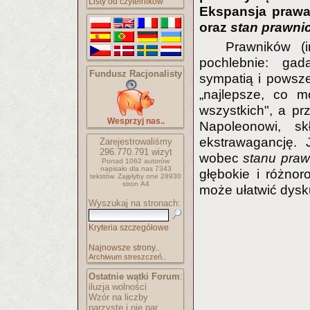
Listy od czytelników
Ekspansja prawa.
oraz
stan prawni
Prawników (i
pochlebnie: ga
Fundusz Racjonalisty
sympatią i powsz
„najlepsze, co m
wszystkich", a pr
Wesprzyj nas..
Napoleonowi, s
ekstrawagancję.
Zarejestrowaliśmy
296.770.791
wizyt
wobec
stanu pra
Ponad 1062 autorów
napisało
dla nas 7343
głębokie i różnor
tekstów.
Zajęłyby one 28930
stron A4
może ułatwić dysk
Wyszukaj na stronach:
Kryteria szczegółowe
Najnowsze strony..
Archiwum streszczeń..
Ostatnie wątki Forum
:
iluzja wolności
Wzór na liczby
parzyste i nie par..