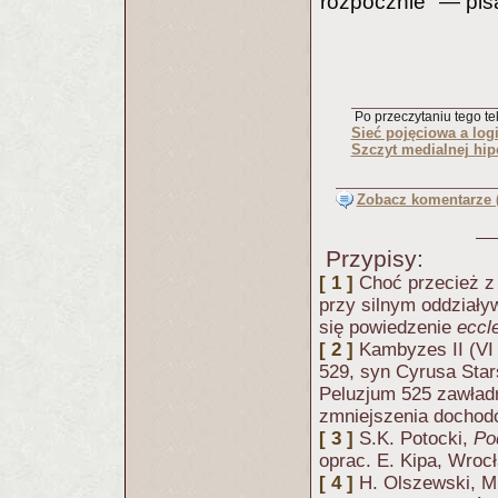
rozpocznie" — pis
Po przeczytaniu tego tek
Sieć pojęciowa a log
Szczyt medialnej hip
Zobacz komentarze (
Przypisy:
[ 1 ]
Choć przecież z 
przy silnym oddziaływ
się powiedzenie
eccl
[ 2 ]
Kambyzes II (VI 
529, syn Cyrusa Star
Peluzjum 525 zawładn
zmniejszenia dochod
[ 3 ]
S.K. Potocki,
Po
oprac. E. Kipa, Wrocł
[ 4 ]
H. Olszewski, M