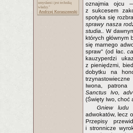
umysłami i jest techniką
oznajmia ojcu
władzy."
z sukcesem zako
Andrzej Koraszewski
spotyka się rozbr
sprawy nasza rodz
studia..
W dawnym 
których głównym bo
się marnego adwo
spraw" (od łac.
c
kauzyperdzi uka
z pieniędzmi, bie
dobytku na hono
trzynastowieczn
Iwona, patrona w
Sanctus Ivo, adv
(Święty Iwo, choć a
Gniew
ludu
n
adwokatów, lecz 
Przepisy przewi
i stronnicze wyr