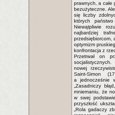
prawnych, a całe
bezużyteczne. Ale
się liczby zdoln
których państwo
Niewątpliwie ro
najbardziej tra
przedsiębiorcom,
optymizm pruskieg
konfrontacja z rze
Przetrwał on pr
socjalistycznych
nowej rzeczywist
Saint-Simon (17
a jednocześnie w
„Zasadniczy błąd
mniemaniu, że no
w swej podstawie
przyszłość ukszta
„Rola gadaczy zbl