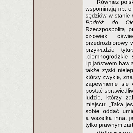
Również polski
wspominają np. o 
sędziów w stanie
Podróż do Ci
Rzeczpospolitą p
człowiek oświe
przedrozbiorowy w
przykładzie tyt
„ciemnogrodzkie 
i pijaństwem bawi
także zyski niel
którzy zwykle, zna
zapewnienie się o
postać sprawiedliw
ludzie, którzy ż
miejscu: „Taka je
sobie oddać umi
a wszelka inna, j
tylko prawnym żar