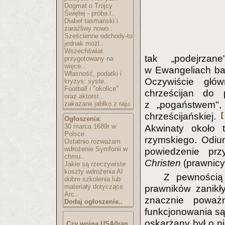
Dogmat o Trójcy
Świętej - próba l..
Diabeł tasmański i
zaraźliwy nowo..
Sześcienne odchody-to
jednak możl..
Wszechświat
tak „podejrzan
przygotowany na
więce..
w Ewangeliach ba
Własność, podatki i
Oczywiście głó
kryzys: syste..
Football i "okolice"
chrześcijan do 
oraz aktorst..
z „pogaństwem",
zakazane jabłko z raju
[
chrześcijańskiej.
Ogłoszenia
:
30 marca 1689r w
Akwinaty około t
Polsce
rzymskiego. Odium
Ostatnio rozważam
wdrożenie Symfonii w
powiedzenie prz
chmu..
Christen
(prawnicy 
Jakie są rzeczywiste
koszty wdrożenia AI
Z pewnością
dobre szkolenia lub
materiały dotyczące
prawników zanikł
Arc..
znacznie poważn
Dodaj ogłoszenie..
funkcjonowania s
oskarżany był o n
Czy wojna USA/Iran