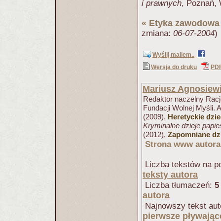
i prawnych
, Poznań, 
«
Etyka zawodowa 
zmiana:
06-07-2004
)
Wyślij mailem..
Wersja do druku
PD
Mariusz Agnosiew
Redaktor naczelny Racjo
Fundacji Wolnej Myśli. 
(2009),
Heretyckie dzi
Kryminalne dzieje papi
(2012),
Zapomniane dzi
Strona www autora
Liczba tekstów na po
teksty autora
Liczba tłumaczeń:
5
autora
Najnowszy tekst aut
pierwsze pływając