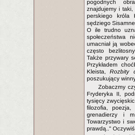
pogodnych obra
znajdujemy i taki
perskiego król
sędziego Sisamne
O ile trudno uzn
społeczeństwa n
umacniał ją wobec
często bezlitos
Także przywary s
Przykładem choćb
Kleista,
Rozbity
poszukujący winnyc
Zobaczmy czy
Fryderyka II, po
tysięcy zwycięskic
filozofia, poezja
grenadierzy i mu
Towarzystwo i sw
prawdą.." Oczywiś