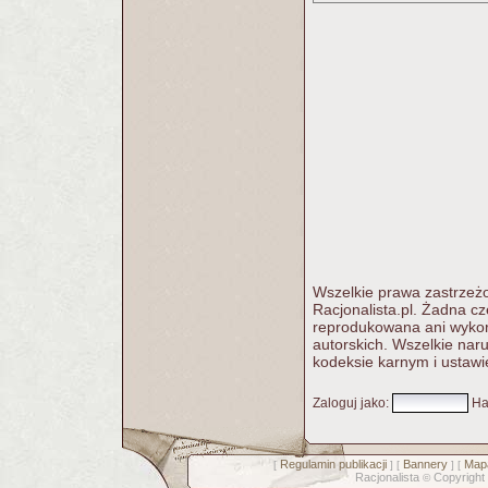
Wszelkie prawa zastrzeżo
Racjonalista.pl. Żadna c
reprodukowana ani wykorz
autorskich. Wszelkie nar
kodeksie karnym i ustawi
Zaloguj jako
:
Ha
Regulamin publikacji
Bannery
Mapa
[
] [
] [
Racjonalista
Copyright
©