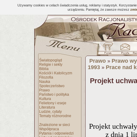
Używamy cookies w celach świadczenia usług, reklamy i statystyk. Korzystani
urządzeniu. Pamiętaj, że zawsze możesz
zmie
Prawo
Prawo wy
Światopogląd
»
Religie i sekty
1993
Prace nad 
»
Biblia
Kościół i Katolicyzm
Filozofia
Projekt uchwa
Nauka
Społeczeństwo
Prawo
Państwo i polityka
Kultura
Felietony i eseje
Literatura
Ludzie, cytaty
Tematy różnorodne
Projekt uchwał
Znalezione w sieci
Współpraca
z dnia 1 l
Pytania i odpowiedzi