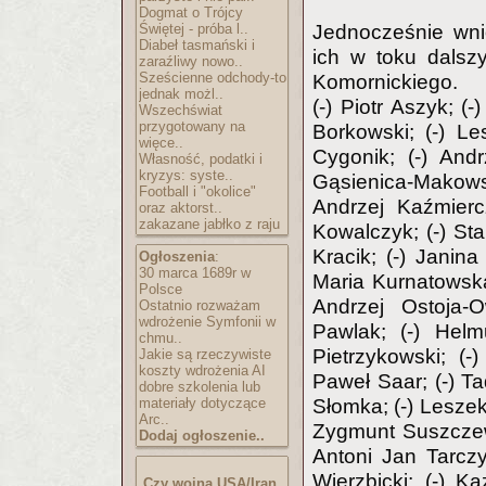
Dogmat o Trójcy
Świętej - próba l..
Jednocześnie wni
Diabeł tasmański i
ich w toku dalsz
zaraźliwy nowo..
Sześcienne odchody-to
Komornickiego.
jednak możl..
(-) Piotr Aszyk; (
Wszechświat
przygotowany na
Borkowski; (-) Le
więce..
Cygonik; (-) Andr
Własność, podatki i
kryzys: syste..
Gąsienica-Makowski
Football i "okolice"
Andrzej Kaźmierc
oraz aktorst..
zakazane jabłko z raju
Kowalczyk; (-) Sta
Kracik; (-) Janina 
Ogłoszenia
:
30 marca 1689r w
Maria Kurnatowska;
Polsce
Andrzej Ostoja-O
Ostatnio rozważam
wdrożenie Symfonii w
Pawlak; (-) Helm
chmu..
Pietrzykowski; (-
Jakie są rzeczywiste
koszty wdrożenia AI
Paweł Saar; (-) T
dobre szkolenia lub
materiały dotyczące
Słomka; (-) Leszek
Arc..
Zygmunt Suszczewi
Dodaj ogłoszenie..
Antoni Jan Tarczy
Wierzbicki; (-) K
Czy wojna USA/Iran