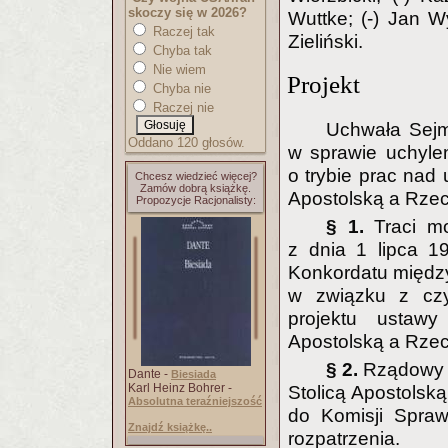
skoczy się w 2026?
Wuttke; (-) Jan W
Raczej tak
Zieliński.
Chyba tak
Nie wiem
Projekt
Chyba nie
Raczej nie
Uchwała Sejm
Oddano 120 głosów.
w sprawie uchyle
o trybie prac nad 
Chcesz wiedzieć więcej?
Zamów dobrą książkę.
Apostolską a Rzec
Propozycje Racjonalisty:
§ 1.
Traci mo
z dnia 1 lipca 19
Konkordatu między
w związku z czy
projektu ustawy
Apostolską a Rzec
§ 2.
Rządowy p
Dante -
Biesiada
Karl Heinz Bohrer -
Stolicą Apostolsk
Absolutna teraźniejszość
do Komisji Spra
Znajdź książkę..
rozpatrzenia.