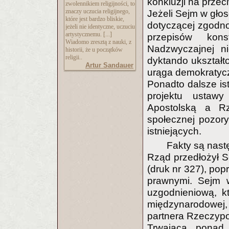
konkluzji na przec
zwolennikiem religijności, to
znaczy uczucia religijnego,
Jeżeli Sejm w głos
które jest bardzo bliskie,
dotyczącej zgodno
jeżeli nie identyczne, uczuciu
artystycznemu. [...]
przepisów kons
Wiadomo zresztą z nauki, z
Nadzwyczajnej n
historii, że u początków
religii..
dyktando ukształto
Artur Sandauer
urąga demokratyc
Ponadto dalsze is
projektu ustawy
Apostolską a Rz
społecznej pozory
istniejących.
Fakty są nast
Rząd przedłożył Se
(druk nr 327), po
prawnymi. Sejm w
uzgodnieniową, k
międzynarodowej
partnera Rzeczypos
Trwająca ponad 