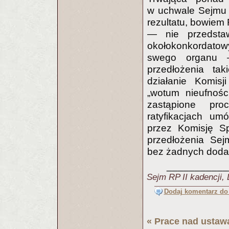
w uchwale Sejmu z
rezultatu, bowiem 
— nie przedstaw
okołokonkordatowy
swego organu —
przedłożenia tak
działanie Komis
„wotum nieufnośc
zastąpione pro
ratyfikacjach um
przez Komisję S
przedłożenia Sej
bez żadnych doda
___________
Sejm RP II kadencji,
Dodaj komentarz do 
«
Prace nad ustawą