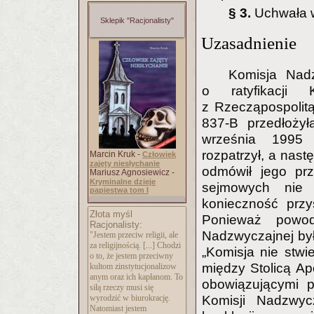
§ 3.
Uchwała w
Sklepik "Racjonalisty"
Uzasadnienie
Komisja Nadz
o ratyfikacji 
z Rzecząpospolit
837-B przedłoży
września 1995 
rozpatrzył, a nast
Marcin Kruk -
Człowiek
zajęty niesłychanie
odmówił jego prz
Mariusz Agnosiewicz -
Kryminalne dzieje
sejmowych nie 
papiestwa tom I
konieczność przy
Złota myśl
Ponieważ powod
Racjonalisty:
Nadzwyczajnej było
"Jestem przeciw religii, ale
za religijnością. [...] Chodzi
„Komisja nie stwi
o to, że jestem przeciwny
między Stolicą Ap
kultom zinstytucjonalizow
anym oraz ich kapłanom. To
obowiązującymi p
siłą rzeczy musi się
Komisji Nadzwyc
wyrodzić w biurokrację.
Natomiast jestem