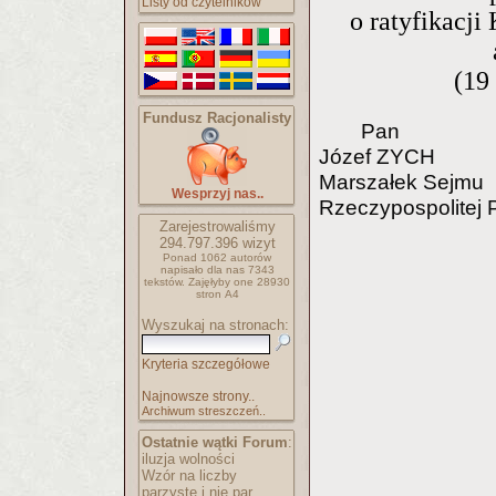
Listy od czytelników
o ratyfikacji
(19
Fundusz Racjonalisty
Pan
Józef ZYCH
Marszałek Sejmu
Wesprzyj nas..
Rzeczypospolitej P
Zarejestrowaliśmy
294.797.396
wizyt
Ponad 1062 autorów
napisało
dla nas 7343
tekstów.
Zajęłyby one 28930
stron A4
Wyszukaj na stronach:
Kryteria szczegółowe
Najnowsze strony..
Archiwum streszczeń..
Ostatnie wątki Forum
:
iluzja wolności
Wzór na liczby
parzyste i nie par..