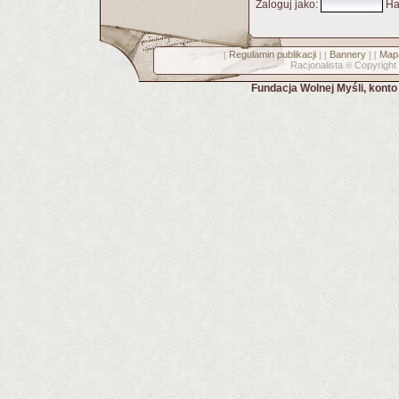
Zaloguj jako
:
Ha
Regulamin publikacji
Bannery
Mapa
[
] [
] [
Racjonalista
Copyright
©
Fundacja Wolnej Myśli, kont