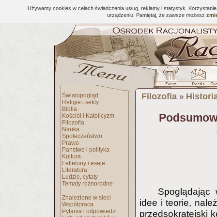
Używamy cookies w celach świadczenia usług, reklamy i statystyk. Korzystani
urządzeniu. Pamiętaj, że zawsze możesz
zmie
Filozofia
Historia
Światopogląd
»
Religie i sekty
Biblia
Podsumowa
Kościół i Katolicyzm
Filozofia
Nauka
Społeczeństwo
Prawo
Państwo i polityka
Kultura
Felietony i eseje
Literatura
Ludzie, cytaty
Tematy różnorodne
Spoglądając 
Znalezione w sieci
idee i teorie, nal
Współpraca
Pytania i odpowiedzi
przedsokratejski k