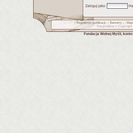
Zaloguj jako
:
Ha
Regulamin publikacji
Bannery
Mapa
[
] [
] [
Racjonalista
Copyright
©
Fundacja Wolnej Myśli, kont