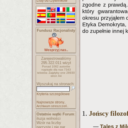
Listy od czytelników
zgodne z prawdą.
który gwarantow
okresu przyjąłem o
Etyka Demokryta, d
do zupełnie innej 
Fundusz Racjonalisty
Wesprzyj nas..
Zarejestrowaliśmy
295.322.011
wizyt
Ponad 1062 autorów
napisało
dla nas 7343
tekstów.
Zajęłyby one 28930
stron A4
Wyszukaj na stronach:
Kryteria szczegółowe
Najnowsze strony..
Archiwum streszczeń..
1.
Jońscy filozo
Ostatnie wątki Forum
:
iluzja wolności
Wzór na liczby
—
Tales z Mil
parzyste i nie par..