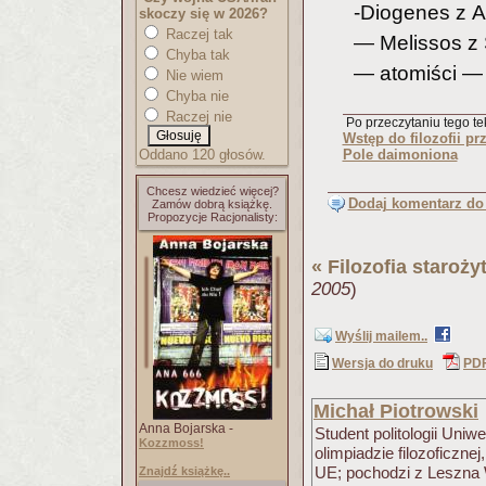
-Diogenes z Ap
skoczy się w 2026?
Raczej tak
— Melissos z
Chyba tak
— atomiści 
Nie wiem
Chyba nie
Raczej nie
Po przeczytaniu tego tek
Wstęp do filozofii pr
Oddano 120 głosów.
Pole daimoniona
Chcesz wiedzieć więcej?
Dodaj komentarz do 
Zamów dobrą książkę.
Propozycje Racjonalisty:
«
Filozofia staroży
2005
)
Wyślij mailem..
Wersja do druku
PD
Michał Piotrowski
Anna Bojarska -
Student politologii Uniw
Kozzmoss!
olimpiadzie filozoficznej
UE; pochodzi z Leszna 
Znajdź książkę..