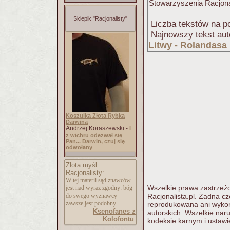
Stowarzyszenia Racjona
Sklepik "Racjonalisty"
Liczba tekstów na po
Najnowszy tekst aut
Litwy - Rolandasa
Koszulka Złota Rybka
Darwina
Andrzej Koraszewski -
I
z wichru odezwał się
Pan... Darwin, czuj się
odwołany
Złota myśl
Racjonalisty:
W tej materii sąd znawców
Wszelkie prawa zastrzeżo
jest nad wyraz zgodny: bóg
do swego wyznawcy
Racjonalista.pl. Żadna c
zawsze jest podobny
reprodukowana ani wykorz
Ksenofanes z
autorskich. Wszelkie nar
Kolofontu
kodeksie karnym i ustawi