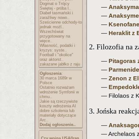
Dogmat o Trójcy
—
Anaksyman
Świętej - próba l..
Diabeł tasmański i
—
Anaksymen
zaraźliwy nowo..
Sześcienne odchody-to
—
Ksenofane
jednak możl..
Wszechświat
—
Heraklit z 
przygotowany na
więce..
2. Filozofia na 
Własność, podatki i
kryzys: syste..
Football i "okolice"
oraz aktorst..
—
Pitagoras
zakazane jabłko z raju
—
Parmenides
Ogłoszenia
:
—
Zenon z El
30 marca 1689r w
Polsce
—
Empedokle
Ostatnio rozważam
wdrożenie Symfonii w
— Filolaos z 
chmu..
Jakie są rzeczywiste
koszty wdrożenia AI
3. Jońska reakcj
dobre szkolenia lub
materiały dotyczące
Arc..
—
Anaksagor
Dodaj ogłoszenie..
— Archelaos 
Czy wojna USA/Iran