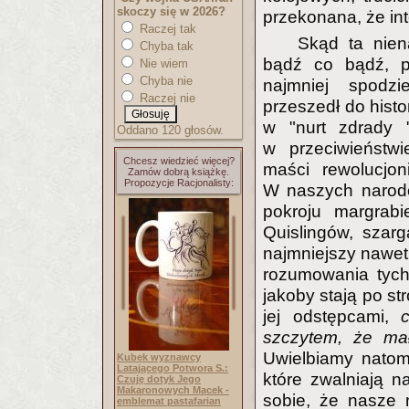
skoczy się w 2026?
przekonana, że in
Raczej tak
Skąd ta nien
Chyba tak
bądź co bądź, p
Nie wiem
Chyba nie
najmniej spodzie
Raczej nie
przeszedł do histo
w "nurt zdrady "
Oddano 120 głosów.
w przeciwieństw
Chcesz wiedzieć więcej?
maści rewolucjon
Zamów dobrą książkę.
Propozycje Racjonalisty:
W naszych narodo
pokroju margrab
Quislingów, szar
najmniejszy nawet
rozumowania tych
jakoby stają po st
jej odstępcami,
szczytem, że ma
Uwielbiamy natomi
Kubek wyznawcy
Latającego Potwora S.:
które zwalniają 
Czuję dotyk Jego
Makaronowych Macek -
sobie, że nasze 
emblemat pastafarian