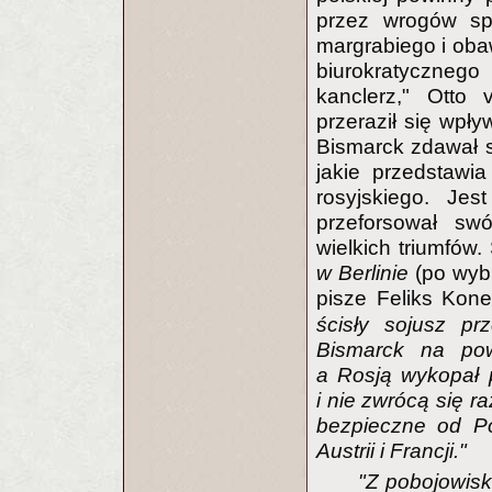
przez wrogów spr
margrabiego i oba
biurokratycznego
kanclerz," Otto
przeraził się wpł
Bismarck zdawał 
jakie przedstawi
rosyjskiego. Je
przeforsował sw
wielkich triumfów
w Berlinie
(po wyb
pisze Feliks Kon
ścisły sojusz prz
Bismarck na pow
a Rosją wykopał 
i nie zwrócą się r
bezpieczne od Po
Austrii i Francji."
"Z pobojowisk