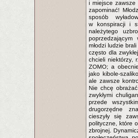
i miejsce zawsze 
zapominać! Młodz
sposób wyładow
w konspiracji i 
należytego uzbr
poprzedzającym 
młodzi ludzie bral
często dla zwykłej
chcieli niektórzy,
ZOMO; a obecnie
jako kibole-szalik
ale zawsze kontro
Nie chcę obrażać 
zwykłymi chuliga
przede wszystki
drugorzędne zna
cieszyły się zaw
polityczne, które 
zbrojnej. Dynamicz
społeczeństwa po