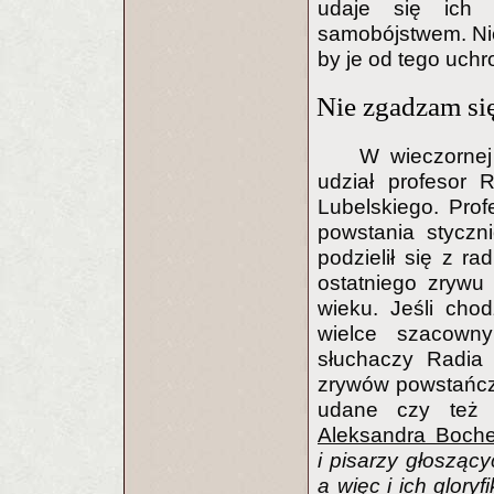
udaje się ich 
samobójstwem. Nie 
by je od tego uchr
Nie zgadzam si
W wieczornej
udział profesor 
Lubelskiego. Pro
powstania styczn
podzielił się z r
ostatniego zrywu
wieku. Jeśli cho
wielce szacown
słuchaczy Radi
zrywów powstańczy
udane czy też 
Aleksandra Boche
i pisarzy głosząc
a więc i ich glory