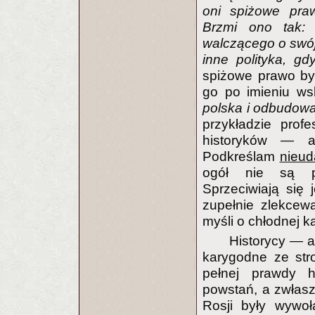
oni spiżowe praw
Brzmi ono tak: 
walczącego o swój 
inne polityka, g
spiżowe prawo by
go po imieniu w
polska i odbudowa
przykładzie prof
historyków — a
Podkreślam
nieud
ogół nie są pr
Sprzeciwiają się
zupełnie zlekcewa
myśli o chłodnej k
Historycy — a
karygodne ze str
pełnej prawdy h
powstań, a zwłasz
Rosji były wywo