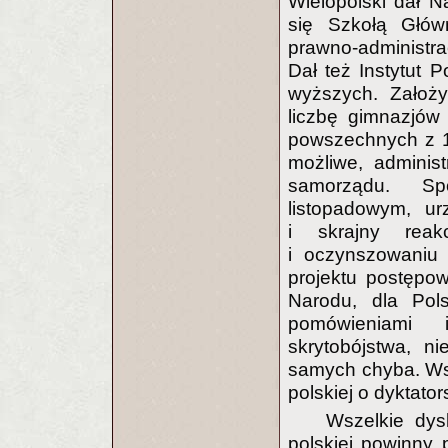
Wielopolski dał N
się Szkołą Główn
prawno-administra
Dał też Instytut P
wyższych. Założy
liczbę gimnazjów 
powszechnych z 11
możliwe, adminis
samorządu. Spo
listopadowym, ur
i skrajny reak
i oczynszowaniu 
projektu postępo
Narodu, dla Pol
pomówieniami i
skrytobójstwa, n
samych chyba. Wsz
polskiej o dyktato
Wszelkie dys
polskiej powinny 