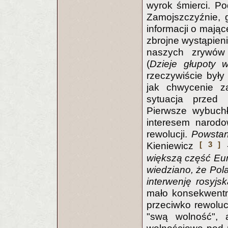
wyrok śmierci. Po
Zamojszczyźnie, 
informacji o mając
zbrojne wystąpien
naszych zrywów
(
Dzieje głupoty 
rzeczywiście były
jak chwycenie za
sytuacja przed 
Pierwsze wybuchł
interesem narodo
rewolucji.
Powstani
[ 3 ]
Kieniewicz
większą część Eur
wiedziano, że Pola
interwenję rosyj
mało konsekwentni
przeciwko rewoluc
"swą wolność", a