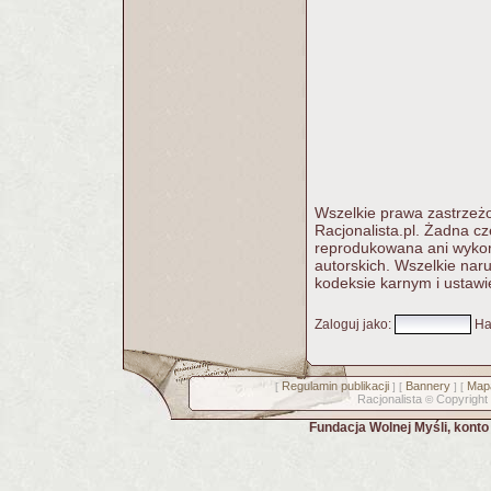
Wszelkie prawa zastrzeżo
Racjonalista.pl. Żadna c
reprodukowana ani wykorz
autorskich. Wszelkie nar
kodeksie karnym i ustawi
Zaloguj jako
:
Ha
Regulamin publikacji
Bannery
Mapa
[
] [
] [
Racjonalista
Copyright
©
Fundacja Wolnej Myśli, kont