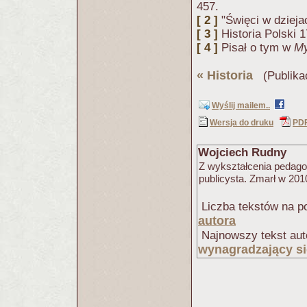
457.
[ 2 ]
"Święci w dzieja
[ 3 ]
Historia Polski
[ 4 ]
Pisał o tym w
My
«
Historia
(Publika
Wyślij mailem..
Wersja do druku
PD
Wojciech Rudny
Z wykształcenia pedagog
publicysta. Zmarł w 2010
Liczba tekstów na po
autora
Najnowszy tekst aut
wynagradzający si