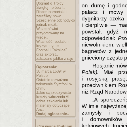
Dogmat o Trójcy
on dumę i godno
Świętej - próba l..
pałacz i mowy 
Diabeł tasmański i
zaraźliwy nowo..
dygnitarzy czeka 
Sześcienne odchody-to
i cierpliwie — m
jednak możl..
Wszechświat
powstał, gdyż m
przygotowany na
więce..
odpowiedział:
Prz
Własność, podatki i
niewolnikiem, wie
kryzys: syste..
Football i "okolice"
bagnetów z jednej
oraz aktorst..
gnieciony często p
zakazane jabłko z raju
Rosjanie mówi
Ogłoszenia
:
30 marca 1689r w
Polak).
Miał prz
Polsce
i rosyjską prasę
Ostatnio rozważam
wdrożenie Symfonii w
przeciwnikiem Ros
chmu..
niż Rząd Narodowy
Jakie są rzeczywiste
koszty wdrożenia AI
„A społeczeń
dobre szkolenia lub
materiały dotyczące
W imię najwyższej
Arc..
zamysły i pocz
Dodaj ogłoszenie..
i domowników 
kolejowych, truci
Czy wojna USA/Iran