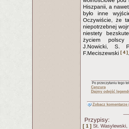
wolnościowe pod 
Hiszpanii, a nawet
było inne wyjśc
Oczywiście, że t
niepotrzebnej wojny
niestety bezskute
życiem polscy 
J.Nowicki, S. P
[ 4 ]
F.Meciszewski
Po przeczytaniu tego tek
Cenzura
Dajmy odejść legen
Zobacz komentarze (
Przypisy:
[ 1 ]
St. Wasylewski,