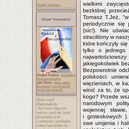
wielkimi zwycięs
Znajdź książkę..
bezktórej przeci
Tomasz T.Jeż, "w 
Sklepik "Racjonalisty"
periodycznie się
(sic!). Nie uświ
straciliśmy w nas
które kończyły się
tylko o jednego 
najwartościowszy
jakiegokolwiek be
Bezpowrotnie odch
Anatol France -
Kościół a
polskości: umier
Rzeczpospolita
więzieniach, w k
Jan Rura -
Quo vadis,
Ecclesia? Czy Kościół
winić za to, że sp
może się zmienić
kogo? Przede wsz
Złota myśl
narodowym polit
Racjonalisty:
"Być może religia jest
wojennej sławie,
martwa, a jeśli tak, lepiej
i groteskowych ).
przyjmijmy to do
wiadomości i spróbujmy
swe urojenia i ha
odkryć inne źródła siły