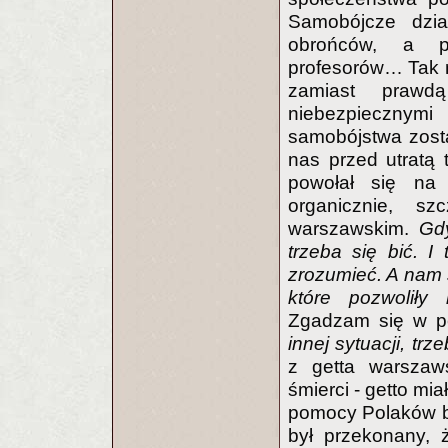
Samobójcze dzi
obrońców, a pó
profesorów… Tak 
zamiast prawdą
niebezpiecznymi
samobójstwa zosta
nas przed utratą 
powołał się na 
organicznie, s
warszawskim.
Gdy
trzeba się bić. I
zrozumieć. A nam 
które pozwolił
Zgadzam się w p
innej sytuacji, trz
z getta warszaws
śmierci - getto mi
pomocy Polaków b
był przekonany, 