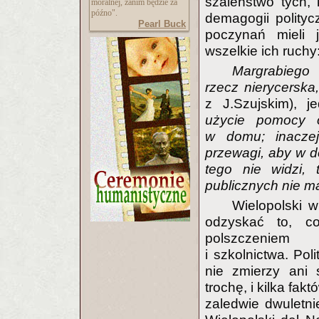
szaleństwo tych, 
moralnej, zanim będzie za
późno".
demagogii polity
Pearl Buck
poczynań mieli j
wszelkie ich ruc
Margrabiego
rzecz nierycerska
z J.Szujskim), j
użycie pomocy 
w domu; inaczej 
przewagi, aby w 
tego nie widzi,
publicznych nie m
Wielopolski w
odzyskać to, c
polszczeniem 
i szkolnictwa. Pol
nie zmierzy ani 
trochę, i kilka fa
zaledwie dwuletni