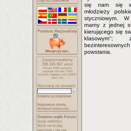
Listy od czytelników
się nam się w
młodzieży polsk
styczniowym. W 
mamy z jednej st
kierującego się 
Fundusz Racjonalisty
klasowym";
bezinteresow
powstania.
Wesprzyj nas..
Zarejestrowaliśmy
295.345.897
wizyt
Ponad 1062 autorów
napisało
dla nas 7343
tekstów.
Zajęłyby one 28930
stron A4
Wyszukaj na stronach:
Kryteria szczegółowe
Najnowsze strony..
Archiwum streszczeń..
Ostatnie wątki Forum
:
iluzja wolności
Wzór na liczby
parzyste i nie par..