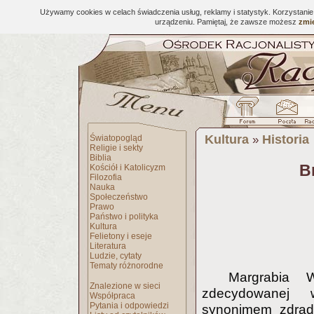
Używamy cookies w celach świadczenia usług, reklamy i statystyk. Korzystani
urządzeniu. Pamiętaj, że zawsze możesz
zmie
Kultura
Historia
Światopogląd
»
Religie i sekty
Biblia
B
Kościół i Katolicyzm
Filozofia
Nauka
Społeczeństwo
Prawo
Państwo i polityka
Kultura
Felietony i eseje
Literatura
Ludzie, cytaty
Tematy różnorodne
Margrabia W
Znalezione w sieci
zdecydowanej w
Współpraca
Pytania i odpowiedzi
synonimem zdrad