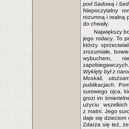
pod Sadową i Sed
Niepoczytalny ro
rozumną i realną 
do chwały.
Największy bo
jego rodacy. To p
którzy sprzeciwia
zrozumiałe, bowi
wybuchem, ni
zapobiegawczych. 
Wyklęty był z nar
Moskali, utożs
publikacjach
. Pom
surowego ojca, k
grozi im śmierteln
użyciu wszelkich
z matni. Jego sur
daje się dzieciom 
Zdarza się też, ż