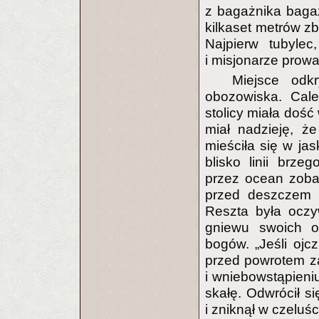
z bagażnika baga
kilkaset metrów z
Najpierw tubylec
i misjonarze prow
Miejsce odk
obozowiska. Cale
stolicy miała doś
miał nadzieję, ż
mieściła się w ja
blisko linii brze
przez ocean zobac
przed deszczem i
Reszta była oczyw
gniewu swoich o
bogów. „Jeśli ojc
przed powrotem za
i wniebowstąpieni
skałę. Odwrócił s
i zniknął w czeluśc