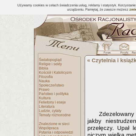
Używamy cookies w celach świadczenia usług, reklamy i statystyk. Korzystani
urządzeniu. Pamiętaj, że zawsze możesz
zmie
«
Czytelnia i książk
Światopogląd
Religie i sekty
Biblia
Kościół i Katolicyzm
Filozofia
Nauka
Społeczeństwo
Prawo
Państwo i polityka
Kultura
Felietony i eseje
Literatura
Ludzie, cytaty
Zdezelowany a
Tematy różnorodne
jakby niestrudze
Znalezione w sieci
przełęczy. Upał 
Współpraca
Pytania i odpowiedzi
niczym wielką met