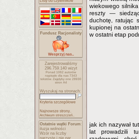
Listy od czytelników
wiekowego silnika
reszty — siedzą
duchotę, ratując 
kupionej na ostatn
Fundusz Racjonalisty
w ostatni etap pod
Wesprzyj nas..
Zarejestrowaliśmy
296.759.140
wizyt
Ponad 1062 autorów
napisało
dla nas 7343
tekstów.
Zajęłyby one 28930
stron A4
Wyszukaj na stronach:
Kryteria szczegółowe
Najnowsze strony..
Archiwum streszczeń..
jak ich nazywał tu
Ostatnie wątki Forum
:
iluzja wolności
lat prowadzili 
Wzór na liczby
parzyste i nie par..
rządowymi, choć