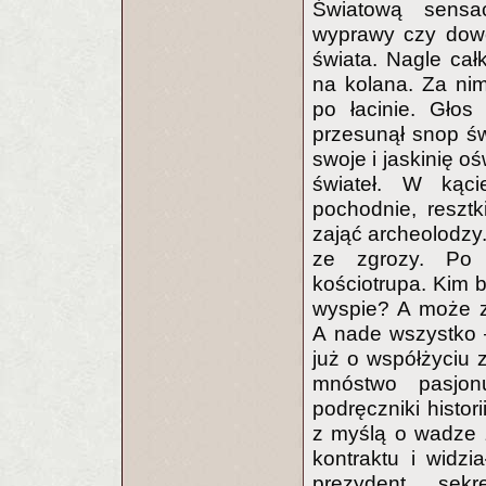
Światową sensac
wyprawy czy dowod
świata. Nagle całk
na kolana. Za nim
po łacinie. Głos
przesunął snop św
swoje i jaskinię o
świateł. W kąci
pochodnie, resztki
zająć archeolodzy
ze zgrozy. Po p
kościotrupa. Kim 
wyspie? A może z
A nade wszystko —
już o współżyciu 
mnóstwo pasjon
podręczniki histo
z myślą o wadze z
kontraktu i widzi
prezydent, sek