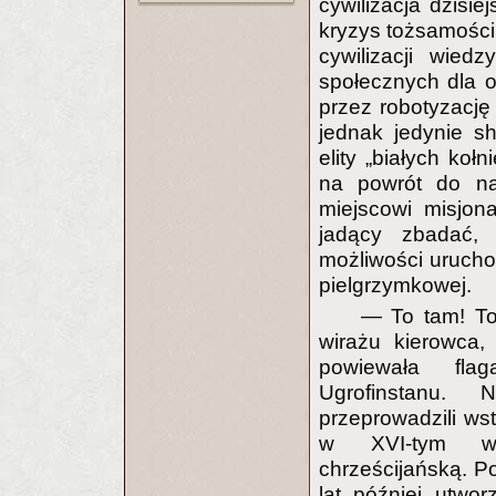
cywilizacja dzisie
kryzys tożsamości
cywilizacji wied
społecznych dla o
przez robotyzację
jednak jedynie s
elity „białych ko
na powrót do natu
miejscowi misjona
jadący zbadać,
możliwości uruchom
pielgrzymkowej.
— To tam! To
wirażu kierowca,
powiewała fla
Ugrofinstanu. 
przeprowadzili ws
w XVI-tym wie
chrześcijańską. 
lat później utwor