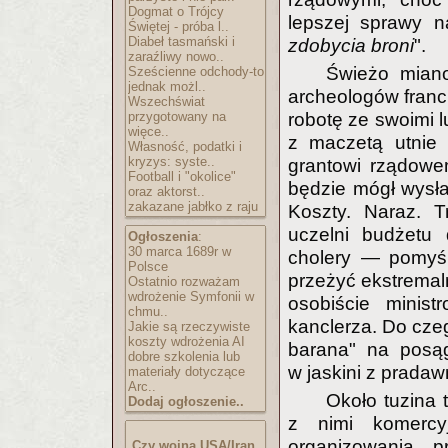
Dogmat o Trójcy
lepszej sprawy n
Świętej - próba l..
Diabeł tasmański i
zdobycia broni
".
zaraźliwy nowo..
Świeżo miano
Sześcienne odchody-to
jednak możl..
archeologów francu
Wszechświat
przygotowany na
robotę ze swoimi l
więce..
z maczetą utnie 
Własność, podatki i
kryzys: syste..
grantowi rządowe
Football i "okolice"
będzie mógł wysłać
oraz aktorst..
zakazane jabłko z raju
Koszty. Naraz. T
uczelni budżetu
Ogłoszenia
:
30 marca 1689r w
cholery — pomyśl
Polsce
przeżyć ekstremal
Ostatnio rozważam
wdrożenie Symfonii w
osobiście minis
chmu..
kanclerza. Do cze
Jakie są rzeczywiste
koszty wdrożenia AI
barana" na posąg
dobre szkolenia lub
w jaskini z prada
materiały dotyczące
Arc..
Około tuzina 
Dodaj ogłoszenie..
z nimi komercy
organizowania p
Czy wojna USA/Iran