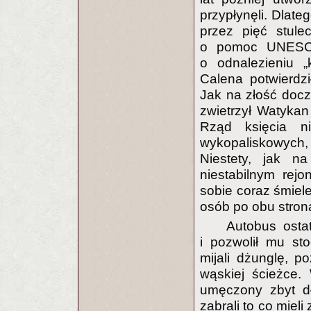
przypłynęli. Dlate
przez pięć stule
o pomoc UNESCO
o odnalezieniu „
Calena potwierdzi
Jak na złość docze
zwietrzył Watykan
Rząd księcia n
wykopaliskowyc
Niestety, jak n
niestabilnym rej
sobie coraz śmiele
osób po obu stron
Autobus ostat
i pozwolił mu st
mijali dżunglę, 
wąskiej ścieżce. 
umęczony zbyt dł
zabrali to co miel