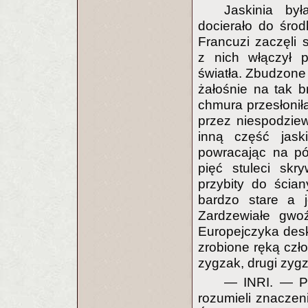
Jaskinia by
docierało do środ
Francuzi zaczęli 
z nich włączył p
światła. Zbudzone
żałośnie na tak b
chmura przesłoniła
przez niespodziew
inną część jask
powracając na pó
pięć stuleci skr
przybity do ścia
bardzo stare a j
Zardzewiałe gwo
Europejczyka deski
zrobione ręką czł
zygzak, drugi zyg
— INRI. — Pr
rozumieli znaczen