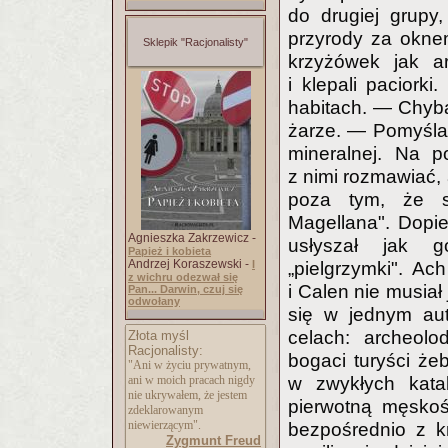
do drugiej grupy
przyrody za oknem 
Sklepik "Racjonalisty"
krzyżówek jak ar
i klepali paciork
habitach. — Chyba 
żarze. — Pomyślał 
mineralnej. Na p
z nimi rozmawiać, a
poza tym, że są
Magellana". Dopi
Agnieszka Zakrzewicz -
usłyszał jak 
Papież i kobieta
Andrzej Koraszewski -
I
„pielgrzymki". Ac
z wichru odezwał się
i Calen nie musiał 
Pan... Darwin, czuj się
odwołany
się w jednym aut
celach: archeol
Złota myśl
Racjonalisty:
bogaci turyści że
"Ani w życiu prywatnym,
ani w moich pracach nigdy
w zwykłych kata
nie ukrywałem, że jestem
pierwotną męskość
zdeklarowanym
niewierzącym".
bezpośrednio z kr
Zygmunt Freud