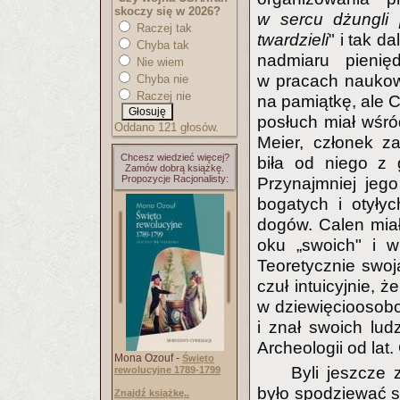
skoczy się w 2026?
w sercu dżungli 
Raczej tak
twardzieli
" i tak d
Chyba tak
nadmiaru pienię
Nie wiem
w pracach naukowyc
Chyba nie
Raczej nie
na pamiątkę, ale C
posłuch miał wśród
Oddano 121 głosów.
Meier, członek z
Chcesz wiedzieć więcej?
biła od niego z 
Zamów dobrą książkę.
Propozycje Racjonalisty:
Przynajmniej jego
bogatych i otyły
dogów. Calen miał
oku „swoich" i w
Teoretycznie swoj
czuł intuicyjnie, 
w dziewięcioosobo
i znał swoich lud
Archeologii od lat
Mona Ozouf -
Święto
Byli jeszcze 
rewolucyjne 1789-1799
było spodziewać si
Znajdź książkę..