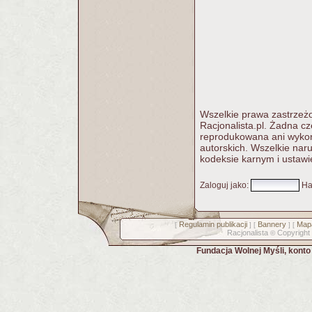
Wszelkie prawa zastrzeżo
Racjonalista.pl. Żadna c
reprodukowana ani wykorz
autorskich. Wszelkie nar
kodeksie karnym i ustawi
Zaloguj jako
:
Ha
Regulamin publikacji
Bannery
Mapa
[
] [
] [
Racjonalista
Copyright
©
Fundacja Wolnej Myśli, kont