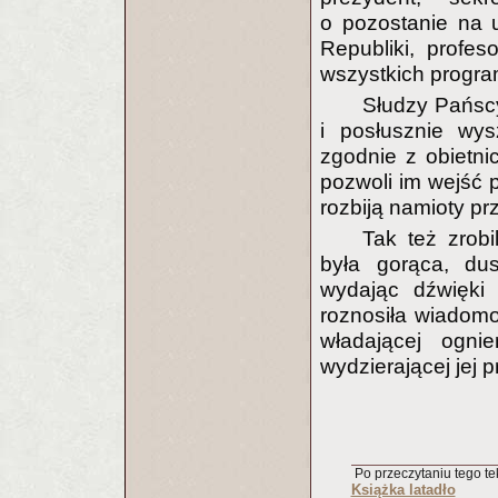
o pozostanie na 
Republiki, profe
wszystkich progra
Słudzy Pańscy 
i posłusznie wys
zgodnie z obietnic
pozwoli im wejść 
rozbiją namioty prz
Tak też zrob
była gorąca, d
wydając dźwięki 
roznosiła wiadomoś
władającej ogni
wydzierającej jej 
Po przeczytaniu tego tek
Książka latadło