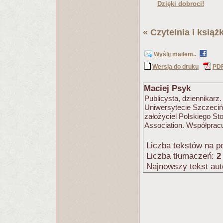
Dzięki dobroci!
«
Czytelnia i książk
Wyślij mailem..
Wersja do druku
PD
Maciej Psyk
Publicysta, dziennikarz.
Uniwersytecie Szczeciń
założyciel Polskiego St
Association. Współpracu
Liczba tekstów na po
Liczba tłumaczeń:
2
Najnowszy tekst aut