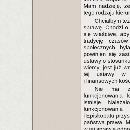
Mam nadzieję, że
tego rodzaju kieru
Chciałbym też
sprawę. Chodzi o 
się właściwe, ab
tradycję czasó
społecznych był
powinien się zast
ustawy o stosunku 
wiemy, jest już w
tej ustawy w 
i finansowych kośc
Nie ma żad
funkcjonowania k
istnieje. Należ
funkcjonowania 
i Episkopatu przy
państwa prawa. M
w tej sprawie odpo