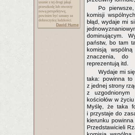
usunie z tej drogi jakąś
przeszkodę lub otworzy
Po pierwsze,
nową perspektywę,
komisji wspólnyc
powinien być uznany za
dobroczyńcę ludzkości.
błąd, wydaje mi s
David Hume
jednowyznaniowy
dominującym. W
państw, bo tam t
komisją wspólną 
znaczenia, do 
reprezentują itd.
Wydaje mi się
taka: powinna to 
z jednej strony rz
z uzgodnionym p
kościołów w życiu 
Myślę, że taka fo
i przystaje do z
kierunku powinna
Przedstawicieli Rz
komisją wspólną 