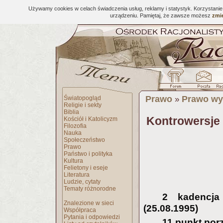
Używamy cookies w celach świadczenia usług, reklamy i statystyk. Korzystani
urządzeniu. Pamiętaj, że zawsze możesz
zmie
Prawo
Prawo wy
Światopogląd
»
Religie i sekty
Biblia
Kontrowersje 
Kościół i Katolicyzm
Filozofia
Nauka
Społeczeństwo
Prawo
Państwo i polityka
Kultura
Felietony i eseje
Literatura
Ludzie, cytaty
Tematy różnorodne
2 kadencja
Znalezione w sieci
(25.08.1995)
Współpraca
Pytania i odpowiedzi
11 punkt porz