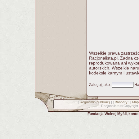
Wszelkie prawa zastrzeżo
Racjonalista.pl. Żadna c
reprodukowana ani wykorz
autorskich. Wszelkie nar
kodeksie karnym i ustawi
Zaloguj jako
:
Ha
Regulamin publikacji
Bannery
Mapa
[
] [
] [
Racjonalista
Copyright
©
Fundacja Wolnej Myśli, kont