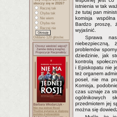
wspólnej jest co 
skoczy się w 2026?
istnienia w tak wa
Raczej tak
że tutaj pan minis
Chyba tak
komisja wspólna
Nie wiem
Chyba nie
Bardzo proszę, ż
Raczej nie
wyjaśnić.
Sprawa nas
Oddano 120 głosów.
niebezpieczną, 
Chcesz wiedzieć więcej?
problemów sporny
Zamów dobrą książkę.
Propozycje Racjonalisty:
dziedzinie, jak 
kontrolą społecz
i Episkopatu nie j
też organem admini
poseł, nie ma pr
Komisja, podobnie
czas uznaje za s
ogólnikowych 
przedmiotem jej sp
Barbara Włodarczyk -
Nie ma jednej Rosji
można się dowiedz
Trudne pytania w dialogu
polsko-żydowskim
Myślę, że je