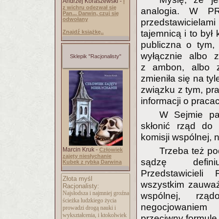
Andrzej Koraszewski -
I
z wichru odezwał się
analogia. W P
Pan... Darwin, czuj się
odwołany
przedstawiciela
tajemnicą i to był
Znajdź książkę..
publiczna o tym, 
wyłącznie albo z
Sklepik "Racjonalisty"
z ambon, albo z 
zmieniła się na ty
związku z tym, pr
informacji o praca
W Sejmie pa
skłonić rząd do 
komisji wspólnej, 
Trzeba też pod
Marcin Kruk -
Człowiek
zajęty niesłychanie
sądzę ­ defini
Kubek z rybką Darwina
Przedstawiciel
Złota myśl
wszystkim zauważy
Racjonalisty:
Najsłodsza i najmniej groźna
wspólnej, rząd
ścieżka ludzkiego życia
negocjowaniem 
prowadzi drogą nauki i
wykształcenia, i ktokolwiek
przeciwny formule,