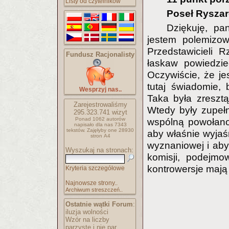
Listy od czytelników
Poseł Ryszar
Dziękuję, pa
jestem polemizo
Przedstawicieli R
Fundusz Racjonalisty
łaskaw powiedzie
Oczywiście, że je
tutaj świadomie,
Wesprzyj nas..
Taka była zresztą
Zarejestrowaliśmy
Wtedy były zupełni
295.323.741
wizyt
Ponad 1062 autorów
wspólną powołano
napisało
dla nas 7343
tekstów.
Zajęłyby one 28930
aby właśnie wyjaś
stron A4
wyznaniowej i aby
Wyszukaj na stronach:
komisji, podejmo
kontrowersje mają
Kryteria szczegółowe
Najnowsze strony..
Archiwum streszczeń..
Ostatnie wątki Forum
:
iluzja wolności
Wzór na liczby
parzyste i nie par..