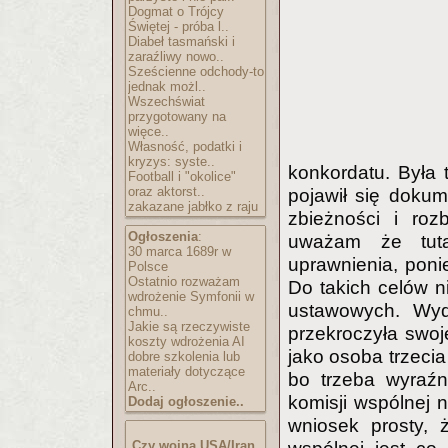
Dogmat o Trójcy
Świętej - próba l..
Diabeł tasmański i
zaraźliwy nowo..
Sześcienne odchody-to
jednak możl..
Wszechświat
przygotowany na
więce..
Własność, podatki i
kryzys: syste..
konkordatu. Była 
Football i "okolice"
oraz aktorst..
pojawił się dokum
zakazane jabłko z raju
zbieżności i roz
Ogłoszenia
:
uważam że tuta
30 marca 1689r w
uprawnienia, pon
Polsce
Ostatnio rozważam
Do takich celów n
wdrożenie Symfonii w
ustawowych. Wyda
chmu..
Jakie są rzeczywiste
przekroczyła swoje
koszty wdrożenia AI
jako osoba trzecia
dobre szkolenia lub
materiały dotyczące
bo trzeba wyraźn
Arc..
komisji wspólnej 
Dodaj ogłoszenie..
wniosek prosty, ż
Czy wojna USA/Iran