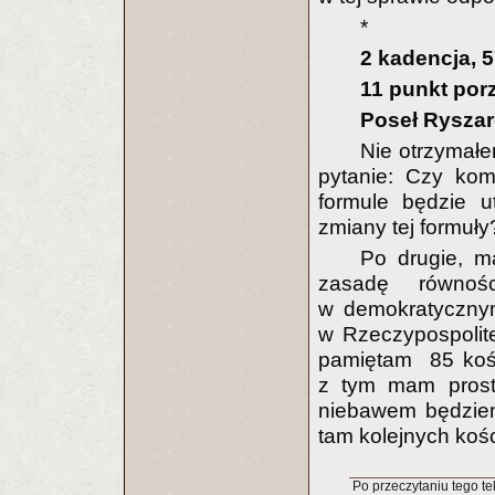
*
2 kadencja, 5
11 punkt porz
Poseł Ryszar
Nie otrzymałe
pytanie: Czy kom
formule będzie u
zmiany tej formuły
Po drugie, m
zasadę równo
w demokratycznym
w Rzeczypospolitej
pamiętam ­ 85 ko
z tym mam proste
niebawem będziemy
tam kolejnych koś
Po przeczytaniu tego tek