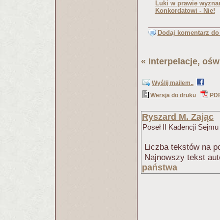
Luki w prawie wyzn
Konkordatowi - Nie!
Dodaj komentarz do 
«
Interpelacje, oś
Wyślij mailem..
Wersja do druku
PD
Ryszard M. Zając
Poseł II Kadencji Sejmu
Liczba tekstów na po
Najnowszy tekst aut
państwa