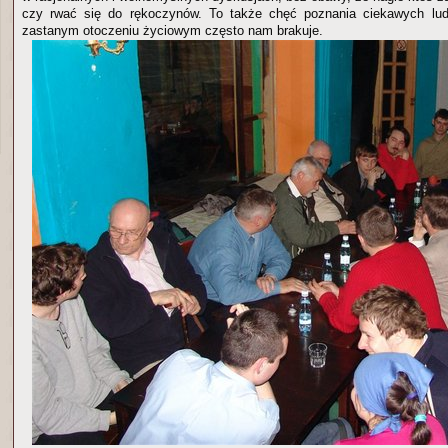
czy rwać się do rękoczynów. To także chęć poznania ciekawych lu
zastanym otoczeniu życiowym często nam brakuje.