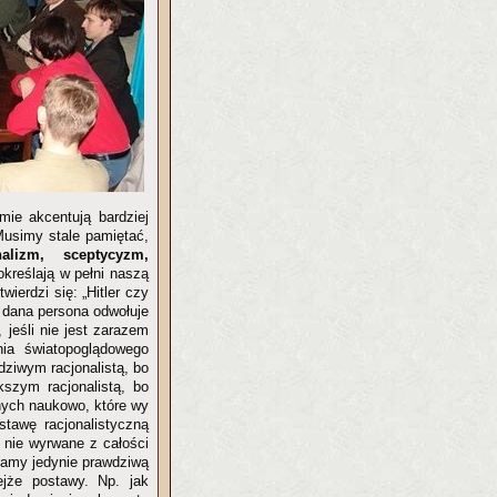
mie akcentują bardziej
Musimy stale pamiętać,
nalizm, sceptycyzm,
 określają w pełni naszą
ierdzi się: „Hitler czy
e dana persona odwołuje
 jeśli nie jest zarazem
ia światopoglądowego
dziwym racjonalistą, bo
szym racjonalistą, bo
nych naukowo, które wy
tawę racjonalistyczną
a nie wyrwane z całości
adamy jedynie prawdziwą
ejże postawy. Np. jak