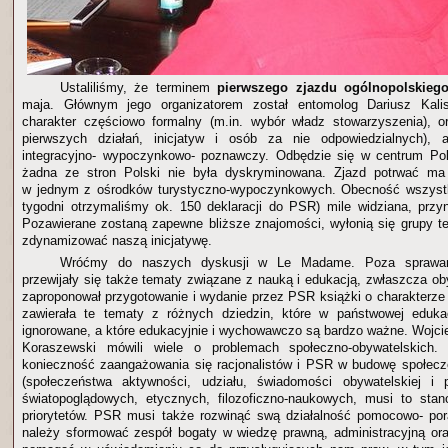
Ustaliliśmy, że terminem
pierwszego zjazdu ogólnopolskie
maja. Głównym jego organizatorem został entomolog Dariusz Kal
charakter częściowo formalny (m.in. wybór władz stowarzyszenia), or
pierwszych działań, inicjatyw i osób za nie odpowiedzialnych), 
integracyjno- wypoczynkowo- poznawczy. Odbędzie się w centrum Pols
żadna ze stron Polski nie była dyskryminowana. Zjazd potrwać ma
w jednym z ośrodków turystyczno-wypoczynkowych. Obecność wszystk
tygodni otrzymaliśmy ok. 150 deklaracji do PSR) mile widziana, przyn
Pozawierane zostaną zapewne bliższe znajomości, wyłonią się grupy 
zdynamizować naszą inicjatywę.
Wróćmy do naszych dyskusji w Le Madame. Poza sprawam
przewijały się także tematy związane z nauką i edukacją, zwłaszcza o
zaproponował przygotowanie i wydanie przez PSR książki o charakterze
zawierała te tematy z różnych dziedzin, które w państwowej eduka
ignorowane, a które edukacyjnie i wychowawczo są bardzo ważne. Wojcie
Koraszewski mówili wiele o problemach społeczno-obywatelskich. 
konieczność zaangażowania się racjonalistów i PSR w budowę społecz
(społeczeństwa aktywności, udziału, świadomości obywatelskiej i
światopoglądowych, etycznych, filozoficzno-naukowych, musi to sta
priorytetów. PSR musi także rozwinąć swą działalność pomocowo- po
należy sformować zespół bogaty w wiedzę prawną, administracyjną or