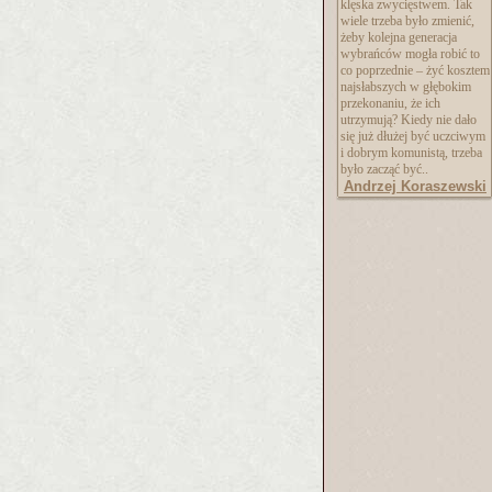
klęska zwycięstwem. Tak
wiele trzeba było zmienić,
żeby kolejna generacja
wybrańców mogła robić to
co poprzednie – żyć kosztem
najsłabszych w głębokim
przekonaniu, że ich
utrzymują? Kiedy nie dało
się już dłużej być uczciwym
i dobrym komunistą, trzeba
było zacząć być..
Andrzej Koraszewski