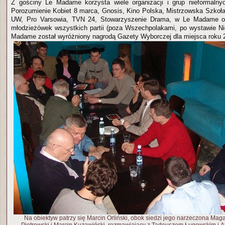
Z gościny Le Madame korzysta wiele organizacji i grup nieformalnyc
Porozumienie Kobiet 8 marca, Gnosis, Kino Polska, Mistrzowska Szkoł
UW, Pro Varsowia, TVN 24, Stowarzyszenie Drama, w Le Madame od
młodzieżówek wszystkich partii (poza Wszechpolakami, po wystawie Niez
Madame został wyróżniony nagrodą Gazety Wyborczej dla miejsca roku 
Na obiektyw patrzy się Marcin Orliński, obok siedzi jego narzeczona Maga,