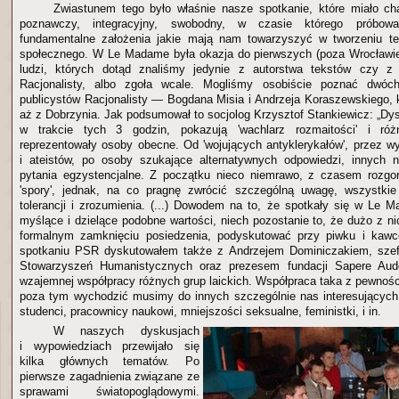
Zwiastunem tego było właśnie nasze spotkanie, które miało ch
poznawczy, integracyjny, swobodny, w czasie którego próbowa
fundamentalne założenia jakie mają nam towarzyszyć w tworzeniu te
społecznego. W Le Madame była okazja do pierwszych (poza Wrocławie
ludzi, których dotąd znaliśmy jedynie z autorstwa tekstów czy z
Racjonalisty, albo zgoła wcale. Mogliśmy osobiście poznać dwóch
publicystów Racjonalisty — Bogdana Misia i Andrzeja Koraszewskiego, k
aż z Dobrzynia. Jak podsumował to socjolog Krzysztof Stankiewicz: „Dysk
w trakcie tych 3 godzin, pokazują 'wachlarz rozmaitości' i róż
reprezentowały osoby obecne. Od 'wojujących antyklerykałów', przez
i ateistów, po osoby szukające alternatywnych odpowiedzi, innych n
pytania egzystencjalne. Z początku nieco niemrawo, z czasem rozgor
'spory', jednak, na co pragnę zwrócić szczególną uwagę, wszystk
tolerancji i zrozumienia. (...) Dowodem na to, że spotkały się w Le
myślące i dzielące podobne wartości, niech pozostanie to, że dużo z ni
formalnym zamknięciu posiedzenia, podyskutować przy piwku i ka
spotkaniu PSR dyskutowałem także z Andrzejem Dominiczakiem, szef
Stowarzyszeń Humanistycznych oraz prezesem fundacji Sapere Aud
wzajemnej współpracy różnych grup laickich. Współpraca taka z pewnośc
poza tym wychodzić musimy do innych szczególnie nas interesujących
studenci, pracownicy naukowi, mniejszości seksualne, feministki, i in.
W naszych dyskusjach
i wypowiedziach przewijało się
kilka głównych tematów. Po
pierwsze zagadnienia związane ze
sprawami światopoglądowymi.