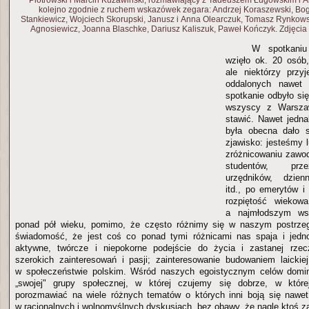
Piotrowski i Marcin Kuzawiński, rozmawiający z Tadeuszem Ługowskim i A
kolejno zgodnie z ruchem wskazówek zegara: Andrzej Koraszewski, Bog
Stankiewicz, Wojciech Skorupski, Janusz i Anna Olearczuk, Tomasz Rynkowski
Agnosiewicz, Joanna Blaschke, Dariusz Kaliszuk, Paweł Kończyk. Zdjęcia 
W spotkaniu
wzięło ok. 20 osób
ale niektórzy przy
oddalonych nawet
spotkanie odbyło si
wszyscy z Warsza
stawić. Nawet jedna
była obecna dało 
zjawisko: jesteśmy
zróżnicowaniu zawo
studentów, prze
urzędników, dzienn
itd., po emerytów 
rozpiętość wiekow
a najmłodszym ws
ponad pół wieku, pomimo, że często różnimy się w naszym postrzeg
świadomość, że jest coś co ponad tymi różnicami nas spaja i jed
aktywne, twórcze i niepokorne podejście do życia i zastanej rzecz
szerokich zainteresowań i pasji; zainteresowanie budowaniem laickiej
w społeczeństwie polskim. Wśród naszych egoistycznym celów domin
„swojej" grupy społecznej, w której czujemy się dobrze, w któ
porozmawiać na wiele różnych tematów o których inni boją się nawet
w racjonalnych i wolnomyślnych dyskusjach, bez obawy, że nagle ktoś z