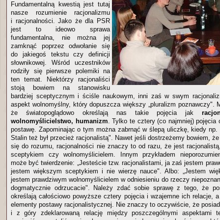
Fundamentalną kwestią jest tutaj
nasze rozumienie racjonalizmu
i racjonalności. Jako że dla PSR
jest to ideowo sprawa
fundamentalna, nie można jej
zamknąć poprzez odwołanie się
do jakiegoś tekstu czy definicji
słownikowej. Wśród uczestników
rodziły się pierwsze polemiki na
ten temat. Niektórzy racjonaliści
stoją bowiem na stanowisku
bardziej sceptycznym i ściśle naukowym, inni zaś w swym racjonaliz
aspekt wolnomyślny, który dopuszcza większy „pluralizm poznawczy". 
że światopoglądowo określają nas takie pojęcia jak
racjo
wolnomyślicielstwo, humanizm
. Tylko te cztery (co najmniej) pojęcia
postawę. Zapominając o tym można zabrnąć w ślepą uliczkę, kiedy np. tw
Stalin też był przecież racjonalistą". Nawet jeśli dostrzeżemy bowiem, ż
się do rozumu, racjonalności nie znaczy to od razu, że jest racjonalistą,
sceptykiem czy wolnomyślicielem. Innym przykładem nieporozumien
może być twierdzenie: „Jesteście tzw. racjonalistami, ja zaś jestem praw
jestem większym sceptykiem i nie wierzę nauce". Albo: „Jestem więk
jestem prawdziwym wolnomyślicielem w odniesieniu do rzeczy niepozna
dogmatycznie odrzucacie". Należy zdać sobie sprawę z tego, że pos
określają całościowo powyższe cztery pojęcia i wzajemne ich relacje, 
elementy postawy racjonalistycznej. Nie znaczy to oczywiście, że posi
i z góry zdeklarowaną relację między poszczególnymi aspektami t