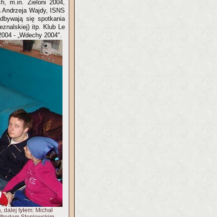
h, m.in. Zieloni 2004,
a Andrzeja Wajdy, ISNS
bywają się spotkania
nalskiej) itp. Klub Le
2004 - „Wdechy 2004".
 dalej tyłem: Michał