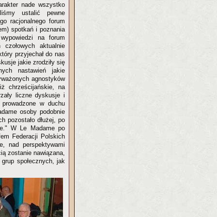
arakter nade wszystko
liśmy ustalić pewne
go racjonalnego forum
m) spotkań i poznania
 wypowiedzi na forum
 czołowych aktualnie
tóry przyjechał do nas
usje jakie zrodziły się
nych nastawień jakie
 wyważonych agnostyków
iż chrześcijańskie, na
zały liczne dyskusje i
ie prowadzone w duchu
 Madame osoby podobnie
ch pozostało dłużej, po
wce." W Le Madame po
em Federacji Polskich
e, nad perspektywami
ią zostanie nawiązana,
 grup społecznych, jak