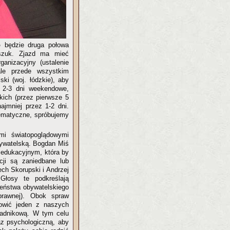
go
będzie druga połowa
iszuk. Zjazd ma mieć
ganizacyjny (ustalenie
ale przede wszystkim
ki (woj. łódzkie), aby
 2-3 dni weekendowe,
ich (przez pierwsze 5
ajmniej przez 1-2 dni.
tematyczne, spróbujemy
i światopoglądowymi
bywatelską. Bogdan Miś
 edukacyjnym, która by
cji są zaniedbane lub
ch Skorupski i Andrzej
Głosy te podkreślają
eństwa obywatelskiego
 prawnej). Obok spraw
nowić jeden z naszych
radnikową. W tym celu
az psychologiczną, aby