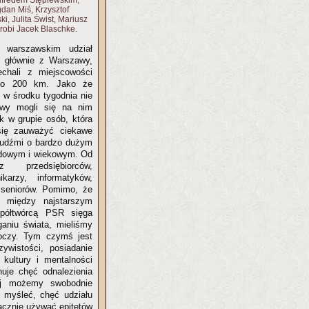
lfredem Stęplewskim,
dan Miś, Krzysztof
, Julita Świst, Mariusz
robi Jacek Blaschke.
 warszawskim udział
, głównie z Warszawy,
jechali z miejscowości
 o 200 km. Jako że
ę w środku tygodnia nie
wy mogli się na nim
k w grupie osób, która
się zauważyć ciekawe
 ludźmi o bardzo dużym
dowym i wiekowym. Od
z przedsiębiorców,
ikarzy, informatyków,
i seniorów. Pomimo, że
a między najstarszym
półtwórcą PSR sięga
aniu świata, mieliśmy
noczy. Tym czymś jest
ywistości, posiadanie
 kultury i mentalności
uje chęć odnalezienia
rej możemy swobodnie
 myśleć, chęć udziału
acznie używać epitetów