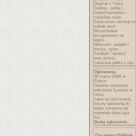
Dogmat o Trójcy
Świętej - próba l..
Diabeł tasmański i
zaraźliwy nowo..
Sześcienne odchody-to
jednak możl..
Wszechświat
przygotowany na
więce..
Własność, podatki i
kryzys: syste..
Football i "okolice"
oraz aktorst..
zakazane jabłko z raju
Ogłoszenia
:
30 marca 1689r w
Polsce
Ostatnio rozważam
wdrożenie Symfonii w
chmu..
Jakie są rzeczywiste
koszty wdrożenia AI
dobre szkolenia lub
materiały dotyczące
Arc..
Dodaj ogłoszenie..
Czy wojna USA/Iran