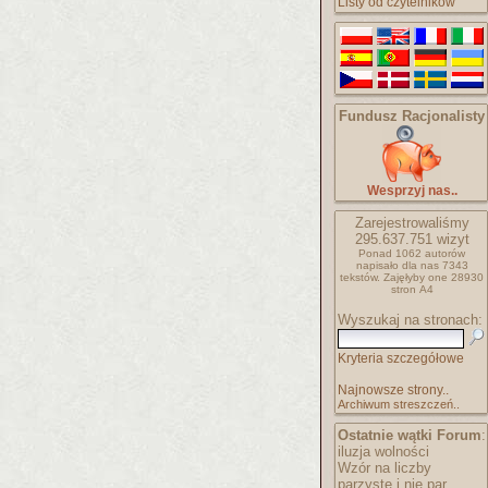
Listy od czytelników
Fundusz Racjonalisty
Wesprzyj nas..
Zarejestrowaliśmy
295.637.751
wizyt
Ponad 1062 autorów
napisało
dla nas 7343
tekstów.
Zajęłyby one 28930
stron A4
Wyszukaj na stronach:
Kryteria szczegółowe
Najnowsze strony..
Archiwum streszczeń..
Ostatnie wątki Forum
:
iluzja wolności
Wzór na liczby
parzyste i nie par..