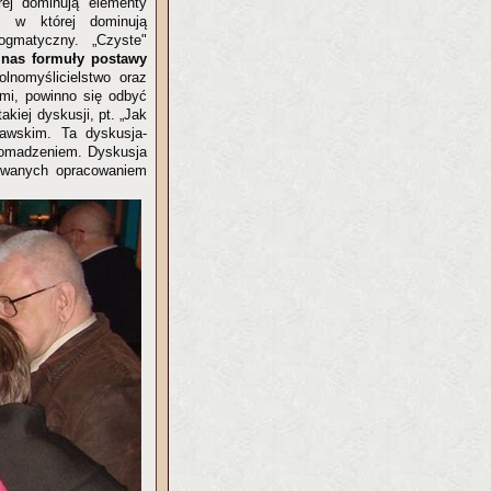
rej dominują elementy
, w której dominują
gmatyczny. „Czyste"
 nas formuły postawy
olnomyślicielstwo oraz
mi, powinno się odbyć
akiej dyskusji, pt. „Jak
awskim. Ta dyskusja-
romadzeniem. Dyskusja
sowanych opracowaniem