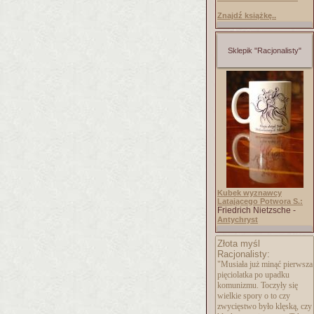
Znajdź książkę..
Sklepik "Racjonalisty"
Kubek wyznawcy
Latającego Potwora S.:
Friedrich Nietzsche -
Antychryst
Złota myśl
Racjonalisty:
"Musiała już minąć pierwsza
pięciolatka po upadku
komunizmu. Toczyły się
wielkie spory o to czy
zwycięstwo było klęską, czy