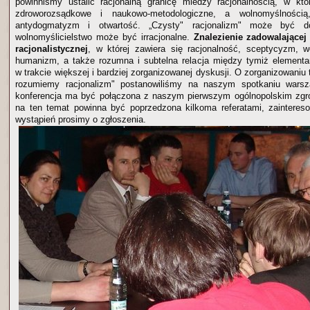
powinniśmy ustalić racjonalną granicę miedzy racjonalnością, w któ
zdroworozsądkowe i naukowo-metodologiczne, a wolnomyślnością
antydogmatyzm i otwartość. „Czysty" racjonalizm" może być do
wolnomyślicielstwo może być irracjonalne.
Znalezienie zadowalającej
racjonalistycznej
, w której zawiera się racjonalność, sceptycyzm, w
humanizm, a także rozumna i subtelna relacja między tymiż elementa
w trakcie większej i bardziej zorganizowanej dyskusji. O zorganizowaniu t
rozumiemy racjonalizm" postanowiliśmy na naszym spotkaniu warsz
konferencja ma być połączona z naszym pierwszym ogólnopolskim zg
na ten temat powinna być poprzedzona kilkoma referatami, zaintere
wystąpień prosimy o zgłoszenia.