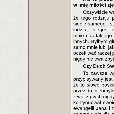
w imię miłości zj
Oczywiście ws
że tego rodzaju p
siebie samego", s
ludzką i nie jest
mnie coś takiego 
innych. Byłbym g
samo mnie lubi jak
oczekiwać raczej 
nigdy nie trwa zbyt
Czy Duch Świę
To zawsze wp
przypisywany jest
że to słowo bosk
przez to nieomyl
z wierzących nigdy
kontynuował swoic
ewangelii Jana i