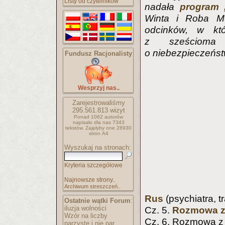
Listy od czytelników
nadała
program „
Winta i Roba Mu
odcinków, w kt
z sześcioma 
o niebezpieczeństwi
Fundusz Racjonalisty
Wesprzyj nas..
Zarejestrowaliśmy
295.561.813
wizyt
Ponad 1062 autorów
napisało
dla nas 7343
tekstów.
Zajęłyby one 28930
stron A4
Wyszukaj na stronach:
Kryteria szczegółowe
Najnowsze strony..
Archiwum streszczeń..
Rus
(psychiatra, 
Ostatnie wątki Forum
:
iluzja wolności
Cz. 5.
Rozmowa z 
Wzór na liczby
Cz. 6. Rozmowa z
parzyste i nie par..