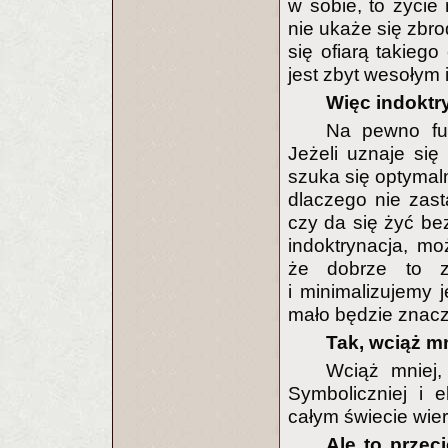
w sobie, to życie 
nie ukaże się zbro
się ofiarą takiego
jest zbyt wesołym 
Więc indoktry
Na pewno fun
Jeżeli uznaje się 
szuka się optymalne
dlaczego nie zast
czy da się żyć bez
indoktrynacja, m
że dobrze to zr
i minimalizujemy
mało będzie znacz
Tak, wciąż mn
Wciąż mniej, 
Symboliczniej i 
całym świecie wier
Ale to przec