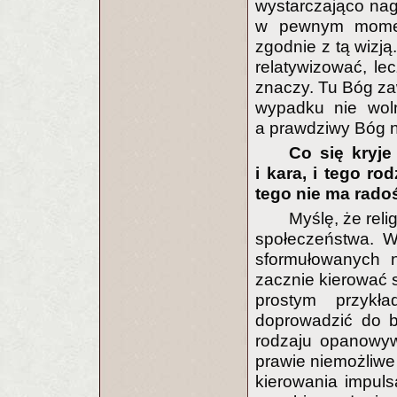
wystarczająco nag
w pewnym momenc
zgodnie z tą wizją
relatywizować, le
znaczy. Tu Bóg zaw
wypadku nie wol
a prawdziwy Bóg n
Co się kryje
i kara, i tego r
tego nie ma rado
Myślę, że reli
społeczeństwa. W
sformułowanych n
zacznie kierować 
prostym przykł
doprowadzić do b
rodzaju opanowyw
prawie niemożliwe 
kierowania impuls