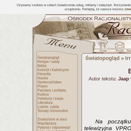
Używamy cookies w celach świadczenia usług, reklamy i statystyk. Korzystani
urządzeniu. Pamiętaj, że zawsze możesz
zmie
Światopogląd
Ir
Światopogląd
»
Religie i sekty
Biblia
B
Kościół i Katolicyzm
Filozofia
Nauka
Autor tekstu:
Jaap 
Społeczeństwo
Prawo
Państwo i polityka
Kultura
Felietony i eseje
Literatura
Ludzie, cytaty
Tematy różnorodne
Znalezione w sieci
Na początku
Współpraca
telewizyjna VP
Pytania i odpowiedzi