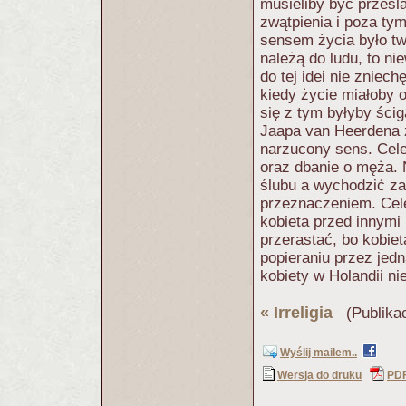
musieliby być prześ
zwątpienia i poza tym
sensem życia było tw
należą do ludu, to ni
do tej idei nie zniech
kiedy życie miałoby o
się z tym byłyby ści
Jaapa van Heerdena ż
narzucony sens. Cele
oraz dbanie o męża. 
ślubu a wychodzić za
przeznaczeniem. Cele
kobieta przed innymi
przerastać, bo kobiet
popieraniu przez jedn
kobiety w Holandii ni
«
Irreligia
(Publikac
Wyślij mailem..
Wersja do druku
PD