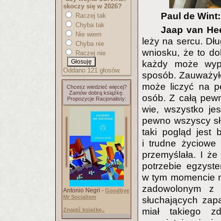
skoczy się w 2026?
Paul de Wint
Raczej tak
Chyba tak
Jaap van He
Nie wiem
leży na sercu. Dł
Chyba nie
wniosku, że to do
Raczej nie
każdy może wyp
Oddano 121 głosów.
sposób. Zauważyłem
może liczyć na p
Chcesz wiedzieć więcej?
Zamów dobrą książkę.
osób. Z całą pewn
Propozycje Racjonalisty:
wie, wszystko je
pewno wszyscy sł
taki pogląd jest 
i trudne życiowe
przemyślała. I że
potrzebie egzyste
w tym momencie ni
zadowolonym z 
Antonio Negri -
Goodbye
Mr Socialism
słuchających zapa
miał takiego z
Znajdź książkę..