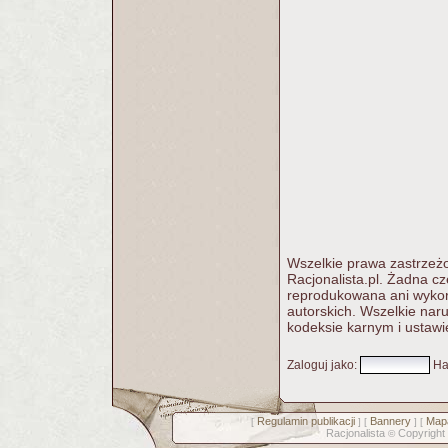
Wszelkie prawa zastrzeżo
Racjonalista.pl. Żadna c
reprodukowana ani wykorz
autorskich. Wszelkie nar
kodeksie karnym i ustawi
Zaloguj jako
:
Ha
Regulamin publikacji
Bannery
Mapa
[
] [
] [
Racjonalista
Copyright
©