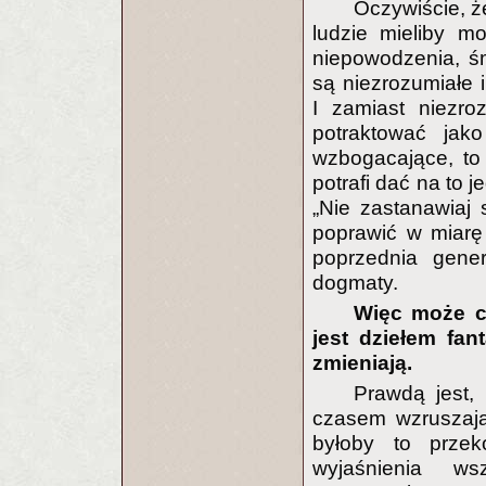
Oczywiście, że
ludzie mieliby m
niepowodzenia, ś
są niezrozumiałe 
I zamiast niezro
potraktować jako
wzbogacające, to 
potrafi dać na to 
„Nie zastanawiaj 
poprawić w miarę
poprzednia gener
dogmaty.
Więc może ci
jest dziełem fan
zmieniają.
Prawdą jest, 
czasem wzruszają
byłoby to prze
wyjaśnienia ws