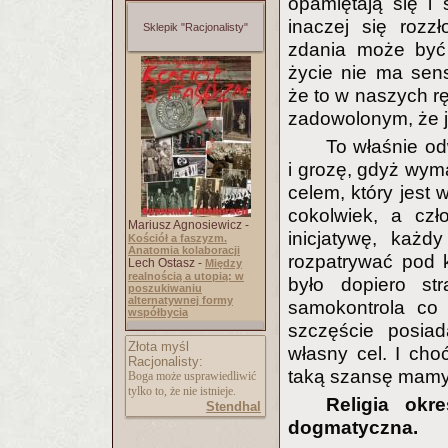
opamiętają się i 
inaczej się rozz
Sklepik "Racjonalisty"
zdania może być
życie nie ma sen
że to w naszych rę
zadowolonym, że je
To właśnie od
i grozę, gdyż wy
celem, który jest
cokolwiek, a czł
Mariusz Agnosiewicz -
inicjatywę, każ
Kościół a faszyzm.
Anatomia kolaboracji
rozpatrywać pod k
Lech Ostasz -
Między
realnością a utopią: w
było dopiero str
poszukiwaniu
alternatywnej formy
samokontrola co
współbycia
szczęście posia
Złota myśl
własny cel. I cho
Racjonalisty:
taką szansę mamy j
Boga może usprawiedliwić
tylko to, że nie istnieje.
Religia okr
Stendhal
dogmatyczna.