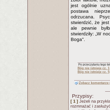
jest ogólnie uzn
postawa nieprz
odrzucana. Psyc
stwierdzić, że jes
ale pewnie był
stwierdziły: „W n
Boga".
Po przeczytaniu tego tek
Bóg nie istnieje cz. 1
Bóg nie istnieje cz. 5
Zobacz komentarze (
Przypisy:
[ 1 ]
Jeżeli na przykł
rozmnażać i zasłużyć