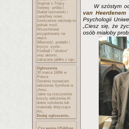
Dogmat o Trójcy
W szóstym od
Świętej - próba l..
Diabeł tasmański i
van Heerdenem
(
zaraźliwy nowo..
Psychologii Uniwe
Sześcienne odchody-to
jednak możl..
„Ciesz się, że ży
Wszechświat
osób miałoby prob
przygotowany na
więce..
Własność, podatki i
kryzys: syste..
Football i "okolice"
oraz aktorst..
zakazane jabłko z raju
Ogłoszenia
:
30 marca 1689r w
Polsce
Ostatnio rozważam
wdrożenie Symfonii w
chmu..
Jakie są rzeczywiste
koszty wdrożenia AI
dobre szkolenia lub
materiały dotyczące
Arc..
Dodaj ogłoszenie..
Czy wojna USA/Iran