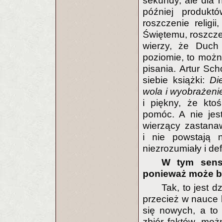
sekundy, ale dla 
później produkt
roszczenie religi
Świętemu, roszczen
wierzy, że Duch 
poziomie, to moż
pisania. Artur Sc
siebie książki:
Di
wola i wyobrażeni
i piękny, że kto
pomóc. A nie jes
wierzący zastana
i nie powstają n
niezrozumiały i de
W tym sensi
ponieważ może by
Tak, to jest d
przecież w nauce 
się nowych, a to 
zbiór faktów, moż