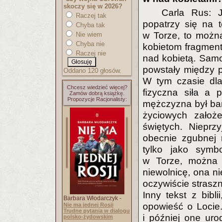
skoczy się w 2026?
Carla Rus: J
Raczej tak
popatrzy się na 
Chyba tak
w Torze, to można
Nie wiem
Chyba nie
kobietom fragmen
Raczej nie
nad kobietą. Samo 
powstały między pi
Oddano 120 głosów.
W tym czasie dla
Chcesz wiedzieć więcej?
fizyczna siła a 
Zamów dobrą książkę.
Propozycje Racjonalisty:
mężczyzna był bard
życiowych założ
świętych. Nieprz
obecnie zgubnej 
tylko jako symbo
w Torze, można 
niewolnicę, ona ni
oczywiście straszn
Inny tekst z bibl
Barbara Włodarczyk -
opowieść o Locie.
Nie ma jednej Rosji
Trudne pytania w dialogu
i później one ur
polsko-żydowskim