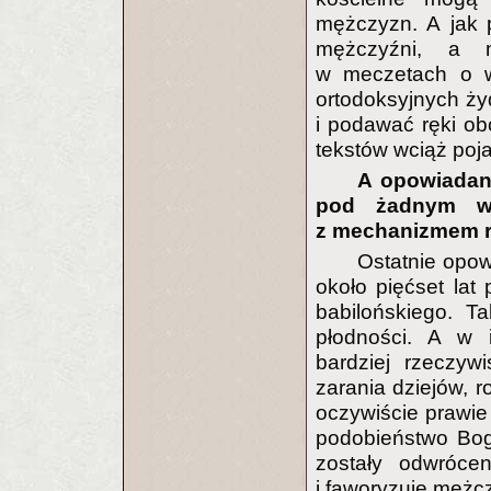
mężczyzn. A jak 
mężczyźni, a 
w meczetach o wi
ortodoksyjnych ży
i podawać ręki ob
tekstów wciąż poj
A opowiadani
pod żadnym wz
z mechanizmem r
Ostatnie opow
około pięćset la
babilońskiego. T
płodności. A w i
bardziej rzeczyw
zarania dziejów, r
oczywiście prawie
podobieństwo Bog
zostały odwróce
i faworyzuje mężc