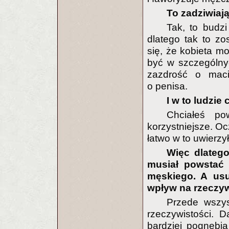
To zadziwiają
Tak, to budzi
dlatego tak to z
się, że kobieta m
być w szczególny
zazdrość o maci
o penisa.
I w to ludzie
Chciałeś po
korzystniejsze. Oc
łatwo w to uwierzył
Więc dlatego
musiał powstać 
męskiego. A usu
wpływ na rzeczyw
Przede wszys
rzeczywistości. 
bardziej pognębia