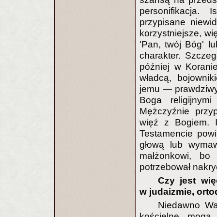
personifikacja. 
przypisane niewi
korzystniejsze, wi
'Pan, twój Bóg' l
charakter. Szczeg
później w Korani
władcą, bojownik
jemu — prawdziwy
Boga religijnym
Mężczyźnie przyp
więź z Bogiem. 
Testamencie powie
głową lub wymaw
małżonkowi, bo
potrzebował nakry
Czy jest wię
w judaizmie, orto
Niedawno Wat
kościelne mogą 