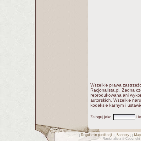
Wszelkie prawa zastrzeżo
Racjonalista.pl. Żadna c
reprodukowana ani wykorz
autorskich. Wszelkie nar
kodeksie karnym i ustawi
Zaloguj jako
:
Ha
Regulamin publikacji
Bannery
Mapa
[
] [
] [
Racjonalista
Copyright
©