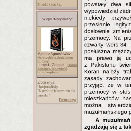
powstały dwa si
Znajdź książkę..
wypowiedział żadn
niekiedy przyw
Sklepik "Racjonalisty"
przesłanie legit
dosłownie zmieni
przemocy. Na prz
czwarty, wers 34 
posłuszna mężczyź
Mariusz Agnosiewicz -
ma prawo ją ud
Heretyckie dziedzictwo
Europy
z Pakistanu twi
Lucas L. Grabeel -
Homo
Sanctus. Opowieść
Koran należy tr
homokapłana
zasady zachowa
Złota myśl
przyjąć, że w t
Racjonalisty:
przemocy w stosu
"Książki są lekarstwem dla
umysłu."
mieszkańców nas
Demokryt
można stwierdzi
muzułmańskiego p
A muzułmańs
zgadzają się z t