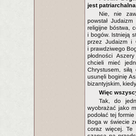
jest patriarchaln
Nie, nie za
powstał Judaizm 
religijne bóstwa, 
i bogów. Istnieją 
przez Judaizm i 
i prawdziwego Bog
płodności Aszery
chcieli mieć jed
Chrystusem, siłą 
usunęli boginię As
bizantyjskim, kiedy
Więc wszyscy
Tak, do jed
wyobrażać jako mił
podołać tej formie
Boga w świecie z
coraz więcej. Te
szansą na przedst