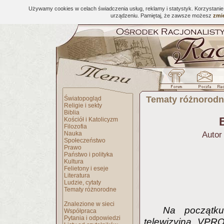
Używamy cookies w celach świadczenia usług, reklamy i statystyk. Korzystani
urządzeniu. Pamiętaj, że zawsze możesz
zmie
Tematy różnorod
Światopogląd
Religie i sekty
Biblia
B
Kościół i Katolicyzm
Filozofia
Nauka
Autor
Społeczeństwo
Prawo
Państwo i polityka
Kultura
Felietony i eseje
Literatura
Ludzie, cytaty
Tematy różnorodne
Znalezione w sieci
Na początku
Współpraca
Pytania i odpowiedzi
telewizyjna VP