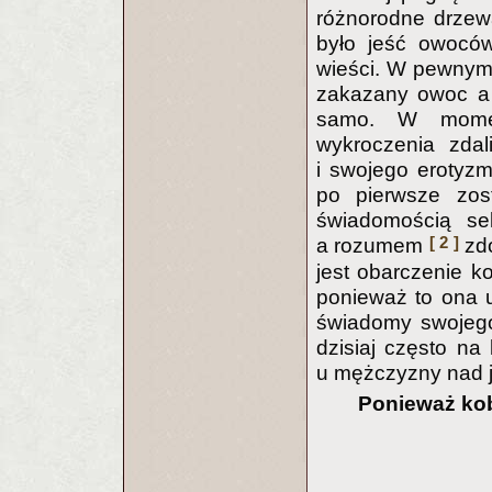
różnorodne drzew
było jeść owoców
wieści. W pewnym
zakazany owoc a 
samo. W momenc
wykroczenia zdal
i swojego erotyzm
po pierwsze zos
świadomością se
[ 2 ]
a rozumem
zdo
jest obarczenie k
ponieważ to ona u
świadomy swojego 
dzisiaj często n
u mężczyzny nad 
Ponieważ kob