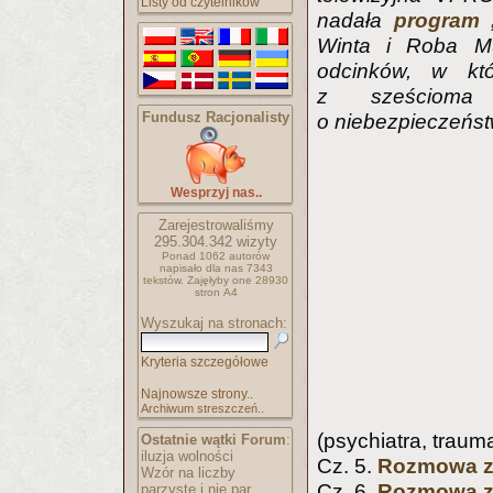
Listy od czytelników
nadała
program „
Winta i Roba Mu
odcinków, w kt
z sześcioma 
Fundusz Racjonalisty
o niebezpieczeństwi
Wesprzyj nas..
Zarejestrowaliśmy
295.304.342
wizyty
Ponad 1062 autorów
napisało
dla nas 7343
tekstów.
Zajęłyby one 28930
stron A4
Wyszukaj na stronach:
Kryteria szczegółowe
Najnowsze strony..
Archiwum streszczeń..
(psychiatra, traum
Ostatnie wątki Forum
:
iluzja wolności
Cz. 5.
Rozmowa z 
Wzór na liczby
Cz. 6.
Rozmowa z
parzyste i nie par..