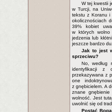
W tej kwestii
w Turcji, na Uni
tekstu z Koranu 
okolicznościach d
39% kobiet uwa
w których wolno 
jedzenia lub kłótn
jeszcze bardzo du
Jak to jest 
sprzeciwu?
No, według 
identyfikacji z
przekazywana z p
one indoktrynow
z gnębicielem. A 
znane gnębienie 
wolność. Jest tut
uwolnić się od trad
Postać Boga 