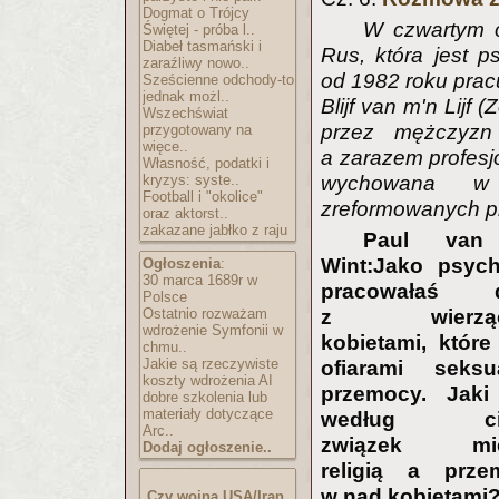
Dogmat o Trójcy
W czwartym o
Świętej - próba l..
Diabeł tasmański i
Rus, która jest p
zaraźliwy nowo..
od 1982 roku pra
Sześcienne odchody-to
jednak możl..
Blijf van m'n Lijf
Wszechświat
przez mężczyzn 
przygotowany na
więce..
a zarazem profesj
Własność, podatki i
kryzys: syste..
wychowana w w
Football i "okolice"
zreformowanych pr
oraz aktorst..
zakazane jabłko z raju
Paul van
Wint:Jako psych
Ogłoszenia
:
30 marca 1689r w
pracowałaś 
Polsce
Ostatnio rozważam
z wierząc
wdrożenie Symfonii w
kobietami, które
chmu..
Jakie są rzeczywiste
ofiarami seksua
koszty wdrożenia AI
przemocy. Jaki 
dobre szkolenia lub
materiały dotyczące
według cie
Arc..
związek mię
Dodaj ogłoszenie..
religią a prze
w nad kobietami
Czy wojna USA/Iran