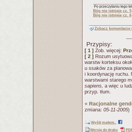
Po przeczytaniu tego tek
Bóg nie istnieje cz. 5
Bóg nie istnieje cz. 6
Zobacz komentarze (
Przypisy:
[ 1 ]
Zob. więcej:
Prz
[ 2 ]
Rozum usytuowan
warstw korteksu okoł
u ssaków za planowa
i koordynację ruchu.
warstwami starego mó
sapiens,
a więc u lud
przyp. tłum.
«
Racjonalne gend
zmiana:
05-11-2005
)
Wyślij mailem..
Wersja do druku
PD