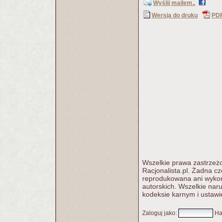
Wyślij mailem..
Wersja do druku
PD
Wszelkie prawa zastrzeżo
Racjonalista.pl. Żadna c
reprodukowana ani wykorz
autorskich. Wszelkie nar
kodeksie karnym i ustawi
Zaloguj jako
:
Ha