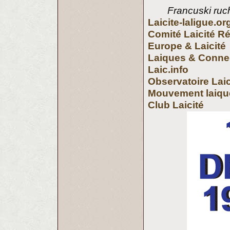
Francuski ruch
Laicite-laligue.or
Comité Laicité R
Europe & Laicité
Laiques & Conne
Laic.info
Observatoire Laic
Mouvement laiqu
Club Laicité