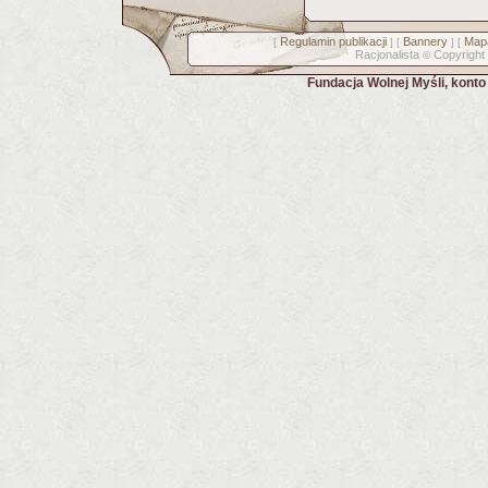
Regulamin publikacji
Bannery
Mapa
[
] [
] [
Racjonalista
Copyright
©
Fundacja Wolnej Myśli, kont