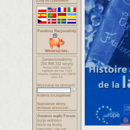
Listy od czytelników
Fundusz Racjonalisty
Wesprzyj nas..
Zarejestrowaliśmy
294.899.332
wizyty
Ponad 1062 autorów
napisało
dla nas 7343
tekstów.
Zajęłyby one 28930
stron A4
Wyszukaj na stronach:
Kryteria szczegółowe
Najnowsze strony..
Archiwum streszczeń..
Ostatnie wątki Forum
:
iluzja wolności
Wzór na liczby
parzyste i nie par..