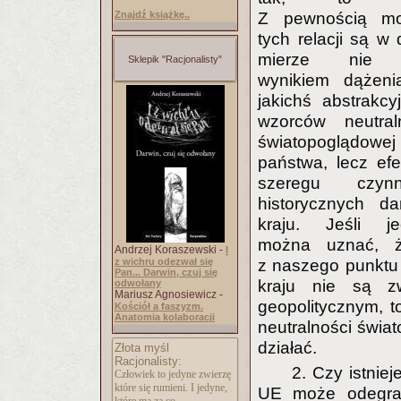
Znajdź książkę..
Z pewnością mo
tych relacji są w 
mierze nie 
Sklepik "Racjonalisty"
wynikiem dążeni
jakichś abstrakcy
wzorców neutral
światopoglądowej
państwa, lecz ef
szeregu czynn
historycznych d
kraju. Jeśli je
można uznać, ż
Andrzej Koraszewski -
I
z wichru odezwał się
z naszego punktu
Pan... Darwin, czuj się
kraju nie są z
odwołany
Mariusz Agnosiewicz -
geopolitycznym, 
Kościół a faszyzm.
Anatomia kolaboracji
neutralności świa
działać.
Złota myśl
Racjonalisty:
2. Czy istnie
Człowiek to jedyne zwierzę
które się rumieni. I jedyne,
UE może odegrać 