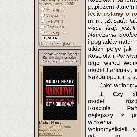
skoczy się w 2026?
papieżem Janem P
Raczej tak
lecie ustawy o r
Chyba tak
m.in.:
„Zasada laic
Nie wiem
wasz kraj, jeżel
Chyba nie
Raczej nie
Nauczania Społec
i poglądów natomi
Oddano 120 głosów.
takich pojęć jak 
Chcesz wiedzieć więcej?
Kościoła i Państw
Zamów dobrą książkę.
Propozycje Racjonalisty:
tego wśród wolno
model francuski, 
Każda opcja ma sw
Jako wolnomyś
1. Czy istn
model rozdz
Kościoła i Pań
najlepszy z pu
widzenia
Michel Henry -
Narkotyki: dlaczego
wolnomyślicieli, a 
legalizacja jest
nieuchronna?
tak, to ja