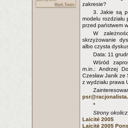
które ma za co.
zakresie?
Mark Twain
3. Jakie są 
modelu rozdziału 
przed państwem 
W zależnośc
skrzyżowanie dys
albo czysta dysku
Data: 11 grudn
Wśród zapro
m.in.: Andrzej D
Czesław Janik ze 
z wydziału prawa
Zainteresowan
psr@racjonalista.
*
Strony okolic
Laicité 2005
Laicité 2005 Pon