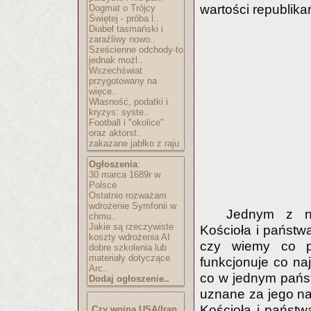
wartości republika
Dogmat o Trójcy
Świętej - próba l..
Diabeł tasmański i
zaraźliwy nowo..
Sześcienne odchody-to
jednak możl..
Wszechświat
przygotowany na
więce..
Własność, podatki i
kryzys: syste..
Football i "okolice"
oraz aktorst..
zakazane jabłko z raju
Ogłoszenia
:
30 marca 1689r w
Polsce
Ostatnio rozważam
wdrożenie Symfonii w
Jednym z na
chmu..
Jakie są rzeczywiste
Kościoła i państw
koszty wdrożenia AI
czy wiemy co p
dobre szkolenia lub
materiały dotyczące
funkcjonuje co naj
Arc..
co w jednym państ
Dodaj ogłoszenie..
uznane za jego na
Kościoła i państw
Czy wojna USA/Iran