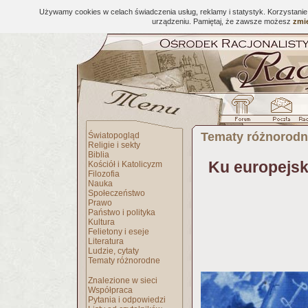
Używamy cookies w celach świadczenia usług, reklamy i statystyk. Korzystani
urządzeniu. Pamiętaj, że zawsze możesz
zmie
Tematy różnorod
Światopogląd
Religie i sekty
Biblia
Ku europejsk
Kościół i Katolicyzm
Filozofia
Nauka
Społeczeństwo
Prawo
Państwo i polityka
Kultura
Felietony i eseje
Literatura
Ludzie, cytaty
Tematy różnorodne
Znalezione w sieci
Współpraca
Pytania i odpowiedzi